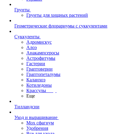
Грунты
Грунты для хищных растений
Геометрические флорариумы с суккулентами
Суккуленты
Адромискус
Алоэ
Анакампсеросы
Астрофитумы
Гастерии
Граптоверии
Граптопеталумы
Каланхоэ
Котиледоны
Крассулы
Еще
Тилландсии
Уход и выращивание
Мох сфагнум
Удобрения
Все для ухода