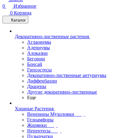
0
Избранное
0
Корзина
Каталог
Декоративно-лиственные растения
Аглаонемы
Адениумы
Алоказии
Бегонии
Бонсай
Гипоэстесы
Декоративно-лиственные антуриумы
Диффенбахии
Драцены
Другие декоративно-лиственные
Еще
Хищные Растения
Венерины Мухоловки
Гелиамфоры
Жирянки
Непентесы
Пузырчатки