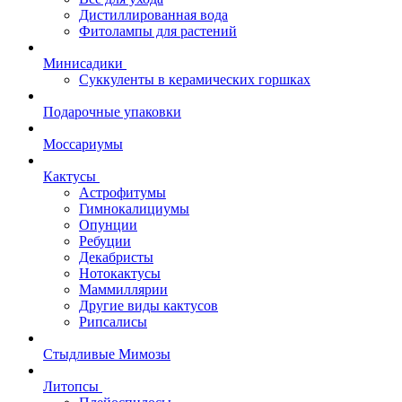
Дистиллированная вода
Фитолампы для растений
Минисадики
Суккуленты в керамических горшках
Подарочные упаковки
Моссариумы
Кактусы
Астрофитумы
Гимнокалициумы
Опунции
Ребуции
Декабристы
Нотокактусы
Маммиллярии
Другие виды кактусов
Рипсалисы
Стыдливые Мимозы
Литопсы