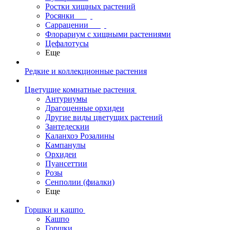
Ростки хищных растений
Росянки
Саррацении
Флорариум с хищными растениями
Цефалотусы
Еще
Редкие и коллекционные растения
Цветущие комнатные растения
Антуриумы
Драгоценные орхидеи
Другие виды цветущих растений
Зантедескии
Каланхоэ Розалины
Кампанулы
Орхидеи
Пуансеттии
Розы
Сенполии (фиалки)
Еще
Горшки и кашпо
Кашпо
Горшки