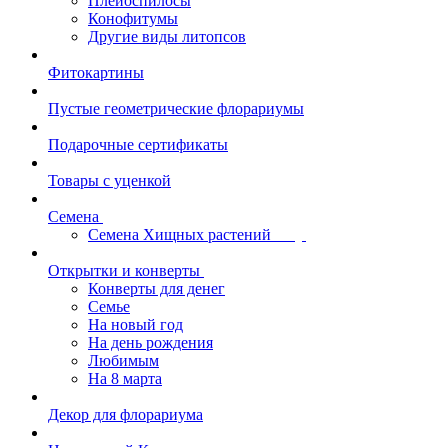
Плейоспилосы
Конофитумы
Другие виды литопсов
Фитокартины
Пустые геометрические флорариумы
Подарочные сертификаты
Товары с уценкой
Семена
Семена Хищных растений
Открытки и конверты
Конверты для денег
Семье
На новый год
На день рождения
Любимым
На 8 марта
Декор для флорариума