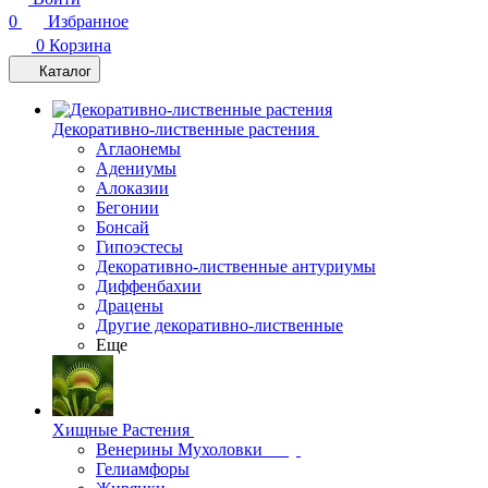
0
Избранное
0
Корзина
Каталог
Декоративно-лиственные растения
Аглаонемы
Адениумы
Алоказии
Бегонии
Бонсай
Гипоэстесы
Декоративно-лиственные антуриумы
Диффенбахии
Драцены
Другие декоративно-лиственные
Еще
Хищные Растения
Венерины Мухоловки
Гелиамфоры