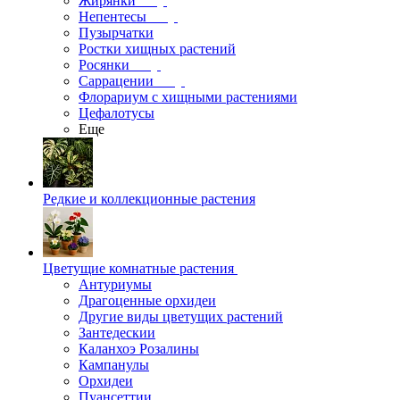
Жирянки
Непентесы
Пузырчатки
Ростки хищных растений
Росянки
Саррацении
Флорариум с хищными растениями
Цефалотусы
Еще
Редкие и коллекционные растения
Цветущие комнатные растения
Антуриумы
Драгоценные орхидеи
Другие виды цветущих растений
Зантедескии
Каланхоэ Розалины
Кампанулы
Орхидеи
Пуансеттии