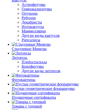
Кактусы
Астрофитумы
Гимнокалициумы
Опунции
Ребуции
Декабристы
Нотокактусы
Маммиллярии
Другие виды кактусов
Рипсалисы
Стыдливые Мимозы
Литопсы
Плейоспилосы
Конофитумы
Другие виды литопсов
Фитокартины
Пустые геометрические флорариумы
Подарочные сертификаты
Товары с уценкой