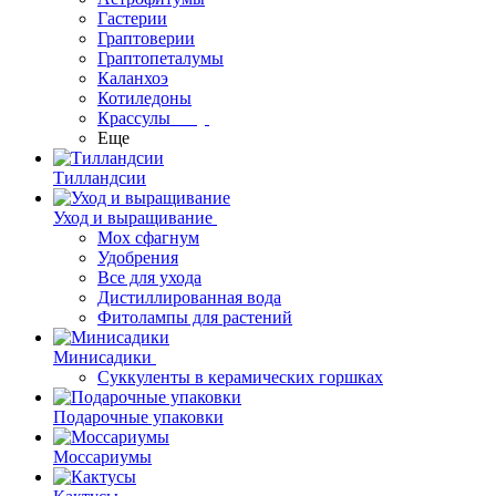
Гастерии
Граптоверии
Граптопеталумы
Каланхоэ
Котиледоны
Крассулы
Еще
Тилландсии
Уход и выращивание
Мох сфагнум
Удобрения
Все для ухода
Дистиллированная вода
Фитолампы для растений
Минисадики
Суккуленты в керамических горшках
Подарочные упаковки
Моссариумы