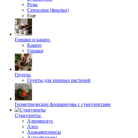
Розы
Сенполии (фиалки)
Еще
Горшки и кашпо
Кашпо
Горшки
Грунты
Грунты для хищных растений
Геометрические флорариумы с суккулентами
Суккуленты
Адромискус
Алоэ
Анакампсеросы
Астрофитумы