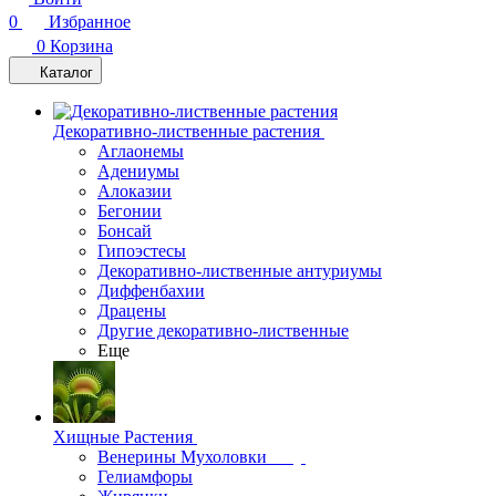
0
Избранное
0
Корзина
Каталог
Декоративно-лиственные растения
Аглаонемы
Адениумы
Алоказии
Бегонии
Бонсай
Гипоэстесы
Декоративно-лиственные антуриумы
Диффенбахии
Драцены
Другие декоративно-лиственные
Еще
Хищные Растения
Венерины Мухоловки
Гелиамфоры