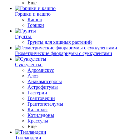
Еще
Горшки и кашпо
Кашпо
Горшки
Грунты
Грунты для хищных растений
Геометрические флорариумы с суккулентами
Суккуленты
Адромискус
Алоэ
Анакампсеросы
Астрофитумы
Гастерии
Граптоверии
Граптопеталумы
Каланхоэ
Котиледоны
Крассулы
Еще
Тилландсии