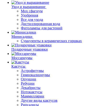
Уход и выращивание
Мох сфагнум
Удобрения
Все для ухода
Дистиллированная вода
Фитолампы для растений
Минисадики
Суккуленты в керамических горшках
Подарочные упаковки
Моссариумы
Кактусы
Астрофитумы
Гимнокалициумы
Опунции
Ребуции
Декабристы
Нотокактусы
Маммиллярии
Другие виды кактусов
Рипсалисы