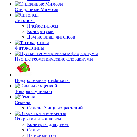
Стыдливые Мимозы
Литопсы
Плейоспилосы
Конофитумы
Другие виды литопсов
Фитокартины
Пустые геометрические флорариумы
Подарочные сертификаты
Товары с уценкой
Семена
Семена Хищных растений
Открытки и конверты
Конверты для денег
Семье
На новый год