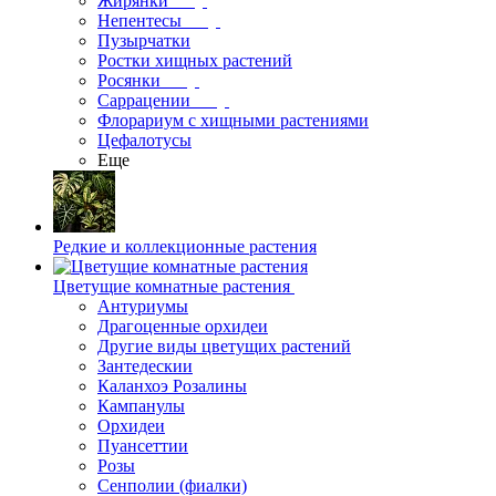
Жирянки
Непентесы
Пузырчатки
Ростки хищных растений
Росянки
Саррацении
Флорариум с хищными растениями
Цефалотусы
Еще
Редкие и коллекционные растения
Цветущие комнатные растения
Антуриумы
Драгоценные орхидеи
Другие виды цветущих растений
Зантедескии
Каланхоэ Розалины
Кампанулы
Орхидеи
Пуансеттии
Розы
Сенполии (фиалки)