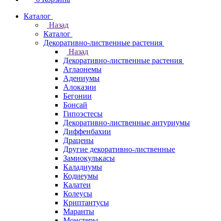
Каталог
Назад
Каталог
Декоративно-лиственные растения
Назад
Декоративно-лиственные растения
Аглаонемы
Адениумы
Алоказии
Бегонии
Бонсай
Гипоэстесы
Декоративно-лиственные антуриумы
Диффенбахии
Драцены
Другие декоративно-лиственные
Замиокулькасы
Каладиумы
Кодиеумы
Калатеи
Колеусы
Криптантусы
Маранты
Монстеры