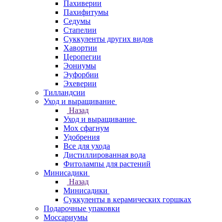
Пахиверии
Пахифитумы
Седумы
Стапелии
Суккуленты других видов
Хавортии
Церопегии
Эониумы
Эуфорбии
Эхеверии
Тилландсии
Уход и выращивание
Назад
Уход и выращивание
Мох сфагнум
Удобрения
Все для ухода
Дистиллированная вода
Фитолампы для растений
Минисадики
Назад
Минисадики
Суккуленты в керамических горшках
Подарочные упаковки
Моссариумы