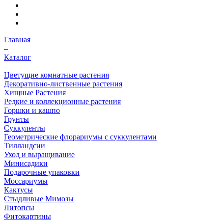
Главная
–
Каталог
–
Цветущие комнатные растения
Декоративно-лиственные растения
Хищные Растения
Редкие и коллекционные растения
Горшки и кашпо
Грунты
Суккуленты
Геометрические флорариумы с суккулентами
Тилландсии
Уход и выращивание
Минисадики
Подарочные упаковки
Моссариумы
Кактусы
Стыдливые Мимозы
Литопсы
Фитокартины