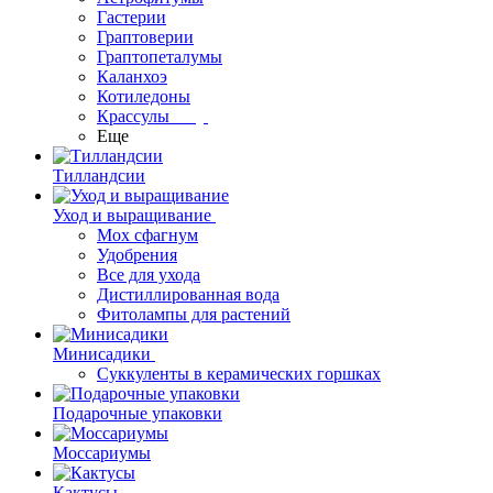
Гастерии
Граптоверии
Граптопеталумы
Каланхоэ
Котиледоны
Крассулы
Еще
Тилландсии
Уход и выращивание
Мох сфагнум
Удобрения
Все для ухода
Дистиллированная вода
Фитолампы для растений
Минисадики
Суккуленты в керамических горшках
Подарочные упаковки
Моссариумы
Кактусы