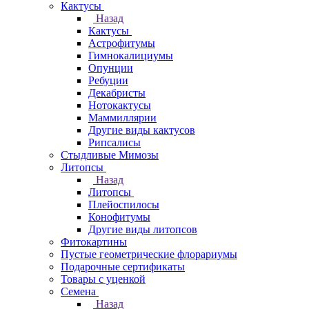
Кактусы
Назад
Кактусы
Астрофитумы
Гимнокалициумы
Опунции
Ребуции
Декабристы
Нотокактусы
Маммиллярии
Другие виды кактусов
Рипсалисы
Стыдливые Мимозы
Литопсы
Назад
Литопсы
Плейоспилосы
Конофитумы
Другие виды литопсов
Фитокартины
Пустые геометрические флорариумы
Подарочные сертификаты
Товары с уценкой
Семена
Назад