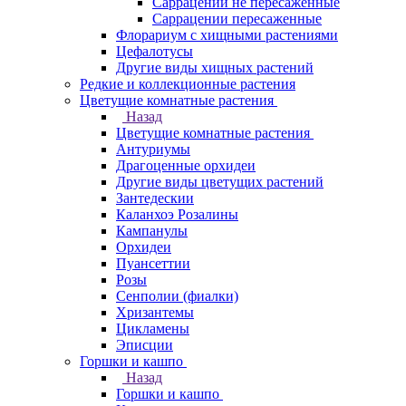
Саррацении не пересаженные
Саррацении пересаженные
Флорариум с хищными растениями
Цефалотусы
Другие виды хищных растений
Редкие и коллекционные растения
Цветущие комнатные растения
Назад
Цветущие комнатные растения
Антуриумы
Драгоценные орхидеи
Другие виды цветущих растений
Зантедескии
Каланхоэ Розалины
Кампанулы
Орхидеи
Пуансеттии
Розы
Сенполии (фиалки)
Хризантемы
Цикламены
Эписции
Горшки и кашпо
Назад
Горшки и кашпо