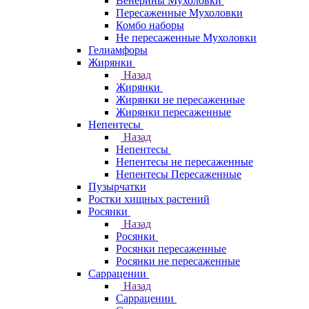
Венерины Мухоловки
Пересаженные Мухоловки
Комбо наборы
Не пересаженные Мухоловки
Гелиамфоры
Жирянки
Назад
Жирянки
Жирянки не пересаженные
Жирянки пересаженные
Непентесы
Назад
Непентесы
Непентесы не пересаженные
Непентесы Пересаженные
Пузырчатки
Ростки хищных растений
Росянки
Назад
Росянки
Росянки пересаженные
Росянки не пересаженные
Саррацении
Назад
Саррацении