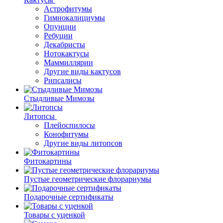
Астрофитумы
Гимнокалициумы
Опунции
Ребуции
Декабристы
Нотокактусы
Маммиллярии
Другие виды кактусов
Рипсалисы
Стыдливые Мимозы
Литопсы
Плейоспилосы
Конофитумы
Другие виды литопсов
Фитокартины
Пустые геометрические флорариумы
Подарочные сертификаты
Товары с уценкой