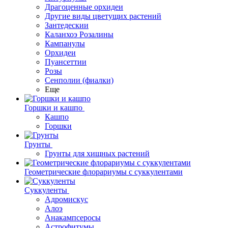
Драгоценные орхидеи
Другие виды цветущих растений
Зантедескии
Каланхоэ Розалины
Кампанулы
Орхидеи
Пуансеттии
Розы
Сенполии (фиалки)
Еще
Горшки и кашпо
Кашпо
Горшки
Грунты
Грунты для хищных растений
Геометрические флорариумы с суккулентами
Суккуленты
Адромискус
Алоэ
Анакампсеросы
Астрофитумы