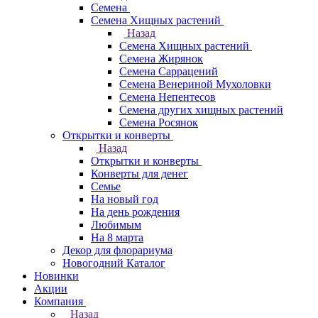
Семена
Семена Хищных растений
Назад
Семена Хищных растений
Семена Жирянок
Семена Саррацений
Семена Венериной Мухоловки
Семена Непентесов
Семена других хищных растений
Семена Росянок
Открытки и конверты
Назад
Открытки и конверты
Конверты для денег
Семье
На новый год
На день рождения
Любимым
На 8 марта
Декор для флорариума
Новогодний Каталог
Новинки
Акции
Компания
Назад