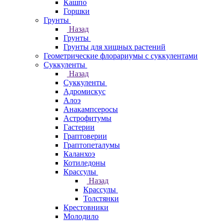
Кашпо
Горшки
Грунты
Назад
Грунты
Грунты для хищных растений
Геометрические флорариумы с суккулентами
Суккуленты
Назад
Суккуленты
Адромискус
Алоэ
Анакампсеросы
Астрофитумы
Гастерии
Граптоверии
Граптопеталумы
Каланхоэ
Котиледоны
Крассулы
Назад
Крассулы
Толстянки
Крестовники
Молодило