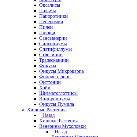
Оксалисы
Пальмы
Папоротники
Пеперомии
Пилеи
Плющи
Сансевиерии
Сингониумы
Спатифиллумы
Стрелиции
Традесканции
Фикусы
Фикусы Микрокарпа
Филодендроны
Фиттонии
Хойи
Шизматоглоттисы
Эпипремнумы
Фикусы Пумила
Хищные Растения
Назад
Хищные Растения
Венерины Мухоловки
Назад