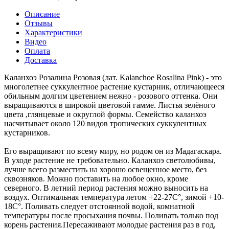
Описание
Отзывы
Характеристики
Видео
Оплата
Доставка
Каланхоэ Розалина Розовая (лат. Kalanchoe Rosalina Pink) - это
многолетнее суккулентное растение кустарник, отличающееся
обильным долгим цветением нежно - розового оттенка. Они
выращиваются в широкой цветовой гамме. Листья зелёного
цвета ,глянцевые и округлой формы. Семейство каланхоэ
насчитывает около 120 видов тропических суккулентных
кустарников.
Его выращивают по всему миру, но родом он из Мадагаскара.
В уходе растение не требовательно. Каланхоэ светолюбивы,
лучше всего разместить на хорошо освещенное место, без
сквозняков. Можно поставить на любое окно, кроме
северного. В летний период растения можно выносить на
воздух. Оптимальная температура летом +22-27С°, зимой +10-
18С°. Поливать следует отстоянной водой, комнатной
температуры после просыхания почвы. Поливать только под
корень растения.Пересаживают молодые растения раз в год,