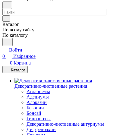
Каталог
По всему сайту
По каталогу
Войти
0
Избранное
0
Корзина
Каталог
Декоративно-лиственные растения
Аглаонемы
Адениумы
Алоказии
Бегонии
Бонсай
Гипоэстесы
Декоративно-лиственные антуриумы
Диффенбахии
Драцены