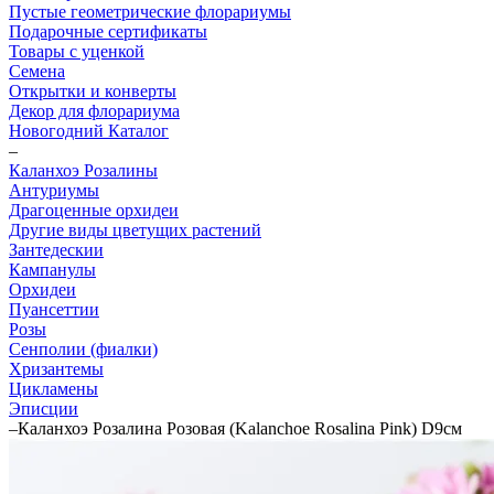
Пустые геометрические флорариумы
Подарочные сертификаты
Товары с уценкой
Семена
Открытки и конверты
Декор для флорариума
Новогодний Каталог
–
Каланхоэ Розалины
Антуриумы
Драгоценные орхидеи
Другие виды цветущих растений
Зантедескии
Кампанулы
Орхидеи
Пуансеттии
Розы
Сенполии (фиалки)
Хризантемы
Цикламены
Эписции
–
Каланхоэ Розалина Розовая (Kalanchoe Rosalina Pink) D9см