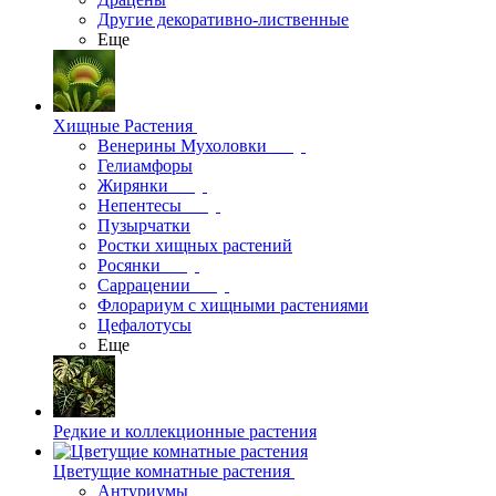
Другие декоративно-лиственные
Еще
Хищные Растения
Венерины Мухоловки
Гелиамфоры
Жирянки
Непентесы
Пузырчатки
Ростки хищных растений
Росянки
Саррацении
Флорариум с хищными растениями
Цефалотусы
Еще
Редкие и коллекционные растения
Цветущие комнатные растения
Антуриумы