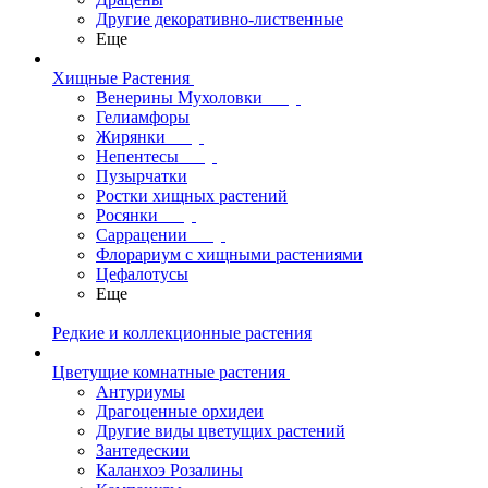
Другие декоративно-лиственные
Еще
Хищные Растения
Венерины Мухоловки
Гелиамфоры
Жирянки
Непентесы
Пузырчатки
Ростки хищных растений
Росянки
Саррацении
Флорариум с хищными растениями
Цефалотусы
Еще
Редкие и коллекционные растения
Цветущие комнатные растения
Антуриумы
Драгоценные орхидеи
Другие виды цветущих растений
Зантедескии
Каланхоэ Розалины