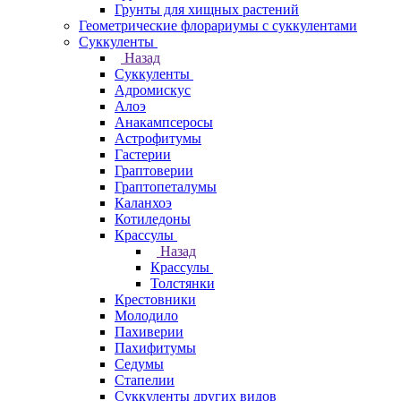
Грунты для хищных растений
Геометрические флорариумы с суккулентами
Суккуленты
Назад
Суккуленты
Адромискус
Алоэ
Анакампсеросы
Астрофитумы
Гастерии
Граптоверии
Граптопеталумы
Каланхоэ
Котиледоны
Крассулы
Назад
Крассулы
Толстянки
Крестовники
Молодило
Пахиверии
Пахифитумы
Седумы
Стапелии
Суккуленты других видов