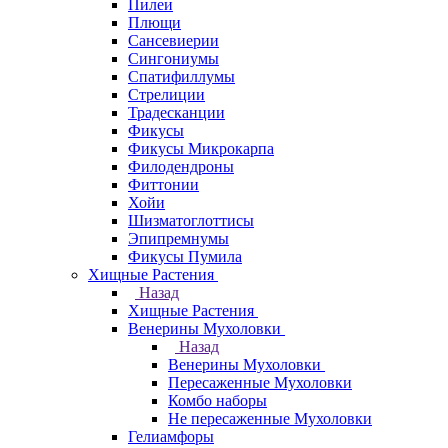
Пилеи
Плющи
Сансевиерии
Сингониумы
Спатифиллумы
Стрелиции
Традесканции
Фикусы
Фикусы Микрокарпа
Филодендроны
Фиттонии
Хойи
Шизматоглоттисы
Эпипремнумы
Фикусы Пумила
Хищные Растения
Назад
Хищные Растения
Венерины Мухоловки
Назад
Венерины Мухоловки
Пересаженные Мухоловки
Комбо наборы
Не пересаженные Мухоловки
Гелиамфоры