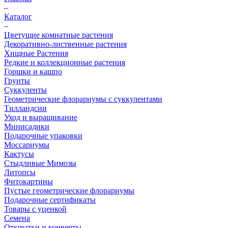
–
Каталог
–
Цветущие комнатные растения
Декоративно-лиственные растения
Хищные Растения
Редкие и коллекционные растения
Горшки и кашпо
Грунты
Суккуленты
Геометрические флорариумы с суккулентами
Тилландсии
Уход и выращивание
Минисадики
Подарочные упаковки
Моссариумы
Кактусы
Стыдливые Мимозы
Литопсы
Фитокартины
Пустые геометрические флорариумы
Подарочные сертификаты
Товары с уценкой
Семена
Открытки и конверты