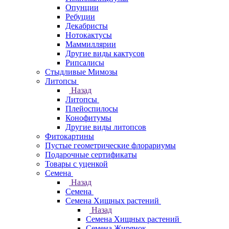
Опунции
Ребуции
Декабристы
Нотокактусы
Маммиллярии
Другие виды кактусов
Рипсалисы
Стыдливые Мимозы
Литопсы
Назад
Литопсы
Плейоспилосы
Конофитумы
Другие виды литопсов
Фитокартины
Пустые геометрические флорариумы
Подарочные сертификаты
Товары с уценкой
Семена
Назад
Семена
Семена Хищных растений
Назад
Семена Хищных растений
Семена Жирянок