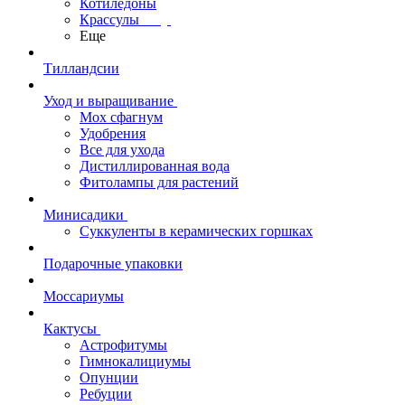
Котиледоны
Крассулы
Еще
Тилландсии
Уход и выращивание
Мох сфагнум
Удобрения
Все для ухода
Дистиллированная вода
Фитолампы для растений
Минисадики
Суккуленты в керамических горшках
Подарочные упаковки
Моссариумы
Кактусы
Астрофитумы
Гимнокалициумы
Опунции
Ребуции