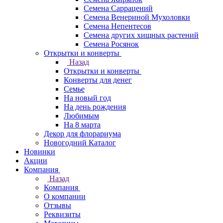
Семена Саррацений
Семена Венериной Мухоловки
Семена Непентесов
Семена других хищных растений
Семена Росянок
Открытки и конверты
Назад
Открытки и конверты
Конверты для денег
Семье
На новый год
На день рождения
Любимым
На 8 марта
Декор для флорариума
Новогодний Каталог
Новинки
Акции
Компания
Назад
Компания
О компании
Отзывы
Реквизиты