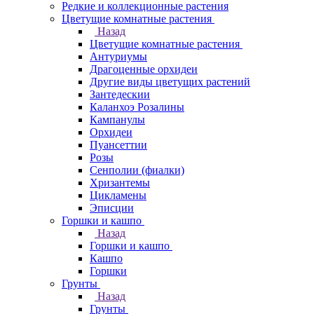
Редкие и коллекционные растения
Цветущие комнатные растения
Назад
Цветущие комнатные растения
Антуриумы
Драгоценные орхидеи
Другие виды цветущих растений
Зантедескии
Каланхоэ Розалины
Кампанулы
Орхидеи
Пуансеттии
Розы
Сенполии (фиалки)
Хризантемы
Цикламены
Эписции
Горшки и кашпо
Назад
Горшки и кашпо
Кашпо
Горшки
Грунты
Назад
Грунты