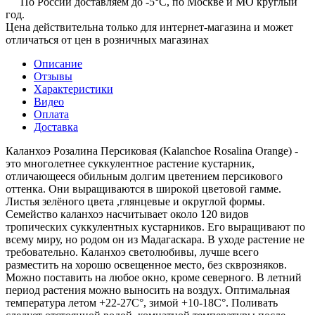
По России доставляем до -5°C, по Москве и МО круглый
год.
Цена действительна только для интернет-магазина и может
отличаться от цен в розничных магазинах
Описание
Отзывы
Характеристики
Видео
Оплата
Доставка
Каланхоэ Розалина Персиковая (Kalanchoe Rosalina Orange) -
это многолетнее суккулентное растение кустарник,
отличающееся обильным долгим цветением персикового
оттенка. Они выращиваются в широкой цветовой гамме.
Листья зелёного цвета ,глянцевые и округлой формы.
Семейство каланхоэ насчитывает около 120 видов
тропических суккулентных кустарников. Его выращивают по
всему миру, но родом он из Мадагаскара. В уходе растение не
требовательно. Каланхоэ светолюбивы, лучше всего
разместить на хорошо освещенное место, без скврозняков.
Можно поставить на любое окно, кроме северного. В летний
период растения можно выносить на воздух. Оптимальная
температура летом +22-27С°, зимой +10-18С°. Поливать