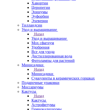
Хавортии
Церопегии
Эониумы
Эуфорбии
Эхеверии
Тилландсии
Уход и выращивание
Назад
Уход и выращивание
Мох сфагнум
Удобрения
Все для ухода
Дистиллированная вода
Фитолампы для растений
Минисадики
Назад
Минисадики
Суккуленты в керамических горшках
Подарочные упаковки
Моссариумы
Кактусы
Назад
Кактусы
Астрофитумы
Гимнокалициумы