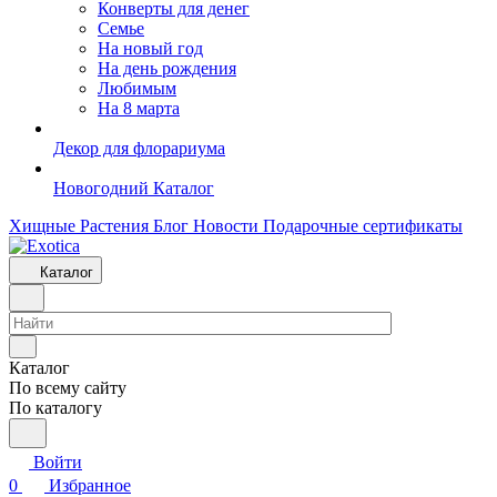
Конверты для денег
Семье
На новый год
На день рождения
Любимым
На 8 марта
Декор для флорариума
Новогодний Каталог
Хищные Растения
Блог
Новости
Подарочные сертификаты
Каталог
Каталог
По всему сайту
По каталогу
Войти
0
Избранное