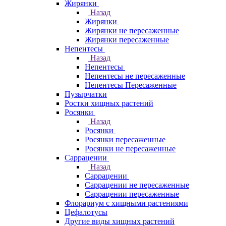
Жирянки
Назад
Жирянки
Жирянки не пересаженные
Жирянки пересаженные
Непентесы
Назад
Непентесы
Непентесы не пересаженные
Непентесы Пересаженные
Пузырчатки
Ростки хищных растений
Росянки
Назад
Росянки
Росянки пересаженные
Росянки не пересаженные
Саррацении
Назад
Саррацении
Саррацении не пересаженные
Саррацении пересаженные
Флорариум с хищными растениями
Цефалотусы
Другие виды хищных растений