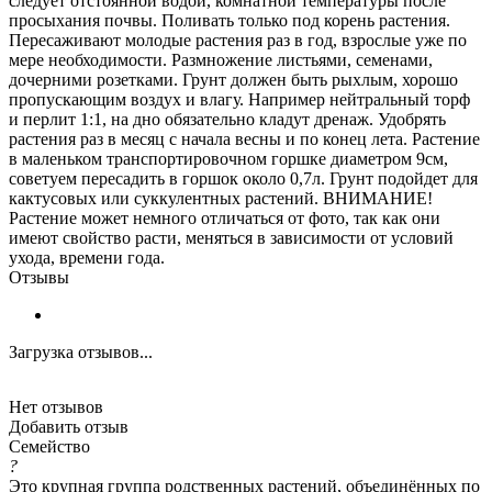
следует отстоянной водой, комнатной температуры после
просыхания почвы. Поливать только под корень растения.
Пересаживают молодые растения раз в год, взрослые уже по
мере необходимости. Размножение листьями, семенами,
дочерними розетками. Грунт должен быть рыхлым, хорошо
пропускающим воздух и влагу. Например нейтральный торф
и перлит 1:1, на дно обязательно кладут дренаж. Удобрять
растения раз в месяц с начала весны и по конец лета. Растение
в маленьком транспортировочном горшке диаметром 9см,
советуем пересадить в горшок около 0,7л. Грунт подойдет для
кактусовых или суккулентных растений. ВНИМАНИЕ!
Растение может немного отличаться от фото, так как они
имеют свойство расти, меняться в зависимости от условий
ухода, времени года.
Отзывы
Загрузка отзывов...
Нет отзывов
Добавить отзыв
Семейство
?
Это крупная группа родственных растений, объединённых по