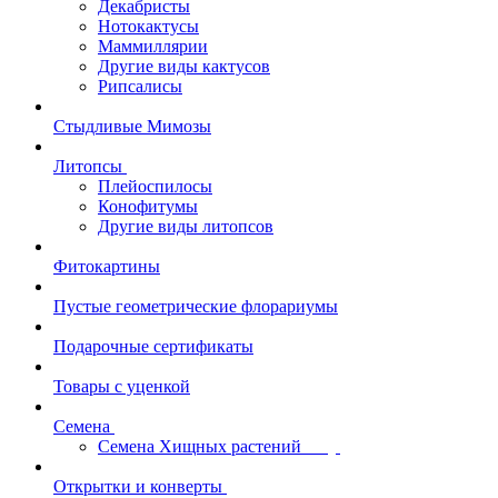
Декабристы
Нотокактусы
Маммиллярии
Другие виды кактусов
Рипсалисы
Стыдливые Мимозы
Литопсы
Плейоспилосы
Конофитумы
Другие виды литопсов
Фитокартины
Пустые геометрические флорариумы
Подарочные сертификаты
Товары с уценкой
Семена
Семена Хищных растений
Открытки и конверты