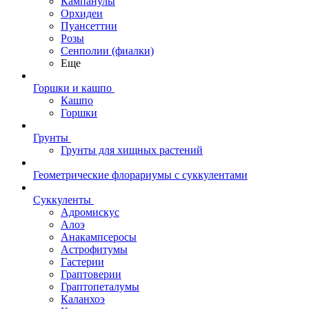
Кампанулы
Орхидеи
Пуансеттии
Розы
Сенполии (фиалки)
Еще
Горшки и кашпо
Кашпо
Горшки
Грунты
Грунты для хищных растений
Геометрические флорариумы с суккулентами
Суккуленты
Адромискус
Алоэ
Анакампсеросы
Астрофитумы
Гастерии
Граптоверии
Граптопеталумы
Каланхоэ