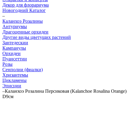
Декор для флорариума
Новогодний Каталог
–
Каланхоэ Розалины
Антуриумы
Драгоценные орхидеи
Другие виды цветущих растений
Зантедескии
Кампанулы
Орхидеи
Пуансеттии
Розы
Сенполии (фиалки)
Хризантемы
Цикламены
Эписции
–
Каланхоэ Розалина Персиковая (Kalanchoe Rosalina Orange)
D9см