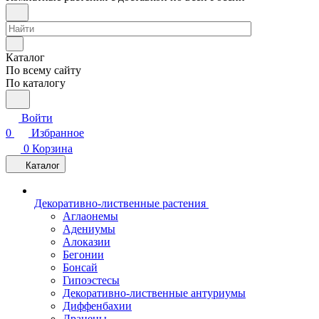
Каталог
По всему сайту
По каталогу
Войти
0
Избранное
0
Корзина
Каталог
Декоративно-лиственные растения
Аглаонемы
Адениумы
Алоказии
Бегонии
Бонсай
Гипоэстесы
Декоративно-лиственные антуриумы
Диффенбахии
Драцены