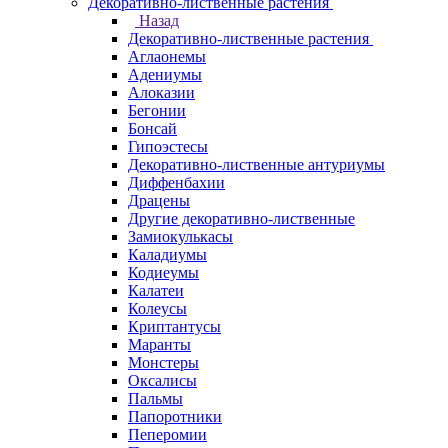
Декоративно-лиственные растения
Назад
Декоративно-лиственные растения
Аглаонемы
Адениумы
Алоказии
Бегонии
Бонсай
Гипоэстесы
Декоративно-лиственные антуриумы
Диффенбахии
Драцены
Другие декоративно-лиственные
Замиокулькасы
Каладиумы
Кодиеумы
Калатеи
Колеусы
Криптантусы
Маранты
Монстеры
Оксалисы
Пальмы
Папоротники
Пеперомии