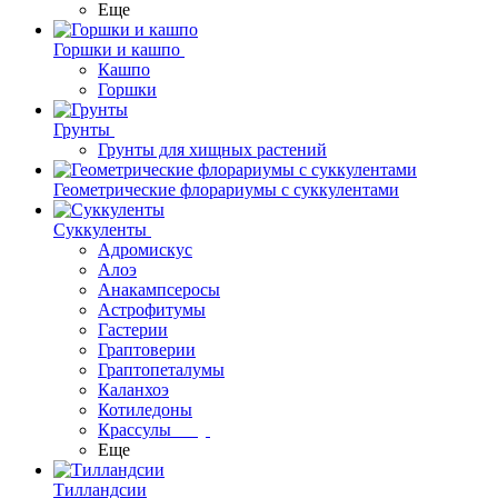
Еще
Горшки и кашпо
Кашпо
Горшки
Грунты
Грунты для хищных растений
Геометрические флорариумы с суккулентами
Суккуленты
Адромискус
Алоэ
Анакампсеросы
Астрофитумы
Гастерии
Граптоверии
Граптопеталумы
Каланхоэ
Котиледоны
Крассулы
Еще
Тилландсии