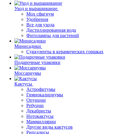
Уход и выращивание
Мох сфагнум
Удобрения
Все для ухода
Дистиллированная вода
Фитолампы для растений
Минисадики
Суккуленты в керамических горшках
Подарочные упаковки
Моссариумы
Кактусы
Астрофитумы
Гимнокалициумы
Опунции
Ребуции
Декабристы
Нотокактусы
Маммиллярии
Другие виды кактусов
Рипсалисы