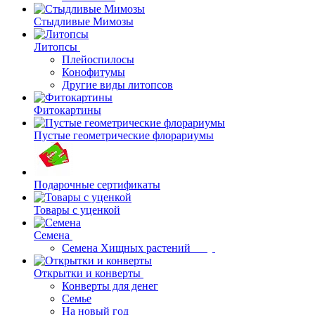
Стыдливые Мимозы
Литопсы
Плейоспилосы
Конофитумы
Другие виды литопсов
Фитокартины
Пустые геометрические флорариумы
Подарочные сертификаты
Товары с уценкой
Семена
Семена Хищных растений
Открытки и конверты
Конверты для денег
Семье
На новый год