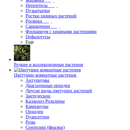
Жирянки
Непентесы
Пузырчатки
Ростки хищных растений
Росянки
Саррацении
Флорариум с хищными растениями
Цефалотусы
Еще
Редкие и коллекционные растения
Цветущие комнатные растения
Антуриумы
Драгоценные орхидеи
Другие виды цветущих растений
Зантедескии
Каланхоэ Розалины
Кампанулы
Орхидеи
Пуансеттии
Розы
Сенполии (фиалки)