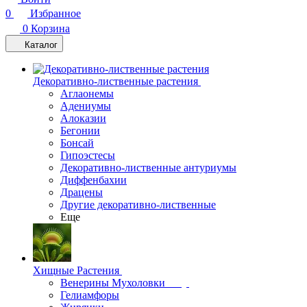
0
Избранное
0
Корзина
Каталог
Декоративно-лиственные растения
Аглаонемы
Адениумы
Алоказии
Бегонии
Бонсай
Гипоэстесы
Декоративно-лиственные антуриумы
Диффенбахии
Драцены
Другие декоративно-лиственные
Еще
Хищные Растения
Венерины Мухоловки
Гелиамфоры