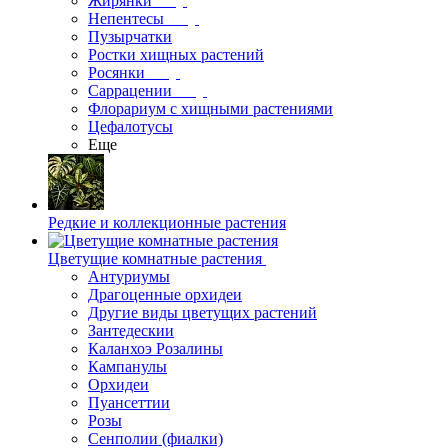
Жирянки
Непентесы
Пузырчатки
Ростки хищных растений
Росянки
Саррацении
Флорариум с хищными растениями
Цефалотусы
Еще
Редкие и коллекционные растения
Цветущие комнатные растения
Антуриумы
Драгоценные орхидеи
Другие виды цветущих растений
Зантедескии
Каланхоэ Розалины
Кампанулы
Орхидеи
Пуансеттии
Розы
Сенполии (фиалки)