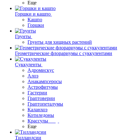
Еще
Горшки и кашпо
Кашпо
Горшки
Грунты
Грунты для хищных растений
Геометрические флорариумы с суккулентами
Суккуленты
Адромискус
Алоэ
Анакампсеросы
Астрофитумы
Гастерии
Граптоверии
Граптопеталумы
Каланхоэ
Котиледоны
Крассулы
Еще
Тилландсии