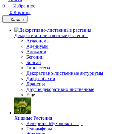
0
Избранное
0
Корзина
Каталог
Декоративно-лиственные растения
Аглаонемы
Адениумы
Алоказии
Бегонии
Бонсай
Гипоэстесы
Декоративно-лиственные антуриумы
Диффенбахии
Драцены
Другие декоративно-лиственные
Еще
Хищные Растения
Венерины Мухоловки
Гелиамфоры