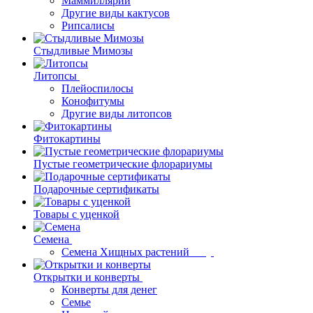
Маммиллярии
Другие виды кактусов
Рипсалисы
Стыдливые Мимозы
Литопсы
Плейоспилосы
Конофитумы
Другие виды литопсов
Фитокартины
Пустые геометрические флорариумы
Подарочные сертификаты
Товары с уценкой
Семена
Семена Хищных растений
Открытки и конверты
Конверты для денег
Семье