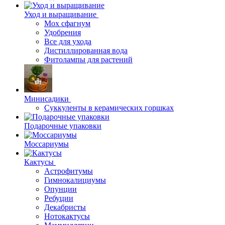
Уход и выращивание
Мох сфагнум
Удобрения
Все для ухода
Дистиллированная вода
Фитолампы для растений
Минисадики
Суккуленты в керамических горшках
Подарочные упаковки
Моссариумы
Кактусы
Астрофитумы
Гимнокалициумы
Опунции
Ребуции
Декабристы
Нотокактусы