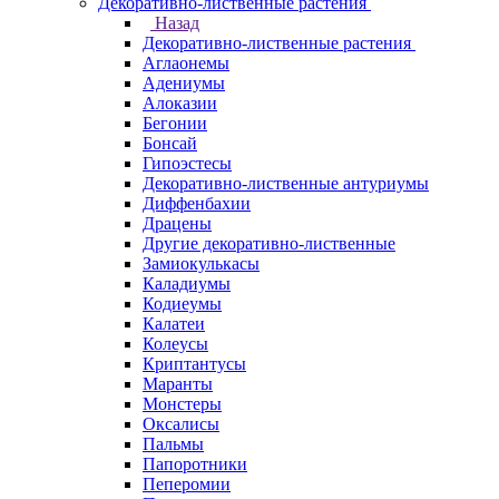
Декоративно-лиственные растения
Назад
Декоративно-лиственные растения
Аглаонемы
Адениумы
Алоказии
Бегонии
Бонсай
Гипоэстесы
Декоративно-лиственные антуриумы
Диффенбахии
Драцены
Другие декоративно-лиственные
Замиокулькасы
Каладиумы
Кодиеумы
Калатеи
Колеусы
Криптантусы
Маранты
Монстеры
Оксалисы
Пальмы
Папоротники
Пеперомии