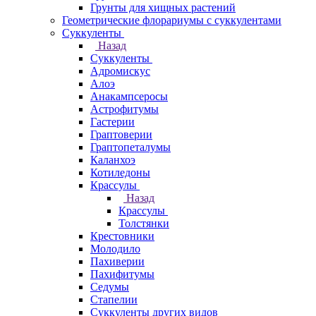
Грунты для хищных растений
Геометрические флорариумы с суккулентами
Суккуленты
Назад
Суккуленты
Адромискус
Алоэ
Анакампсеросы
Астрофитумы
Гастерии
Граптоверии
Граптопеталумы
Каланхоэ
Котиледоны
Крассулы
Назад
Крассулы
Толстянки
Крестовники
Молодило
Пахиверии
Пахифитумы
Седумы
Стапелии
Суккуленты других видов