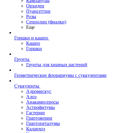
Кампанулы
Орхидеи
Пуансеттии
Розы
Сенполии (фиалки)
Еще
Горшки и кашпо
Кашпо
Горшки
Грунты
Грунты для хищных растений
Геометрические флорариумы с суккулентами
Суккуленты
Адромискус
Алоэ
Анакампсеросы
Астрофитумы
Гастерии
Граптоверии
Граптопеталумы
Каланхоэ