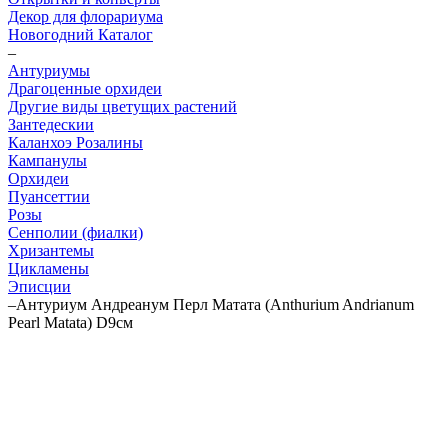
Декор для флорариума
Новогодний Каталог
–
Антуриумы
Драгоценные орхидеи
Другие виды цветущих растений
Зантедескии
Каланхоэ Розалины
Кампанулы
Орхидеи
Пуансеттии
Розы
Сенполии (фиалки)
Хризантемы
Цикламены
Эписции
–
Антуриум Андреанум Перл Матата (Anthurium Andrianum
Pearl Matata) D9см