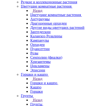
Редкие и коллекционные растения
Цветущие комнатные растения
Назад
Цветущие комнатные растения
Антуриумы
Драгоценные орхидеи
Другие виды цветущих растений
Зантедескии
Каланхоэ Розалины
Кампанулы
Орхидеи
Пуансеттии
Розы
Сенполии (фиалки)
Хризантемы
Цикламены
Эписции
Горшки и кашпо
Назад
Горшки и кашпо
Кашпо
Горшки
Грунты
Назад
Грунты