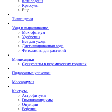
Котиледоны
Крассулы
Еще
Тилландсии
Уход и выращивание
Мох сфагнум
Удобрения
Все для ухода
Дистиллированная вода
Фитолампы для растений
Минисадики
Суккуленты в керамических горшках
Подарочные упаковки
Моссариумы
Кактусы
Астрофитумы
Гимнокалициумы
Опунции
Ребуции