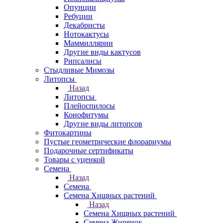
Опунции
Ребуции
Декабристы
Нотокактусы
Маммиллярии
Другие виды кактусов
Рипсалисы
Стыдливые Мимозы
Литопсы
Назад
Литопсы
Плейоспилосы
Конофитумы
Другие виды литопсов
Фитокартины
Пустые геометрические флорариумы
Подарочные сертификаты
Товары с уценкой
Семена
Назад
Семена
Семена Хищных растений
Назад
Семена Хищных растений
Семена Жирянок