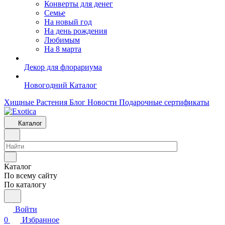
Конверты для денег
Семье
На новый год
На день рождения
Любимым
На 8 марта
Декор для флорариума
Новогодний Каталог
Хищные Растения
Блог
Новости
Подарочные сертификаты
Каталог
Каталог
По всему сайту
По каталогу
Войти
0
Избранное