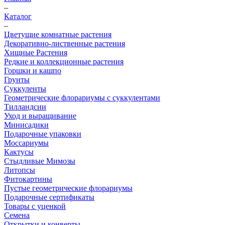
–
Каталог
–
Цветущие комнатные растения
Декоративно-лиственные растения
Хищные Растения
Редкие и коллекционные растения
Горшки и кашпо
Грунты
Суккуленты
Геометрические флорариумы с суккулентами
Тилландсии
Уход и выращивание
Минисадики
Подарочные упаковки
Моссариумы
Кактусы
Стыдливые Мимозы
Литопсы
Фитокартины
Пустые геометрические флорариумы
Подарочные сертификаты
Товары с уценкой
Семена
Открытки и конверты