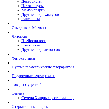
Декабристы
Нотокактусы
Маммиллярии
Другие виды кактусов
Рипсалисы
Стыдливые Мимозы
Литопсы
Плейоспилосы
Конофитумы
Другие виды литопсов
Фитокартины
Пустые геометрические флорариумы
Подарочные сертификаты
Товары с уценкой
Семена
Семена Хищных растений
Открытки и конверты