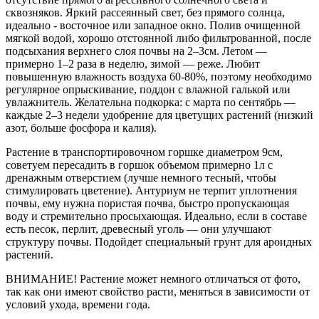
сквозняков. Яркий рассеянный свет, без прямого солнца,
идеально - восточное или западное окно. Полив очищенной
мягкой водой, хорошо отстоянной либо фильтрованной, после
подсыхания верхнего слоя почвы на 2–3см. Летом —
примерно 1–2 раза в неделю, зимой — реже. Любит
повышенную влажность воздуха 60-80%, поэтому необходимо
регулярное опрыскивание, поддон с влажной галькой или
увлажнитель. Желательна подкорка: с марта по сентябрь —
каждые 2–3 недели удобрение для цветущих растений (низкий
азот, больше фосфора и калия).
Растение в транспортировочном горшке диаметром 9см,
советуем пересадить в горшок объемом примерно 1л с
дренажным отверстием (лучше немного тесный, чтобы
стимулировать цветение). Антуриум не терпит уплотнения
почвы, ему нужна пористая почва, быстро пропускающая
воду и стремительно просыхающая. Идеально, если в составе
есть песок, перлит, древесный уголь — они улучшают
структуру почвы. Подойдет специальный грунт для ароидных
растений.
ВНИМАНИЕ! Растение может немного отличаться от фото,
так как они имеют свойство расти, меняться в зависимости от
условий ухода, времени года.