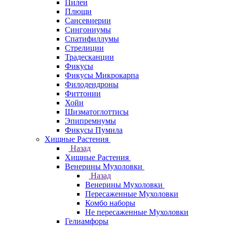
Пилеи
Плющи
Сансевиерии
Сингониумы
Спатифиллумы
Стрелиции
Традесканции
Фикусы
Фикусы Микрокарпа
Филодендроны
Фиттонии
Хойи
Шизматоглоттисы
Эпипремнумы
Фикусы Пумила
Хищные Растения
Назад
Хищные Растения
Венерины Мухоловки
Назад
Венерины Мухоловки
Пересаженные Мухоловки
Комбо наборы
Не пересаженные Мухоловки
Гелиамфоры