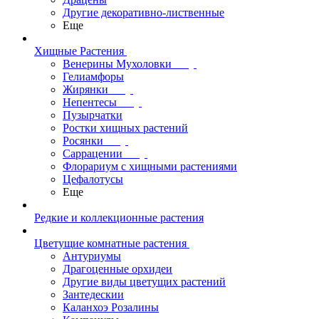
Другие декоративно-лиственные
Еще
Хищные Растения
Венерины Мухоловки
Гелиамфоры
Жирянки
Непентесы
Пузырчатки
Ростки хищных растений
Росянки
Саррацении
Флорариум с хищными растениями
Цефалотусы
Еще
Редкие и коллекционные растения
Цветущие комнатные растения
Антуриумы
Драгоценные орхидеи
Другие виды цветущих растений
Зантедескии
Каланхоэ Розалины