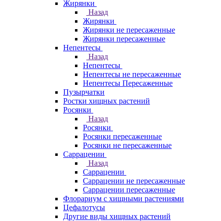
Жирянки
Назад
Жирянки
Жирянки не пересаженные
Жирянки пересаженные
Непентесы
Назад
Непентесы
Непентесы не пересаженные
Непентесы Пересаженные
Пузырчатки
Ростки хищных растений
Росянки
Назад
Росянки
Росянки пересаженные
Росянки не пересаженные
Саррацении
Назад
Саррацении
Саррацении не пересаженные
Саррацении пересаженные
Флорариум с хищными растениями
Цефалотусы
Другие виды хищных растений