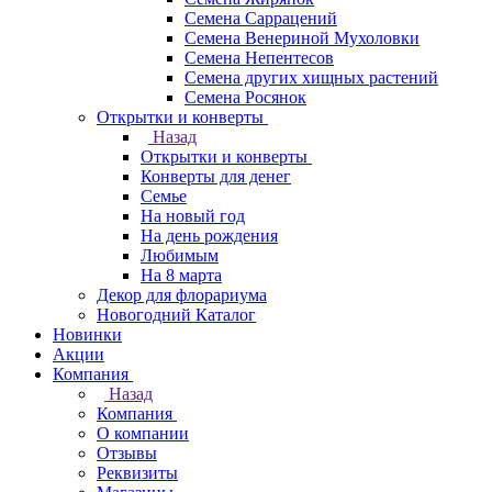
Семена Саррацений
Семена Венериной Мухоловки
Семена Непентесов
Семена других хищных растений
Семена Росянок
Открытки и конверты
Назад
Открытки и конверты
Конверты для денег
Семье
На новый год
На день рождения
Любимым
На 8 марта
Декор для флорариума
Новогодний Каталог
Новинки
Акции
Компания
Назад
Компания
О компании
Отзывы
Реквизиты