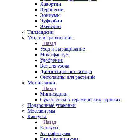
Хавортии
Церопегии
Эониумы
Эуфорбии
Эхеверии
Тилландсии
Уход и выращивание
Назад
Уход и выращивание
Мох сфагнум
Удобрения
Все для ухода
Дистиллированная вода
Фитолампы для растений
Минисадики
Назад
Минисадики
Суккуленты в керамических горшках
Подарочные упаковки
Моссариумы
Кактусы
Назад
Кактусы
Астрофитумы
Гимнокалициумы