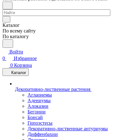
Каталог
По всему сайту
По каталогу
Войти
0
Избранное
0
Корзина
Каталог
Декоративно-лиственные растения
Аглаонемы
Адениумы
Алоказии
Бегонии
Бонсай
Гипоэстесы
Декоративно-лиственные антуриумы
Диффенбахии
Драцены