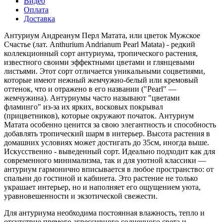
Видео
Оплата
Доставка
Антуриум Андреанум Перл Матата, или цветок Мужское
Счастье (лат. Anthurium Andrianum Pearl Matata) - редкий
коллекционный сорт антуриума, тропического растения,
известного своими эффектными цветами и глянцевыми
листьями. Этот сорт отличается уникальными соцветиями,
которые имеют нежный жемчужно-белый или кремовый
оттенок, что и отражено в его названии ("Pearl" —
жемчужина). Антуриумы часто называют "цветами
фламинго" из-за их ярких, восковых покрывал
(прицветников), которые окружают початок. Антуриум
Матата особенно ценится за свою элегантность и способность
добавлять тропический шарм в интерьер. Высота растения в
домашних условиях может достигать до 35см, иногда выше.
Искусственно - выведенный сорт. Идеально подходит как для
современного минимализма, так и для уютной классики —
антуриум гармонично вписывается в любое пространство: от
спальни до гостиной и кабинета. Это растение не только
украшает интерьер, но и наполняет его ощущением уюта,
уравновешенности и экзотической свежести.
Для антуриума необходима постоянная влажность, тепло и
отсутствие прямого агрессивного солнечного света и