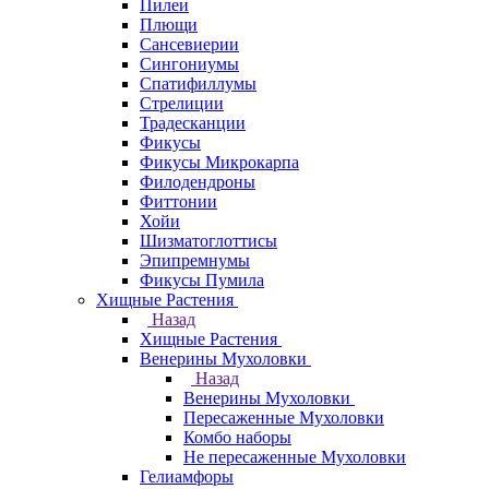
Пилеи
Плющи
Сансевиерии
Сингониумы
Спатифиллумы
Стрелиции
Традесканции
Фикусы
Фикусы Микрокарпа
Филодендроны
Фиттонии
Хойи
Шизматоглоттисы
Эпипремнумы
Фикусы Пумила
Хищные Растения
Назад
Хищные Растения
Венерины Мухоловки
Назад
Венерины Мухоловки
Пересаженные Мухоловки
Комбо наборы
Не пересаженные Мухоловки
Гелиамфоры