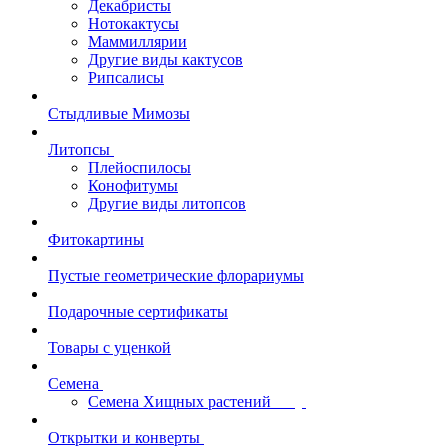
Декабристы
Нотокактусы
Маммиллярии
Другие виды кактусов
Рипсалисы
Стыдливые Мимозы
Литопсы
Плейоспилосы
Конофитумы
Другие виды литопсов
Фитокартины
Пустые геометрические флорариумы
Подарочные сертификаты
Товары с уценкой
Семена
Семена Хищных растений
Открытки и конверты