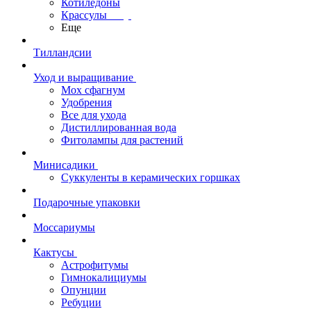
Котиледоны
Крассулы
Еще
Тилландсии
Уход и выращивание
Мох сфагнум
Удобрения
Все для ухода
Дистиллированная вода
Фитолампы для растений
Минисадики
Суккуленты в керамических горшках
Подарочные упаковки
Моссариумы
Кактусы
Астрофитумы
Гимнокалициумы
Опунции
Ребуции