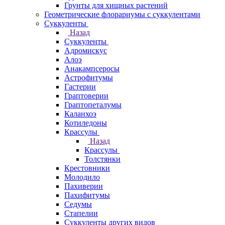
Грунты для хищных растений
Геометрические флорариумы с суккулентами
Суккуленты
Назад
Суккуленты
Адромискус
Алоэ
Анакампсеросы
Астрофитумы
Гастерии
Граптоверии
Граптопеталумы
Каланхоэ
Котиледоны
Крассулы
Назад
Крассулы
Толстянки
Крестовники
Молодило
Пахиверии
Пахифитумы
Седумы
Стапелии
Суккуленты других видов