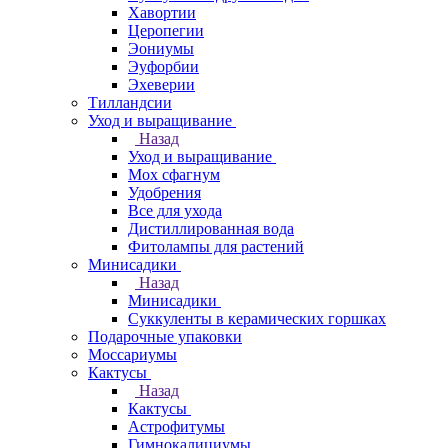
Хавортии
Церопегии
Эониумы
Эуфорбии
Эхеверии
Тилландсии
Уход и выращивание
Назад
Уход и выращивание
Мох сфагнум
Удобрения
Все для ухода
Дистиллированная вода
Фитолампы для растений
Минисадики
Назад
Минисадики
Суккуленты в керамических горшках
Подарочные упаковки
Моссариумы
Кактусы
Назад
Кактусы
Астрофитумы
Гимнокалициумы