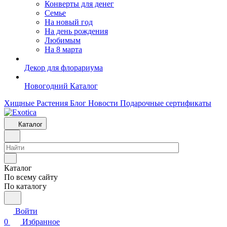
Конверты для денег
Семье
На новый год
На день рождения
Любимым
На 8 марта
Декор для флорариума
Новогодний Каталог
Хищные Растения
Блог
Новости
Подарочные сертификаты
Каталог
Каталог
По всему сайту
По каталогу
Войти
0
Избранное