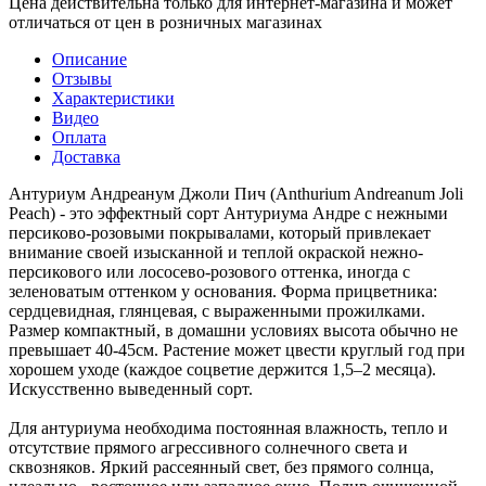
Цена действительна только для интернет-магазина и может
отличаться от цен в розничных магазинах
Описание
Отзывы
Характеристики
Видео
Оплата
Доставка
Антуриум Андреанум Джоли Пич (Anthurium Andreanum Joli
Peach) - это эффектный сорт Антуриума Андре с нежными
персиково-розовыми покрывалами, который привлекает
внимание своей изысканной и теплой окраской нежно-
персикового или лососево-розового оттенка, иногда с
зеленоватым оттенком у основания. Форма прицветника:
сердцевидная, глянцевая, с выраженными прожилками.
Размер компактный, в домашни условиях высота обычно не
превышает 40-45см. Растение может цвести круглый год при
хорошем уходе (каждое соцветие держится 1,5–2 месяца).
Искусственно выведенный сорт.
Для антуриума необходима постоянная влажность, тепло и
отсутствие прямого агрессивного солнечного света и
сквозняков. Яркий рассеянный свет, без прямого солнца,