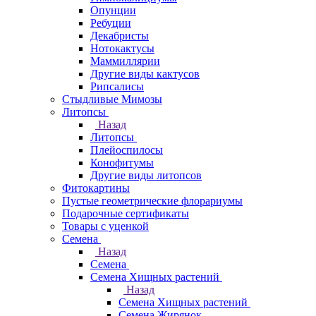
Опунции
Ребуции
Декабристы
Нотокактусы
Маммиллярии
Другие виды кактусов
Рипсалисы
Стыдливые Мимозы
Литопсы
Назад
Литопсы
Плейоспилосы
Конофитумы
Другие виды литопсов
Фитокартины
Пустые геометрические флорариумы
Подарочные сертификаты
Товары с уценкой
Семена
Назад
Семена
Семена Хищных растений
Назад
Семена Хищных растений
Семена Жирянок