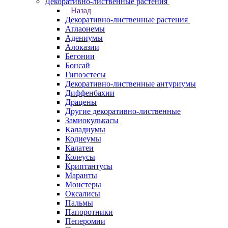
Декоративно-лиственные растения
Назад
Декоративно-лиственные растения
Аглаонемы
Адениумы
Алоказии
Бегонии
Бонсай
Гипоэстесы
Декоративно-лиственные антуриумы
Диффенбахии
Драцены
Другие декоративно-лиственные
Замиокулькасы
Каладиумы
Кодиеумы
Калатеи
Колеусы
Криптантусы
Маранты
Монстеры
Оксалисы
Пальмы
Папоротники
Пеперомии