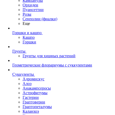
Кампанулы
Орхидеи
Пуансеттии
Розы
Сенполии (фиалки)
Еще
Горшки и кашпо
Кашпо
Горшки
Грунты
Грунты для хищных растений
Геометрические флорариумы с суккулентами
Суккуленты
Адромискус
Алоэ
Анакампсеросы
Астрофитумы
Гастерии
Граптоверии
Граптопеталумы
Каланхоэ