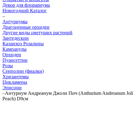
Декор для флорариума
Новогодний Каталог
–
Антуриумы
Драгоценные орхидеи
Другие виды цветущих растений
Зантедескии
Каланхоэ Розалины
Кампанулы
Орхидеи
Пуансеттии
Розы
Сенполии (фиалки)
Хризантемы
Цикламены
Эписции
–
Антуриум Андреанум Джоли Пич (Anthurium Andreanum Joli
Peach) D9см