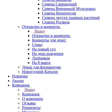
Семена Саррацений
Семена Венериной Мухоловки
Семена Непентесов
Семена других хищных растений
Семена Росянок
Открытки и конверты
Назад
Открытки и конверты
Конверты для денег
Семье
На новый год
На день рождения
Любимым
На 8 марта
Декор для флорариума
Новогодний Каталог
Новинки
Акции
Компания
Назад
Компания
О компании
Отзывы
Реквизиты