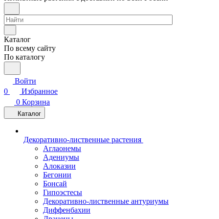
Каталог
По всему сайту
По каталогу
Войти
0
Избранное
0
Корзина
Каталог
Декоративно-лиственные растения
Аглаонемы
Адениумы
Алоказии
Бегонии
Бонсай
Гипоэстесы
Декоративно-лиственные антуриумы
Диффенбахии
Драцены