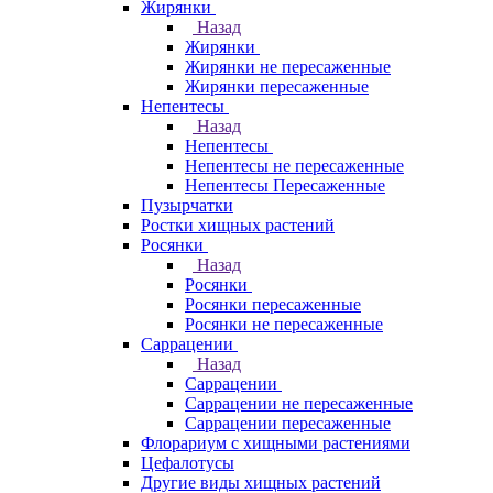
Жирянки
Назад
Жирянки
Жирянки не пересаженные
Жирянки пересаженные
Непентесы
Назад
Непентесы
Непентесы не пересаженные
Непентесы Пересаженные
Пузырчатки
Ростки хищных растений
Росянки
Назад
Росянки
Росянки пересаженные
Росянки не пересаженные
Саррацении
Назад
Саррацении
Саррацении не пересаженные
Саррацении пересаженные
Флорариум с хищными растениями
Цефалотусы
Другие виды хищных растений