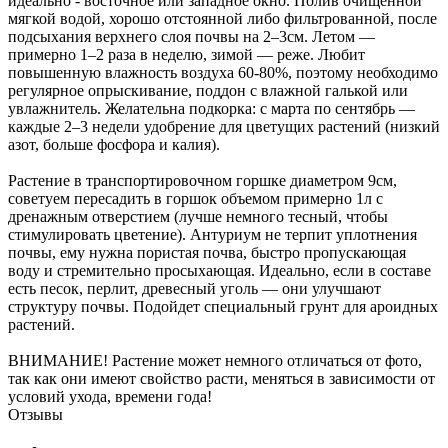
идеально - восточное или западное окно. Полив очищенной
мягкой водой, хорошо отстоянной либо фильтрованной, после
подсыхания верхнего слоя почвы на 2–3см. Летом —
примерно 1–2 раза в неделю, зимой — реже. Любит
повышенную влажность воздуха 60-80%, поэтому необходимо
регулярное опрыскивание, поддон с влажной галькой или
увлажнитель. Желательна подкорка: с марта по сентябрь —
каждые 2–3 недели удобрение для цветущих растений (низкий
азот, больше фосфора и калия).
Растение в транспортировочном горшке диаметром 9см,
советуем пересадить в горшок объемом примерно 1л с
дренажным отверстием (лучше немного тесный, чтобы
стимулировать цветение). Антуриум не терпит уплотнения
почвы, ему нужна пористая почва, быстро пропускающая
воду и стремительно просыхающая. Идеально, если в составе
есть песок, перлит, древесный уголь — они улучшают
структуру почвы. Подойдет специальный грунт для ароидных
растений.
ВНИМАНИЕ! Растение может немного отличаться от фото,
так как они имеют свойство расти, меняться в зависимости от
условий ухода, времени года!
Отзывы