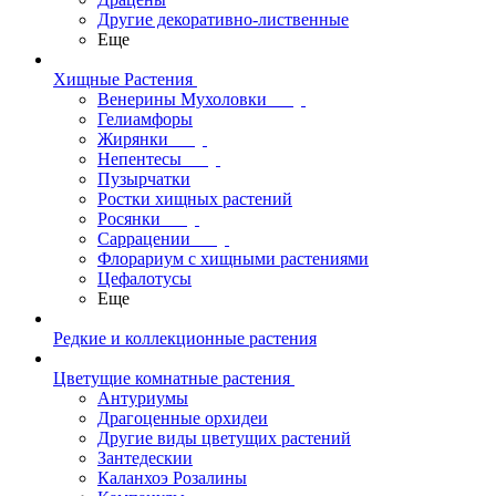
Другие декоративно-лиственные
Еще
Хищные Растения
Венерины Мухоловки
Гелиамфоры
Жирянки
Непентесы
Пузырчатки
Ростки хищных растений
Росянки
Саррацении
Флорариум с хищными растениями
Цефалотусы
Еще
Редкие и коллекционные растения
Цветущие комнатные растения
Антуриумы
Драгоценные орхидеи
Другие виды цветущих растений
Зантедескии
Каланхоэ Розалины