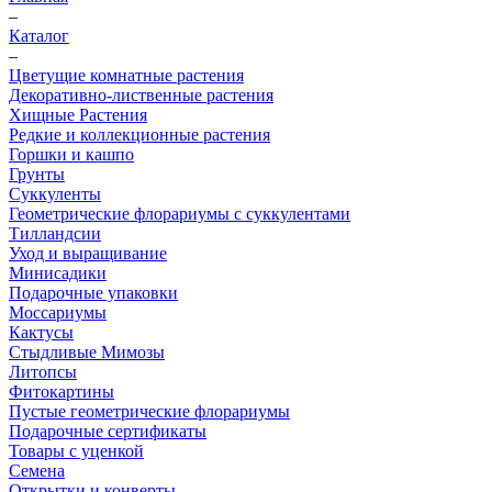
–
Каталог
–
Цветущие комнатные растения
Декоративно-лиственные растения
Хищные Растения
Редкие и коллекционные растения
Горшки и кашпо
Грунты
Суккуленты
Геометрические флорариумы с суккулентами
Тилландсии
Уход и выращивание
Минисадики
Подарочные упаковки
Моссариумы
Кактусы
Стыдливые Мимозы
Литопсы
Фитокартины
Пустые геометрические флорариумы
Подарочные сертификаты
Товары с уценкой
Семена
Открытки и конверты