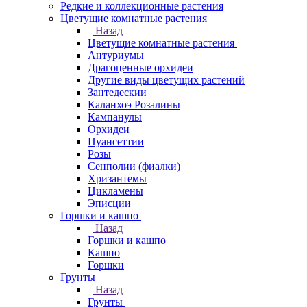
Редкие и коллекционные растения
Цветущие комнатные растения
Назад
Цветущие комнатные растения
Антуриумы
Драгоценные орхидеи
Другие виды цветущих растений
Зантедескии
Каланхоэ Розалины
Кампанулы
Орхидеи
Пуансеттии
Розы
Сенполии (фиалки)
Хризантемы
Цикламены
Эписции
Горшки и кашпо
Назад
Горшки и кашпо
Кашпо
Горшки
Грунты
Назад
Грунты