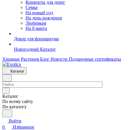
Конверты для денег
Семье
На новый год
На день рождения
Любимым
На 8 марта
Декор для флорариума
Новогодний Каталог
Хищные Растения
Блог
Новости
Подарочные сертификаты
Каталог
Каталог
По всему сайту
По каталогу
Войти
0
Избранное