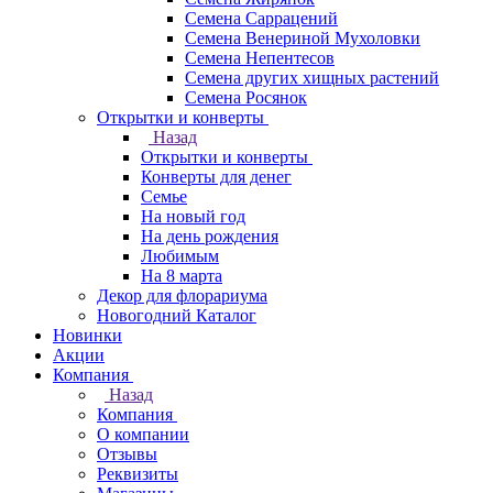
Семена Саррацений
Семена Венериной Мухоловки
Семена Непентесов
Семена других хищных растений
Семена Росянок
Открытки и конверты
Назад
Открытки и конверты
Конверты для денег
Семье
На новый год
На день рождения
Любимым
На 8 марта
Декор для флорариума
Новогодний Каталог
Новинки
Акции
Компания
Назад
Компания
О компании
Отзывы
Реквизиты