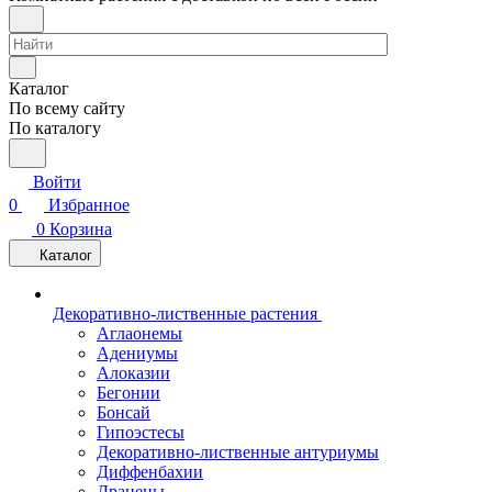
Каталог
По всему сайту
По каталогу
Войти
0
Избранное
0
Корзина
Каталог
Декоративно-лиственные растения
Аглаонемы
Адениумы
Алоказии
Бегонии
Бонсай
Гипоэстесы
Декоративно-лиственные антуриумы
Диффенбахии
Драцены