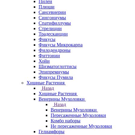
Пилеи
Плющи
Сансевиерии
Сингониумы
Спатифиллумы
Стрелиции
Традесканции
Фикусы
Фикусы Микрокарпа
Филодендроны
Фиттонии
Хойи
Шизматоглоттисы
Эпипремнумы
Фикусы Пумила
Хищные Растения
Назад
Хищные Растения
Венерины Мухоловки
Назад
Венерины Мухоловки
Пересаженные Мухоловки
Комбо наборы
Не пересаженные Мухоловки
Гелиамфоры