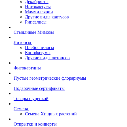
Декабристы
Нотокактусы
Маммиллярии
Другие виды кактусов
Рипсалисы
Стыдливые Мимозы
Литопсы
Плейоспилосы
Конофитумы
Другие виды литопсов
Фитокартины
Пустые геометрические флорариумы
Подарочные сертификаты
Товары с уценкой
Семена
Семена Хищных растений
Открытки и конверты