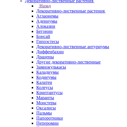
Декоративно-лиственные растения
Назад
Декоративно-лиственные растения
Аглаонемы
Адениумы
Алоказии
Бегонии
Бонсай
Гипоэстесы
Декоративно-лиственные антуриумы
Диффенбахии
Драцены
Другие декоративно-лиственные
Замиокулькасы
Каладиумы
Кодиеумы
Калатеи
Колеусы
Криптантусы
Маранты
Монстеры
Оксалисы
Пальмы
Папоротники
Пеперомии