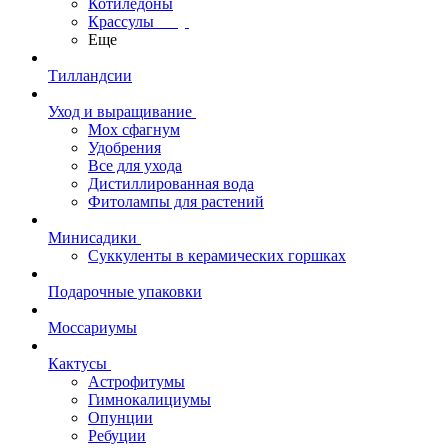
Котиледоны
Крассулы
Еще
Тилландсии
Уход и выращивание
Мох сфагнум
Удобрения
Все для ухода
Дистиллированная вода
Фитолампы для растений
Минисадики
Суккуленты в керамических горшках
Подарочные упаковки
Моссариумы
Кактусы
Астрофитумы
Гимнокалициумы
Опунции
Ребуции