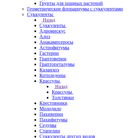
Грунты для хищных растений
Геометрические флорариумы с суккулентами
Суккуленты
Назад
Суккуленты
Адромискус
Алоэ
Анакампсеросы
Астрофитумы
Гастерии
Граптоверии
Граптопеталумы
Каланхоэ
Котиледоны
Крассулы
Назад
Крассулы
Толстянки
Крестовники
Молодило
Пахиверии
Пахифитумы
Седумы
Стапелии
Суккуленты других видов