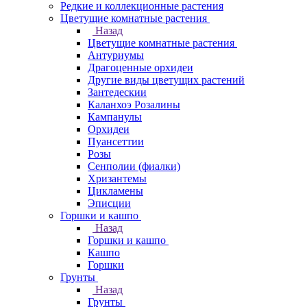
Редкие и коллекционные растения
Цветущие комнатные растения
Назад
Цветущие комнатные растения
Антуриумы
Драгоценные орхидеи
Другие виды цветущих растений
Зантедескии
Каланхоэ Розалины
Кампанулы
Орхидеи
Пуансеттии
Розы
Сенполии (фиалки)
Хризантемы
Цикламены
Эписции
Горшки и кашпо
Назад
Горшки и кашпо
Кашпо
Горшки
Грунты
Назад
Грунты