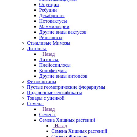
Опунции
Ребуции
Декабристы
Нотокактусы
Маммиллярии
Другие виды кактусов
Рипсалисы
Стыдливые Мимозы
Литопсы
Назад
Литопсы
Плейоспилосы
Конофитумы
Другие виды литопсов
Фитокартины
Пустые геометрические флорариумы
Подарочные сертификаты
Товары с уценкой
Семена
Назад
Семена
Семена Хищных растений
Назад
Семена Хищных растений
Семена Жирянок