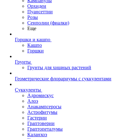
Кампанулы
Орхидеи
Пуансеттии
Розы
Сенполии (фиалки)
Еще
Горшки и кашпо
Кашпо
Горшки
Грунты
Грунты для хищных растений
Геометрические флорариумы с суккулентами
Суккуленты
Адромискус
Алоэ
Анакампсеросы
Астрофитумы
Гастерии
Граптоверии
Граптопеталумы
Каланхоэ