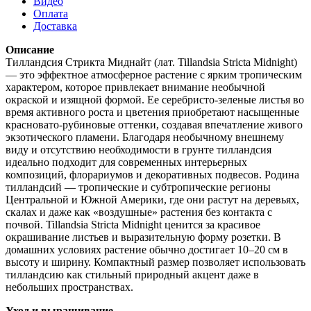
Видео
Оплата
Доставка
Описание
Тилландсия Стрикта Миднайт (лат. Tillandsia Stricta Midnight)
— это эффектное атмосферное растение с ярким тропическим
характером, которое привлекает внимание необычной
окраской и изящной формой. Ее серебристо-зеленые листья во
время активного роста и цветения приобретают насыщенные
красновато-рубиновые оттенки, создавая впечатление живого
экзотического пламени. Благодаря необычному внешнему
виду и отсутствию необходимости в грунте тилландсия
идеально подходит для современных интерьерных
композиций, флорариумов и декоративных подвесов. Родина
тилландсий — тропические и субтропические регионы
Центральной и Южной Америки, где они растут на деревьях,
скалах и даже как «воздушные» растения без контакта с
почвой. Tillandsia Stricta Midnight ценится за красивое
окрашивание листьев и выразительную форму розетки. В
домашних условиях растение обычно достигает 10–20 см в
высоту и ширину. Компактный размер позволяет использовать
тилландсию как стильный природный акцент даже в
небольших пространствах.
Уход и выращивание