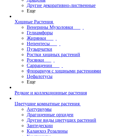
Другие декоративно-лиственные
Еще
Хищные Растения
Венерины Мухоловки
Гелиамфоры
Жирянки
Непентесы
Пузырчатки
Ростки хищных растений
Росянки
Саррацении
Флорариум с хищными растениями
Цефалотусы
Еще
Редкие и коллекционные растения
Цветущие комнатные растения
Антуриумы
Драгоценные орхидеи
Другие виды цветущих растений
Зантедескии
Каланхоэ Розалины