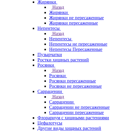
Жирянки
Назад
Жирянки
Жирянки не пересаженные
Жирянки пересаженные
Непентесы
Назад
Непентесы
Непентесы не пересаженные
Непентесы Пересаженные
Пузырчатки
Ростки хищных растений
Росянки
Назад
Росянки
Росянки пересаженные
Росянки не пересаженные
Саррацении
Назад
Саррацении
Саррацении не пересаженные
Саррацении пересаженные
Флорариум с хищными растениями
Цефалотусы
Другие виды хищных растений