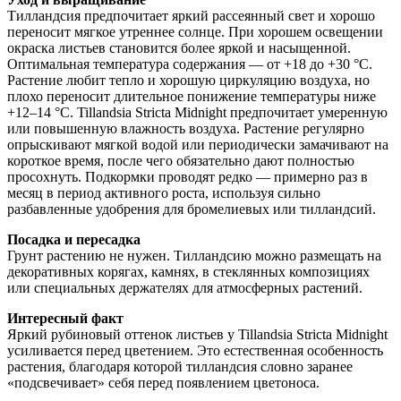
Тилландсия предпочитает яркий рассеянный свет и хорошо
переносит мягкое утреннее солнце. При хорошем освещении
окраска листьев становится более яркой и насыщенной.
Оптимальная температура содержания — от +18 до +30 °C.
Растение любит тепло и хорошую циркуляцию воздуха, но
плохо переносит длительное понижение температуры ниже
+12–14 °C. Tillandsia Stricta Midnight предпочитает умеренную
или повышенную влажность воздуха. Растение регулярно
опрыскивают мягкой водой или периодически замачивают на
короткое время, после чего обязательно дают полностью
просохнуть. Подкормки проводят редко — примерно раз в
месяц в период активного роста, используя сильно
разбавленные удобрения для бромелиевых или тилландсий.
Посадка и пересадка
Грунт растению не нужен. Тилландсию можно размещать на
декоративных корягах, камнях, в стеклянных композициях
или специальных держателях для атмосферных растений.
Интересный факт
Яркий рубиновый оттенок листьев у Tillandsia Stricta Midnight
усиливается перед цветением. Это естественная особенность
растения, благодаря которой тилландсия словно заранее
«подсвечивает» себя перед появлением цветоноса.