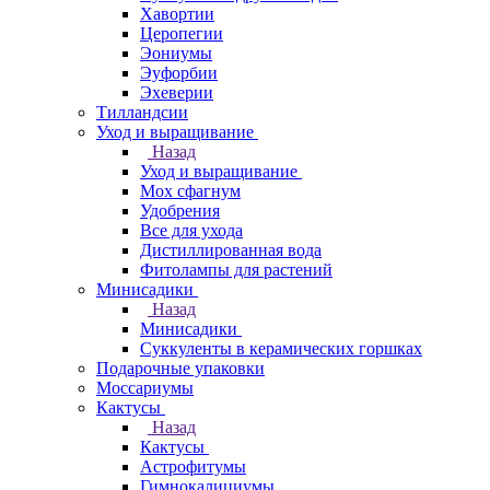
Хавортии
Церопегии
Эониумы
Эуфорбии
Эхеверии
Тилландсии
Уход и выращивание
Назад
Уход и выращивание
Мох сфагнум
Удобрения
Все для ухода
Дистиллированная вода
Фитолампы для растений
Минисадики
Назад
Минисадики
Суккуленты в керамических горшках
Подарочные упаковки
Моссариумы
Кактусы
Назад
Кактусы
Астрофитумы
Гимнокалициумы