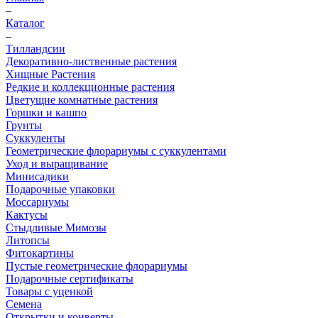
–
Каталог
–
Тилландсии
Декоративно-лиственные растения
Хищные Растения
Редкие и коллекционные растения
Цветущие комнатные растения
Горшки и кашпо
Грунты
Суккуленты
Геометрические флорариумы с суккулентами
Уход и выращивание
Минисадики
Подарочные упаковки
Моссариумы
Кактусы
Стыдливые Мимозы
Литопсы
Фитокартины
Пустые геометрические флорариумы
Подарочные сертификаты
Товары с уценкой
Семена
Открытки и конверты