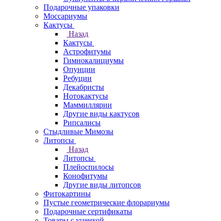
Подарочные упаковки
Моссариумы
Кактусы
Назад
Кактусы
Астрофитумы
Гимнокалициумы
Опунции
Ребуции
Декабристы
Нотокактусы
Маммиллярии
Другие виды кактусов
Рипсалисы
Стыдливые Мимозы
Литопсы
Назад
Литопсы
Плейоспилосы
Конофитумы
Другие виды литопсов
Фитокартины
Пустые геометрические флорариумы
Подарочные сертификаты
Товары с уценкой