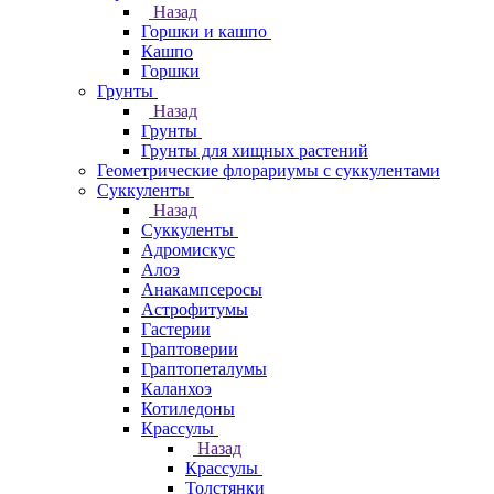
Назад
Горшки и кашпо
Кашпо
Горшки
Грунты
Назад
Грунты
Грунты для хищных растений
Геометрические флорариумы с суккулентами
Суккуленты
Назад
Суккуленты
Адромискус
Алоэ
Анакампсеросы
Астрофитумы
Гастерии
Граптоверии
Граптопеталумы
Каланхоэ
Котиледоны
Крассулы
Назад
Крассулы
Толстянки