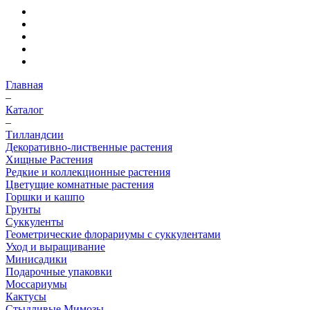
Главная
–
Каталог
–
Тилландсии
Декоративно-лиственные растения
Хищные Растения
Редкие и коллекционные растения
Цветущие комнатные растения
Горшки и кашпо
Грунты
Суккуленты
Геометрические флорариумы с суккулентами
Уход и выращивание
Минисадики
Подарочные упаковки
Моссариумы
Кактусы
Стыдливые Мимозы