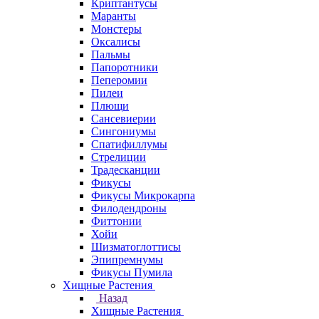
Криптантусы
Маранты
Монстеры
Оксалисы
Пальмы
Папоротники
Пеперомии
Пилеи
Плющи
Сансевиерии
Сингониумы
Спатифиллумы
Стрелиции
Традесканции
Фикусы
Фикусы Микрокарпа
Филодендроны
Фиттонии
Хойи
Шизматоглоттисы
Эпипремнумы
Фикусы Пумила
Хищные Растения
Назад
Хищные Растения