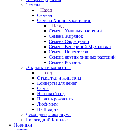
Семена
Назад
Семена
Семена Хищных растений
Назад
Семена Хищных растений
Семена Жирянок
Семена Саррацений
Семена Венериной Мухоловки
Семена Непентесов
Семена других хищных растений
Семена Росянок
Открытки и конверты
Назад
Открытки и конверты
Конверты для денег
Семье
На новый год
На день рождения
Любимым
На 8 марта
Декор для флорариума
Новогодний Каталог
Новинки