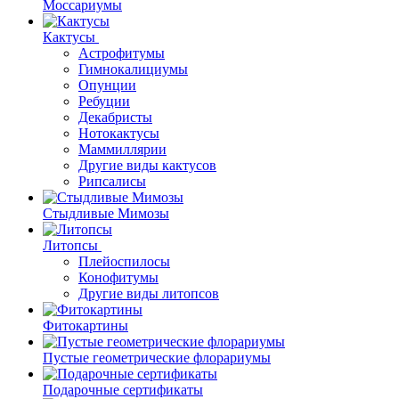
Моссариумы
Кактусы
Астрофитумы
Гимнокалициумы
Опунции
Ребуции
Декабристы
Нотокактусы
Маммиллярии
Другие виды кактусов
Рипсалисы
Стыдливые Мимозы
Литопсы
Плейоспилосы
Конофитумы
Другие виды литопсов
Фитокартины
Пустые геометрические флорариумы
Подарочные сертификаты