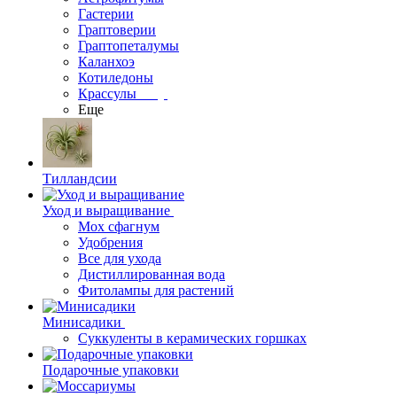
Гастерии
Граптоверии
Граптопеталумы
Каланхоэ
Котиледоны
Крассулы
Еще
Тилландсии
Уход и выращивание
Мох сфагнум
Удобрения
Все для ухода
Дистиллированная вода
Фитолампы для растений
Минисадики
Суккуленты в керамических горшках
Подарочные упаковки