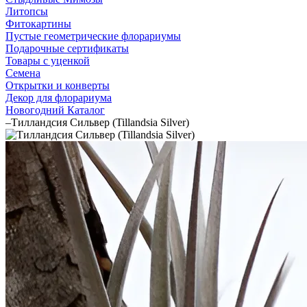
Литопсы
Фитокартины
Пустые геометрические флорариумы
Подарочные сертификаты
Товары с уценкой
Семена
Открытки и конверты
Декор для флорариума
Новогодний Каталог
–
Тилландсия Сильвер (Tillandsia Silver)