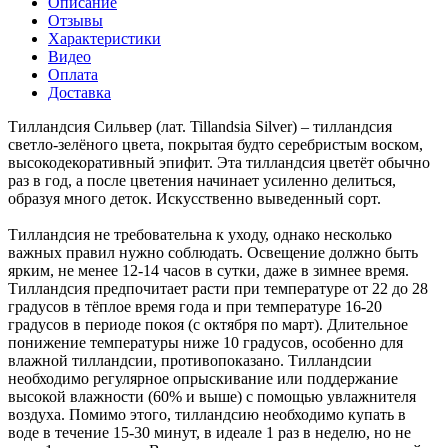
Описание
Отзывы
Характеристики
Видео
Оплата
Доставка
Тилландсия Сильвер (лат. Tillandsia Silver) – тилландсия
светло-зелёного цвета, покрытая будто серебристым воском,
высокодекоративный эпифит. Эта тилландсия цветёт обычно
раз в год, а после цветения начинает усиленно делиться,
образуя много деток. Искусственно выведенный сорт.
Тилландсия не требовательна к уходу, однако несколько
важных правил нужно соблюдать. Освещение должно быть
ярким, не менее 12-14 часов в сутки, даже в зимнее время.
Тилландсия предпочитает расти при температуре от 22 до 28
градусов в тёплое время года и при температуре 16-20
градусов в периоде покоя (с октября по март). Длительное
понижение температуры ниже 10 градусов, особенно для
влажной тилландсии, противопоказано. Тилландсии
необходимо регулярное опрыскивание или поддержание
высокой влажности (60% и выше) с помощью увлажнителя
воздуха. Помимо этого, тилландсию необходимо купать в
воде в течение 15-30 минут, в идеале 1 раз в неделю, но не