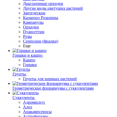
Драгоценные орхидеи
Другие виды цветущих растений
Зантедескии
Каланхоэ Розалины
Кампанулы
Орхидеи
Пуансеттии
Розы
Сенполии (фиалки)
Еще
Горшки и кашпо
Кашпо
Горшки
Грунты
Грунты для хищных растений
Геометрические флорариумы с суккулентами
Суккуленты
Адромискус
Алоэ
Анакампсеросы
Астрофитумы