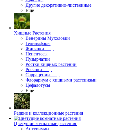
Другие декоративно-лиственные
Еще
Хищные Растения
Венерины Мухоловки
Гелиамфоры
Жирянки
Непентесы
Пузырчатки
Ростки хищных растений
Росянки
Саррацении
Флорариум с хищными растениями
Цефалотусы
Еще
Редкие и коллекционные растения
Цветущие комнатные растения
Антуриумы