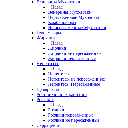
Венерины Мухоловки
Назад
Венерины Мухоловки
Пересаженные Мухоловки
Комбо наборы
Не пересаженные Мухоловки
Гелиамфоры
Жирянки
Назад
Жирянки
Жирянки не пересаженные
Жирянки пересаженные
Непентесы
Назад
Непентесы
Непентесы не пересаженные
Непентесы Пересаженные
Пузырчатки
Ростки хищных растений
Росянки
Назад
Росянки
Росянки пересаженные
Росянки не пересаженные
Саррацении