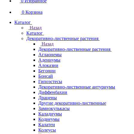
0
Избранное
0
Корзина
Каталог
Назад
Каталог
Декоративно-лиственные растения
Назад
Декоративно-лиственные растения
Аглаонемы
Адениумы
Алоказии
Бегонии
Бонсай
Гипоэстесы
Декоративно-лиственные антуриумы
Диффенбахии
Драцены
Другие декоративно-лиственные
Замиокулькасы
Каладиумы
Кодиеумы
Калатеи
Колеусы