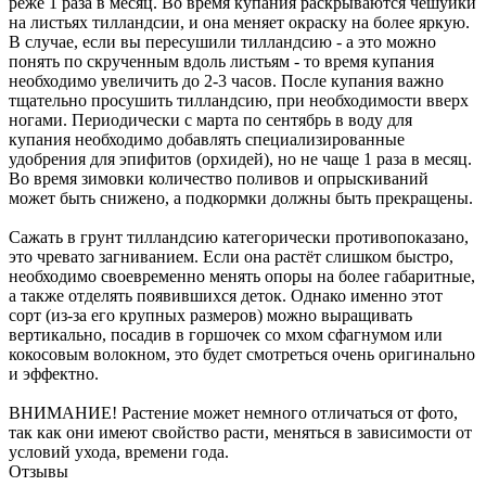
реже 1 раза в месяц. Во время купания раскрываются чешуйки
на листьях тилландсии, и она меняет окраску на более яркую.
В случае, если вы пересушили тилландсию - а это можно
понять по скрученным вдоль листьям - то время купания
необходимо увеличить до 2-3 часов. После купания важно
тщательно просушить тилландсию, при необходимости вверх
ногами. Периодически с марта по сентябрь в воду для
купания необходимо добавлять специализированные
удобрения для эпифитов (орхидей), но не чаще 1 раза в месяц.
Во время зимовки количество поливов и опрыскиваний
может быть снижено, а подкормки должны быть прекращены.
Сажать в грунт тилландсию категорически противопоказано,
это чревато загниванием. Если она растёт слишком быстро,
необходимо своевременно менять опоры на более габаритные,
а также отделять появившихся деток. Однако именно этот
сорт (из-за его крупных размеров) можно выращивать
вертикально, посадив в горшочек со мхом сфагнумом или
кокосовым волокном, это будет смотреться очень оригинально
и эффектно.
ВНИМАНИЕ! Растение может немного отличаться от фото,
так как они имеют свойство расти, меняться в зависимости от
условий ухода, времени года.
Отзывы