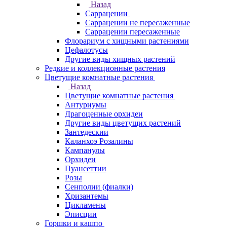
Назад
Саррацении
Саррацении не пересаженные
Саррацении пересаженные
Флорариум с хищными растениями
Цефалотусы
Другие виды хищных растений
Редкие и коллекционные растения
Цветущие комнатные растения
Назад
Цветущие комнатные растения
Антуриумы
Драгоценные орхидеи
Другие виды цветущих растений
Зантедескии
Каланхоэ Розалины
Кампанулы
Орхидеи
Пуансеттии
Розы
Сенполии (фиалки)
Хризантемы
Цикламены
Эписции
Горшки и кашпо