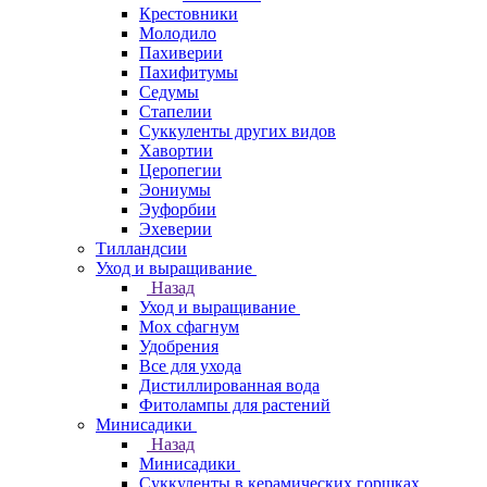
Крестовники
Молодило
Пахиверии
Пахифитумы
Седумы
Стапелии
Суккуленты других видов
Хавортии
Церопегии
Эониумы
Эуфорбии
Эхеверии
Тилландсии
Уход и выращивание
Назад
Уход и выращивание
Мох сфагнум
Удобрения
Все для ухода
Дистиллированная вода
Фитолампы для растений
Минисадики
Назад
Минисадики
Суккуленты в керамических горшках