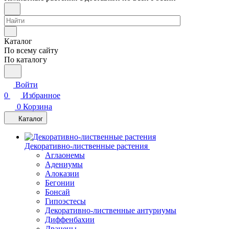
Каталог
По всему сайту
По каталогу
Войти
0
Избранное
0
Корзина
Каталог
Декоративно-лиственные растения
Аглаонемы
Адениумы
Алоказии
Бегонии
Бонсай
Гипоэстесы
Декоративно-лиственные антуриумы
Диффенбахии
Драцены