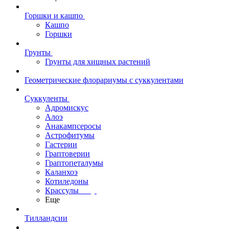
Горшки и кашпо
Кашпо
Горшки
Грунты
Грунты для хищных растений
Геометрические флорариумы с суккулентами
Суккуленты
Адромискус
Алоэ
Анакампсеросы
Астрофитумы
Гастерии
Граптоверии
Граптопеталумы
Каланхоэ
Котиледоны
Крассулы
Еще
Тилландсии