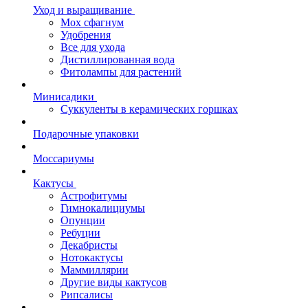
Уход и выращивание
Мох сфагнум
Удобрения
Все для ухода
Дистиллированная вода
Фитолампы для растений
Минисадики
Суккуленты в керамических горшках
Подарочные упаковки
Моссариумы
Кактусы
Астрофитумы
Гимнокалициумы
Опунции
Ребуции
Декабристы
Нотокактусы
Маммиллярии
Другие виды кактусов
Рипсалисы