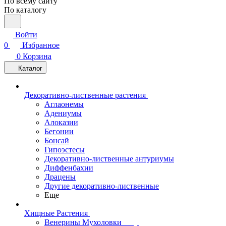
По всему сайту
По каталогу
Войти
0
Избранное
0
Корзина
Каталог
Декоративно-лиственные растения
Аглаонемы
Адениумы
Алоказии
Бегонии
Бонсай
Гипоэстесы
Декоративно-лиственные антуриумы
Диффенбахии
Драцены
Другие декоративно-лиственные
Еще
Хищные Растения
Венерины Мухоловки