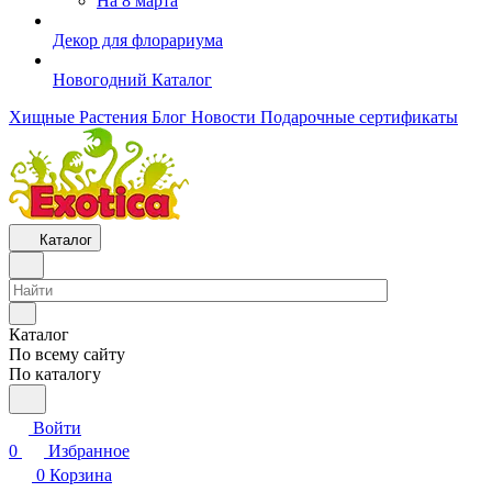
На 8 марта
Декор для флорариума
Новогодний Каталог
Хищные Растения
Блог
Новости
Подарочные сертификаты
Каталог
Каталог
По всему сайту
По каталогу
Войти
0
Избранное
0
Корзина