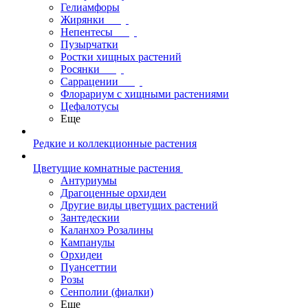
Гелиамфоры
Жирянки
Непентесы
Пузырчатки
Ростки хищных растений
Росянки
Саррацении
Флорариум с хищными растениями
Цефалотусы
Еще
Редкие и коллекционные растения
Цветущие комнатные растения
Антуриумы
Драгоценные орхидеи
Другие виды цветущих растений
Зантедескии
Каланхоэ Розалины
Кампанулы
Орхидеи
Пуансеттии
Розы
Сенполии (фиалки)
Еще