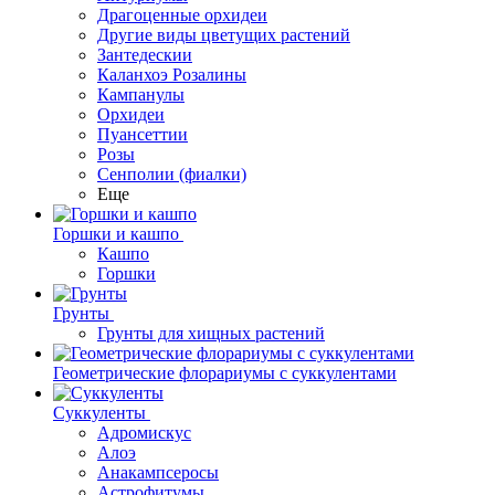
Драгоценные орхидеи
Другие виды цветущих растений
Зантедескии
Каланхоэ Розалины
Кампанулы
Орхидеи
Пуансеттии
Розы
Сенполии (фиалки)
Еще
Горшки и кашпо
Кашпо
Горшки
Грунты
Грунты для хищных растений
Геометрические флорариумы с суккулентами
Суккуленты
Адромискус
Алоэ
Анакампсеросы
Астрофитумы