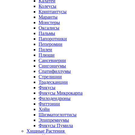
Калатеи
Колеусы
Криптантусы
Маранты
Монстеры
Оксалисы
Пальмы
Папоротники
Пеперомии
Пилеи
Плющи
Сансевиерии
Сингониумы
Спатифиллумы
Стрелиции
Традесканции
Фикусы
Фикусы Микрокарпа
Филодендроны
Фиттонии
Хойи
Шизматоглоттисы
Эпипремнумы
Фикусы Пумила
Хищные Растения