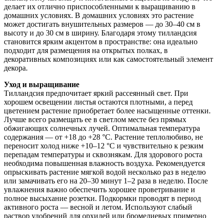
делает их отлично приспособленными к выращиванию в
домашних условиях. В домашних условиях это растение
может достигать внушительных размеров — до 30–40 см в
высоту и до 30 см в ширину. Благодаря этому тилландсия
становится ярким акцентом в пространстве: она идеально
подходит для размещения на открытых полках, в
декоративных композициях или как самостоятельный элемент
декора.
Уход и выращивание
Тилландсия предпочитает яркий рассеянный свет. При
хорошем освещении листья остаются плотными, а перед
цветением растение приобретает более насыщенные оттенки.
Лучше всего размещать ее в светлом месте без прямых
обжигающих солнечных лучей. Оптимальная температура
содержания — от +18 до +28 °C. Растение теплолюбиво, не
переносит холод ниже +10–12 °C и чувствительно к резким
перепадам температуры и сквознякам. Для здорового роста
необходима повышенная влажность воздуха. Рекомендуется
опрыскивать растение мягкой водой несколько раз в неделю
или замачивать его на 20–30 минут 1–2 раза в неделю. После
увлажнения важно обеспечить хорошее проветривание и
полное высыхание розетки. Подкормки проводят в период
активного роста — весной и летом. Используют слабый
раствор удобрений для орхидей или бромелиевых примерно