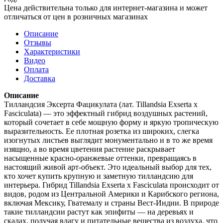
Цена действительна только для интернет-магазина и может
отличаться от цен в розничных магазинах
Описание
Отзывы
Характеристики
Видео
Оплата
Доставка
Описание
Тилландсия Эксерта Фацикулата (лат. Tillandsia Exserta x
Fasciculata) — это эффектный гибрид воздушных растений,
который сочетает в себе мощную форму и яркую тропическую
выразительность. Ее плотная розетка из широких, слегка
изогнутых листьев выглядит монументально и в то же время
изящно, а во время цветения растение раскрывает
насыщенные красно-оранжевые оттенки, превращаясь в
настоящий живой арт-объект. Это идеальный выбор для тех,
кто хочет купить крупную и заметную тилландсию для
интерьера. Гибрид Tillandsia Exserta x Fasciculata происходит от
видов, родом из Центральной Америки и Карибского региона,
включая Мексику, Гватемалу и страны Вест-Индии. В природе
такие тилландсии растут как эпифиты — на деревьях и
скалах, получая влагу и питательные вещества из воздуха, что