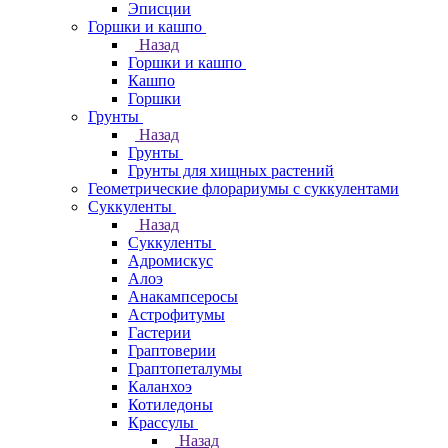
Эписции
Горшки и кашпо
Назад
Горшки и кашпо
Кашпо
Горшки
Грунты
Назад
Грунты
Грунты для хищных растений
Геометрические флорариумы с суккулентами
Суккуленты
Назад
Суккуленты
Адромискус
Алоэ
Анакампсеросы
Астрофитумы
Гастерии
Граптоверии
Граптопеталумы
Каланхоэ
Котиледоны
Крассулы
Назад