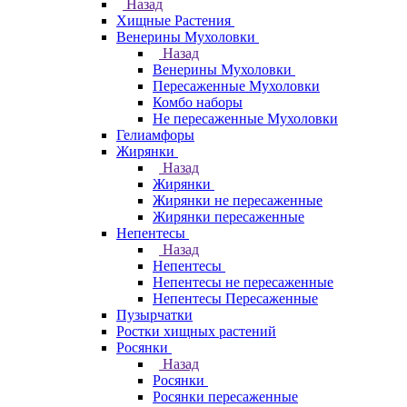
Назад
Хищные Растения
Венерины Мухоловки
Назад
Венерины Мухоловки
Пересаженные Мухоловки
Комбо наборы
Не пересаженные Мухоловки
Гелиамфоры
Жирянки
Назад
Жирянки
Жирянки не пересаженные
Жирянки пересаженные
Непентесы
Назад
Непентесы
Непентесы не пересаженные
Непентесы Пересаженные
Пузырчатки
Ростки хищных растений
Росянки
Назад
Росянки
Росянки пересаженные