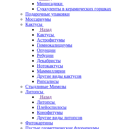
Минисадики
Суккуленты в керамических горшках
Подарочные упаковки
Моссариумы
Кактусы
Назад
Кактусы
Астрофитумы
Гимнокалициумы
Опунции
Ребуции
Декабристы
Нотокактусы
Маммиллярии
Другие виды кактусов
Рипсалисы
Стыдливые Мимозы
Литопсы
Назад
Литопсы
Плейоспилосы
Конофитумы
Другие виды литопсов
Фитокартины
Пустые геометрические флорариумы