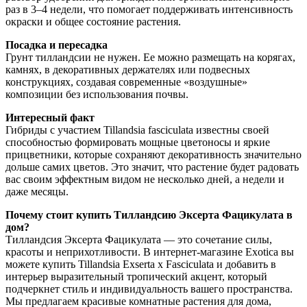
раз в 3–4 недели, что помогает поддерживать интенсивность
окраски и общее состояние растения.
Посадка и пересадка
Грунт тилландсии не нужен. Ее можно размещать на корягах,
камнях, в декоративных держателях или подвесных
конструкциях, создавая современные «воздушные»
композиции без использования почвы.
Интересный факт
Гибриды с участием Tillandsia fasciculata известны своей
способностью формировать мощные цветоносы и яркие
прицветники, которые сохраняют декоративность значительно
дольше самих цветов. Это значит, что растение будет радовать
вас своим эффектным видом не несколько дней, а недели и
даже месяцы.
Почему стоит купить Тилландсию Эксерта Фацикулата в
дом?
Тилландсия Эксерта Фацикулата — это сочетание силы,
красоты и неприхотливости. В интернет-магазине Exotica вы
можете купить Tillandsia Exserta x Fasciculata и добавить в
интерьер выразительный тропический акцент, который
подчеркнет стиль и индивидуальность вашего пространства.
Мы предлагаем красивые комнатные растения для дома,