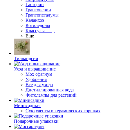
Гастерии
Граптоверии
Граптопеталумы
Каланхоэ
Котиледоны
Крассулы
Еще
Тилландсии
Уход и выращивание
Мох сфагнум
Удобрения
Все для ухода
Дистиллированная вода
Фитолампы для растений
Минисадики
Суккуленты в керамических горшках
Подарочные упаковки