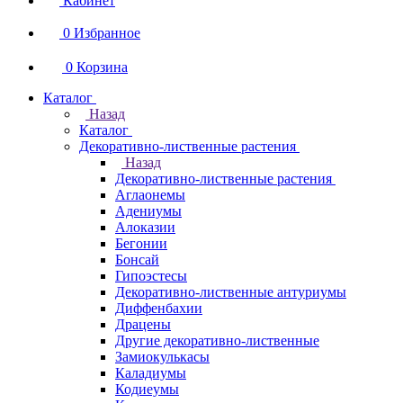
Кабинет
0
Избранное
0
Корзина
Каталог
Назад
Каталог
Декоративно-лиственные растения
Назад
Декоративно-лиственные растения
Аглаонемы
Адениумы
Алоказии
Бегонии
Бонсай
Гипоэстесы
Декоративно-лиственные антуриумы
Диффенбахии
Драцены
Другие декоративно-лиственные
Замиокулькасы
Каладиумы
Кодиеумы