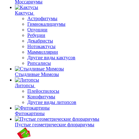
Моссариумы
Кактусы
Астрофитумы
Гимнокалициумы
Опунции
Ребуции
Декабристы
Нотокактусы
Маммиллярии
Другие виды кактусов
Рипсалисы
Стыдливые Мимозы
Литопсы
Плейоспилосы
Конофитумы
Другие виды литопсов
Фитокартины
Пустые геометрические флорариумы