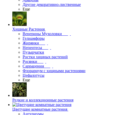
Другие декоративно-лиственные
Еще
Хищные Растения
Венерины Мухоловки
Гелиамфоры
Жирянки
Непентесы
Пузырчатки
Ростки хищных растений
Росянки
Саррацении
Флорариум с хищными растениями
Цефалотусы
Еще
Редкие и коллекционные растения
Цветущие комнатные растения
Антуриумы