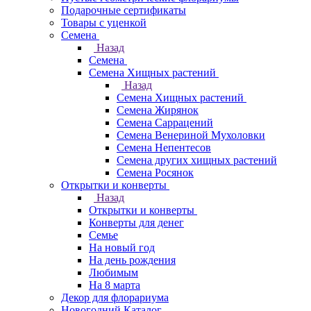
Подарочные сертификаты
Товары с уценкой
Семена
Назад
Семена
Семена Хищных растений
Назад
Семена Хищных растений
Семена Жирянок
Семена Саррацений
Семена Венериной Мухоловки
Семена Непентесов
Семена других хищных растений
Семена Росянок
Открытки и конверты
Назад
Открытки и конверты
Конверты для денег
Семье
На новый год
На день рождения
Любимым
На 8 марта
Декор для флорариума
Новогодний Каталог