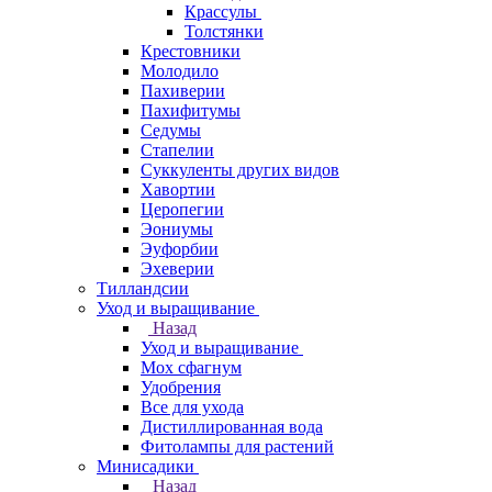
Крассулы
Толстянки
Крестовники
Молодило
Пахиверии
Пахифитумы
Седумы
Стапелии
Суккуленты других видов
Хавортии
Церопегии
Эониумы
Эуфорбии
Эхеверии
Тилландсии
Уход и выращивание
Назад
Уход и выращивание
Мох сфагнум
Удобрения
Все для ухода
Дистиллированная вода
Фитолампы для растений
Минисадики
Назад