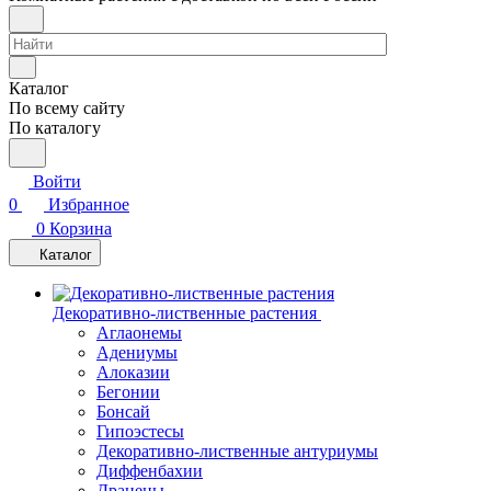
Каталог
По всему сайту
По каталогу
Войти
0
Избранное
0
Корзина
Каталог
Декоративно-лиственные растения
Аглаонемы
Адениумы
Алоказии
Бегонии
Бонсай
Гипоэстесы
Декоративно-лиственные антуриумы
Диффенбахии
Драцены