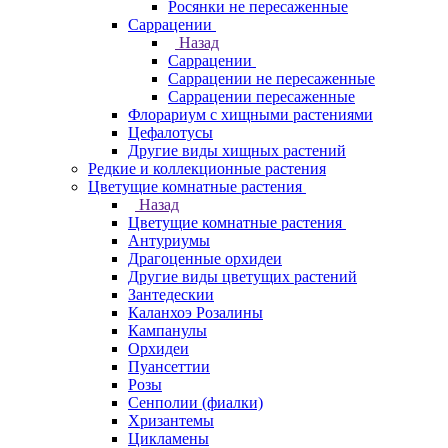
Росянки не пересаженные
Саррацении
Назад
Саррацении
Саррацении не пересаженные
Саррацении пересаженные
Флорариум с хищными растениями
Цефалотусы
Другие виды хищных растений
Редкие и коллекционные растения
Цветущие комнатные растения
Назад
Цветущие комнатные растения
Антуриумы
Драгоценные орхидеи
Другие виды цветущих растений
Зантедескии
Каланхоэ Розалины
Кампанулы
Орхидеи
Пуансеттии
Розы
Сенполии (фиалки)
Хризантемы
Цикламены