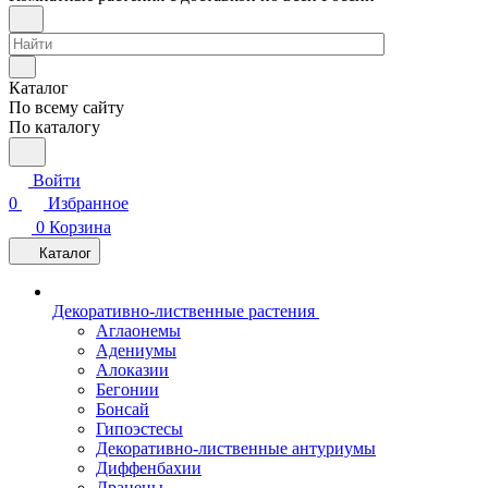
Каталог
По всему сайту
По каталогу
Войти
0
Избранное
0
Корзина
Каталог
Декоративно-лиственные растения
Аглаонемы
Адениумы
Алоказии
Бегонии
Бонсай
Гипоэстесы
Декоративно-лиственные антуриумы
Диффенбахии
Драцены