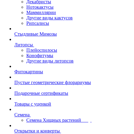
Декабристы
Нотокактусы
Маммиллярии
Другие виды кактусов
Рипсалисы
Стыдливые Мимозы
Литопсы
Плейоспилосы
Конофитумы
Другие виды литопсов
Фитокартины
Пустые геометрические флорариумы
Подарочные сертификаты
Товары с уценкой
Семена
Семена Хищных растений
Открытки и конверты