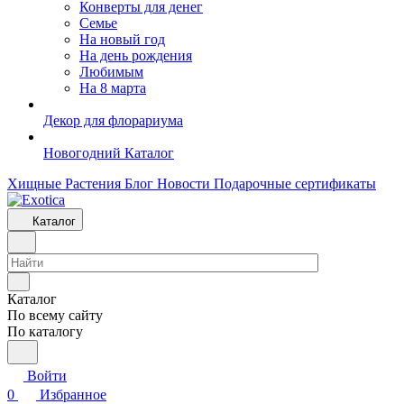
Конверты для денег
Семье
На новый год
На день рождения
Любимым
На 8 марта
Декор для флорариума
Новогодний Каталог
Хищные Растения
Блог
Новости
Подарочные сертификаты
Каталог
Каталог
По всему сайту
По каталогу
Войти
0
Избранное