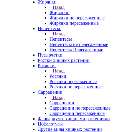
Жирянки
Назад
Жирянки
Жирянки не пересаженные
Жирянки пересаженные
Непентесы
Назад
Непентесы
Непентесы не пересаженные
Непентесы Пересаженные
Пузырчатки
Ростки хищных растений
Росянки
Назад
Росянки
Росянки пересаженные
Росянки не пересаженные
Саррацении
Назад
Саррацении
Саррацении не пересаженные
Саррацении пересаженные
Флорариум с хищными растениями
Цефалотусы
Другие виды хищных растений