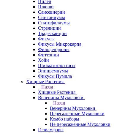
Пилеи
Плющи
Сансевиерии
Сингониумы
Спатифиллумы
Стрелиции
Традесканции
Фикусы
Фикусы Микрокарпа
Филодендроны
Фиттонии
Хойи
Шизматоглоттисы
Эпипремнумы
Фикусы Пумила
Хищные Растения
Назад
Хищные Растения
Венерины Мухоловки
Назад
Венерины Мухоловки
Пересаженные Мухоловки
Комбо наборы
Не пересаженные Мухоловки
Гелиамфоры