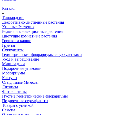
–
Каталог
–
Тилландсии
Декоративно-лиственные растения
Хищные Растения
Редкие и коллекционные растения
Цветущие комнатные растения
Горшки и кашпо
Грунты
Суккуленты
Геометрические флорариумы с суккулентами
Уход и выращивание
Минисадики
Подарочные упаковки
Моссариумы
Кактусы
Стыдливые Мимозы
Литопсы
Фитокартины
Пустые геометрические флорариумы
Подарочные сертификаты
Товары с уценкой
Семена
Открытки и конверты