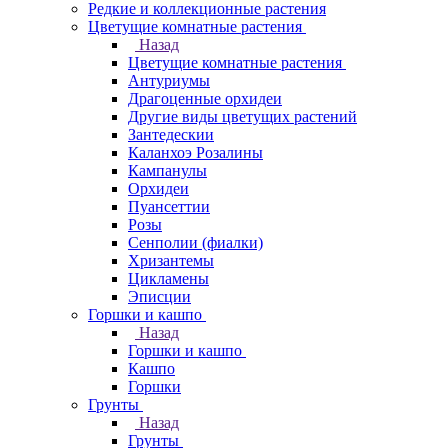
Редкие и коллекционные растения
Цветущие комнатные растения
Назад
Цветущие комнатные растения
Антуриумы
Драгоценные орхидеи
Другие виды цветущих растений
Зантедескии
Каланхоэ Розалины
Кампанулы
Орхидеи
Пуансеттии
Розы
Сенполии (фиалки)
Хризантемы
Цикламены
Эписции
Горшки и кашпо
Назад
Горшки и кашпо
Кашпо
Горшки
Грунты
Назад
Грунты