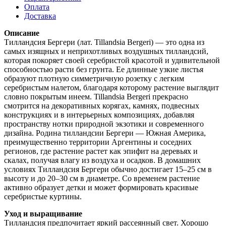
Оплата
Доставка
Описание
Тилландсия Бергери (лат. Tillandsia Bergeri) — это одна из
самых изящных и неприхотливых воздушных тилландсий,
которая покоряет своей серебристой красотой и удивительной
способностью расти без грунта. Ее длинные узкие листья
образуют плотную симметричную розетку с легким
серебристым налетом, благодаря которому растение выглядит
словно покрытым инеем. Tillandsia Bergeri прекрасно
смотрится на декоративных корягах, камнях, подвесных
конструкциях и в интерьерных композициях, добавляя
пространству нотки природной экзотики и современного
дизайна. Родина тилландсии Бергери — Южная Америка,
преимущественно территории Аргентины и соседних
регионов, где растение растет как эпифит на деревьях и
скалах, получая влагу из воздуха и осадков. В домашних
условиях Тилландсия Бергери обычно достигает 15–25 см в
высоту и до 20–30 см в диаметре. Со временем растение
активно образует детки и может формировать красивые
серебристые куртины.
Уход и выращивание
Тилландсия предпочитает яркий рассеянный свет. Хорошо