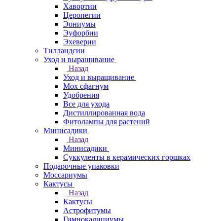
Хавортии
Церопегии
Эониумы
Эуфорбии
Эхеверии
Тилландсии
Уход и выращивание
Назад
Уход и выращивание
Мох сфагнум
Удобрения
Все для ухода
Дистиллированная вода
Фитолампы для растений
Минисадики
Назад
Минисадики
Суккуленты в керамических горшках
Подарочные упаковки
Моссариумы
Кактусы
Назад
Кактусы
Астрофитумы
Гимнокалициумы