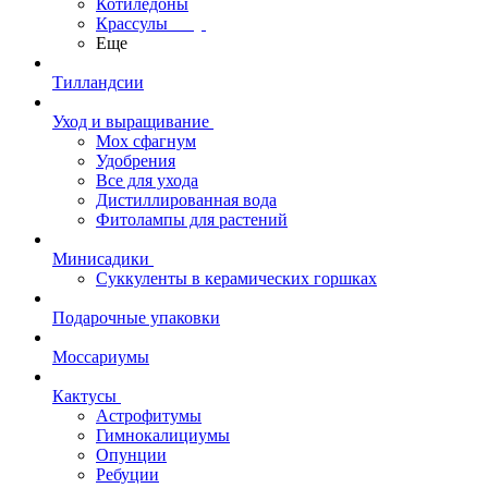
Котиледоны
Крассулы
Еще
Тилландсии
Уход и выращивание
Мох сфагнум
Удобрения
Все для ухода
Дистиллированная вода
Фитолампы для растений
Минисадики
Суккуленты в керамических горшках
Подарочные упаковки
Моссариумы
Кактусы
Астрофитумы
Гимнокалициумы
Опунции
Ребуции