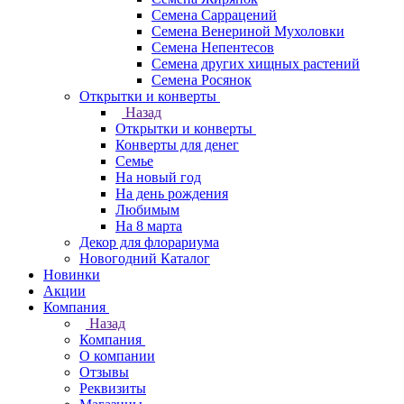
Семена Саррацений
Семена Венериной Мухоловки
Семена Непентесов
Семена других хищных растений
Семена Росянок
Открытки и конверты
Назад
Открытки и конверты
Конверты для денег
Семье
На новый год
На день рождения
Любимым
На 8 марта
Декор для флорариума
Новогодний Каталог
Новинки
Акции
Компания
Назад
Компания
О компании
Отзывы
Реквизиты