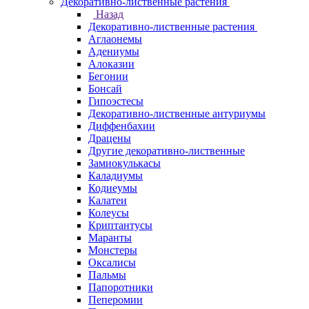
Декоративно-лиственные растения
Назад
Декоративно-лиственные растения
Аглаонемы
Адениумы
Алоказии
Бегонии
Бонсай
Гипоэстесы
Декоративно-лиственные антуриумы
Диффенбахии
Драцены
Другие декоративно-лиственные
Замиокулькасы
Каладиумы
Кодиеумы
Калатеи
Колеусы
Криптантусы
Маранты
Монстеры
Оксалисы
Пальмы
Папоротники
Пеперомии