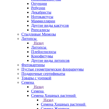
Опунции
Ребуции
Декабристы
Нотокактусы
Маммиллярии
Другие виды кактусов
Рипсалисы
Стыдливые Мимозы
Литопсы
Назад
Литопсы
Плейоспилосы
Конофитумы
Другие виды литопсов
Фитокартины
Пустые геометрические флорариумы
Подарочные сертификаты
Товары с уценкой
Семена
Назад
Семена
Семена Хищных растений
Назад
Семена Хищных растений
Семена Жирянок