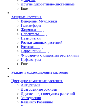
Другие декоративно-лиственные
Еще
Хищные Растения
Венерины Мухоловки
Гелиамфоры
Жирянки
Непентесы
Пузырчатки
Ростки хищных растений
Росянки
Саррацении
Флорариум с хищными растениями
Цефалотусы
Еще
Редкие и коллекционные растения
Цветущие комнатные растения
Антуриумы
Драгоценные орхидеи
Другие виды цветущих растений
Зантедескии
Каланхоэ Розалины