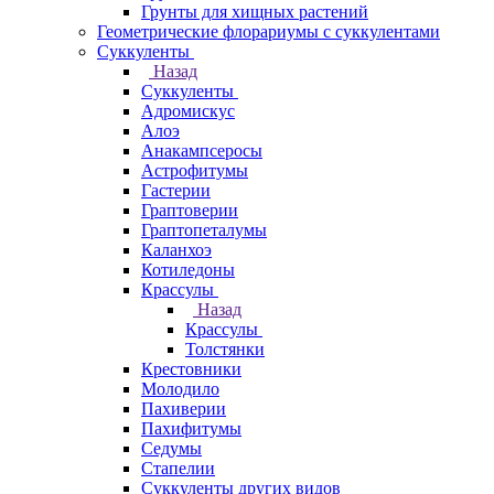
Грунты для хищных растений
Геометрические флорариумы с суккулентами
Суккуленты
Назад
Суккуленты
Адромискус
Алоэ
Анакампсеросы
Астрофитумы
Гастерии
Граптоверии
Граптопеталумы
Каланхоэ
Котиледоны
Крассулы
Назад
Крассулы
Толстянки
Крестовники
Молодило
Пахиверии
Пахифитумы
Седумы
Стапелии
Суккуленты других видов