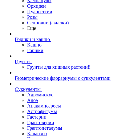
Кампанулы
Орхидеи
Пуансеттии
Розы
Сенполии (фиалки)
Еще
Горшки и кашпо
Кашпо
Горшки
Грунты
Грунты для хищных растений
Геометрические флорариумы с суккулентами
Суккуленты
Адромискус
Алоэ
Анакампсеросы
Астрофитумы
Гастерии
Граптоверии
Граптопеталумы
Каланхоэ