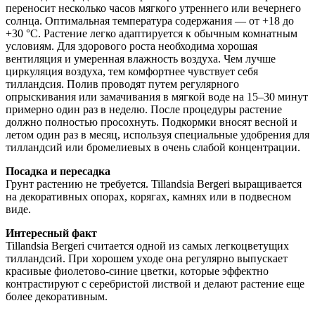
переносит несколько часов мягкого утреннего или вечернего
солнца. Оптимальная температура содержания — от +18 до
+30 °C. Растение легко адаптируется к обычным комнатным
условиям. Для здорового роста необходима хорошая
вентиляция и умеренная влажность воздуха. Чем лучше
циркуляция воздуха, тем комфортнее чувствует себя
тилландсия. Полив проводят путем регулярного
опрыскивания или замачивания в мягкой воде на 15–30 минут
примерно один раз в неделю. После процедуры растение
должно полностью просохнуть. Подкормки вносят весной и
летом один раз в месяц, используя специальные удобрения для
тилландсий или бромелиевых в очень слабой концентрации.
Посадка и пересадка
Грунт растению не требуется. Tillandsia Bergeri выращивается
на декоративных опорах, корягах, камнях или в подвесном
виде.
Интересный факт
Tillandsia Bergeri считается одной из самых легкоцветущих
тилландсий. При хорошем уходе она регулярно выпускает
красивые фиолетово-синие цветки, которые эффектно
контрастируют с серебристой листвой и делают растение еще
более декоративным.