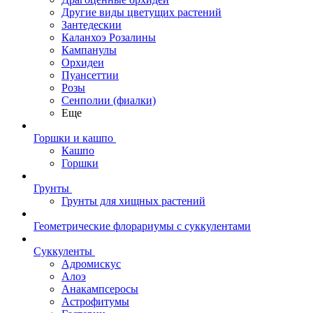
Другие виды цветущих растений
Зантедескии
Каланхоэ Розалины
Кампанулы
Орхидеи
Пуансеттии
Розы
Сенполии (фиалки)
Еще
Горшки и кашпо
Кашпо
Горшки
Грунты
Грунты для хищных растений
Геометрические флорариумы с суккулентами
Суккуленты
Адромискус
Алоэ
Анакампсеросы
Астрофитумы