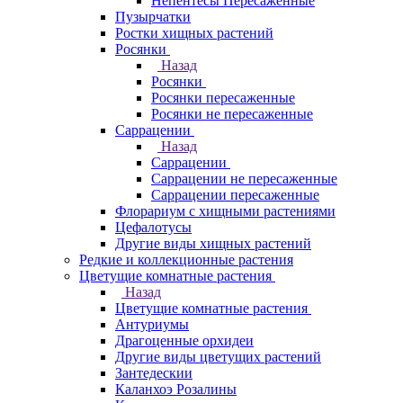
Непентесы Пересаженные
Пузырчатки
Ростки хищных растений
Росянки
Назад
Росянки
Росянки пересаженные
Росянки не пересаженные
Саррацении
Назад
Саррацении
Саррацении не пересаженные
Саррацении пересаженные
Флорариум с хищными растениями
Цефалотусы
Другие виды хищных растений
Редкие и коллекционные растения
Цветущие комнатные растения
Назад
Цветущие комнатные растения
Антуриумы
Драгоценные орхидеи
Другие виды цветущих растений
Зантедескии
Каланхоэ Розалины