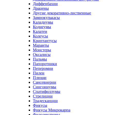
Диффенбахии
Драцены
Другие декоративно-лиственные
Замиокулькасы
Каладиумы
Кодиеумы
Калатеи
Колеусы
Криптантусы
Маранты
Монстеры
Оксалисы
Пальмы
Папоротники
Пеперомии
Пилеи
Плющи
Сансевиерии
Сингониумы
Спатифиллумы
Стрелиции
Традесканции
Фикусы
Фикусы Микрокарпа
Филодендроны