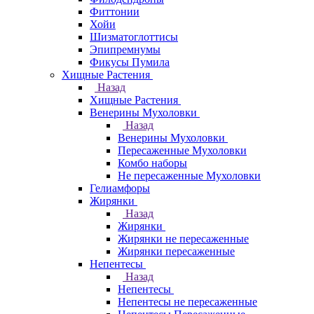
Фиттонии
Хойи
Шизматоглоттисы
Эпипремнумы
Фикусы Пумила
Хищные Растения
Назад
Хищные Растения
Венерины Мухоловки
Назад
Венерины Мухоловки
Пересаженные Мухоловки
Комбо наборы
Не пересаженные Мухоловки
Гелиамфоры
Жирянки
Назад
Жирянки
Жирянки не пересаженные
Жирянки пересаженные
Непентесы
Назад
Непентесы
Непентесы не пересаженные