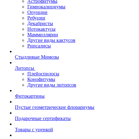
Астрофитумы
Гимнокалициумы
Опунции
Ребуции
Декабристы
Нотокактусы
Маммиллярии
Другие виды кактусов
Рипсалисы
Стыдливые Мимозы
Литопсы
Плейоспилосы
Конофитумы
Другие виды литопсов
Фитокартины
Пустые геометрические флорариумы
Подарочные сертификаты
Товары с уценкой