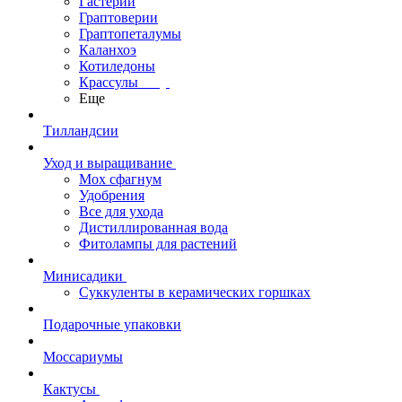
Гастерии
Граптоверии
Граптопеталумы
Каланхоэ
Котиледоны
Крассулы
Еще
Тилландсии
Уход и выращивание
Мох сфагнум
Удобрения
Все для ухода
Дистиллированная вода
Фитолампы для растений
Минисадики
Суккуленты в керамических горшках
Подарочные упаковки
Моссариумы
Кактусы