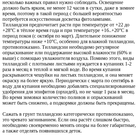
несколько важных правил нужно соблюдать. Освещение
должно быть ярким, не менее 12 часов в сутки, даже в зимнее
время, поэтому в такой период с большей вероятностью
потребуется искусственная досветка фитолампами.
Тилландсия предпочитает расти при температуре от +22 до
+28°С в тёплое время года и при температуре +16..+20°С в
период покоя (с октября по март). Длительное понижение
температуры ниже +10°С, особенно для влажной тилландсии,
противопоказано. Тилландсии необходимо регулярное
опрыскивание или поддержание высокой влажности (60% и
выше) с помощью увлажнителя воздуха. Помимо этого, виды
тилландсий с плотными листьями нуждается в купаниях 1-2
раза в месяц в теплой и мягкой воде. Во время купания
раскрываются чешуйки на листьях тилландсии, и она меняет
окраску на более яркую. Периодически с марта по сентябрь в
воду для купания необходимо добавлять специализированные
удобрения для эпифитов (орхидей), но не чаще 1 раза в месяц.
Во время зимовки количество поливов и опрыскиваний
может быть снижено, а подкормки должны быть прекращены.
Сажать в грунт тилландсию категорически противопоказано,
это чревато загниванием. Если она растёт слишком быстро,
необходимо своевременно менять опоры на более габаритные,
а также отделять появившихся деток.