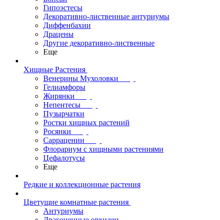
Гипоэстесы
Декоративно-лиственные антуриумы
Диффенбахии
Драцены
Другие декоративно-лиственные
Еще
Хищные Растения
Венерины Мухоловки
Гелиамфоры
Жирянки
Непентесы
Пузырчатки
Ростки хищных растений
Росянки
Саррацении
Флорариум с хищными растениями
Цефалотусы
Еще
Редкие и коллекционные растения
Цветущие комнатные растения
Антуриумы
Драгоценные орхидеи