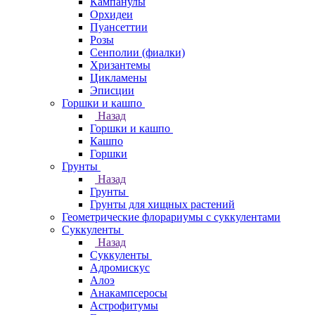
Кампанулы
Орхидеи
Пуансеттии
Розы
Сенполии (фиалки)
Хризантемы
Цикламены
Эписции
Горшки и кашпо
Назад
Горшки и кашпо
Кашпо
Горшки
Грунты
Назад
Грунты
Грунты для хищных растений
Геометрические флорариумы с суккулентами
Суккуленты
Назад
Суккуленты
Адромискус
Алоэ
Анакампсеросы
Астрофитумы