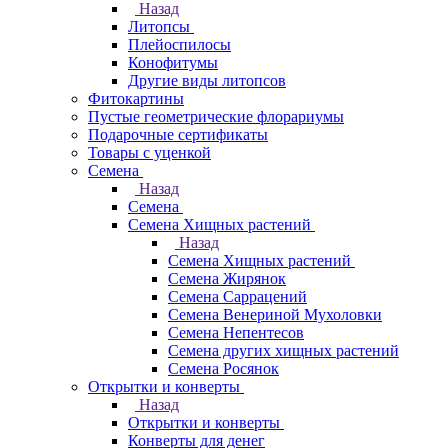
Назад
Литопсы
Плейоспилосы
Конофитумы
Другие виды литопсов
Фитокартины
Пустые геометрические флорариумы
Подарочные сертификаты
Товары с уценкой
Семена
Назад
Семена
Семена Хищных растений
Назад
Семена Хищных растений
Семена Жирянок
Семена Саррацений
Семена Венериной Мухоловки
Семена Непентесов
Семена других хищных растений
Семена Росянок
Открытки и конверты
Назад
Открытки и конверты
Конверты для денег