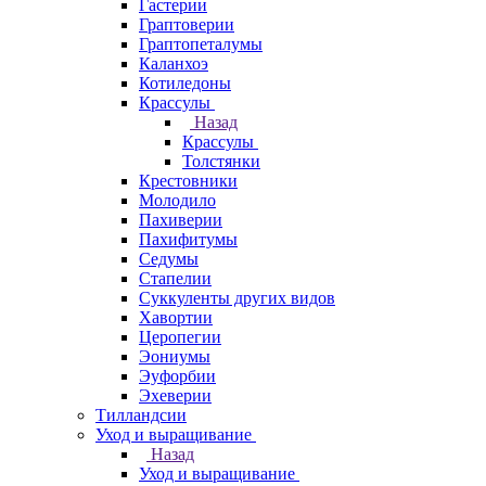
Гастерии
Граптоверии
Граптопеталумы
Каланхоэ
Котиледоны
Крассулы
Назад
Крассулы
Толстянки
Крестовники
Молодило
Пахиверии
Пахифитумы
Седумы
Стапелии
Суккуленты других видов
Хавортии
Церопегии
Эониумы
Эуфорбии
Эхеверии
Тилландсии
Уход и выращивание
Назад
Уход и выращивание