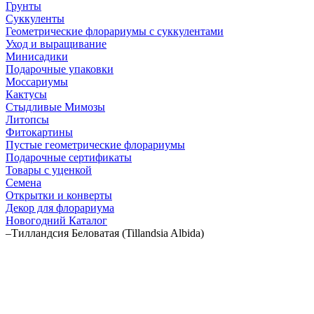
Грунты
Суккуленты
Геометрические флорариумы с суккулентами
Уход и выращивание
Минисадики
Подарочные упаковки
Моссариумы
Кактусы
Стыдливые Мимозы
Литопсы
Фитокартины
Пустые геометрические флорариумы
Подарочные сертификаты
Товары с уценкой
Семена
Открытки и конверты
Декор для флорариума
Новогодний Каталог
–
Тилландсия Беловатая (Tillandsia Albida)