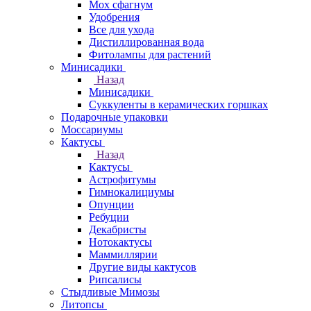
Мох сфагнум
Удобрения
Все для ухода
Дистиллированная вода
Фитолампы для растений
Минисадики
Назад
Минисадики
Суккуленты в керамических горшках
Подарочные упаковки
Моссариумы
Кактусы
Назад
Кактусы
Астрофитумы
Гимнокалициумы
Опунции
Ребуции
Декабристы
Нотокактусы
Маммиллярии
Другие виды кактусов
Рипсалисы
Стыдливые Мимозы
Литопсы