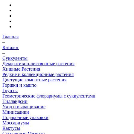
Главная
–
Каталог
–
Суккуленты
Декоративно-лиственные растения
Хищные Растения
Редкие и коллекционные растения
Цветущие комнатные растения
Горшки и кашпо
Грунты
Геометрические флорариумы с суккулентами
Тилландсии
Уход и выращивание
Минисадики
Подарочные упаковки
Моссариумы
Кактусы
Стыдливые Мимозы