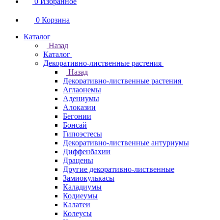
0
Избранное
0
Корзина
Каталог
Назад
Каталог
Декоративно-лиственные растения
Назад
Декоративно-лиственные растения
Аглаонемы
Адениумы
Алоказии
Бегонии
Бонсай
Гипоэстесы
Декоративно-лиственные антуриумы
Диффенбахии
Драцены
Другие декоративно-лиственные
Замиокулькасы
Каладиумы
Кодиеумы
Калатеи
Колеусы