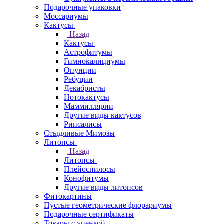
Подарочные упаковки
Моссариумы
Кактусы
Назад
Кактусы
Астрофитумы
Гимнокалициумы
Опунции
Ребуции
Декабристы
Нотокактусы
Маммиллярии
Другие виды кактусов
Рипсалисы
Стыдливые Мимозы
Литопсы
Назад
Литопсы
Плейоспилосы
Конофитумы
Другие виды литопсов
Фитокартины
Пустые геометрические флорариумы
Подарочные сертификаты
Товары с уценкой