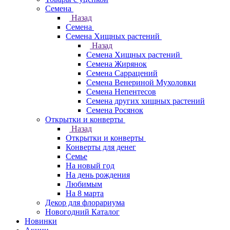
Семена
Назад
Семена
Семена Хищных растений
Назад
Семена Хищных растений
Семена Жирянок
Семена Саррацений
Семена Венериной Мухоловки
Семена Непентесов
Семена других хищных растений
Семена Росянок
Открытки и конверты
Назад
Открытки и конверты
Конверты для денег
Семье
На новый год
На день рождения
Любимым
На 8 марта
Декор для флорариума
Новогодний Каталог
Новинки