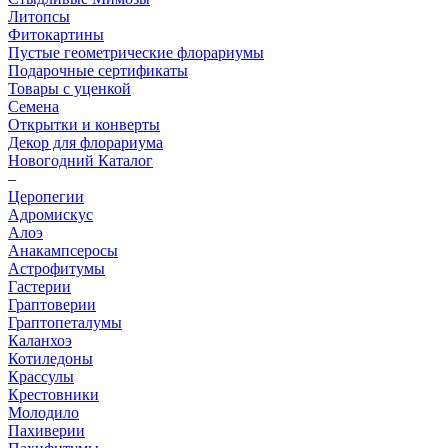
Литопсы
Фитокартины
Пустые геометрические флорариумы
Подарочные сертификаты
Товары с уценкой
Семена
Открытки и конверты
Декор для флорариума
Новогодний Каталог
–
Церопегии
Адромискус
Алоэ
Анакампсеросы
Астрофитумы
Гастерии
Граптоверии
Граптопеталумы
Каланхоэ
Котиледоны
Крассулы
Крестовники
Молодило
Пахиверии