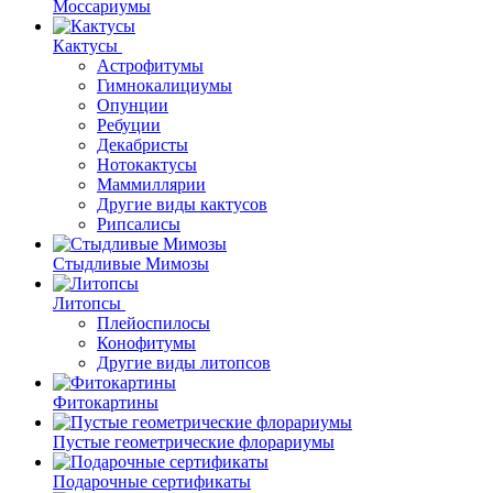
Моссариумы
Кактусы
Астрофитумы
Гимнокалициумы
Опунции
Ребуции
Декабристы
Нотокактусы
Маммиллярии
Другие виды кактусов
Рипсалисы
Стыдливые Мимозы
Литопсы
Плейоспилосы
Конофитумы
Другие виды литопсов
Фитокартины
Пустые геометрические флорариумы
Подарочные сертификаты