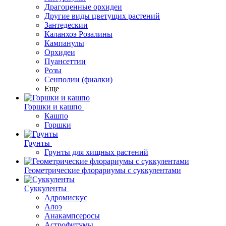
Драгоценные орхидеи
Другие виды цветущих растений
Зантедескии
Каланхоэ Розалины
Кампанулы
Орхидеи
Пуансеттии
Розы
Сенполии (фиалки)
Еще
Горшки и кашпо
Кашпо
Горшки
Грунты
Грунты для хищных растений
Геометрические флорариумы с суккулентами
Суккуленты
Адромискус
Алоэ
Анакампсеросы
Астрофитумы