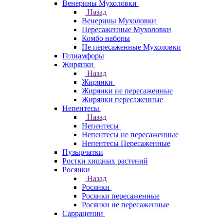
Венерины Мухоловки
Назад
Венерины Мухоловки
Пересаженные Мухоловки
Комбо наборы
Не пересаженные Мухоловки
Гелиамфоры
Жирянки
Назад
Жирянки
Жирянки не пересаженные
Жирянки пересаженные
Непентесы
Назад
Непентесы
Непентесы не пересаженные
Непентесы Пересаженные
Пузырчатки
Ростки хищных растений
Росянки
Назад
Росянки
Росянки пересаженные
Росянки не пересаженные
Саррацении