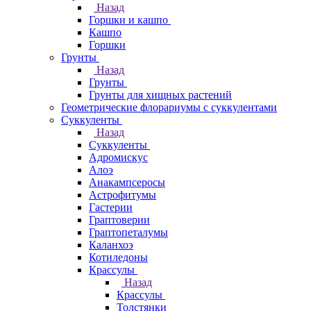
Назад
Горшки и кашпо
Кашпо
Горшки
Грунты
Назад
Грунты
Грунты для хищных растений
Геометрические флорариумы с суккулентами
Суккуленты
Назад
Суккуленты
Адромискус
Алоэ
Анакампсеросы
Астрофитумы
Гастерии
Граптоверии
Граптопеталумы
Каланхоэ
Котиледоны
Крассулы
Назад
Крассулы
Толстянки