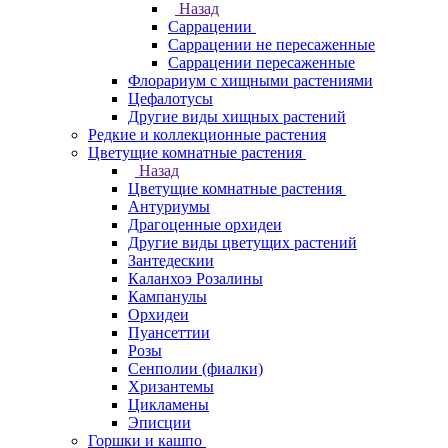
Назад
Саррацении
Саррацении не пересаженные
Саррацении пересаженные
Флорариум с хищными растениями
Цефалотусы
Другие виды хищных растений
Редкие и коллекционные растения
Цветущие комнатные растения
Назад
Цветущие комнатные растения
Антуриумы
Драгоценные орхидеи
Другие виды цветущих растений
Зантедескии
Каланхоэ Розалины
Кампанулы
Орхидеи
Пуансеттии
Розы
Сенполии (фиалки)
Хризантемы
Цикламены
Эписции
Горшки и кашпо