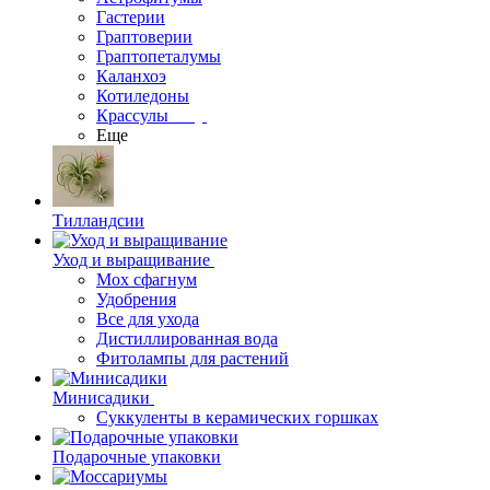
Гастерии
Граптоверии
Граптопеталумы
Каланхоэ
Котиледоны
Крассулы
Еще
Тилландсии
Уход и выращивание
Мох сфагнум
Удобрения
Все для ухода
Дистиллированная вода
Фитолампы для растений
Минисадики
Суккуленты в керамических горшках
Подарочные упаковки