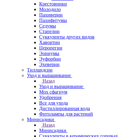
Крестовники
Молодило
Пахиверии
Пахифитумы
Седумы
Стапелии
Суккуленты других видов
Хавортии
Церопегии
Эониумы
Эуфорбии
Эхеверии
Тилландсии
Уход и выращивание
Назад
Уход и выращивание
Мох сфагнум
Удобрения
Все для ухода
Дистиллированная вода
Фитолампы для растений
Минисадики
Назад
Минисадики
Суккуленты в керамических горшках