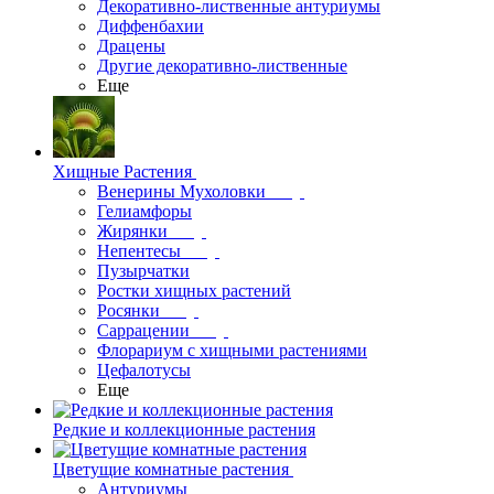
Декоративно-лиственные антуриумы
Диффенбахии
Драцены
Другие декоративно-лиственные
Еще
Хищные Растения
Венерины Мухоловки
Гелиамфоры
Жирянки
Непентесы
Пузырчатки
Ростки хищных растений
Росянки
Саррацении
Флорариум с хищными растениями
Цефалотусы
Еще
Редкие и коллекционные растения
Цветущие комнатные растения
Антуриумы