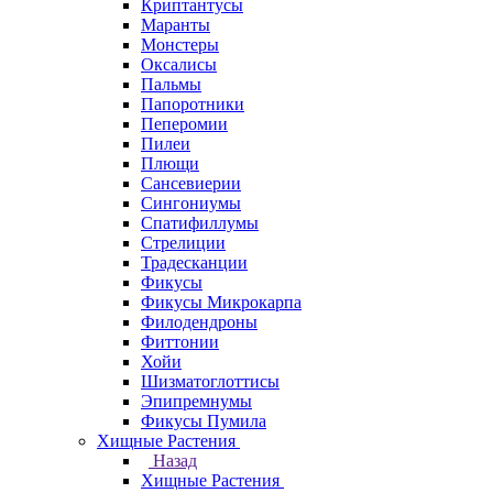
Криптантусы
Маранты
Монстеры
Оксалисы
Пальмы
Папоротники
Пеперомии
Пилеи
Плющи
Сансевиерии
Сингониумы
Спатифиллумы
Стрелиции
Традесканции
Фикусы
Фикусы Микрокарпа
Филодендроны
Фиттонии
Хойи
Шизматоглоттисы
Эпипремнумы
Фикусы Пумила
Хищные Растения
Назад
Хищные Растения