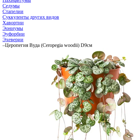
Пахифитумы
Седумы
Стапелии
Суккуленты других видов
Хавортии
Эониумы
Эуфорбии
Эхеверии
–
Церопегия Вуда (Ceropegia woodii) D9см