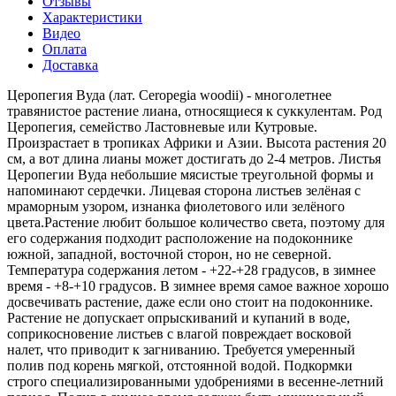
Отзывы
Характеристики
Видео
Оплата
Доставка
Церопегия Вуда (лат. Ceropegia woodii) - многолетнее
травянистое растение лиана, относящиеся к суккулентам. Род
Церопегия, семейство Ластовневые или Кутровые.
Произрастает в тропиках Африки и Азии. Высота растения 20
см, а вот длина лианы может достигать до 2-4 метров. Листья
Церопегии Вуда небольшие мясистые треугольной формы и
напоминают сердечки. Лицевая сторона листьев зелёная с
мраморным узором, изнанка фиолетового или зелёного
цвета.Растение любит большое количество света, поэтому для
его содержания подходит расположение на подоконнике
южной, западной, восточной сторон, но не северной.
Температура содержания летом - +22-+28 градусов, в зимнее
время - +8-+10 градусов. В зимнее время самое важное хорошо
досвечивать растение, даже если оно стоит на подоконнике.
Растение не допускает опрыскиваний и купаний в воде,
соприкосновение листьев с влагой повреждает восковой
налет, что приводит к загниванию. Требуется умеренный
полив под корень мягкой, отстоянной водой. Подкормки
строго специализированными удобрениями в весенне-летний