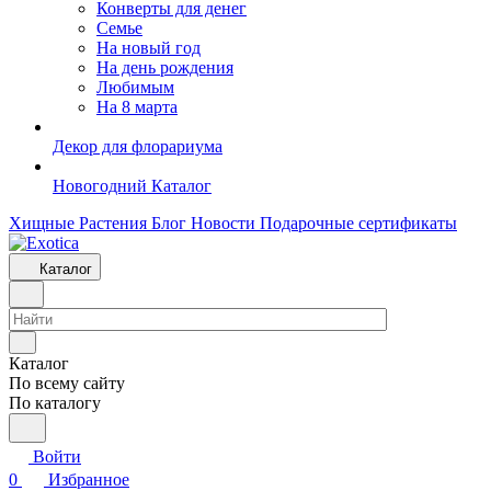
Конверты для денег
Семье
На новый год
На день рождения
Любимым
На 8 марта
Декор для флорариума
Новогодний Каталог
Хищные Растения
Блог
Новости
Подарочные сертификаты
Каталог
Каталог
По всему сайту
По каталогу
Войти
0
Избранное