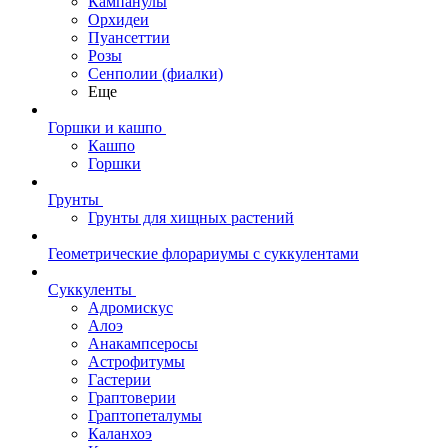
Кампанулы
Орхидеи
Пуансеттии
Розы
Сенполии (фиалки)
Еще
Горшки и кашпо
Кашпо
Горшки
Грунты
Грунты для хищных растений
Геометрические флорариумы с суккулентами
Суккуленты
Адромискус
Алоэ
Анакампсеросы
Астрофитумы
Гастерии
Граптоверии
Граптопеталумы
Каланхоэ