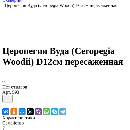
Эхеверии
–
Церопегия Вуда (Ceropegia Woodii) D12см пересаженная
Церопегия Вуда (Ceropegia
Woodii) D12см пересаженная
0
Нет отзывов
Арт.
593
Характеристики
Семейство
?