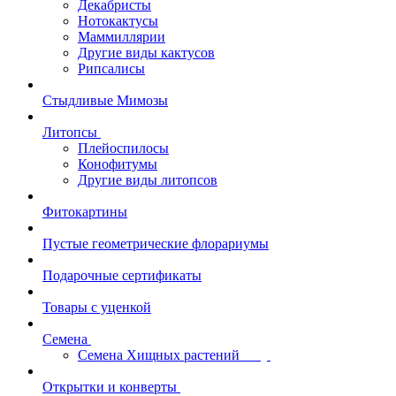
Декабристы
Нотокактусы
Маммиллярии
Другие виды кактусов
Рипсалисы
Стыдливые Мимозы
Литопсы
Плейоспилосы
Конофитумы
Другие виды литопсов
Фитокартины
Пустые геометрические флорариумы
Подарочные сертификаты
Товары с уценкой
Семена
Семена Хищных растений
Открытки и конверты