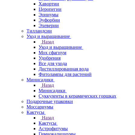
Хавортии
Церопегии
Эониумы
Эуфорбии
Эхеверии
Тилландсии
Уход и выращивание
Назад
Уход и выращивание
Мох сфагнум
Удобрения
Все для ухода
Дистиллированная вода
Фитолампы для растений
Минисадики
Назад
Минисадики
Суккуленты в керамических горшках
Подарочные упаковки
Моссариумы
Кактусы
Назад
Кактусы
Астрофитумы
Гимнокалициумы