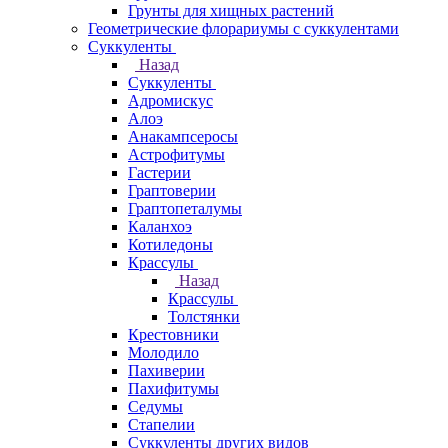
Грунты для хищных растений
Геометрические флорариумы с суккулентами
Суккуленты
Назад
Суккуленты
Адромискус
Алоэ
Анакампсеросы
Астрофитумы
Гастерии
Граптоверии
Граптопеталумы
Каланхоэ
Котиледоны
Крассулы
Назад
Крассулы
Толстянки
Крестовники
Молодило
Пахиверии
Пахифитумы
Седумы
Стапелии
Суккуленты других видов