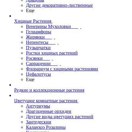
Другие декоративно-лиственные
Еще
Хищные Растения
Венерины Мухоловки
Гелиамфоры
Жирянки
Непентесы
Пузырчатки
Ростки хищных растений
Росянки
Саррацении
Флорариум с хищными растениями
Цефалотусы
Еще
Редкие и коллекционные растения
Цветущие комнатные растения
Антуриумы
Драгоценные орхидеи
Другие виды цветущих растений
Зантедескии
Каланхоэ Розалины