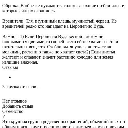
Обрезка: В обрезке нуждаются только засохшие стебли или те
которые сильно оголились.
Вредители: Тля, паутинный клещь, мучнистый червец. Из
вредителей редко кто нападает на Церопегию Вуда.
Важно: 1) Если Церопегия Вуда весной - летом не
покрывается цветами,то скорей всего ей не хватает света и
питательных веществ. Стебли вытянулись, листья стали
мелкими, растению также не хватает света2) Если листья
желтеют и опадают, значит растению холодно или земля
излишне влажная.
Отзывы
Загрузка отзывов...
Нет отзывов
Добавить отзыв
Семейство
?
Это крупная группа родственных растений, объединённых по
общим признакам: строению цветов, листьев, семян и другим