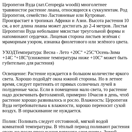
Церопегия Вуда (лат.Ceropegia woodii) многолетнее
травянистое растение лиана, относящиеся к суккулентам. Род
Церопегия, семейство Ластовневые или Кутровые.
Произрастает в тропиках Африки и Азии. Высота растения 10
см, а вот длина лианы может достигать до 2-4 метров. Листья
Церопегии Вуда небольшие мясистые треугольной формы и
напоминают сердечки. Лицевая сторона листьев зелёная с
мраморным узором, изнанка фиолетового или зелёного цвета.
УХОДТемпература: Весна - Лето +20C° +25С°Осень-Зима
+14C °+18C°(снижение температуры ниже +10С° может быть
губительно для растения)
Освещение: Растение нуждается в большом количестве яркого
света. Хорошо подойдёт окна южной стороны. Но в летнее
время, следует притенять от прямых солнечных лучей в
полуденные часы. Если в помещении мало света, то растение
надо досвечивать фитолампой, примерно 10часов в день, чтоб
растение хорошо развивалось и росло. Влажность: Церопегия
Вуда нетребовательна к влажности, хорошо переносит сухой
воздух. В опрыскивание не нуждается.
Полив: Поливать следует отстоянной, мягкой водой
комнатной температуры. В тёплый период поливают растения
сразу же после просыхания верхнего слоя почвы. Зимой