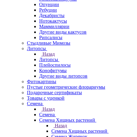
Опунции
Ребуции
Декабристы
Нотокактусы
Маммиллярии
Другие виды кактусов
Рипсалисы
Стыдливые Мимозы
Литопсы
Назад
Литопсы
Плейоспилосы
Конофитумы
Другие виды литопсов
Фитокартины
Пустые геометрические флорариумы
Подарочные сертификаты
Товары с уценкой
Семена
Назад
Семена
Семена Хищных растений
Назад
Семена Хищных растений
Семена Жирянок