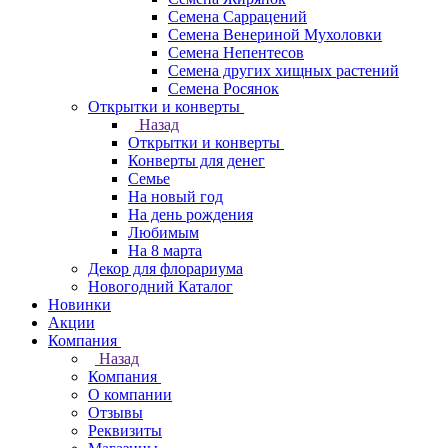
Семена Саррацений
Семена Венериной Мухоловки
Семена Непентесов
Семена других хищных растений
Семена Росянок
Открытки и конверты
Назад
Открытки и конверты
Конверты для денег
Семье
На новый год
На день рождения
Любимым
На 8 марта
Декор для флорариума
Новогодний Каталог
Новинки
Акции
Компания
Назад
Компания
О компании
Отзывы
Реквизиты