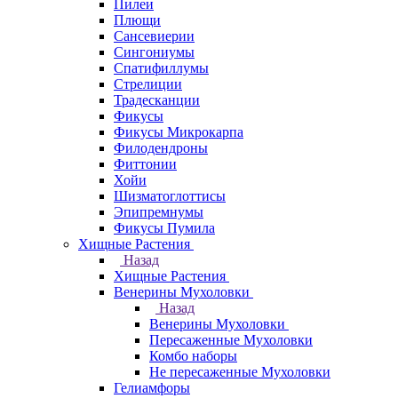
Пилеи
Плющи
Сансевиерии
Сингониумы
Спатифиллумы
Стрелиции
Традесканции
Фикусы
Фикусы Микрокарпа
Филодендроны
Фиттонии
Хойи
Шизматоглоттисы
Эпипремнумы
Фикусы Пумила
Хищные Растения
Назад
Хищные Растения
Венерины Мухоловки
Назад
Венерины Мухоловки
Пересаженные Мухоловки
Комбо наборы
Не пересаженные Мухоловки
Гелиамфоры