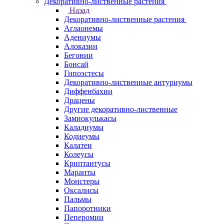
Декоративно-лиственные растения
Назад
Декоративно-лиственные растения
Аглаонемы
Адениумы
Алоказии
Бегонии
Бонсай
Гипоэстесы
Декоративно-лиственные антуриумы
Диффенбахии
Драцены
Другие декоративно-лиственные
Замиокулькасы
Каладиумы
Кодиеумы
Калатеи
Колеусы
Криптантусы
Маранты
Монстеры
Оксалисы
Пальмы
Папоротники
Пеперомии