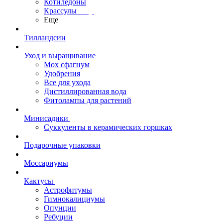
Котиледоны
Крассулы
Еще
Тилландсии
Уход и выращивание
Мох сфагнум
Удобрения
Все для ухода
Дистиллированная вода
Фитолампы для растений
Минисадики
Суккуленты в керамических горшках
Подарочные упаковки
Моссариумы
Кактусы
Астрофитумы
Гимнокалициумы
Опунции
Ребуции