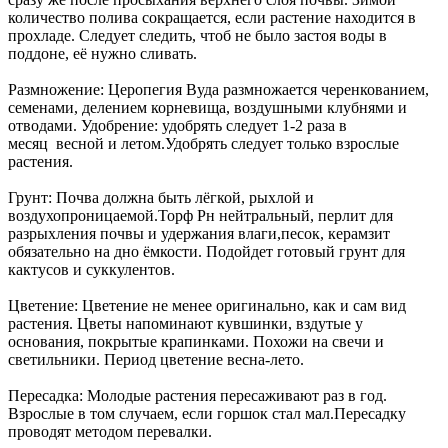
количество полива сокращается, если растение находится в
прохладе. Следует следить, чтоб не было застоя воды в
поддоне, её нужно сливать.
Размножение: Церопегия Вуда размножается черенкованием,
семенами, делением корневища, воздушными клубнями и
отводами. Удобрение: удобрять следует 1-2 раза в
месяц весной и летом.Удобрять следует только взрослые
растения.
Грунт: Почва должна быть лёгкой, рыхлой и
воздухопроницаемой.Торф Рн нейтральный, перлит для
разрыхления почвы и удержания влаги,песок, керамзит
обязательно на дно ёмкости. Подойдет готовый грунт для
кактусов и суккулентов.
Цветение: Цветение не менее оригинально, как и сам вид
растения. Цветы напоминают кувшинки, вздутые у
основания, покрытые крапинками. Похожи на свечи и
светильники. Период цветение весна-лето.
Пересадка: Молодые растения пересаживают раз в год.
Взрослые в том случаем, если горшок стал мал.Пересадку
проводят методом перевалки.