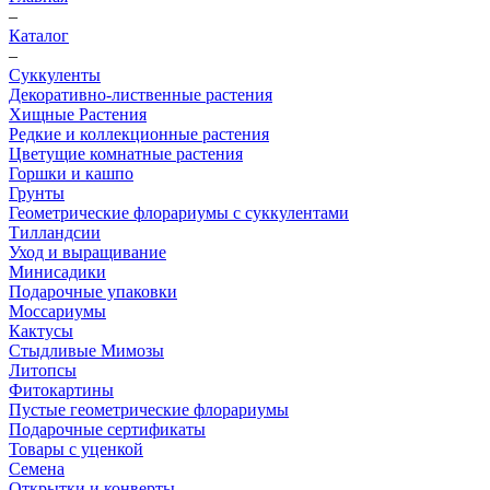
–
Каталог
–
Суккуленты
Декоративно-лиственные растения
Хищные Растения
Редкие и коллекционные растения
Цветущие комнатные растения
Горшки и кашпо
Грунты
Геометрические флорариумы с суккулентами
Тилландсии
Уход и выращивание
Минисадики
Подарочные упаковки
Моссариумы
Кактусы
Стыдливые Мимозы
Литопсы
Фитокартины
Пустые геометрические флорариумы
Подарочные сертификаты
Товары с уценкой
Семена
Открытки и конверты