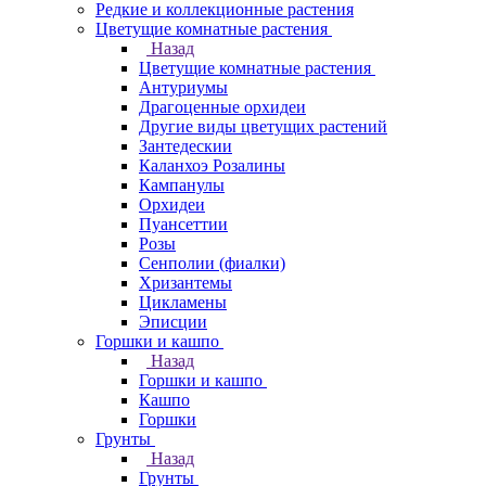
Редкие и коллекционные растения
Цветущие комнатные растения
Назад
Цветущие комнатные растения
Антуриумы
Драгоценные орхидеи
Другие виды цветущих растений
Зантедескии
Каланхоэ Розалины
Кампанулы
Орхидеи
Пуансеттии
Розы
Сенполии (фиалки)
Хризантемы
Цикламены
Эписции
Горшки и кашпо
Назад
Горшки и кашпо
Кашпо
Горшки
Грунты
Назад
Грунты