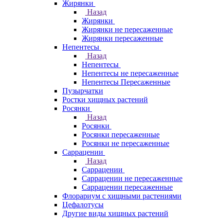
Жирянки
Назад
Жирянки
Жирянки не пересаженные
Жирянки пересаженные
Непентесы
Назад
Непентесы
Непентесы не пересаженные
Непентесы Пересаженные
Пузырчатки
Ростки хищных растений
Росянки
Назад
Росянки
Росянки пересаженные
Росянки не пересаженные
Саррацении
Назад
Саррацении
Саррацении не пересаженные
Саррацении пересаженные
Флорариум с хищными растениями
Цефалотусы
Другие виды хищных растений