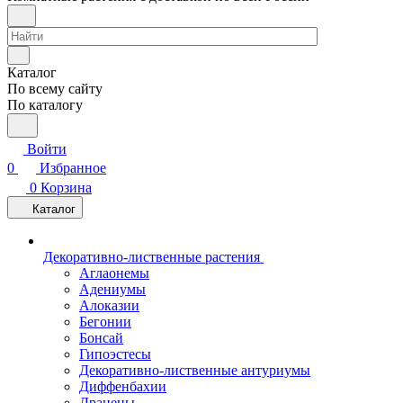
Каталог
По всему сайту
По каталогу
Войти
0
Избранное
0
Корзина
Каталог
Декоративно-лиственные растения
Аглаонемы
Адениумы
Алоказии
Бегонии
Бонсай
Гипоэстесы
Декоративно-лиственные антуриумы
Диффенбахии
Драцены