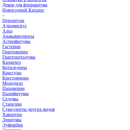
Декор для флорариума
Новогодний Каталог
–
Церопегии
Адромискус
Алоэ
Анакампсеросы
Астрофитумы
Гастерии
Граптоверии
Граптопеталумы
Каланхоэ
Котиледоны
Крассулы
Крестовники
Молодило
Пахиверии
Пахифитумы
Седумы
Стапелии
Суккуленты других видов
Хавортии
Эониумы
Эуфорбии