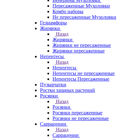
Венерины Мухоловки
Пересаженные Мухоловки
Комбо наборы
Не пересаженные Мухоловки
Гелиамфоры
Жирянки
Назад
Жирянки
Жирянки не пересаженные
Жирянки пересаженные
Непентесы
Назад
Непентесы
Непентесы не пересаженные
Непентесы Пересаженные
Пузырчатки
Ростки хищных растений
Росянки
Назад
Росянки
Росянки пересаженные
Росянки не пересаженные
Саррацении
Назад
Саррацении