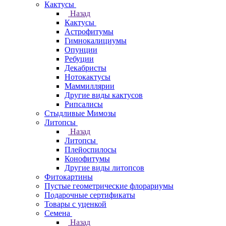
Кактусы
Назад
Кактусы
Астрофитумы
Гимнокалициумы
Опунции
Ребуции
Декабристы
Нотокактусы
Маммиллярии
Другие виды кактусов
Рипсалисы
Стыдливые Мимозы
Литопсы
Назад
Литопсы
Плейоспилосы
Конофитумы
Другие виды литопсов
Фитокартины
Пустые геометрические флорариумы
Подарочные сертификаты
Товары с уценкой
Семена
Назад