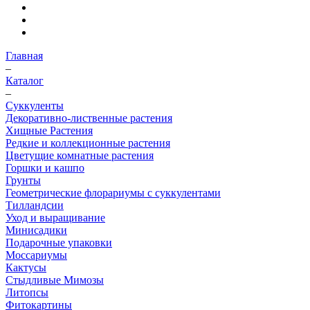
Главная
–
Каталог
–
Суккуленты
Декоративно-лиственные растения
Хищные Растения
Редкие и коллекционные растения
Цветущие комнатные растения
Горшки и кашпо
Грунты
Геометрические флорариумы с суккулентами
Тилландсии
Уход и выращивание
Минисадики
Подарочные упаковки
Моссариумы
Кактусы
Стыдливые Мимозы
Литопсы
Фитокартины