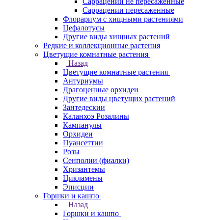
Саррацении не пересаженные
Саррацении пересаженные
Флорариум с хищными растениями
Цефалотусы
Другие виды хищных растений
Редкие и коллекционные растения
Цветущие комнатные растения
Назад
Цветущие комнатные растения
Антуриумы
Драгоценные орхидеи
Другие виды цветущих растений
Зантедескии
Каланхоэ Розалины
Кампанулы
Орхидеи
Пуансеттии
Розы
Сенполии (фиалки)
Хризантемы
Цикламены
Эписции
Горшки и кашпо
Назад
Горшки и кашпо