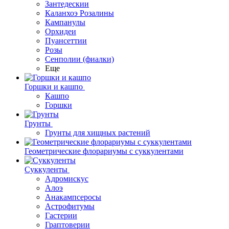
Зантедескии
Каланхоэ Розалины
Кампанулы
Орхидеи
Пуансеттии
Розы
Сенполии (фиалки)
Еще
Горшки и кашпо
Кашпо
Горшки
Грунты
Грунты для хищных растений
Геометрические флорариумы с суккулентами
Суккуленты
Адромискус
Алоэ
Анакампсеросы
Астрофитумы
Гастерии
Граптоверии