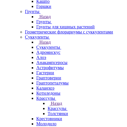
Кашпо
Горшки
Грунты
Назад
Грунты
Грунты для хищных растений
Геометрические флорариумы с суккулентами
Суккуленты
Назад
Суккуленты
Адромискус
Алоэ
Анакампсеросы
Астрофитумы
Гастерии
Граптоверии
Граптопеталумы
Каланхоэ
Котиледоны
Крассулы
Назад
Крассулы
Толстянки
Крестовники
Молодило