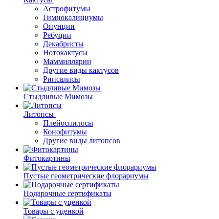
Астрофитумы
Гимнокалициумы
Опунции
Ребуции
Декабристы
Нотокактусы
Маммиллярии
Другие виды кактусов
Рипсалисы
Стыдливые Мимозы
Литопсы
Плейоспилосы
Конофитумы
Другие виды литопсов
Фитокартины
Пустые геометрические флорариумы
Подарочные сертификаты
Товары с уценкой