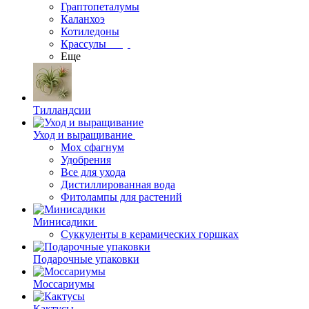
Граптопеталумы
Каланхоэ
Котиледоны
Крассулы
Еще
Тилландсии
Уход и выращивание
Мох сфагнум
Удобрения
Все для ухода
Дистиллированная вода
Фитолампы для растений
Минисадики
Суккуленты в керамических горшках
Подарочные упаковки
Моссариумы
Кактусы