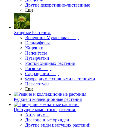
Другие декоративно-лиственные
Еще
Хищные Растения
Венерины Мухоловки
Гелиамфоры
Жирянки
Непентесы
Пузырчатки
Ростки хищных растений
Росянки
Саррацении
Флорариум с хищными растениями
Цефалотусы
Еще
Редкие и коллекционные растения
Цветущие комнатные растения
Антуриумы
Драгоценные орхидеи
Другие виды цветущих растений