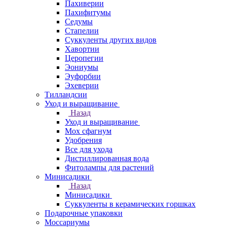
Пахиверии
Пахифитумы
Седумы
Стапелии
Суккуленты других видов
Хавортии
Церопегии
Эониумы
Эуфорбии
Эхеверии
Тилландсии
Уход и выращивание
Назад
Уход и выращивание
Мох сфагнум
Удобрения
Все для ухода
Дистиллированная вода
Фитолампы для растений
Минисадики
Назад
Минисадики
Суккуленты в керамических горшках
Подарочные упаковки
Моссариумы