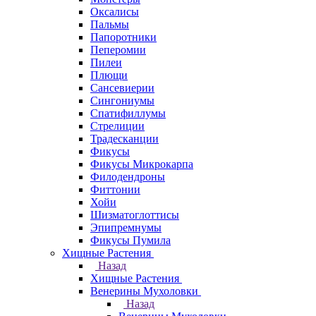
Оксалисы
Пальмы
Папоротники
Пеперомии
Пилеи
Плющи
Сансевиерии
Сингониумы
Спатифиллумы
Стрелиции
Традесканции
Фикусы
Фикусы Микрокарпа
Филодендроны
Фиттонии
Хойи
Шизматоглоттисы
Эпипремнумы
Фикусы Пумила
Хищные Растения
Назад
Хищные Растения
Венерины Мухоловки
Назад