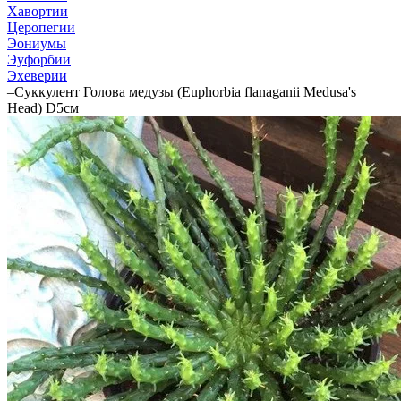
Хавортии
Церопегии
Эониумы
Эуфорбии
Эхеверии
–
Суккулент Голова медузы (Euphorbia flanaganii Medusa's
Head) D5см