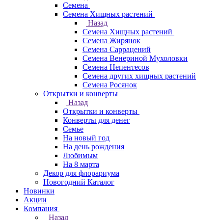
Семена
Семена Хищных растений
Назад
Семена Хищных растений
Семена Жирянок
Семена Саррацений
Семена Венериной Мухоловки
Семена Непентесов
Семена других хищных растений
Семена Росянок
Открытки и конверты
Назад
Открытки и конверты
Конверты для денег
Семье
На новый год
На день рождения
Любимым
На 8 марта
Декор для флорариума
Новогодний Каталог
Новинки
Акции
Компания
Назад