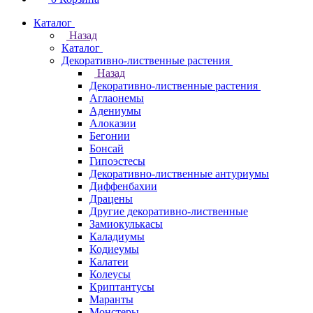
Каталог
Назад
Каталог
Декоративно-лиственные растения
Назад
Декоративно-лиственные растения
Аглаонемы
Адениумы
Алоказии
Бегонии
Бонсай
Гипоэстесы
Декоративно-лиственные антуриумы
Диффенбахии
Драцены
Другие декоративно-лиственные
Замиокулькасы
Каладиумы
Кодиеумы
Калатеи
Колеусы
Криптантусы
Маранты
Монстеры