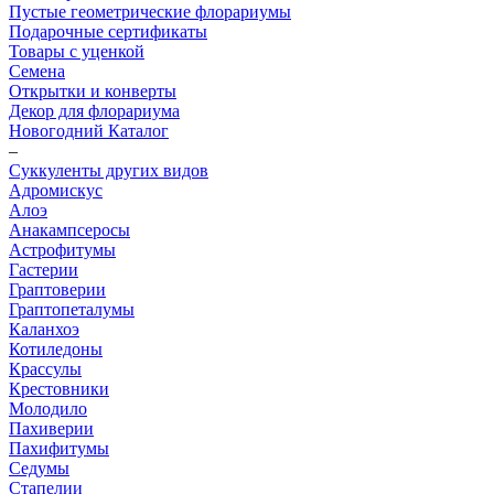
Пустые геометрические флорариумы
Подарочные сертификаты
Товары с уценкой
Семена
Открытки и конверты
Декор для флорариума
Новогодний Каталог
–
Суккуленты других видов
Адромискус
Алоэ
Анакампсеросы
Астрофитумы
Гастерии
Граптоверии
Граптопеталумы
Каланхоэ
Котиледоны
Крассулы
Крестовники
Молодило
Пахиверии
Пахифитумы
Седумы
Стапелии