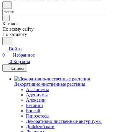
Каталог
По всему сайту
По каталогу
Войти
0
Избранное
0
Корзина
Каталог
Декоративно-лиственные растения
Аглаонемы
Адениумы
Алоказии
Бегонии
Бонсай
Гипоэстесы
Декоративно-лиственные антуриумы
Диффенбахии
Драцены