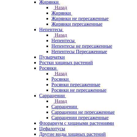
Жирянки
Назад
Жирянки
Жирянки не пересаженные
Жирянки пересаженные
Непентесы
Назад
Непентесы
Непентесы не пересаженные
Непентесы Пересаженные
Пузырчатки
Ростки хищных растений
Росянки
Назад
Росянки
Росянки пересаженные
Росянки не пересаженные
Саррацении
Назад
Саррацении
Саррацении не пересаженные
Саррацении пересаженные
Флорариум с хищными растениями
Цефалотусы
Другие виды хищных растений