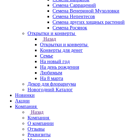
Семена Саррацений
Семена Венериной Мухоловки
Семена Непентесов
Семена других хищных растений
Семена Росянок
Открытки и конверты
Назад
Открытки и конверты
Конверты для денег
Семье
На новый год
На день рождения
Любимым
На 8 марта
Декор для флорариума
Новогодний Каталог
Новинки
Акции
Компания
Назад
Компания
О компании
Отзывы
Реквизиты