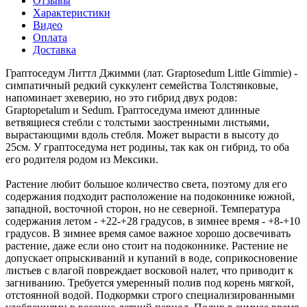
Отзывы
Характеристики
Видео
Оплата
Доставка
Граптоседум Литтл Джимми (лат. Graptosedum Little Gimmie) -
симпатичный редкий суккулент семейства Толстянковые,
напоминает эхеверию, но это гибрид двух родов:
Graptopetalum и Sedum. Граптоседума имеют длинные
ветвящиеся стебли с толстыми заостренными листьями,
вырастающими вдоль стебля. Может вырасти в высоту до
25см. У граптоседума нет родины, так как он гибрид, то оба
его родителя родом из Мексики.
Растение любит большое количество света, поэтому для его
содержания подходит расположение на подоконнике южной,
западной, восточной сторон, но не северной. Температура
содержания летом - +22-+28 градусов, в зимнее время - +8-+10
градусов. В зимнее время самое важное хорошо досвечивать
растение, даже если оно стоит на подоконнике. Растение не
допускает опрыскиваний и купаний в воде, соприкосновение
листьев с влагой повреждает восковой налет, что приводит к
загниванию. Требуется умеренный полив под корень мягкой,
отстоянной водой. Подкормки строго специализированными