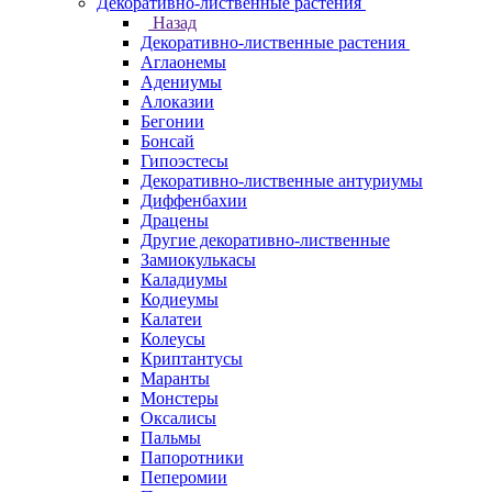
Декоративно-лиственные растения
Назад
Декоративно-лиственные растения
Аглаонемы
Адениумы
Алоказии
Бегонии
Бонсай
Гипоэстесы
Декоративно-лиственные антуриумы
Диффенбахии
Драцены
Другие декоративно-лиственные
Замиокулькасы
Каладиумы
Кодиеумы
Калатеи
Колеусы
Криптантусы
Маранты
Монстеры
Оксалисы
Пальмы
Папоротники
Пеперомии