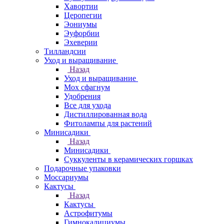
Хавортии
Церопегии
Эониумы
Эуфорбии
Эхеверии
Тилландсии
Уход и выращивание
Назад
Уход и выращивание
Мох сфагнум
Удобрения
Все для ухода
Дистиллированная вода
Фитолампы для растений
Минисадики
Назад
Минисадики
Суккуленты в керамических горшках
Подарочные упаковки
Моссариумы
Кактусы
Назад
Кактусы
Астрофитумы
Гимнокалициумы