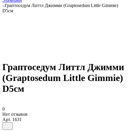
Эхеверии
–
Граптоседум Литтл Джимми (Graptosedum Little Gimmie)
D5см
Граптоседум Литтл Джимми
(Graptosedum Little Gimmie)
D5см
0
Нет отзывов
Арт.
1631