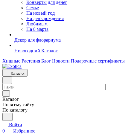
Конверты для денег
Семье
На новый год
На день рождения
Любимым
На 8 марта
Декор для флорариума
Новогодний Каталог
Хищные Растения
Блог
Новости
Подарочные сертификаты
Каталог
Каталог
По всему сайту
По каталогу
Войти
0
Избранное