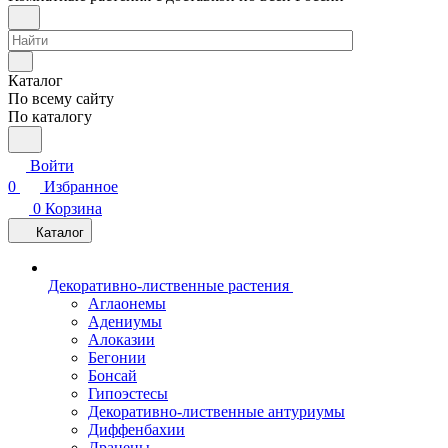
Каталог
По всему сайту
По каталогу
Войти
0
Избранное
0
Корзина
Каталог
Декоративно-лиственные растения
Аглаонемы
Адениумы
Алоказии
Бегонии
Бонсай
Гипоэстесы
Декоративно-лиственные антуриумы
Диффенбахии
Драцены