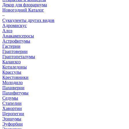
Декор для флорариума
Новогодний Каталог
–
Суккуленты других видов
Адромискус
Алоэ
Анакампсеросы
Астрофитумы
Гастерии
Граптоверии
Граптопеталумы
Каланхоэ
Котиледоны
Крассулы
Крестовники
Молодило
Пахиверии
Пахифитумы
Седумы
Стапелии
Хавортии
Церопегии
Эониумы
Эуфорбии