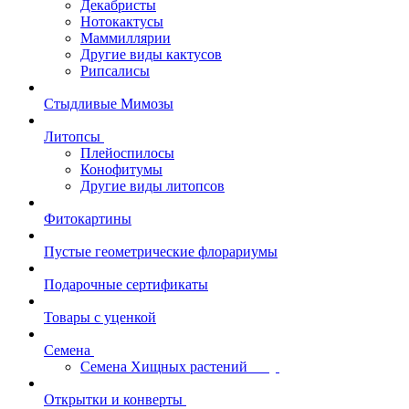
Декабристы
Нотокактусы
Маммиллярии
Другие виды кактусов
Рипсалисы
Стыдливые Мимозы
Литопсы
Плейоспилосы
Конофитумы
Другие виды литопсов
Фитокартины
Пустые геометрические флорариумы
Подарочные сертификаты
Товары с уценкой
Семена
Семена Хищных растений
Открытки и конверты