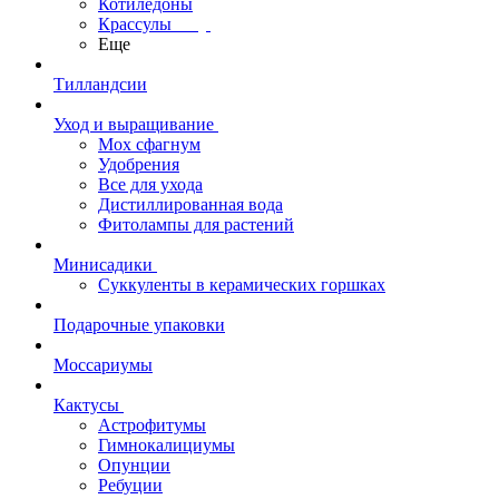
Котиледоны
Крассулы
Еще
Тилландсии
Уход и выращивание
Мох сфагнум
Удобрения
Все для ухода
Дистиллированная вода
Фитолампы для растений
Минисадики
Суккуленты в керамических горшках
Подарочные упаковки
Моссариумы
Кактусы
Астрофитумы
Гимнокалициумы
Опунции
Ребуции