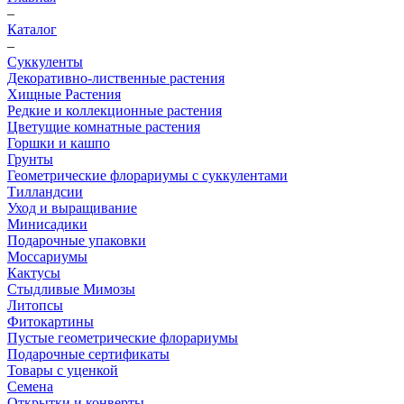
–
Каталог
–
Суккуленты
Декоративно-лиственные растения
Хищные Растения
Редкие и коллекционные растения
Цветущие комнатные растения
Горшки и кашпо
Грунты
Геометрические флорариумы с суккулентами
Тилландсии
Уход и выращивание
Минисадики
Подарочные упаковки
Моссариумы
Кактусы
Стыдливые Мимозы
Литопсы
Фитокартины
Пустые геометрические флорариумы
Подарочные сертификаты
Товары с уценкой
Семена
Открытки и конверты