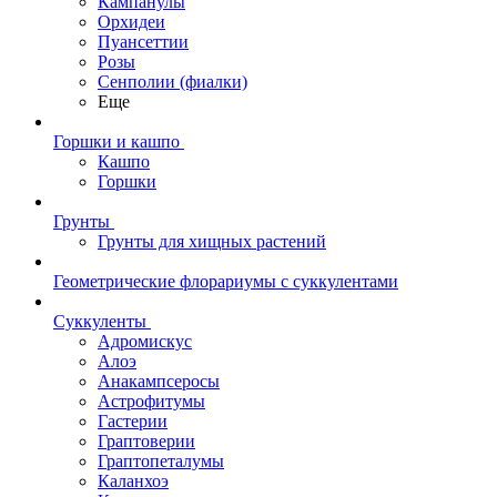
Кампанулы
Орхидеи
Пуансеттии
Розы
Сенполии (фиалки)
Еще
Горшки и кашпо
Кашпо
Горшки
Грунты
Грунты для хищных растений
Геометрические флорариумы с суккулентами
Суккуленты
Адромискус
Алоэ
Анакампсеросы
Астрофитумы
Гастерии
Граптоверии
Граптопеталумы
Каланхоэ