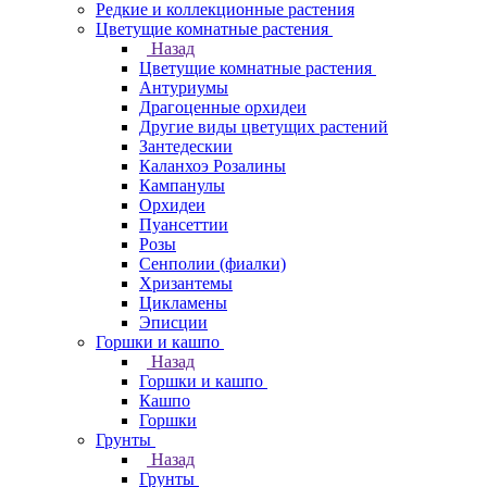
Редкие и коллекционные растения
Цветущие комнатные растения
Назад
Цветущие комнатные растения
Антуриумы
Драгоценные орхидеи
Другие виды цветущих растений
Зантедескии
Каланхоэ Розалины
Кампанулы
Орхидеи
Пуансеттии
Розы
Сенполии (фиалки)
Хризантемы
Цикламены
Эписции
Горшки и кашпо
Назад
Горшки и кашпо
Кашпо
Горшки
Грунты
Назад
Грунты