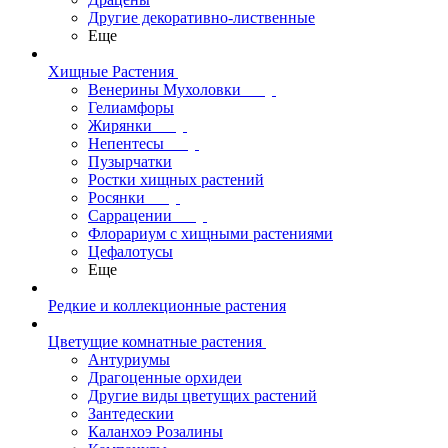
Другие декоративно-лиственные
Еще
Хищные Растения
Венерины Мухоловки
Гелиамфоры
Жирянки
Непентесы
Пузырчатки
Ростки хищных растений
Росянки
Саррацении
Флорариум с хищными растениями
Цефалотусы
Еще
Редкие и коллекционные растения
Цветущие комнатные растения
Антуриумы
Драгоценные орхидеи
Другие виды цветущих растений
Зантедескии
Каланхоэ Розалины