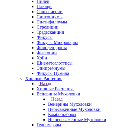
Пилеи
Плющи
Сансевиерии
Сингониумы
Спатифиллумы
Стрелиции
Традесканции
Фикусы
Фикусы Микрокарпа
Филодендроны
Фиттонии
Хойи
Шизматоглоттисы
Эпипремнумы
Фикусы Пумила
Хищные Растения
Назад
Хищные Растения
Венерины Мухоловки
Назад
Венерины Мухоловки
Пересаженные Мухоловки
Комбо наборы
Не пересаженные Мухоловки
Гелиамфоры