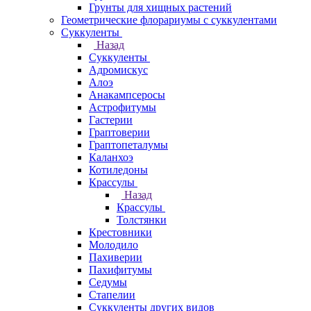
Грунты для хищных растений
Геометрические флорариумы с суккулентами
Суккуленты
Назад
Суккуленты
Адромискус
Алоэ
Анакампсеросы
Астрофитумы
Гастерии
Граптоверии
Граптопеталумы
Каланхоэ
Котиледоны
Крассулы
Назад
Крассулы
Толстянки
Крестовники
Молодило
Пахиверии
Пахифитумы
Седумы
Стапелии
Суккуленты других видов