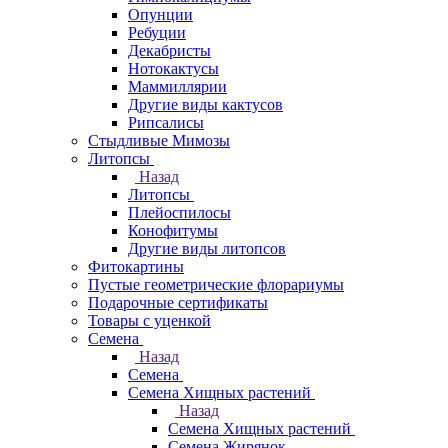
Опунции
Ребуции
Декабристы
Нотокактусы
Маммиллярии
Другие виды кактусов
Рипсалисы
Стыдливые Мимозы
Литопсы
Назад
Литопсы
Плейоспилосы
Конофитумы
Другие виды литопсов
Фитокартины
Пустые геометрические флорариумы
Подарочные сертификаты
Товары с уценкой
Семена
Назад
Семена
Семена Хищных растений
Назад
Семена Хищных растений
Семена Жирянок