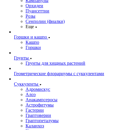
Кампанулы
Орхидеи
Пуансеттии
Розы
Сенполии (фиалки)
Еще
Горшки и кашпо
Кашпо
Горшки
Грунты
Грунты для хищных растений
Геометрические флорариумы с суккулентами
Суккуленты
Адромискус
Алоэ
Анакампсеросы
Астрофитумы
Гастерии
Граптоверии
Граптопеталумы
Каланхоэ