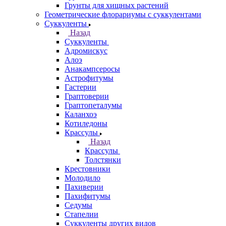
Грунты для хищных растений
Геометрические флорариумы с суккулентами
Суккуленты
Назад
Суккуленты
Адромискус
Алоэ
Анакампсеросы
Астрофитумы
Гастерии
Граптоверии
Граптопеталумы
Каланхоэ
Котиледоны
Крассулы
Назад
Крассулы
Толстянки
Крестовники
Молодило
Пахиверии
Пахифитумы
Седумы
Стапелии
Суккуленты других видов