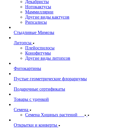
Декабристы
Нотокактусы
Маммиллярии
Другие виды кактусов
Рипсалисы
Стыдливые Мимозы
Литопсы
Плейоспилосы
Конофитумы
Другие виды литопсов
Фитокартины
Пустые геометрические флорариумы
Подарочные сертификаты
Товары с уценкой
Семена
Семена Хищных растений
Открытки и конверты