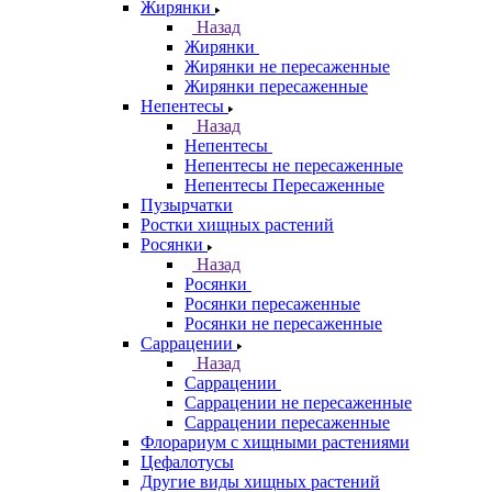
Жирянки
Назад
Жирянки
Жирянки не пересаженные
Жирянки пересаженные
Непентесы
Назад
Непентесы
Непентесы не пересаженные
Непентесы Пересаженные
Пузырчатки
Ростки хищных растений
Росянки
Назад
Росянки
Росянки пересаженные
Росянки не пересаженные
Саррацении
Назад
Саррацении
Саррацении не пересаженные
Саррацении пересаженные
Флорариум с хищными растениями
Цефалотусы
Другие виды хищных растений