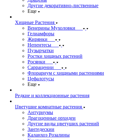
Другие декоративно-лиственные
Еще
Хищные Растения
Венерины Мухоловки
Гелиамфоры
Жирянки
Непентесы
Пузырчатки
Ростки хищных растений
Росянки
Саррацении
Флорариум с хищными растениями
Цефалотусы
Еще
Редкие и коллекционные растения
Цветущие комнатные растения
Антуриумы
Драгоценные орхидеи
Другие виды цветущих растений
Зантедескии
Каланхоэ Розалины