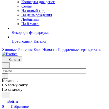
Конверты для денег
Семье
На новый год
На день рождения
Любимым
На 8 марта
Декор для флорариума
Новогодний Каталог
Хищные Растения
Блог
Новости
Подарочные сертификаты
Каталог
Каталог
По всему сайту
По каталогу
Войти
0
Избранное