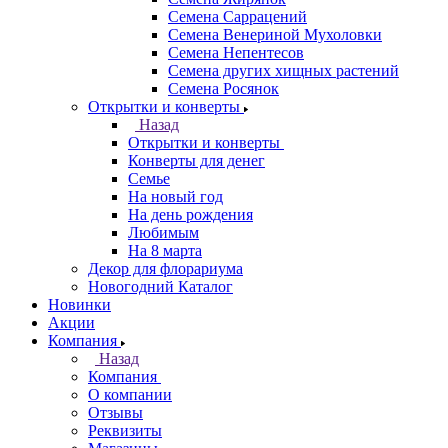
Семена Саррацений
Семена Венериной Мухоловки
Семена Непентесов
Семена других хищных растений
Семена Росянок
Открытки и конверты
Назад
Открытки и конверты
Конверты для денег
Семье
На новый год
На день рождения
Любимым
На 8 марта
Декор для флорариума
Новогодний Каталог
Новинки
Акции
Компания
Назад
Компания
О компании
Отзывы
Реквизиты