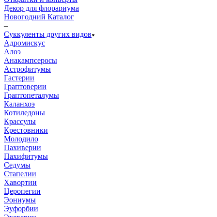
Декор для флорариума
Новогодний Каталог
–
Суккуленты других видов
Адромискус
Алоэ
Анакампсеросы
Астрофитумы
Гастерии
Граптоверии
Граптопеталумы
Каланхоэ
Котиледоны
Крассулы
Крестовники
Молодило
Пахиверии
Пахифитумы
Седумы
Стапелии
Хавортии
Церопегии
Эониумы
Эуфорбии