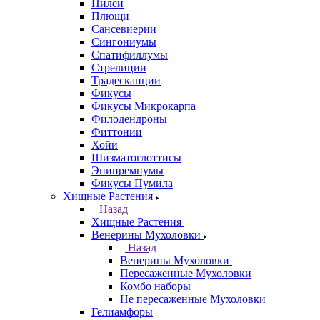
Пилеи
Плющи
Сансевиерии
Сингониумы
Спатифиллумы
Стрелиции
Традесканции
Фикусы
Фикусы Микрокарпа
Филодендроны
Фиттонии
Хойи
Шизматоглоттисы
Эпипремнумы
Фикусы Пумила
Хищные Растения
Назад
Хищные Растения
Венерины Мухоловки
Назад
Венерины Мухоловки
Пересаженные Мухоловки
Комбо наборы
Не пересаженные Мухоловки
Гелиамфоры