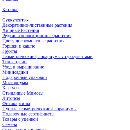
–
Каталог
–
Суккуленты
Декоративно-лиственные растения
Хищные Растения
Редкие и коллекционные растения
Цветущие комнатные растения
Горшки и кашпо
Грунты
Геометрические флорариумы с суккулентами
Тилландсии
Уход и выращивание
Минисадики
Подарочные упаковки
Моссариумы
Кактусы
Стыдливые Мимозы
Литопсы
Фитокартины
Пустые геометрические флорариумы
Подарочные сертификаты
Товары с уценкой
Семена
Открытки и конверты