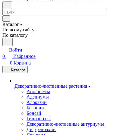
Каталог
По всему сайту
По каталогу
Войти
0
Избранное
0
Корзина
Каталог
Декоративно-лиственные растения
Аглаонемы
Адениумы
Алоказии
Бегонии
Бонсай
Гипоэстесы
Декоративно-лиственные антуриумы
Диффенбахии
Драцены