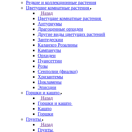
Редкие и коллекционные растения
Цветущие комнатные растения
Назад
Цветущие комнатные растения
Антуриумы
Драгоценные орхидеи
Другие виды цветущих растений
Зантедескии
Каланхоэ Розалины
Кампанулы
Орхидеи
Пуансеттии
Розы
Сенполии (фиалки)
Хризантемы
Цикламены
Эписции
Горшки и кашпо
Назад
Горшки и кашпо
Кашпо
Горшки
Грунты
Назад
Грунты