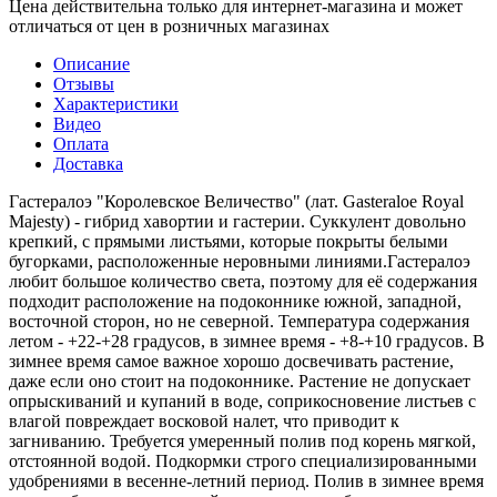
Цена действительна только для интернет-магазина и может
отличаться от цен в розничных магазинах
Описание
Отзывы
Характеристики
Видео
Оплата
Доставка
Гастералоэ "Королевское Величество" (лат. Gasteraloe Royal
Majesty) - гибрид хавортии и гастерии. Суккулент довольно
крепкий, с прямыми листьями, которые покрыты белыми
бугорками, расположенные неровными линиями.Гастералоэ
любит большое количество света, поэтому для её содержания
подходит расположение на подоконнике южной, западной,
восточной сторон, но не северной. Температура содержания
летом - +22-+28 градусов, в зимнее время - +8-+10 градусов. В
зимнее время самое важное хорошо досвечивать растение,
даже если оно стоит на подоконнике. Растение не допускает
опрыскиваний и купаний в воде, соприкосновение листьев с
влагой повреждает восковой налет, что приводит к
загниванию. Требуется умеренный полив под корень мягкой,
отстоянной водой. Подкормки строго специализированными
удобрениями в весенне-летний период. Полив в зимнее время