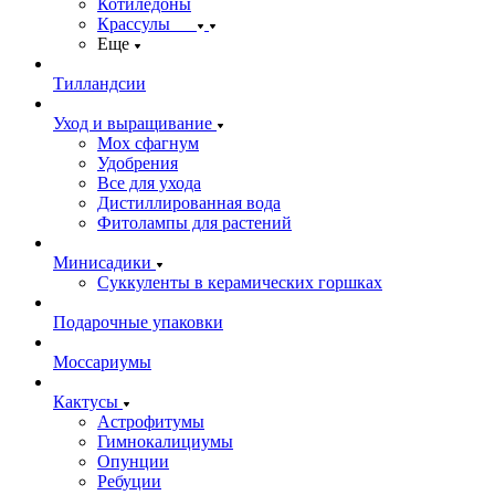
Котиледоны
Крассулы
Еще
Тилландсии
Уход и выращивание
Мох сфагнум
Удобрения
Все для ухода
Дистиллированная вода
Фитолампы для растений
Минисадики
Суккуленты в керамических горшках
Подарочные упаковки
Моссариумы
Кактусы
Астрофитумы
Гимнокалициумы
Опунции
Ребуции