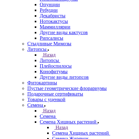
Опунции
Ребуции
Декабристы
Нотокактусы
Маммиллярии
Другие виды кактусов
Рипсалисы
Стыдливые Мимозы
Литопсы
Назад
Литопсы
Плейоспилосы
Конофитумы
Другие виды литопсов
Фитокартины
Пустые геометрические флорариумы
Подарочные сертификаты
Товары с уценкой
Семена
Назад
Семена
Семена Хищных растений
Назад
Семена Хищных растений
Семена Жирянок