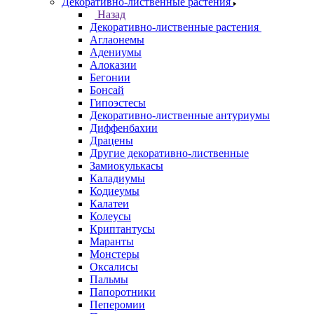
Декоративно-лиственные растения
Назад
Декоративно-лиственные растения
Аглаонемы
Адениумы
Алоказии
Бегонии
Бонсай
Гипоэстесы
Декоративно-лиственные антуриумы
Диффенбахии
Драцены
Другие декоративно-лиственные
Замиокулькасы
Каладиумы
Кодиеумы
Калатеи
Колеусы
Криптантусы
Маранты
Монстеры
Оксалисы
Пальмы
Папоротники
Пеперомии