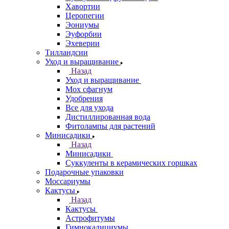
Хавортии
Церопегии
Эониумы
Эуфорбии
Эхеверии
Тилландсии
Уход и выращивание
Назад
Уход и выращивание
Мох сфагнум
Удобрения
Все для ухода
Дистиллированная вода
Фитолампы для растений
Минисадики
Назад
Минисадики
Суккуленты в керамических горшках
Подарочные упаковки
Моссариумы
Кактусы
Назад
Кактусы
Астрофитумы
Гимнокалициумы