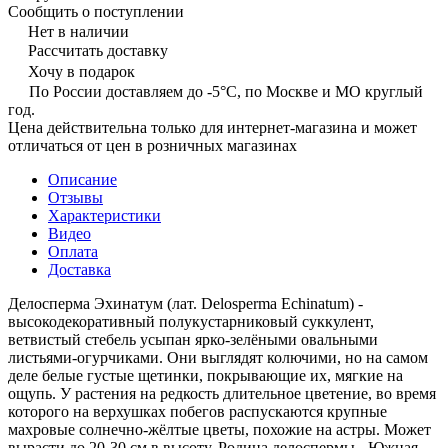
Сообщить о поступлении
Нет в наличии
Рассчитать доставку
Хочу в подарок
По России доставляем до -5°C, по Москве и МО круглый
год.
Цена действительна только для интернет-магазина и может
отличаться от цен в розничных магазинах
Описание
Отзывы
Характеристики
Видео
Оплата
Доставка
Делосперма Эхинатум (лат. Delosperma Echinatum) -
высокодекоративный полукустарниковый суккулент,
ветвистый стебель усыпан ярко-зелёными овальными
листьями-огурчиками. Они выглядят колючими, но на самом
деле белые густые щетинки, покрывающие их, мягкие на
ощупь. У растения на редкость длительное цветение, во время
которого на верхушках побегов распускаются крупные
махровые солнечно-жёлтые цветы, похожие на астры. Может
вырасти до 20-30 см в высоту. Родина делоспермы - Южная