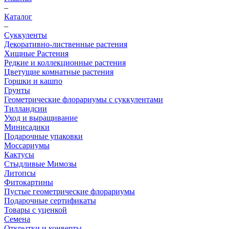
–
Каталог
–
Суккуленты
Декоративно-лиственные растения
Хищные Растения
Редкие и коллекционные растения
Цветущие комнатные растения
Горшки и кашпо
Грунты
Геометрические флорариумы с суккулентами
Тилландсии
Уход и выращивание
Минисадики
Подарочные упаковки
Моссариумы
Кактусы
Стыдливые Мимозы
Литопсы
Фитокартины
Пустые геометрические флорариумы
Подарочные сертификаты
Товары с уценкой
Семена
Открытки и конверты