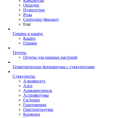
Кампанулы
Орхидеи
Пуансеттии
Розы
Сенполии (фиалки)
Еще
Горшки и кашпо
Кашпо
Горшки
Грунты
Грунты для хищных растений
Геометрические флорариумы с суккулентами
Суккуленты
Адромискус
Алоэ
Анакампсеросы
Астрофитумы
Гастерии
Граптоверии
Граптопеталумы
Каланхоэ