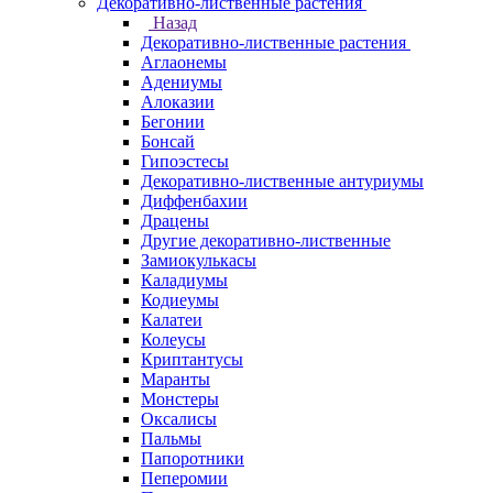
Декоративно-лиственные растения
Назад
Декоративно-лиственные растения
Аглаонемы
Адениумы
Алоказии
Бегонии
Бонсай
Гипоэстесы
Декоративно-лиственные антуриумы
Диффенбахии
Драцены
Другие декоративно-лиственные
Замиокулькасы
Каладиумы
Кодиеумы
Калатеи
Колеусы
Криптантусы
Маранты
Монстеры
Оксалисы
Пальмы
Папоротники
Пеперомии