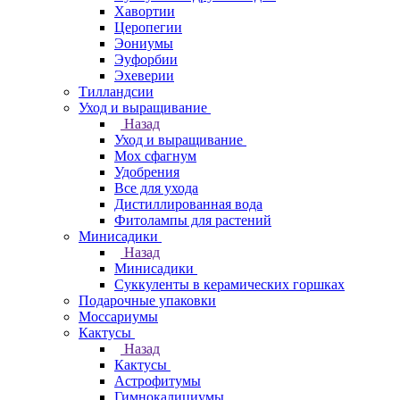
Хавортии
Церопегии
Эониумы
Эуфорбии
Эхеверии
Тилландсии
Уход и выращивание
Назад
Уход и выращивание
Мох сфагнум
Удобрения
Все для ухода
Дистиллированная вода
Фитолампы для растений
Минисадики
Назад
Минисадики
Суккуленты в керамических горшках
Подарочные упаковки
Моссариумы
Кактусы
Назад
Кактусы
Астрофитумы
Гимнокалициумы