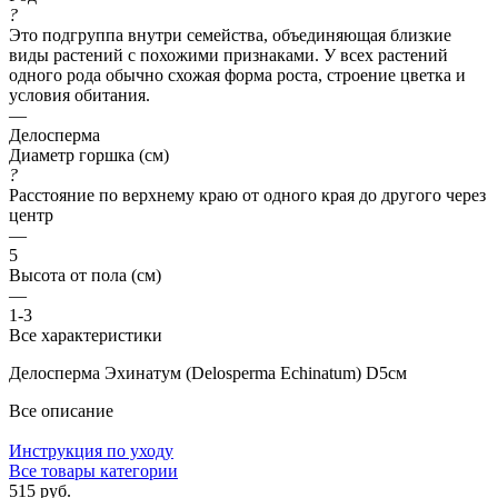
?
Это подгруппа внутри семейства, объединяющая близкие
виды растений с похожими признаками. У всех растений
одного рода обычно схожая форма роста, строение цветка и
условия обитания.
—
Делосперма
Диаметр горшка (см)
?
Расстояние по верхнему краю от одного края до другого через
центр
—
5
Высота от пола (см)
—
1-3
Все характеристики
Делосперма Эхинатум (Delosperma Echinatum) D5см
Все описание
Инструкция по уходу
Все товары категории
515 руб.