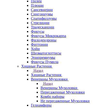
Пилеи
Плющи
Сансевиерии
Сингониумы
Спатифиллумы
Стрелиции
Традесканции
Фикусы
Фикусы Микрокарпа
Филодендроны
Фиттонии
Хойи
Шизматоглоттисы
Эпипремнумы
Фикусы Пумила
Хищные Растения
Назад
Хищные Растения
Венерины Мухоловки
Назад
Венерины Мухоловки
Пересаженные Мухоловки
Комбо наборы
Не пересаженные Мухоловки
Гелиамфоры