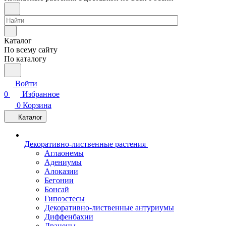
Каталог
По всему сайту
По каталогу
Войти
0
Избранное
0
Корзина
Каталог
Декоративно-лиственные растения
Аглаонемы
Адениумы
Алоказии
Бегонии
Бонсай
Гипоэстесы
Декоративно-лиственные антуриумы
Диффенбахии
Драцены