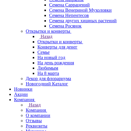
Семена Саррацений
Семена Венериной Мухоловки
Семена Непентесов
Семена других хищных растений
Семена Росянок
Открытки и конверты
Назад
Открытки и конверты
Конверты для денег
Семье
На новый год
На день рождения
Любимым
На 8 марта
Декор для флорариума
Новогодний Каталог
Новинки
Акции
Компания
Назад
Компания
О компании
Отзывы
Реквизиты