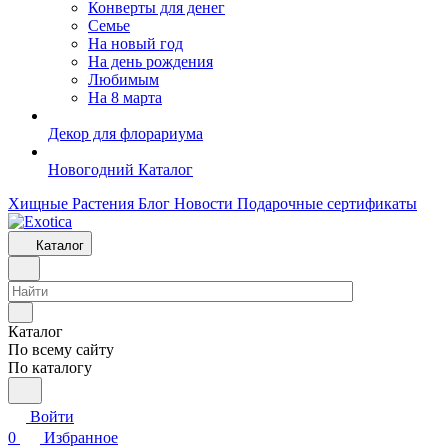
Конверты для денег
Семье
На новый год
На день рождения
Любимым
На 8 марта
Декор для флорариума
Новогодний Каталог
Хищные Растения
Блог
Новости
Подарочные сертификаты
Каталог
Каталог
По всему сайту
По каталогу
Войти
0
Избранное