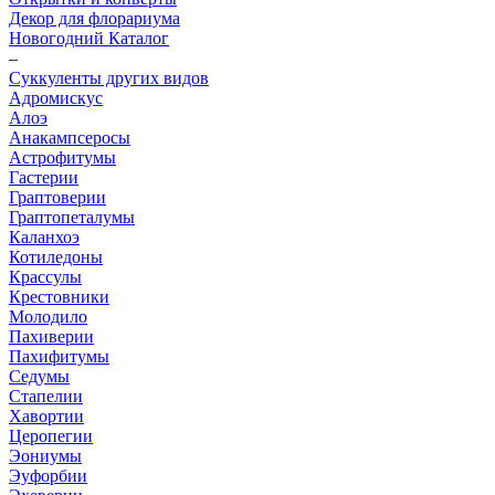
Декор для флорариума
Новогодний Каталог
–
Суккуленты других видов
Адромискус
Алоэ
Анакампсеросы
Астрофитумы
Гастерии
Граптоверии
Граптопеталумы
Каланхоэ
Котиледоны
Крассулы
Крестовники
Молодило
Пахиверии
Пахифитумы
Седумы
Стапелии
Хавортии
Церопегии
Эониумы
Эуфорбии