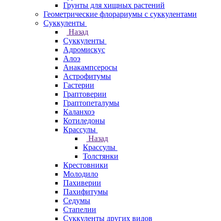
Грунты для хищных растений
Геометрические флорариумы с суккулентами
Суккуленты
Назад
Суккуленты
Адромискус
Алоэ
Анакампсеросы
Астрофитумы
Гастерии
Граптоверии
Граптопеталумы
Каланхоэ
Котиледоны
Крассулы
Назад
Крассулы
Толстянки
Крестовники
Молодило
Пахиверии
Пахифитумы
Седумы
Стапелии
Суккуленты других видов