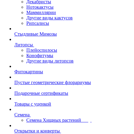
Декабристы
Нотокактусы
Маммиллярии
Другие виды кактусов
Рипсалисы
Стыдливые Мимозы
Литопсы
Плейоспилосы
Конофитумы
Другие виды литопсов
Фитокартины
Пустые геометрические флорариумы
Подарочные сертификаты
Товары с уценкой
Семена
Семена Хищных растений
Открытки и конверты