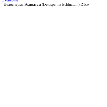
Эхеверии
–
Делосперма Эхинатум (Delosperma Echinatum) D5см