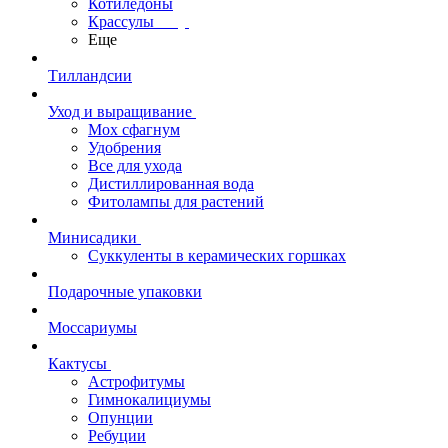
Котиледоны
Крассулы
Еще
Тилландсии
Уход и выращивание
Мох сфагнум
Удобрения
Все для ухода
Дистиллированная вода
Фитолампы для растений
Минисадики
Суккуленты в керамических горшках
Подарочные упаковки
Моссариумы
Кактусы
Астрофитумы
Гимнокалициумы
Опунции
Ребуции