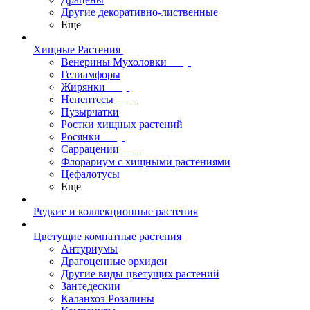
Другие декоративно-лиственные
Еще
Хищные Растения
Венерины Мухоловки
Гелиамфоры
Жирянки
Непентесы
Пузырчатки
Ростки хищных растений
Росянки
Саррацении
Флорариум с хищными растениями
Цефалотусы
Еще
Редкие и коллекционные растения
Цветущие комнатные растения
Антуриумы
Драгоценные орхидеи
Другие виды цветущих растений
Зантедескии
Каланхоэ Розалины