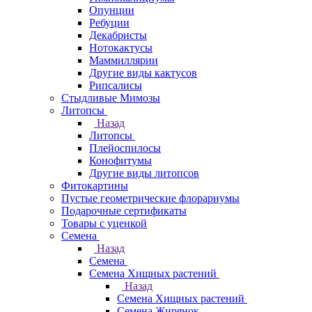
Опунции
Ребуции
Декабристы
Нотокактусы
Маммиллярии
Другие виды кактусов
Рипсалисы
Стыдливые Мимозы
Литопсы
Назад
Литопсы
Плейоспилосы
Конофитумы
Другие виды литопсов
Фитокартины
Пустые геометрические флорариумы
Подарочные сертификаты
Товары с уценкой
Семена
Назад
Семена
Семена Хищных растений
Назад
Семена Хищных растений
Семена Жирянок