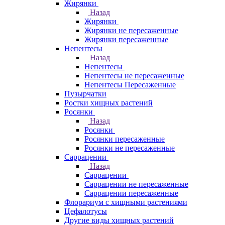
Жирянки
Назад
Жирянки
Жирянки не пересаженные
Жирянки пересаженные
Непентесы
Назад
Непентесы
Непентесы не пересаженные
Непентесы Пересаженные
Пузырчатки
Ростки хищных растений
Росянки
Назад
Росянки
Росянки пересаженные
Росянки не пересаженные
Саррацении
Назад
Саррацении
Саррацении не пересаженные
Саррацении пересаженные
Флорариум с хищными растениями
Цефалотусы
Другие виды хищных растений