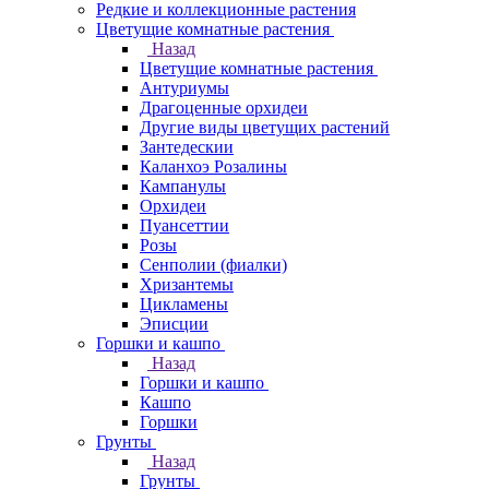
Редкие и коллекционные растения
Цветущие комнатные растения
Назад
Цветущие комнатные растения
Антуриумы
Драгоценные орхидеи
Другие виды цветущих растений
Зантедескии
Каланхоэ Розалины
Кампанулы
Орхидеи
Пуансеттии
Розы
Сенполии (фиалки)
Хризантемы
Цикламены
Эписции
Горшки и кашпо
Назад
Горшки и кашпо
Кашпо
Горшки
Грунты
Назад
Грунты