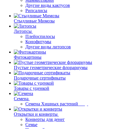
Маммиллярии
Другие виды кактусов
Рипсалисы
Стыдливые Мимозы
Литопсы
Плейоспилосы
Конофитумы
Другие виды литопсов
Фитокартины
Пустые геометрические флорариумы
Подарочные сертификаты
Товары с уценкой
Семена
Семена Хищных растений
Открытки и конверты
Конверты для денег
Семье