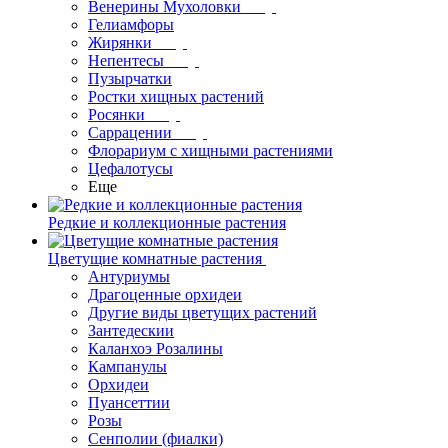
Венерины Мухоловки
Гелиамфоры
Жирянки
Непентесы
Пузырчатки
Ростки хищных растений
Росянки
Саррацении
Флорариум с хищными растениями
Цефалотусы
Еще
Редкие и коллекционные растения
Цветущие комнатные растения
Антуриумы
Драгоценные орхидеи
Другие виды цветущих растений
Зантедескии
Каланхоэ Розалины
Кампанулы
Орхидеи
Пуансеттии
Розы
Сенполии (фиалки)