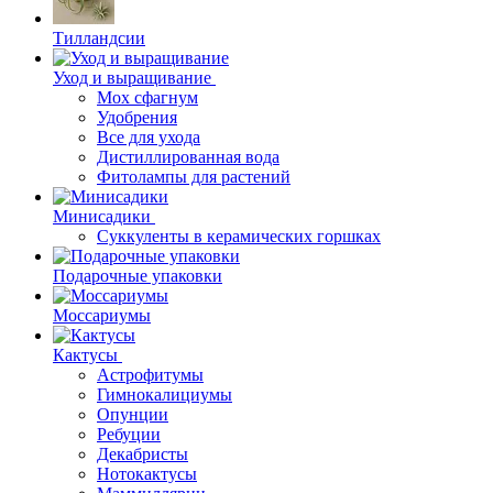
Тилландсии
Уход и выращивание
Мох сфагнум
Удобрения
Все для ухода
Дистиллированная вода
Фитолампы для растений
Минисадики
Суккуленты в керамических горшках
Подарочные упаковки
Моссариумы
Кактусы
Астрофитумы
Гимнокалициумы
Опунции
Ребуции
Декабристы
Нотокактусы