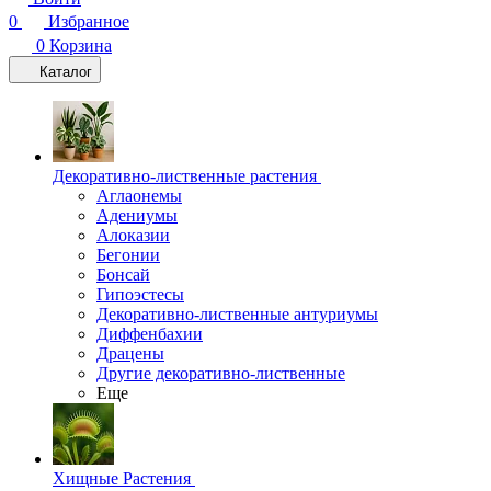
0
Избранное
0
Корзина
Каталог
Декоративно-лиственные растения
Аглаонемы
Адениумы
Алоказии
Бегонии
Бонсай
Гипоэстесы
Декоративно-лиственные антуриумы
Диффенбахии
Драцены
Другие декоративно-лиственные
Еще
Хищные Растения