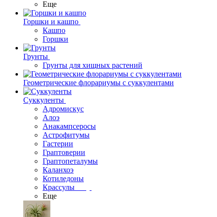
Еще
Горшки и кашпо
Кашпо
Горшки
Грунты
Грунты для хищных растений
Геометрические флорариумы с суккулентами
Суккуленты
Адромискус
Алоэ
Анакампсеросы
Астрофитумы
Гастерии
Граптоверии
Граптопеталумы
Каланхоэ
Котиледоны
Крассулы
Еще