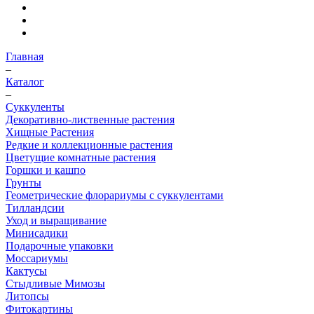
Главная
–
Каталог
–
Суккуленты
Декоративно-лиственные растения
Хищные Растения
Редкие и коллекционные растения
Цветущие комнатные растения
Горшки и кашпо
Грунты
Геометрические флорариумы с суккулентами
Тилландсии
Уход и выращивание
Минисадики
Подарочные упаковки
Моссариумы
Кактусы
Стыдливые Мимозы
Литопсы
Фитокартины