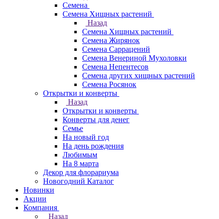
Семена
Семена Хищных растений
Назад
Семена Хищных растений
Семена Жирянок
Семена Саррацений
Семена Венериной Мухоловки
Семена Непентесов
Семена других хищных растений
Семена Росянок
Открытки и конверты
Назад
Открытки и конверты
Конверты для денег
Семье
На новый год
На день рождения
Любимым
На 8 марта
Декор для флорариума
Новогодний Каталог
Новинки
Акции
Компания
Назад