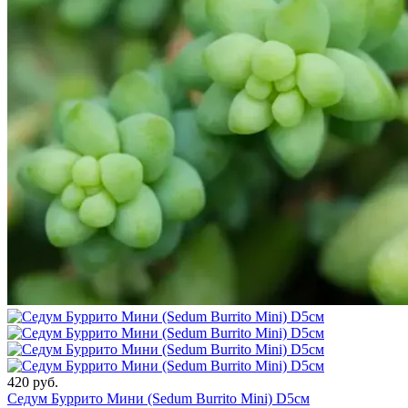
420 руб.
Седум Буррито Мини (Sedum Burrito Mini) D5см