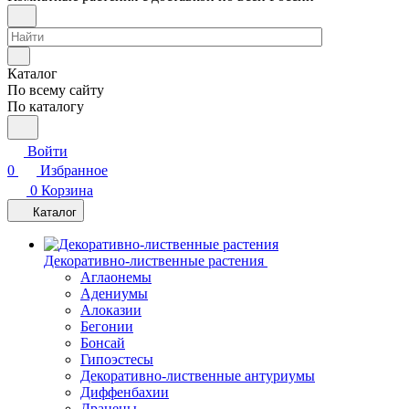
Каталог
По всему сайту
По каталогу
Войти
0
Избранное
0
Корзина
Каталог
Декоративно-лиственные растения
Аглаонемы
Адениумы
Алоказии
Бегонии
Бонсай
Гипоэстесы
Декоративно-лиственные антуриумы
Диффенбахии
Драцены