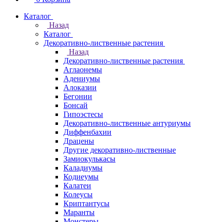
Каталог
Назад
Каталог
Декоративно-лиственные растения
Назад
Декоративно-лиственные растения
Аглаонемы
Адениумы
Алоказии
Бегонии
Бонсай
Гипоэстесы
Декоративно-лиственные антуриумы
Диффенбахии
Драцены
Другие декоративно-лиственные
Замиокулькасы
Каладиумы
Кодиеумы
Калатеи
Колеусы
Криптантусы
Маранты
Монстеры