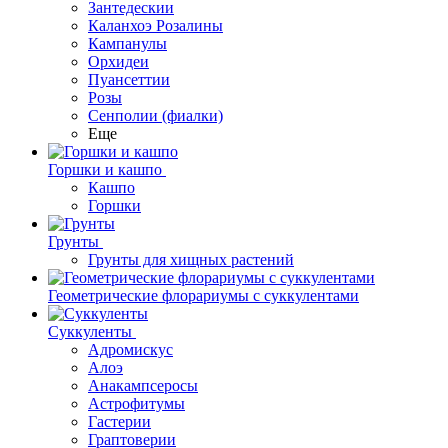
Зантедескии
Каланхоэ Розалины
Кампанулы
Орхидеи
Пуансеттии
Розы
Сенполии (фиалки)
Еще
Горшки и кашпо
Кашпо
Горшки
Грунты
Грунты для хищных растений
Геометрические флорариумы с суккулентами
Суккуленты
Адромискус
Алоэ
Анакампсеросы
Астрофитумы
Гастерии
Граптоверии