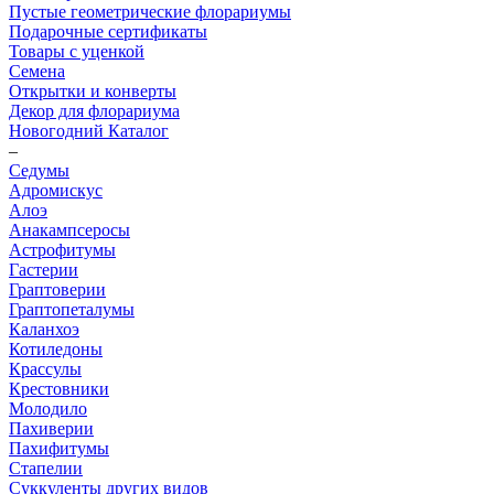
Пустые геометрические флорариумы
Подарочные сертификаты
Товары с уценкой
Семена
Открытки и конверты
Декор для флорариума
Новогодний Каталог
–
Седумы
Адромискус
Алоэ
Анакампсеросы
Астрофитумы
Гастерии
Граптоверии
Граптопеталумы
Каланхоэ
Котиледоны
Крассулы
Крестовники
Молодило
Пахиверии
Пахифитумы
Стапелии
Суккуленты других видов