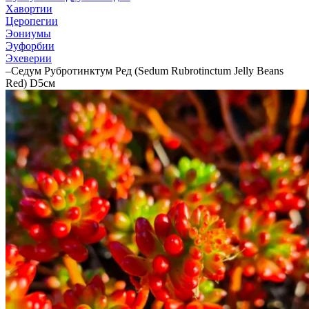
Хавортии
Церопегии
Эониумы
Эуфорбии
Эхеверии
–
Седум Рубротинктум Ред (Sedum Rubrotinctum Jelly Beans
Red) D5см