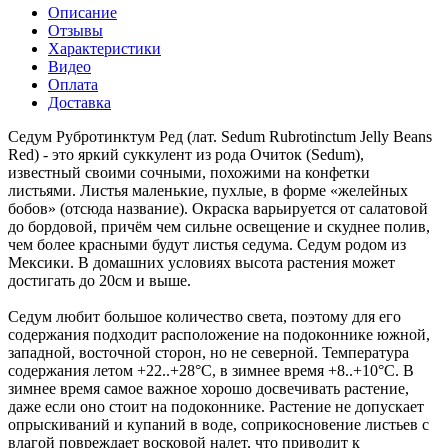
Описание
Отзывы
Характеристики
Видео
Оплата
Доставка
Седум Рубротинктум Ред (лат. Sedum Rubrotinctum Jelly Beans
Red) - это яркий суккулент из рода Очиток (Sedum),
известный своими сочными, похожими на конфетки
листьями. Листья маленькие, пухлые, в форме «желейных
бобов» (отсюда название). Окраска варьируется от салатовой
до бордовой, причём чем сильне освещение и скуднее полив,
чем более красными будут листья седума. Седум родом из
Мексики. В домашних условиях высота растения может
достигать до 20см и выше.
Седум любит большое количество света, поэтому для его
содержания подходит расположение на подоконнике южной,
западной, восточной сторон, но не северной. Температура
содержания летом +22..+28°C, в зимнее время +8..+10°C. В
зимнее время самое важное хорошо досвечивать растение,
даже если оно стоит на подоконнике. Растение не допускает
опрыскиваний и купаний в воде, соприкосновение листьев с
влагой повреждает восковой налет, что приводит к