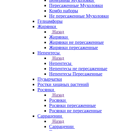
Венерины Мухоловки
Пересаженные Мухоловки
Комбо наборы
Не пересаженные Мухоловки
Гелиамфоры
Жирянки
Назад
Жирянки
Жирянки не пересаженные
Жирянки пересаженные
Непентесы
Назад
Непентесы
Непентесы не пересаженные
Непентесы Пересаженные
Пузырчатки
Ростки хищных растений
Росянки
Назад
Росянки
Росянки пересаженные
Росянки не пересаженные
Саррацении
Назад
Саррацении