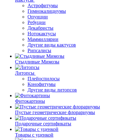
Астрофитумы
Гимнокалициумы
Опунции
Ребуции
Декабристы
Нотокактусы
Маммиллярии
Другие виды кактусов
Рипсалисы
Стыдливые Мимозы
Литопсы
Плейоспилосы
Конофитумы
Другие виды литопсов
Фитокартины
Пустые геометрические флорариумы
Подарочные сертификаты
Товары с уценкой