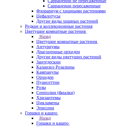
Саррацении не пересаженные
Саррацении пересаженные
Флорариум с хищными растениями
Цефалотусы
Другие виды хищных растений
Редкие и коллекционные растения
Цветущие комнатные растения
Назад
Цветущие комнатные растения
Антуриумы
Драгоценные орхидеи
Другие виды цветущих растений
Зантедескии
Каланхоэ Розалины
Кампанулы
Орхидеи
Пуансеттии
Розы
Сенполии (фиалки)
Хризантемы
Цикламены
Эписции
Горшки и кашпо
Назад
Горшки и кашпо