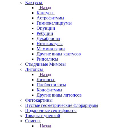
Кактусы
Назад
Кактусы
Астрофитумы
Гимнокалициумы
Опунции
Ребуции
Декабристы
Нотокактусы
Маммиллярии
Другие виды кактусов
Рипсалисы
Стыдливые Мимозы
Литопсы
Назад
Литопсы
Плейоспилосы
Конофитумы
Другие виды литопсов
Фитокартины
Пустые геометрические флорариумы
Подарочные сертификаты
Товары с уценкой
Семена
Назад