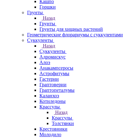
Кашпо
Горшки
Грунты
Назад
Грунты
Грунты для хищных растений
Геометрические флорариумы с суккулентами
Суккуленты
Назад
Суккуленты
Адромискус
Алоэ
Анакампсеросы
Астрофитумы
Гастерии
Граптоверии
Граптопеталумы
Каланхоэ
Котиледоны
Крассулы
Назад
Крассулы
Толстянки
Крестовники
Молодило