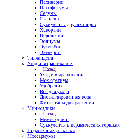
Пахиверии
Пахифитумы
Седумы
Стапелии
Суккуленты других видов
Хавортии
Церопегии
Эониумы
Эуфорбии
Эхеверии
Тилландсии
Уход и выращивание
Назад
Уход и выращивание
Мох сфагнум
Удобрения
Все для ухода
Дистиллированная вода
Фитолампы для растений
Минисадики
Назад
Минисадики
Суккуленты в керамических горшках
Подарочные упаковки
Моссариумы