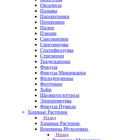
Оксалисы
Пальмы
Папоротники
Пеперомии
Пилеи
Плющи
Сансевиерии
Сингониумы
Спатифиллумы
Стрелиции
Традесканции
Фикусы
Фикусы Микрокарпа
Филодендроны
Фиттонии
Хойи
Шизматоглоттисы
Эпипремнумы
Фикусы Пумила
Хищные Растения
Назад
Хищные Растения
Венерины Мухоловки
Назад