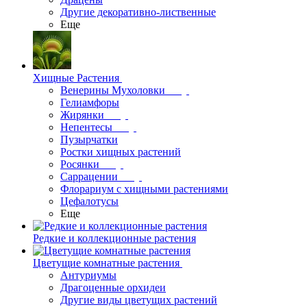
Другие декоративно-лиственные
Еще
Хищные Растения
Венерины Мухоловки
Гелиамфоры
Жирянки
Непентесы
Пузырчатки
Ростки хищных растений
Росянки
Саррацении
Флорариум с хищными растениями
Цефалотусы
Еще
Редкие и коллекционные растения
Цветущие комнатные растения
Антуриумы
Драгоценные орхидеи
Другие виды цветущих растений