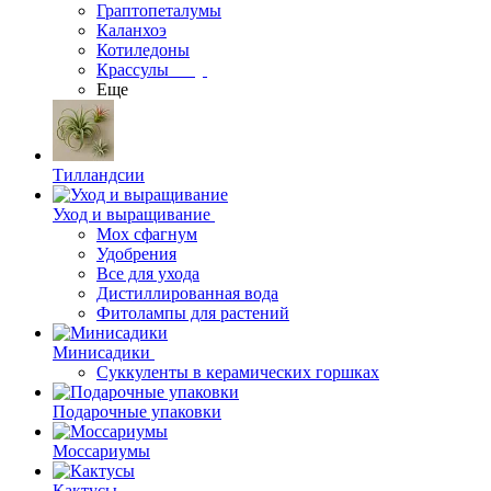
Граптопеталумы
Каланхоэ
Котиледоны
Крассулы
Еще
Тилландсии
Уход и выращивание
Мох сфагнум
Удобрения
Все для ухода
Дистиллированная вода
Фитолампы для растений
Минисадики
Суккуленты в керамических горшках
Подарочные упаковки
Моссариумы
Кактусы