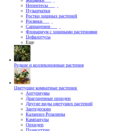
Жирянки
Непентесы
Пузырчатки
Ростки хищных растений
Росянки
Саррацении
Флорариум с хищными растениями
Цефалотусы
Еще
Редкие и коллекционные растения
Цветущие комнатные растения
Антуриумы
Драгоценные орхидеи
Другие виды цветущих растений
Зантедескии
Каланхоэ Розалины
Кампанулы
Орхидеи
Пуансеттии