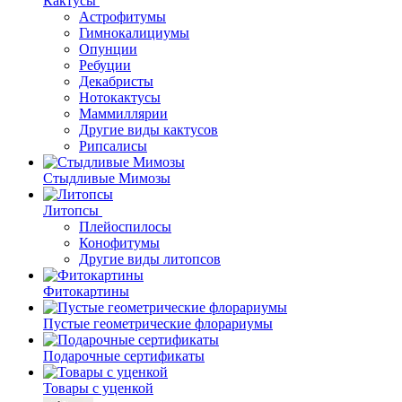
Кактусы
Астрофитумы
Гимнокалициумы
Опунции
Ребуции
Декабристы
Нотокактусы
Маммиллярии
Другие виды кактусов
Рипсалисы
Стыдливые Мимозы
Литопсы
Плейоспилосы
Конофитумы
Другие виды литопсов
Фитокартины
Пустые геометрические флорариумы
Подарочные сертификаты
Товары с уценкой