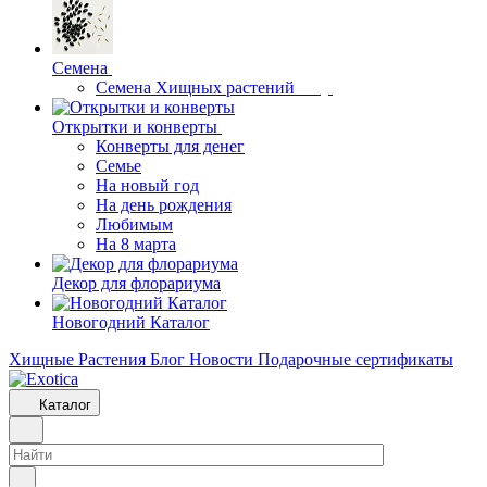
Семена
Семена Хищных растений
Открытки и конверты
Конверты для денег
Семье
На новый год
На день рождения
Любимым
На 8 марта
Декор для флорариума
Новогодний Каталог
Хищные Растения
Блог
Новости
Подарочные сертификаты
Каталог