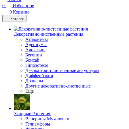
0
Избранное
0
Корзина
Каталог
Декоративно-лиственные растения
Аглаонемы
Адениумы
Алоказии
Бегонии
Бонсай
Гипоэстесы
Декоративно-лиственные антуриумы
Диффенбахии
Драцены
Другие декоративно-лиственные
Еще
Хищные Растения
Венерины Мухоловки
Гелиамфоры