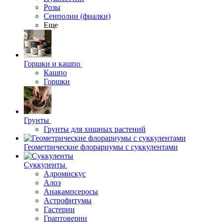
Розы
Сенполии (фиалки)
Еще
Горшки и кашпо
Кашпо
Горшки
Грунты
Грунты для хищных растений
Геометрические флорариумы с суккулентами
Суккуленты
Адромискус
Алоэ
Анакампсеросы
Астрофитумы
Гастерии
Граптоверии