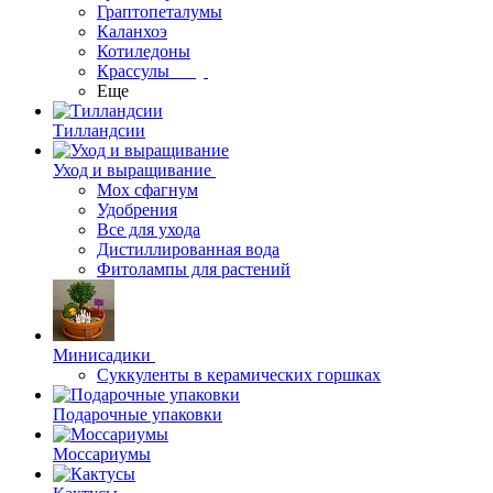
Граптопеталумы
Каланхоэ
Котиледоны
Крассулы
Еще
Тилландсии
Уход и выращивание
Мох сфагнум
Удобрения
Все для ухода
Дистиллированная вода
Фитолампы для растений
Минисадики
Суккуленты в керамических горшках
Подарочные упаковки
Моссариумы