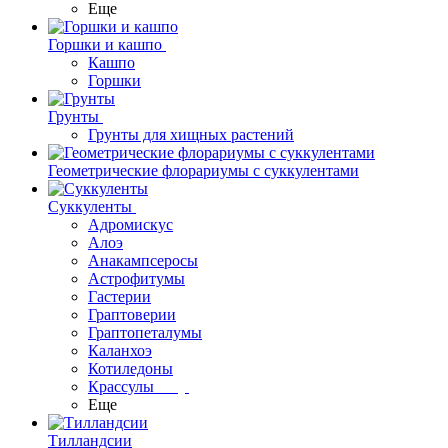
Еще
Горшки и кашпо
Кашпо
Горшки
Грунты
Грунты для хищных растений
Геометрические флорариумы с суккулентами
Суккуленты
Адромискус
Алоэ
Анакампсеросы
Астрофитумы
Гастерии
Граптоверии
Граптопеталумы
Каланхоэ
Котиледоны
Крассулы
Еще
Тилландсии