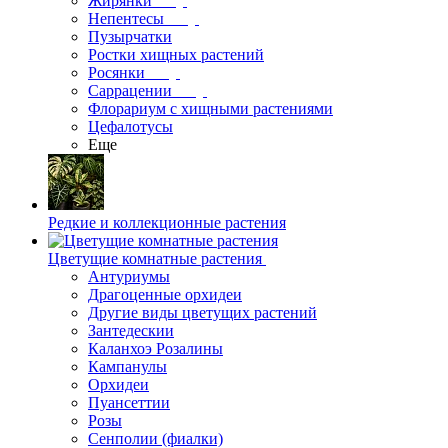
Жирянки
Непентесы
Пузырчатки
Ростки хищных растений
Росянки
Саррацении
Флорариум с хищными растениями
Цефалотусы
Еще
Редкие и коллекционные растения
Цветущие комнатные растения
Антуриумы
Драгоценные орхидеи
Другие виды цветущих растений
Зантедескии
Каланхоэ Розалины
Кампанулы
Орхидеи
Пуансеттии
Розы
Сенполии (фиалки)