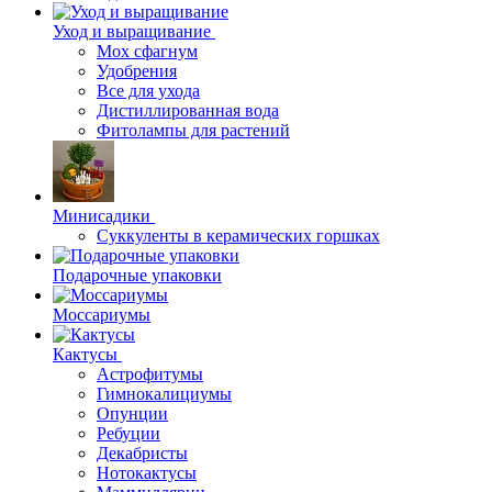
Уход и выращивание
Мох сфагнум
Удобрения
Все для ухода
Дистиллированная вода
Фитолампы для растений
Минисадики
Суккуленты в керамических горшках
Подарочные упаковки
Моссариумы
Кактусы
Астрофитумы
Гимнокалициумы
Опунции
Ребуции
Декабристы
Нотокактусы