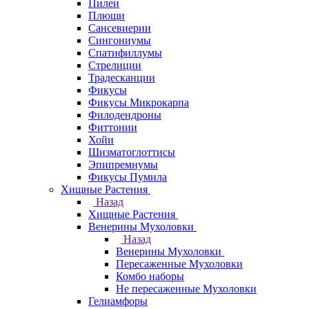
Пилеи
Плющи
Сансевиерии
Сингониумы
Спатифиллумы
Стрелиции
Традесканции
Фикусы
Фикусы Микрокарпа
Филодендроны
Фиттонии
Хойи
Шизматоглоттисы
Эпипремнумы
Фикусы Пумила
Хищные Растения
Назад
Хищные Растения
Венерины Мухоловки
Назад
Венерины Мухоловки
Пересаженные Мухоловки
Комбо наборы
Не пересаженные Мухоловки
Гелиамфоры