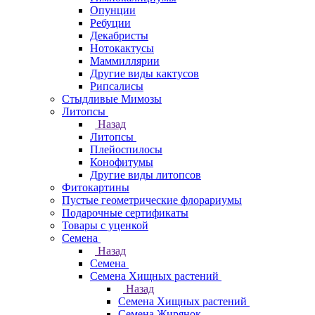
Опунции
Ребуции
Декабристы
Нотокактусы
Маммиллярии
Другие виды кактусов
Рипсалисы
Стыдливые Мимозы
Литопсы
Назад
Литопсы
Плейоспилосы
Конофитумы
Другие виды литопсов
Фитокартины
Пустые геометрические флорариумы
Подарочные сертификаты
Товары с уценкой
Семена
Назад
Семена
Семена Хищных растений
Назад
Семена Хищных растений
Семена Жирянок