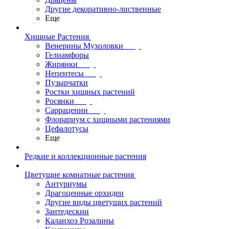
Другие декоративно-лиственные
Еще
Хищные Растения
Венерины Мухоловки
Гелиамфоры
Жирянки
Непентесы
Пузырчатки
Ростки хищных растений
Росянки
Саррацении
Флорариум с хищными растениями
Цефалотусы
Еще
Редкие и коллекционные растения
Цветущие комнатные растения
Антуриумы
Драгоценные орхидеи
Другие виды цветущих растений
Зантедескии
Каланхоэ Розалины