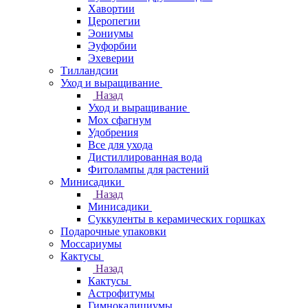
Хавортии
Церопегии
Эониумы
Эуфорбии
Эхеверии
Тилландсии
Уход и выращивание
Назад
Уход и выращивание
Мох сфагнум
Удобрения
Все для ухода
Дистиллированная вода
Фитолампы для растений
Минисадики
Назад
Минисадики
Суккуленты в керамических горшках
Подарочные упаковки
Моссариумы
Кактусы
Назад
Кактусы
Астрофитумы
Гимнокалициумы