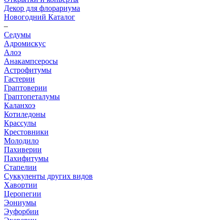
Декор для флорариума
Новогодний Каталог
–
Седумы
Адромискус
Алоэ
Анакампсеросы
Астрофитумы
Гастерии
Граптоверии
Граптопеталумы
Каланхоэ
Котиледоны
Крассулы
Крестовники
Молодило
Пахиверии
Пахифитумы
Стапелии
Суккуленты других видов
Хавортии
Церопегии
Эониумы
Эуфорбии