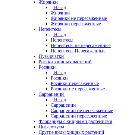
Жирянки
Назад
Жирянки
Жирянки не пересаженные
Жирянки пересаженные
Непентесы
Назад
Непентесы
Непентесы не пересаженные
Непентесы Пересаженные
Пузырчатки
Ростки хищных растений
Росянки
Назад
Росянки
Росянки пересаженные
Росянки не пересаженные
Саррацении
Назад
Саррацении
Саррацении не пересаженные
Саррацении пересаженные
Флорариум с хищными растениями
Цефалотусы
Другие виды хищных растений