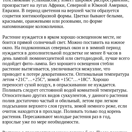
произрастает на лугах Африки, Северной и Южной Америки,
Евразии. В период цветения на верхней части образуется
соцветия зонтикообразной формы. Цветки бывают белыми,
красными, оранжевыми или розовыми, по форме
напоминающие колокольчики.
Растение нуждается в ярком хорошо освещенном месте, не
боится прямой солнечный свет. Можно поставить на южное
окно. На подоконниках северных окон и в зимний период
нуждается в дополнительной подсветке не менее 8 часов в
день лампой люминесцентной или светодиодной, лучше всего
подойдет фито–лампа. Без хорошего освещения стебли
растение вытягивается, увеличивается межузлие, что
приводит к потере декоративности. Оптимальная температура
летом +21С°…+25С°, зимой +15С°…+18С°. Хорошо
переносит сухой воздух, в опрыскивании не нуждается.
Поливать следует отстоянной водой комнатной температуры.
Относительно других видов суккулентов, у данного растения
полив достаточно частый и обильный, летом при легком
подсыхании верхнего слоя грунта, зимой немного реже, если
очиток находится в прохладе. Поливать только под корень
растения. Пересаживают молодые растения раз в год,
взрослые уже по мере необходимости.