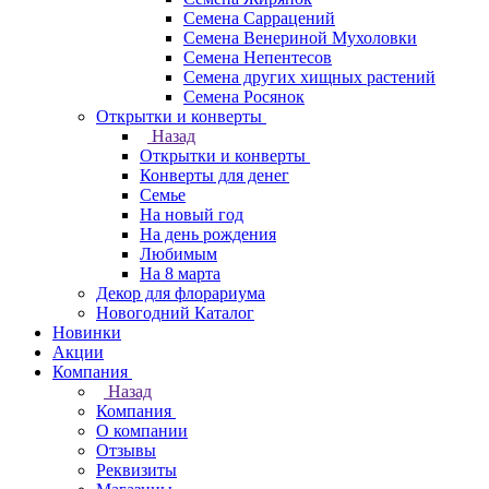
Семена Саррацений
Семена Венериной Мухоловки
Семена Непентесов
Семена других хищных растений
Семена Росянок
Открытки и конверты
Назад
Открытки и конверты
Конверты для денег
Семье
На новый год
На день рождения
Любимым
На 8 марта
Декор для флорариума
Новогодний Каталог
Новинки
Акции
Компания
Назад
Компания
О компании
Отзывы
Реквизиты