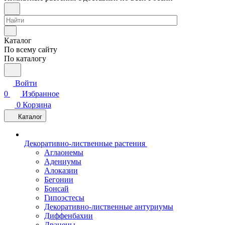
Каталог
По всему сайту
По каталогу
Войти
0
Избранное
0
Корзина
Каталог
Декоративно-лиственные растения
Аглаонемы
Адениумы
Алоказии
Бегонии
Бонсай
Гипоэстесы
Декоративно-лиственные антуриумы
Диффенбахии
Драцены