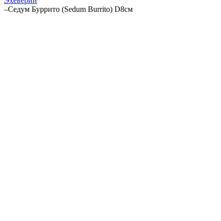
Эхеверии
–
Седум Буррито (Sedum Burrito) D8см