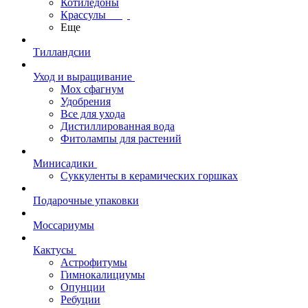
Котиледоны
Крассулы
Еще
Тилландсии
Уход и выращивание
Мох сфагнум
Удобрения
Все для ухода
Дистиллированная вода
Фитолампы для растений
Минисадики
Суккуленты в керамических горшках
Подарочные упаковки
Моссариумы
Кактусы
Астрофитумы
Гимнокалициумы
Опунции
Ребуции