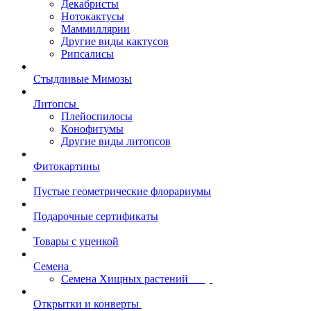
Декабристы
Нотокактусы
Маммиллярии
Другие виды кактусов
Рипсалисы
Стыдливые Мимозы
Литопсы
Плейоспилосы
Конофитумы
Другие виды литопсов
Фитокартины
Пустые геометрические флорариумы
Подарочные сертификаты
Товары с уценкой
Семена
Семена Хищных растений
Открытки и конверты