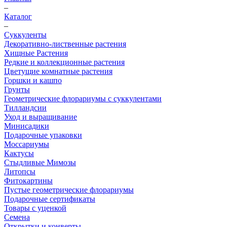
–
Каталог
–
Суккуленты
Декоративно-лиственные растения
Хищные Растения
Редкие и коллекционные растения
Цветущие комнатные растения
Горшки и кашпо
Грунты
Геометрические флорариумы с суккулентами
Тилландсии
Уход и выращивание
Минисадики
Подарочные упаковки
Моссариумы
Кактусы
Стыдливые Мимозы
Литопсы
Фитокартины
Пустые геометрические флорариумы
Подарочные сертификаты
Товары с уценкой
Семена
Открытки и конверты