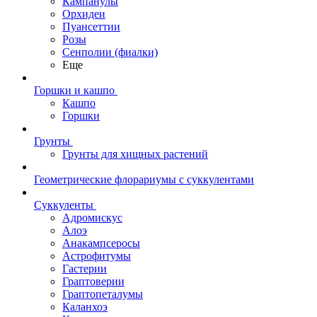
Кампанулы
Орхидеи
Пуансеттии
Розы
Сенполии (фиалки)
Еще
Горшки и кашпо
Кашпо
Горшки
Грунты
Грунты для хищных растений
Геометрические флорариумы с суккулентами
Суккуленты
Адромискус
Алоэ
Анакампсеросы
Астрофитумы
Гастерии
Граптоверии
Граптопеталумы
Каланхоэ