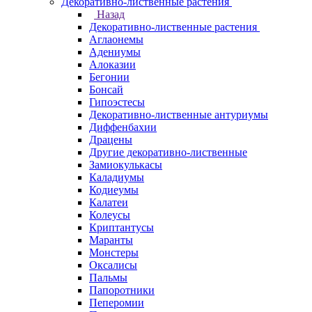
Декоративно-лиственные растения
Назад
Декоративно-лиственные растения
Аглаонемы
Адениумы
Алоказии
Бегонии
Бонсай
Гипоэстесы
Декоративно-лиственные антуриумы
Диффенбахии
Драцены
Другие декоративно-лиственные
Замиокулькасы
Каладиумы
Кодиеумы
Калатеи
Колеусы
Криптантусы
Маранты
Монстеры
Оксалисы
Пальмы
Папоротники
Пеперомии