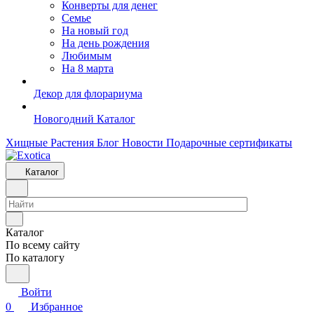
Конверты для денег
Семье
На новый год
На день рождения
Любимым
На 8 марта
Декор для флорариума
Новогодний Каталог
Хищные Растения
Блог
Новости
Подарочные сертификаты
Каталог
Каталог
По всему сайту
По каталогу
Войти
0
Избранное