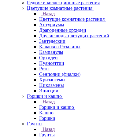
Редкие и коллекционные растения
Цветущие комнатные растения
Назад
Цветущие комнатные растения
Антуриумы
Драгоценные орхидеи
Другие виды цветущих растений
Зантедескии
Каланхоэ Розалины
Кампанулы
Орхидеи
Пуансеттии
Розы
Сенполии (фиалки)
Хризантемы
Цикламены
Эписции
Горшки и кашпо
Назад
Горшки и кашпо
Кашпо
Горшки
Грунты
Назад
Грунты