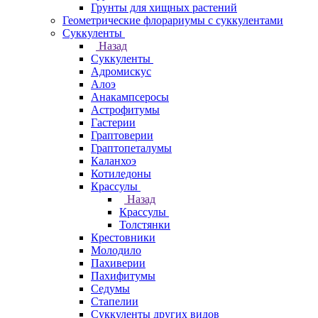
Грунты для хищных растений
Геометрические флорариумы с суккулентами
Суккуленты
Назад
Суккуленты
Адромискус
Алоэ
Анакампсеросы
Астрофитумы
Гастерии
Граптоверии
Граптопеталумы
Каланхоэ
Котиледоны
Крассулы
Назад
Крассулы
Толстянки
Крестовники
Молодило
Пахиверии
Пахифитумы
Седумы
Стапелии
Суккуленты других видов