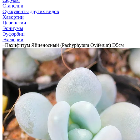
Седумы
Стапелии
Суккуленты других видов
Хавортии
Церопегии
Эониумы
Эуфорбии
Эхеверии
–
Пахифитум Яйценосный (Pachyphytum Oviferum) D5см