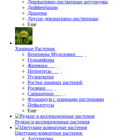
Декоративно-лиственные антуриумы
Диффенбахии
Драцены
Другие декоративно-лиственные
Еще
Хищные Растения
Венерины Мухоловки
Гелиамфоры
Жирянки
Непентесы
Пузырчатки
Ростки хищных растений
Росянки
Саррацении
Флорариум с хищными растениями
Цефалотусы
Еще
Редкие и коллекционные растения
Цветущие комнатные растения
Антуриумы