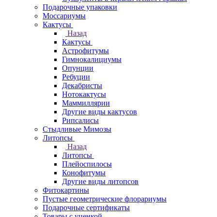
Подарочные упаковки
Моссариумы
Кактусы
Назад
Кактусы
Астрофитумы
Гимнокалициумы
Опунции
Ребуции
Декабристы
Нотокактусы
Маммиллярии
Другие виды кактусов
Рипсалисы
Стыдливые Мимозы
Литопсы
Назад
Литопсы
Плейоспилосы
Конофитумы
Другие виды литопсов
Фитокартины
Пустые геометрические флорариумы
Подарочные сертификаты
Товары с уценкой