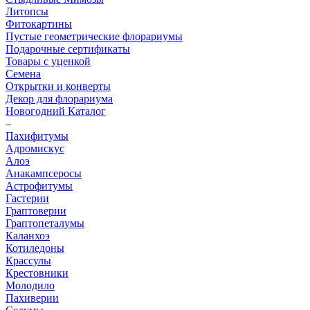
Литопсы
Фитокартины
Пустые геометрические флорариумы
Подарочные сертификаты
Товары с уценкой
Семена
Открытки и конверты
Декор для флорариума
Новогодний Каталог
–
Пахифитумы
Адромискус
Алоэ
Анакампсеросы
Астрофитумы
Гастерии
Граптоверии
Граптопеталумы
Каланхоэ
Котиледоны
Крассулы
Крестовники
Молодило
Пахиверии