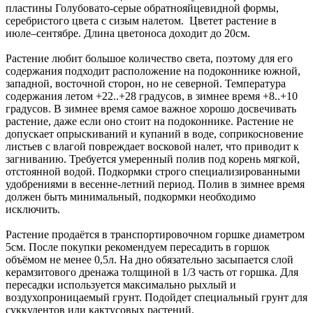
пластины Голубовато-серые обратнояйцевидной формы,
серебристого цвета с сизым налетом. Цветет растение в
июле–сентябре. Длина цветоноса доходит до 20см.
Растение любит большое количество света, поэтому для его
содержания подходит расположение на подоконнике южной,
западной, восточной сторон, но не северной. Температура
содержания летом +22..+28 градусов, в зимнее время +8..+10
градусов. В зимнее время самое важное хорошо досвечивать
растение, даже если оно стоит на подоконнике. Растение не
допускает опрыскиваний и купаний в воде, соприкосновение
листьев с влагой повреждает восковой налет, что приводит к
загниванию. Требуется умеренный полив под корень мягкой,
отстоянной водой. Подкормки строго специализированными
удобрениями в весенне-летний период. Полив в зимнее время
должен быть минимальный, подкормки необходимо
исключить.
Растение продаётся в транспортировочном горшке диаметром
5см. После покупки рекомендуем пересадить в горшок
объёмом не менее 0,5л. На дно обязательно засыпается слой
керамзитового дренажа толщиной в 1/3 часть от горшка. Для
пересадки используется максимально рыхлый и
воздухопроницаемый грунт. Подойдет специальный грунт для
суккулентов или кактусовых растений.