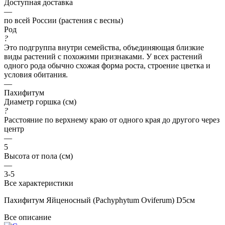
Доступная доставка
—
по всей России (растения с весны)
Род
?
Это подгруппа внутри семейства, объединяющая близкие
виды растений с похожими признаками. У всех растений
одного рода обычно схожая форма роста, строение цветка и
условия обитания.
—
Пахифитум
Диаметр горшка (см)
?
Расстояние по верхнему краю от одного края до другого через
центр
—
5
Высота от пола (см)
—
3-5
Все характеристики
Пахифитум Яйценосный (Pachyphytum Oviferum) D5см
Все описание