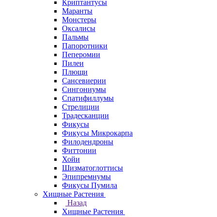
Криптантусы
Маранты
Монстеры
Оксалисы
Пальмы
Папоротники
Пеперомии
Пилеи
Плющи
Сансевиерии
Сингониумы
Спатифиллумы
Стрелиции
Традесканции
Фикусы
Фикусы Микрокарпа
Филодендроны
Фиттонии
Хойи
Шизматоглоттисы
Эпипремнумы
Фикусы Пумила
Хищные Растения
Назад
Хищные Растения