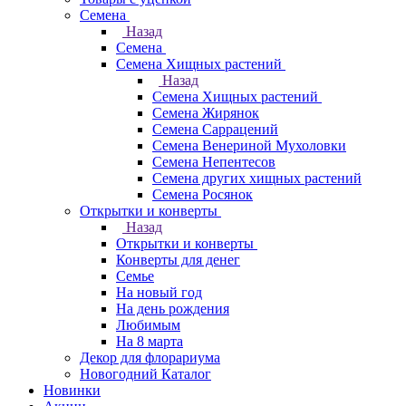
Семена
Назад
Семена
Семена Хищных растений
Назад
Семена Хищных растений
Семена Жирянок
Семена Саррацений
Семена Венериной Мухоловки
Семена Непентесов
Семена других хищных растений
Семена Росянок
Открытки и конверты
Назад
Открытки и конверты
Конверты для денег
Семье
На новый год
На день рождения
Любимым
На 8 марта
Декор для флорариума
Новогодний Каталог
Новинки