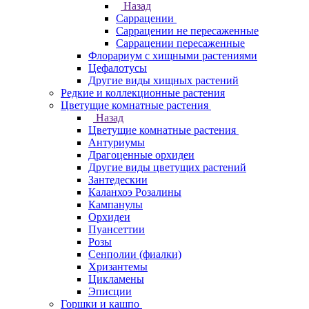
Назад
Саррацении
Саррацении не пересаженные
Саррацении пересаженные
Флорариум с хищными растениями
Цефалотусы
Другие виды хищных растений
Редкие и коллекционные растения
Цветущие комнатные растения
Назад
Цветущие комнатные растения
Антуриумы
Драгоценные орхидеи
Другие виды цветущих растений
Зантедескии
Каланхоэ Розалины
Кампанулы
Орхидеи
Пуансеттии
Розы
Сенполии (фиалки)
Хризантемы
Цикламены
Эписции
Горшки и кашпо