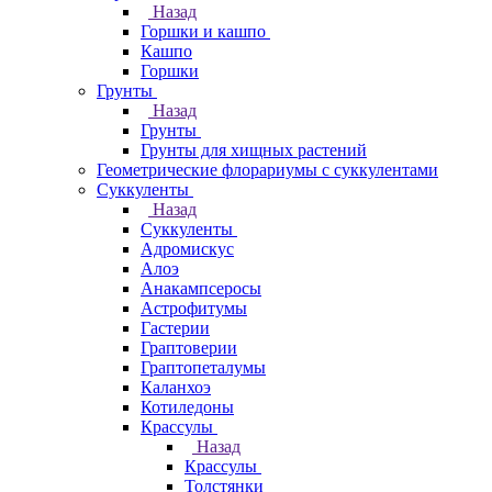
Назад
Горшки и кашпо
Кашпо
Горшки
Грунты
Назад
Грунты
Грунты для хищных растений
Геометрические флорариумы с суккулентами
Суккуленты
Назад
Суккуленты
Адромискус
Алоэ
Анакампсеросы
Астрофитумы
Гастерии
Граптоверии
Граптопеталумы
Каланхоэ
Котиледоны
Крассулы
Назад
Крассулы
Толстянки