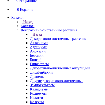
0
Избранное
0
Корзина
Каталог
Назад
Каталог
Декоративно-лиственные растения
Назад
Декоративно-лиственные растения
Аглаонемы
Адениумы
Алоказии
Бегонии
Бонсай
Гипоэстесы
Декоративно-лиственные антуриумы
Диффенбахии
Драцены
Другие декоративно-лиственные
Замиокулькасы
Каладиумы
Кодиеумы
Калатеи
Колеусы