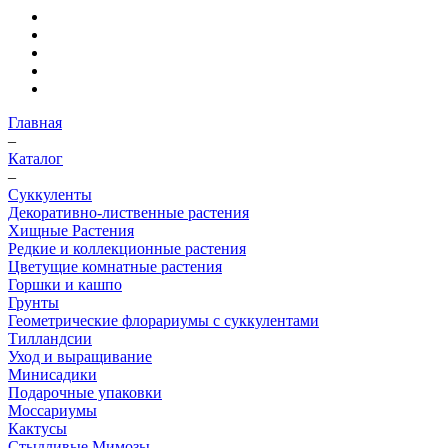
Главная
–
Каталог
–
Суккуленты
Декоративно-лиственные растения
Хищные Растения
Редкие и коллекционные растения
Цветущие комнатные растения
Горшки и кашпо
Грунты
Геометрические флорариумы с суккулентами
Тилландсии
Уход и выращивание
Минисадики
Подарочные упаковки
Моссариумы
Кактусы
Стыдливые Мимозы