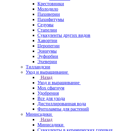
Крестовники
Молодило
Пахиверии
Пахифитумы
Седумы
Стапелии
Суккуленты других видов
Хавортии
Церопегии
Эониумы
Эуфорбии
Эхеверии
Тилландсии
Уход и выращивание
Назад
Уход и выращивание
Мох сфагнум
Удобрения
Все для ухода
Дистиллированная вода
Фитолампы для растений
Минисадики
Назад
Минисадики
Суккуленты в керамических горшках