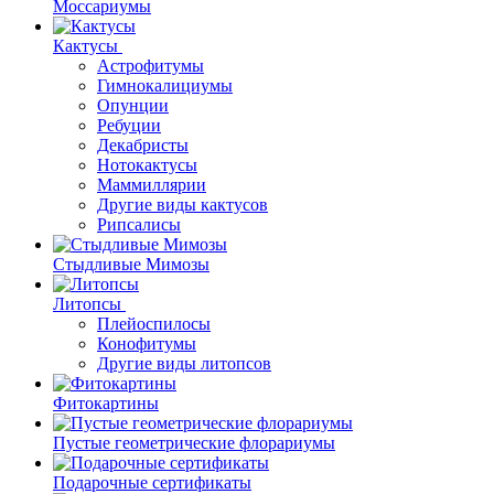
Моссариумы
Кактусы
Астрофитумы
Гимнокалициумы
Опунции
Ребуции
Декабристы
Нотокактусы
Маммиллярии
Другие виды кактусов
Рипсалисы
Стыдливые Мимозы
Литопсы
Плейоспилосы
Конофитумы
Другие виды литопсов
Фитокартины
Пустые геометрические флорариумы
Подарочные сертификаты