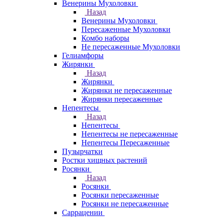
Венерины Мухоловки
Назад
Венерины Мухоловки
Пересаженные Мухоловки
Комбо наборы
Не пересаженные Мухоловки
Гелиамфоры
Жирянки
Назад
Жирянки
Жирянки не пересаженные
Жирянки пересаженные
Непентесы
Назад
Непентесы
Непентесы не пересаженные
Непентесы Пересаженные
Пузырчатки
Ростки хищных растений
Росянки
Назад
Росянки
Росянки пересаженные
Росянки не пересаженные
Саррацении