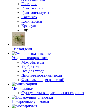
Гастерии
Граптоверии
Граптопеталумы
Каланхоэ
Котиледоны
Крассулы
Еще
Тилландсии
Уход и выращивание
Мох сфагнум
Удобрения
Все для ухода
Дистиллированная вода
Фитолампы для растений
Минисадики
Суккуленты в керамических горшках
Подарочные упаковки