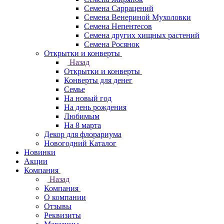
Семена Саррацений
Семена Венериной Мухоловки
Семена Непентесов
Семена других хищных растений
Семена Росянок
Открытки и конверты
Назад
Открытки и конверты
Конверты для денег
Семье
На новый год
На день рождения
Любимым
На 8 марта
Декор для флорариума
Новогодний Каталог
Новинки
Акции
Компания
Назад
Компания
О компании
Отзывы
Реквизиты