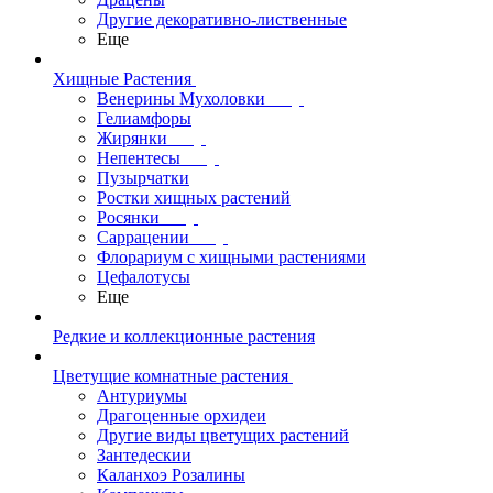
Другие декоративно-лиственные
Еще
Хищные Растения
Венерины Мухоловки
Гелиамфоры
Жирянки
Непентесы
Пузырчатки
Ростки хищных растений
Росянки
Саррацении
Флорариум с хищными растениями
Цефалотусы
Еще
Редкие и коллекционные растения
Цветущие комнатные растения
Антуриумы
Драгоценные орхидеи
Другие виды цветущих растений
Зантедескии
Каланхоэ Розалины