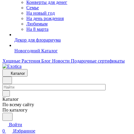
Конверты для денег
Семье
На новый год
На день рождения
Любимым
На 8 марта
Декор для флорариума
Новогодний Каталог
Хищные Растения
Блог
Новости
Подарочные сертификаты
Каталог
Каталог
По всему сайту
По каталогу
Войти
0
Избранное