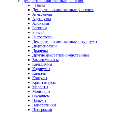
Декоративно-лиственные растения
Назад
Декоративно-лиственные растения
Аглаонемы
Адениумы
Алоказии
Бегонии
Бонсай
Гипоэстесы
Декоративно-лиственные антуриумы
Диффенбахии
Драцены
Другие декоративно-лиственные
Замиокулькасы
Каладиумы
Кодиеумы
Калатеи
Колеусы
Криптантусы
Маранты
Монстеры
Оксалисы
Пальмы
Папоротники
Пеперомии