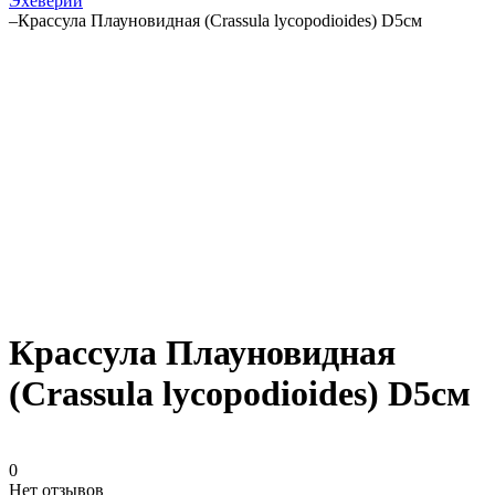
Эхеверии
–
Крассула Плауновидная (Crassula lycopodioides) D5см
Крассула Плауновидная
(Crassula lycopodioides) D5см
0
Нет отзывов