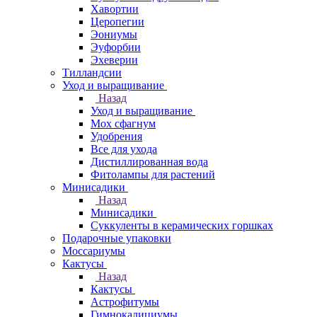
Хавортии
Церопегии
Эониумы
Эуфорбии
Эхеверии
Тилландсии
Уход и выращивание
Назад
Уход и выращивание
Мох сфагнум
Удобрения
Все для ухода
Дистиллированная вода
Фитолампы для растений
Минисадики
Назад
Минисадики
Суккуленты в керамических горшках
Подарочные упаковки
Моссариумы
Кактусы
Назад
Кактусы
Астрофитумы
Гимнокалициумы