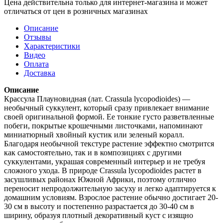
Цена действительна только для интернет-магазина и может
отличаться от цен в розничных магазинах
Описание
Отзывы
Характеристики
Видео
Оплата
Доставка
Описание
Крассула Плауновидная (лат. Crassula lycopodioides) —
необычный суккулент, который сразу привлекает внимание
своей оригинальной формой. Ее тонкие густо разветвленные
побеги, покрытые крошечными листочками, напоминают
миниатюрный хвойный кустик или зеленый коралл.
Благодаря необычной текстуре растение эффектно смотрится
как самостоятельно, так и в композициях с другими
суккулентами, украшая современный интерьер и не требуя
сложного ухода. В природе Crassula lycopodioides растет в
засушливых районах Южной Африки, поэтому отлично
переносит непродолжительную засуху и легко адаптируется к
домашним условиям. Взрослое растение обычно достигает 20-
30 см в высоту и постепенно разрастается до 30-40 см в
ширину, образуя плотный декоративный куст с изящно