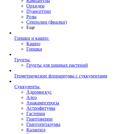
Кампанулы
Орхидеи
Пуансеттии
Розы
Сенполии (фиалки)
Еще
Горшки и кашпо
Кашпо
Горшки
Грунты
Грунты для хищных растений
Геометрические флорариумы с суккулентами
Суккуленты
Адромискус
Алоэ
Анакампсеросы
Астрофитумы
Гастерии
Граптоверии
Граптопеталумы
Каланхоэ