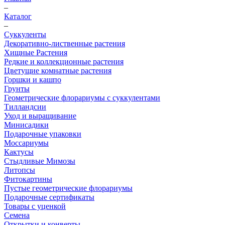
–
Каталог
–
Суккуленты
Декоративно-лиственные растения
Хищные Растения
Редкие и коллекционные растения
Цветущие комнатные растения
Горшки и кашпо
Грунты
Геометрические флорариумы с суккулентами
Тилландсии
Уход и выращивание
Минисадики
Подарочные упаковки
Моссариумы
Кактусы
Стыдливые Мимозы
Литопсы
Фитокартины
Пустые геометрические флорариумы
Подарочные сертификаты
Товары с уценкой
Семена
Открытки и конверты