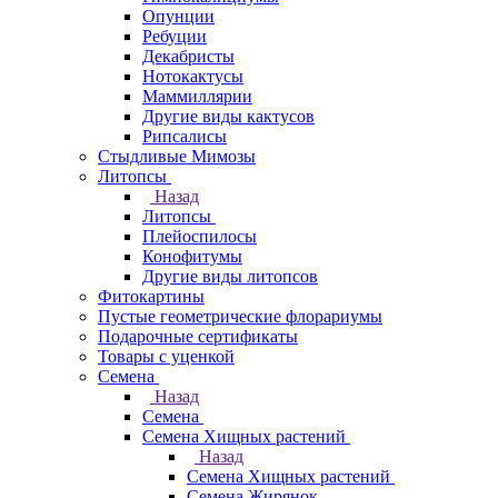
Опунции
Ребуции
Декабристы
Нотокактусы
Маммиллярии
Другие виды кактусов
Рипсалисы
Стыдливые Мимозы
Литопсы
Назад
Литопсы
Плейоспилосы
Конофитумы
Другие виды литопсов
Фитокартины
Пустые геометрические флорариумы
Подарочные сертификаты
Товары с уценкой
Семена
Назад
Семена
Семена Хищных растений
Назад
Семена Хищных растений
Семена Жирянок