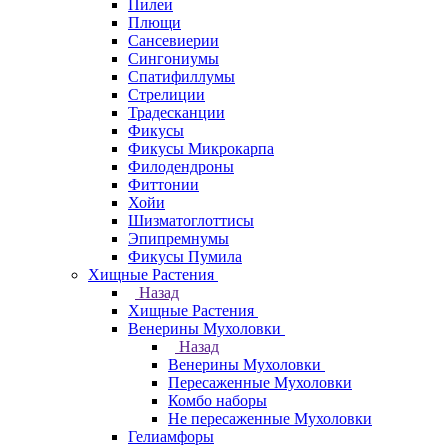
Пилеи
Плющи
Сансевиерии
Сингониумы
Спатифиллумы
Стрелиции
Традесканции
Фикусы
Фикусы Микрокарпа
Филодендроны
Фиттонии
Хойи
Шизматоглоттисы
Эпипремнумы
Фикусы Пумила
Хищные Растения
Назад
Хищные Растения
Венерины Мухоловки
Назад
Венерины Мухоловки
Пересаженные Мухоловки
Комбо наборы
Не пересаженные Мухоловки
Гелиамфоры