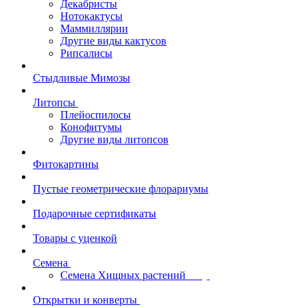
Декабристы
Нотокактусы
Маммиллярии
Другие виды кактусов
Рипсалисы
Стыдливые Мимозы
Литопсы
Плейоспилосы
Конофитумы
Другие виды литопсов
Фитокартины
Пустые геометрические флорариумы
Подарочные сертификаты
Товары с уценкой
Семена
Семена Хищных растений
Открытки и конверты