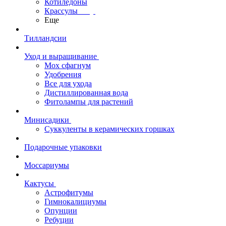
Котиледоны
Крассулы
Еще
Тилландсии
Уход и выращивание
Мох сфагнум
Удобрения
Все для ухода
Дистиллированная вода
Фитолампы для растений
Минисадики
Суккуленты в керамических горшках
Подарочные упаковки
Моссариумы
Кактусы
Астрофитумы
Гимнокалициумы
Опунции
Ребуции