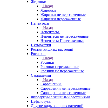
Жирянки
Назад
Жирянки
Жирянки не пересаженные
Жирянки пересаженные
Непентесы
Назад
Непентесы
Непентесы не пересаженные
Непентесы Пересаженные
Пузырчатки
Ростки хищных растений
Росянки
Назад
Росянки
Росянки пересаженные
Росянки не пересаженные
Саррацении
Назад
Саррацении
Саррацении не пересаженные
Саррацении пересаженные
Флорариум с хищными растениями
Цефалотусы
Другие виды хищных растений