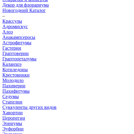
Декор для флорариума
Новогодний Каталог
–
Крассулы
Адромискус
Алоэ
Анакампсеросы
Астрофитумы
Гастерии
Граптоверии
Граптопеталумы
Каланхоэ
Котиледоны
Крестовники
Молодило
Пахиверии
Пахифитумы
Седумы
Стапелии
Суккуленты других видов
Хавортии
Церопегии
Эониумы
Эуфорбии