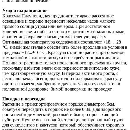
свисающими побегами.
Уход и выращивание
Крассула Плауновидная предпочитает яркое рассеянное
освещение и хорошо переносит несколько часов мягкого
прямого солнца утром или вечером. При достаточном
количестве света побеги остаются плотными и компактными,
а растение сохраняет насыщенную зеленую окраску.
Оптимальная температура содержания составляет +18...+28
°C, зимой желательно обеспечить более прохладные условия в
пределах +12...+16 °C. Крассула отлично растет при обычной
комнатной влажности воздуха и не требует опрыскивания.
Поливают растение только после полного просыхания грунта,
поскольку избыток влаги оно переносит значительно хуже,
чем кратковременную засуху. В период активного роста, с
весны до начала осени, достаточно подкармливать крассулу
один раз в месяц удобрением для кактусов и суккулентов в
половинной дозировке. Зимой подкормки не проводят.
Посадка и пересадка
Растение в транспортировочном горшке диаметром 5см,
советуем пересадить в горшок не более 0,3л. Для здорового
роста необходим легкий, рыхлый и быстро просыхающий
субстрат. Лучше всего подойдет специализированный грунт
для суккулентов и кактусов, который обеспечивает хорошую