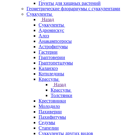
Грунты для хищных растений
Геометрические флорариумы с суккулентами
Суккуленты
Назад
Суккуленты
Адромискус
Алоэ
Анакампсеросы
Астрофитумы
Гастерии
Граптоверии
Граптопеталумы
Каланхоэ
Котиледоны
Крассулы
Назад
Крассулы
Толстянки
Крестовники
Молодило
Пахиверии
Пахифитумы
Седумы
Стапелии
Суккуленты других видов