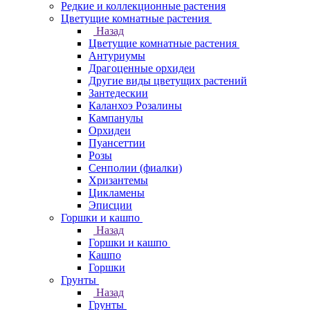
Редкие и коллекционные растения
Цветущие комнатные растения
Назад
Цветущие комнатные растения
Антуриумы
Драгоценные орхидеи
Другие виды цветущих растений
Зантедескии
Каланхоэ Розалины
Кампанулы
Орхидеи
Пуансеттии
Розы
Сенполии (фиалки)
Хризантемы
Цикламены
Эписции
Горшки и кашпо
Назад
Горшки и кашпо
Кашпо
Горшки
Грунты
Назад
Грунты