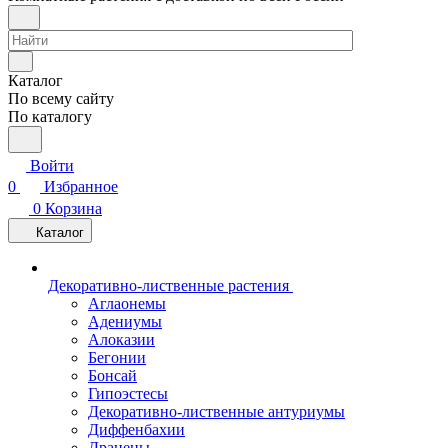
Каталог
По всему сайту
По каталогу
Войти
0
Избранное
0
Корзина
Каталог
Декоративно-лиственные растения
Аглаонемы
Адениумы
Алоказии
Бегонии
Бонсай
Гипоэстесы
Декоративно-лиственные антуриумы
Диффенбахии
Драцены