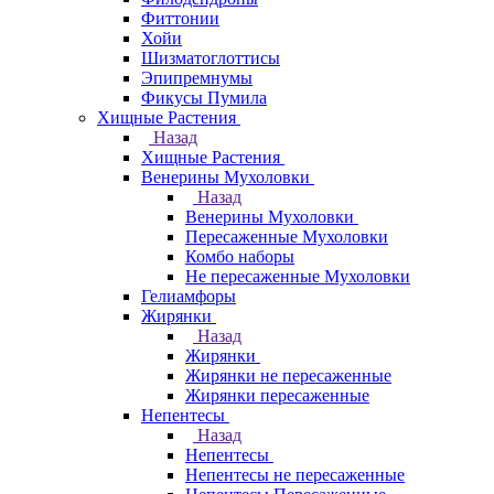
Фиттонии
Хойи
Шизматоглоттисы
Эпипремнумы
Фикусы Пумила
Хищные Растения
Назад
Хищные Растения
Венерины Мухоловки
Назад
Венерины Мухоловки
Пересаженные Мухоловки
Комбо наборы
Не пересаженные Мухоловки
Гелиамфоры
Жирянки
Назад
Жирянки
Жирянки не пересаженные
Жирянки пересаженные
Непентесы
Назад
Непентесы
Непентесы не пересаженные