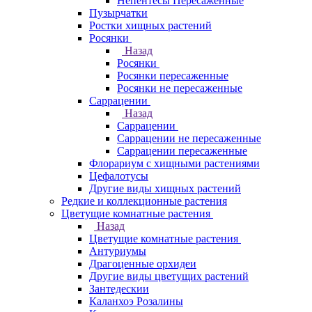
Непентесы Пересаженные
Пузырчатки
Ростки хищных растений
Росянки
Назад
Росянки
Росянки пересаженные
Росянки не пересаженные
Саррацении
Назад
Саррацении
Саррацении не пересаженные
Саррацении пересаженные
Флорариум с хищными растениями
Цефалотусы
Другие виды хищных растений
Редкие и коллекционные растения
Цветущие комнатные растения
Назад
Цветущие комнатные растения
Антуриумы
Драгоценные орхидеи
Другие виды цветущих растений
Зантедескии
Каланхоэ Розалины