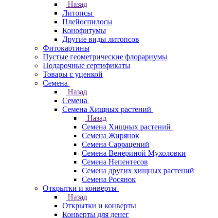
Назад
Литопсы
Плейоспилосы
Конофитумы
Другие виды литопсов
Фитокартины
Пустые геометрические флорариумы
Подарочные сертификаты
Товары с уценкой
Семена
Назад
Семена
Семена Хищных растений
Назад
Семена Хищных растений
Семена Жирянок
Семена Саррацений
Семена Венериной Мухоловки
Семена Непентесов
Семена других хищных растений
Семена Росянок
Открытки и конверты
Назад
Открытки и конверты
Конверты для денег