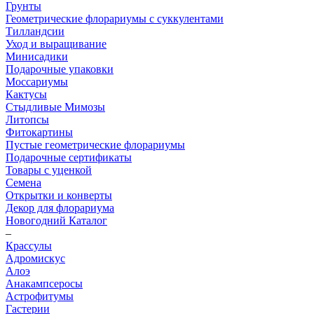
Грунты
Геометрические флорариумы с суккулентами
Тилландсии
Уход и выращивание
Минисадики
Подарочные упаковки
Моссариумы
Кактусы
Стыдливые Мимозы
Литопсы
Фитокартины
Пустые геометрические флорариумы
Подарочные сертификаты
Товары с уценкой
Семена
Открытки и конверты
Декор для флорариума
Новогодний Каталог
–
Крассулы
Адромискус
Алоэ
Анакампсеросы
Астрофитумы
Гастерии