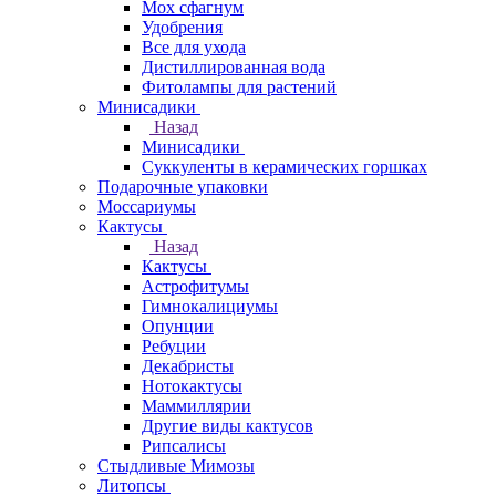
Мох сфагнум
Удобрения
Все для ухода
Дистиллированная вода
Фитолампы для растений
Минисадики
Назад
Минисадики
Суккуленты в керамических горшках
Подарочные упаковки
Моссариумы
Кактусы
Назад
Кактусы
Астрофитумы
Гимнокалициумы
Опунции
Ребуции
Декабристы
Нотокактусы
Маммиллярии
Другие виды кактусов
Рипсалисы
Стыдливые Мимозы
Литопсы