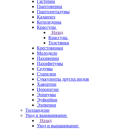
Гастерии
Граптоверии
Граптопеталумы
Каланхоэ
Котиледоны
Крассулы
Назад
Крассулы
Толстянки
Крестовники
Молодило
Пахиверии
Пахифитумы
Седумы
Стапелии
Суккуленты других видов
Хавортии
Церопегии
Эониумы
Эуфорбии
Эхеверии
Тилландсии
Уход и выращивание
Назад
Уход и выращивание