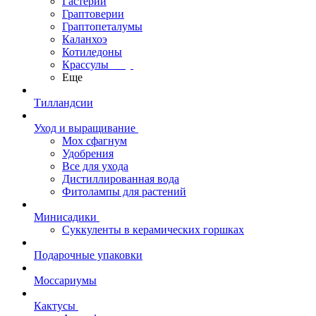
Гастерии
Граптоверии
Граптопеталумы
Каланхоэ
Котиледоны
Крассулы
Еще
Тилландсии
Уход и выращивание
Мох сфагнум
Удобрения
Все для ухода
Дистиллированная вода
Фитолампы для растений
Минисадики
Суккуленты в керамических горшках
Подарочные упаковки
Моссариумы
Кактусы