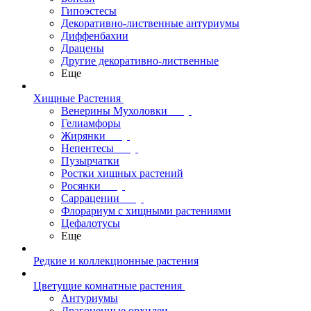
Гипоэстесы
Декоративно-лиственные антуриумы
Диффенбахии
Драцены
Другие декоративно-лиственные
Еще
Хищные Растения
Венерины Мухоловки
Гелиамфоры
Жирянки
Непентесы
Пузырчатки
Ростки хищных растений
Росянки
Саррацении
Флорариум с хищными растениями
Цефалотусы
Еще
Редкие и коллекционные растения
Цветущие комнатные растения
Антуриумы
Драгоценные орхидеи