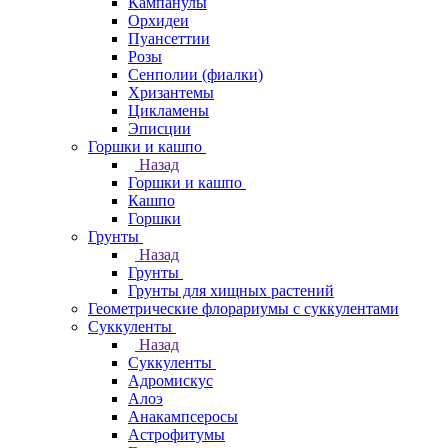
Кампанулы
Орхидеи
Пуансеттии
Розы
Сенполии (фиалки)
Хризантемы
Цикламены
Эписции
Горшки и кашпо
Назад
Горшки и кашпо
Кашпо
Горшки
Грунты
Назад
Грунты
Грунты для хищных растений
Геометрические флорариумы с суккулентами
Суккуленты
Назад
Суккуленты
Адромискус
Алоэ
Анакампсеросы
Астрофитумы