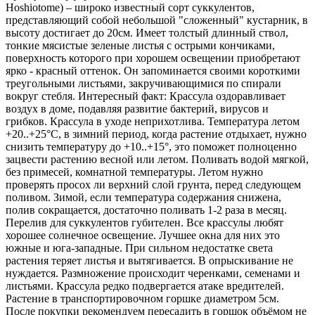
Hoshiotome) – широко известный сорт суккулентов,
представляющий собой небольшой "сложенный" кустарник, в
высоту достигает до 20см. Имеет толстый длинный ствол,
тонкие мясистые зеленые листья с острыми кончиками,
поверхность которого при хорошем освещении приобретают
ярко - красный оттенок. Он запоминается своими короткими
треугольными листьями, закручивающимися по спирали
вокруг стебля. Интересный факт: Крассула оздоравливает
воздух в доме, подавляя развитие бактерий, вирусов и
грибков. Крассула в уходе неприхотлива. Температура летом
+20..+25°С, в зимний период, когда растение отдыхает, нужно
снизить температуру до +10..+15°, это поможет полноценно
зацвести растению весной или летом. Поливать водой мягкой,
без примесей, комнатной температуры. Летом нужно
проверять просох ли верхний слой грунта, перед следующем
поливом. Зимой, если температура содержания снижена,
полив сокращается, достаточно поливать 1-2 раза в месяц.
Перелив для суккулентов губителен. Все крассулы любят
хорошее солнечное освещение. Лучшее окна для них это
южные и юга-западные. При сильном недостатке света
растения теряет листья и вытягивается. В опрыскивание не
нуждается. Размножение происходит черенками, семенами и
листьями. Крассула редко подвергается атаке вредителей.
Растение в транспортировочном горшке диаметром 5см.
После покупки рекомендуем пересадить в горшок объёмом не