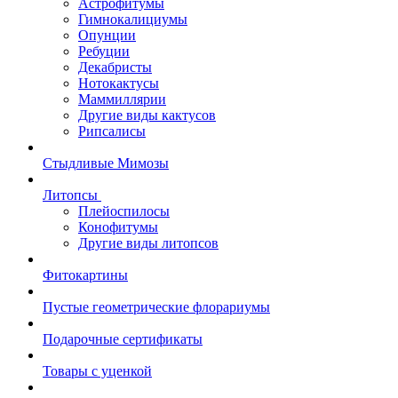
Астрофитумы
Гимнокалициумы
Опунции
Ребуции
Декабристы
Нотокактусы
Маммиллярии
Другие виды кактусов
Рипсалисы
Стыдливые Мимозы
Литопсы
Плейоспилосы
Конофитумы
Другие виды литопсов
Фитокартины
Пустые геометрические флорариумы
Подарочные сертификаты
Товары с уценкой