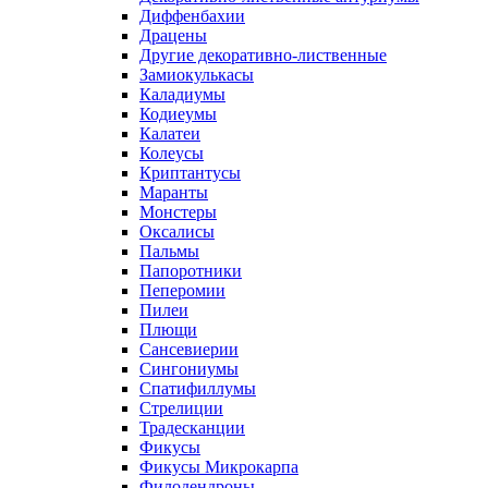
Диффенбахии
Драцены
Другие декоративно-лиственные
Замиокулькасы
Каладиумы
Кодиеумы
Калатеи
Колеусы
Криптантусы
Маранты
Монстеры
Оксалисы
Пальмы
Папоротники
Пеперомии
Пилеи
Плющи
Сансевиерии
Сингониумы
Спатифиллумы
Стрелиции
Традесканции
Фикусы
Фикусы Микрокарпа
Филодендроны