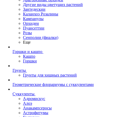
Другие виды цветущих растений
Зантедескии
Каланхоэ Розалины
Кампанулы
Орхидеи
Пуансеттии
Розы
Сенполии (фиалки)
Еще
Горшки и кашпо
Кашпо
Горшки
Грунты
Грунты для хищных растений
Геометрические флорариумы с суккулентами
Суккуленты
Адромискус
Алоэ
Анакампсеросы
Астрофитумы