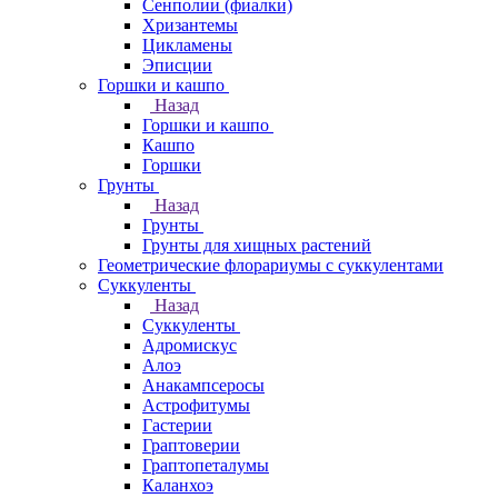
Сенполии (фиалки)
Хризантемы
Цикламены
Эписции
Горшки и кашпо
Назад
Горшки и кашпо
Кашпо
Горшки
Грунты
Назад
Грунты
Грунты для хищных растений
Геометрические флорариумы с суккулентами
Суккуленты
Назад
Суккуленты
Адромискус
Алоэ
Анакампсеросы
Астрофитумы
Гастерии
Граптоверии
Граптопеталумы
Каланхоэ