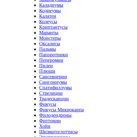
Каладиумы
Кодиеумы
Калатеи
Колеусы
Криптантусы
Маранты
Монстеры
Оксалисы
Пальмы
Папоротники
Пеперомии
Пилеи
Плющи
Сансевиерии
Сингониумы
Спатифиллумы
Стрелиции
Традесканции
Фикусы
Фикусы Микрокарпа
Филодендроны
Фиттонии
Хойи
Шизматоглоттисы