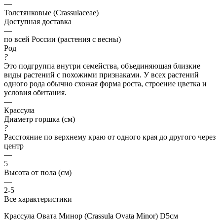
—
Толстянковые (Crassulaceae)
Доступная доставка
—
по всей России (растения с весны)
Род
?
Это подгруппа внутри семейства, объединяющая близкие
виды растений с похожими признаками. У всех растений
одного рода обычно схожая форма роста, строение цветка и
условия обитания.
—
Крассула
Диаметр горшка (см)
?
Расстояние по верхнему краю от одного края до другого через
центр
—
5
Высота от пола (см)
—
2-5
Все характеристики
Крассула Овата Минор (Crassula Ovata Minor) D5см