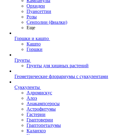
Кампанулы
Орхидеи
Пуансеттии
Розы
Сенполии (фиалки)
Еще
Горшки и кашпо
Кашпо
Горшки
Грунты
Грунты для хищных растений
Геометрические флорариумы с суккулентами
Суккуленты
Адромискус
Алоэ
Анакампсеросы
Астрофитумы
Гастерии
Граптоверии
Граптопеталумы
Каланхоэ