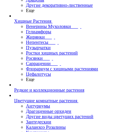
Другие декоративно-лиственные
Еще
Хищные Растения
Венерины Мухоловки
Гелиамфоры
Жирянки
Непентесы
Пузырчатки
Ростки хищных растений
Росянки
Саррацении
Флорариум с хищными растениями
Цефалотусы
Еще
Редкие и коллекционные растения
Цветущие комнатные растения
Антуриумы
Драгоценные орхидеи
Другие виды цветущих растений
Зантедескии
Каланхоэ Розалины