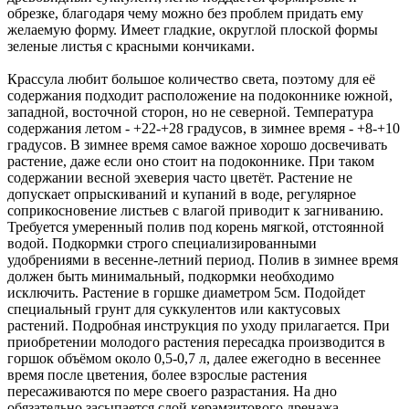
обрезке, благодаря чему можно без проблем придать ему
желаемую форму. Имеет гладкие, округлой плоской формы
зеленые листья с красными кончиками.
Крассула любит большое количество света, поэтому для её
содержания подходит расположение на подоконнике южной,
западной, восточной сторон, но не северной. Температура
содержания летом - +22-+28 градусов, в зимнее время - +8-+10
градусов. В зимнее время самое важное хорошо досвечивать
растение, даже если оно стоит на подоконнике. При таком
содержании весной эхеверия часто цветёт. Растение не
допускает опрыскиваний и купаний в воде, регулярное
соприкосновение листьев с влагой приводит к загниванию.
Требуется умеренный полив под корень мягкой, отстоянной
водой. Подкормки строго специализированными
удобрениями в весенне-летний период. Полив в зимнее время
должен быть минимальный, подкормки необходимо
исключить. Растение в горшке диаметром 5см. Подойдет
специальный грунт для суккулентов или кактусовых
растений. Подробная инструкция по уходу прилагается. При
приобретении молодого растения пересадка производится в
горшок объёмом около 0,5-0,7 л, далее ежегодно в весеннее
время после цветения, более взрослые растения
пересаживаются по мере своего разрастания. На дно
обязательно засыпается слой керамзитового дренажа