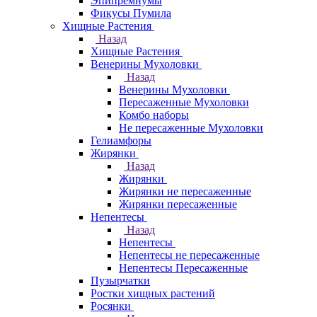
Эпипремнумы
Фикусы Пумила
Хищные Растения
Назад
Хищные Растения
Венерины Мухоловки
Назад
Венерины Мухоловки
Пересаженные Мухоловки
Комбо наборы
Не пересаженные Мухоловки
Гелиамфоры
Жирянки
Назад
Жирянки
Жирянки не пересаженные
Жирянки пересаженные
Непентесы
Назад
Непентесы
Непентесы не пересаженные
Непентесы Пересаженные
Пузырчатки
Ростки хищных растений
Росянки