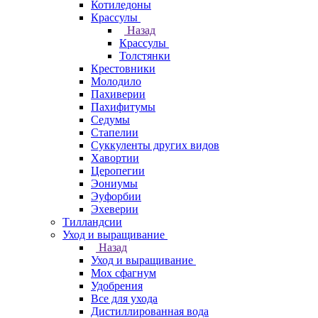
Котиледоны
Крассулы
Назад
Крассулы
Толстянки
Крестовники
Молодило
Пахиверии
Пахифитумы
Седумы
Стапелии
Суккуленты других видов
Хавортии
Церопегии
Эониумы
Эуфорбии
Эхеверии
Тилландсии
Уход и выращивание
Назад
Уход и выращивание
Мох сфагнум
Удобрения
Все для ухода
Дистиллированная вода