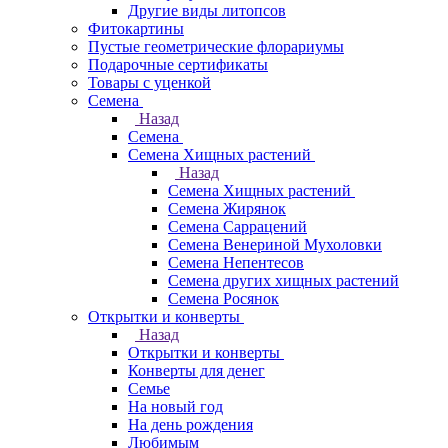
Другие виды литопсов
Фитокартины
Пустые геометрические флорариумы
Подарочные сертификаты
Товары с уценкой
Семена
Назад
Семена
Семена Хищных растений
Назад
Семена Хищных растений
Семена Жирянок
Семена Саррацений
Семена Венериной Мухоловки
Семена Непентесов
Семена других хищных растений
Семена Росянок
Открытки и конверты
Назад
Открытки и конверты
Конверты для денег
Семье
На новый год
На день рождения
Любимым