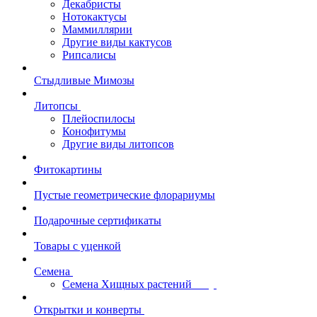
Декабристы
Нотокактусы
Маммиллярии
Другие виды кактусов
Рипсалисы
Стыдливые Мимозы
Литопсы
Плейоспилосы
Конофитумы
Другие виды литопсов
Фитокартины
Пустые геометрические флорариумы
Подарочные сертификаты
Товары с уценкой
Семена
Семена Хищных растений
Открытки и конверты