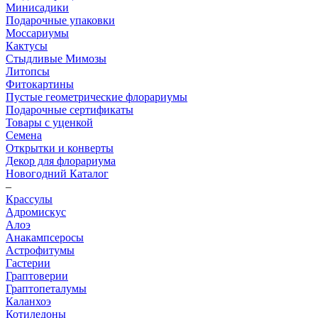
Минисадики
Подарочные упаковки
Моссариумы
Кактусы
Стыдливые Мимозы
Литопсы
Фитокартины
Пустые геометрические флорариумы
Подарочные сертификаты
Товары с уценкой
Семена
Открытки и конверты
Декор для флорариума
Новогодний Каталог
–
Крассулы
Адромискус
Алоэ
Анакампсеросы
Астрофитумы
Гастерии
Граптоверии
Граптопеталумы
Каланхоэ
Котиледоны