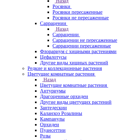
Назад
Росянки
Росянки пересаженные
Росянки не пересаженные
Саррацении
Назад
Саррацении
Саррацении не пересаженные
Саррацении пересаженные
Флорариум с хищными растениями
Цефалотусы
Другие виды хищных растений
Редкие и коллекционные растения
Цветущие комнатные растения
Назад
Цветущие комнатные растения
Антуриумы
Драгоценные орхидеи
Другие виды цветущих растений
Зантедескии
Каланхоэ Розалины
Кампанулы
Орхидеи
Пуансеттии
Розы