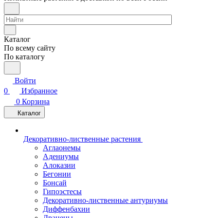
Каталог
По всему сайту
По каталогу
Войти
0
Избранное
0
Корзина
Каталог
Декоративно-лиственные растения
Аглаонемы
Адениумы
Алоказии
Бегонии
Бонсай
Гипоэстесы
Декоративно-лиственные антуриумы
Диффенбахии
Драцены