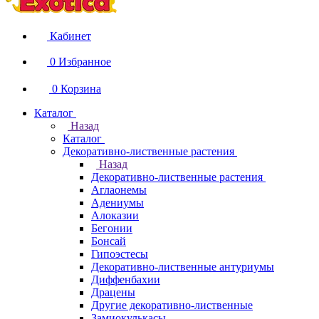
Кабинет
0
Избранное
0
Корзина
Каталог
Назад
Каталог
Декоративно-лиственные растения
Назад
Декоративно-лиственные растения
Аглаонемы
Адениумы
Алоказии
Бегонии
Бонсай
Гипоэстесы
Декоративно-лиственные антуриумы
Диффенбахии
Драцены
Другие декоративно-лиственные
Замиокулькасы