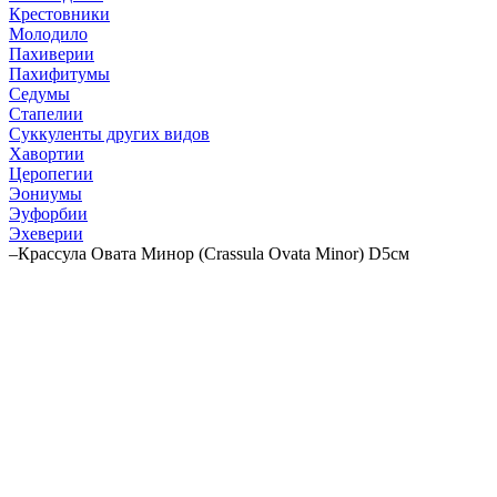
Крестовники
Молодило
Пахиверии
Пахифитумы
Седумы
Стапелии
Суккуленты других видов
Хавортии
Церопегии
Эониумы
Эуфорбии
Эхеверии
–
Крассула Овата Минор (Crassula Ovata Minor) D5см