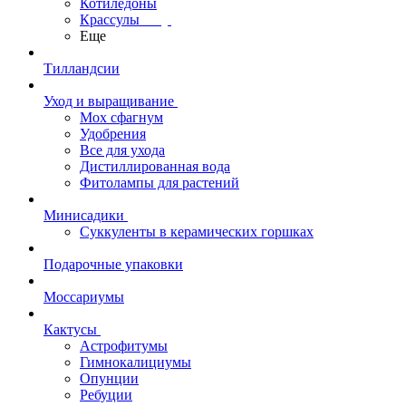
Котиледоны
Крассулы
Еще
Тилландсии
Уход и выращивание
Мох сфагнум
Удобрения
Все для ухода
Дистиллированная вода
Фитолампы для растений
Минисадики
Суккуленты в керамических горшках
Подарочные упаковки
Моссариумы
Кактусы
Астрофитумы
Гимнокалициумы
Опунции
Ребуции