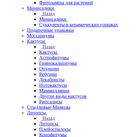
Фитолампы для растений
Минисадики
Назад
Минисадики
Суккуленты в керамических горшках
Подарочные упаковки
Моссариумы
Кактусы
Назад
Кактусы
Астрофитумы
Гимнокалициумы
Опунции
Ребуции
Декабристы
Нотокактусы
Маммиллярии
Другие виды кактусов
Рипсалисы
Стыдливые Мимозы
Литопсы
Назад
Литопсы
Плейоспилосы
Конофитумы