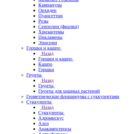
Кампанулы
Орхидеи
Пуансеттии
Розы
Сенполии (фиалки)
Хризантемы
Цикламены
Эписции
Горшки и кашпо
Назад
Горшки и кашпо
Кашпо
Горшки
Грунты
Назад
Грунты
Грунты для хищных растений
Геометрические флорариумы с суккулентами
Суккуленты
Назад
Суккуленты
Адромискус
Алоэ
Анакампсеросы