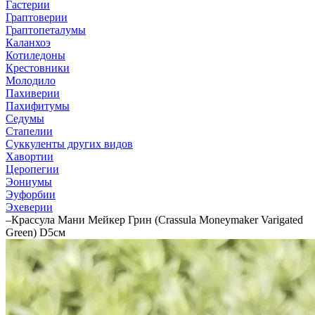
Гастерии
Граптоверии
Граптопеталумы
Каланхоэ
Котиледоны
Крестовники
Молодило
Пахиверии
Пахифитумы
Седумы
Стапелии
Суккуленты других видов
Хавортии
Церопегии
Эониумы
Эуфорбии
Эхеверии
–
Крассула Мани Мейкер Грин (Crassula Moneymaker Varigated
Green) D5см