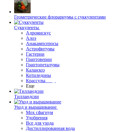
Геометрические флорариумы с суккулентами
Суккуленты
Адромискус
Алоэ
Анакампсеросы
Астрофитумы
Гастерии
Граптоверии
Граптопеталумы
Каланхоэ
Котиледоны
Крассулы
Еще
Тилландсии
Уход и выращивание
Мох сфагнум
Удобрения
Все для ухода
Дистиллированная вода