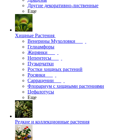
Другие декоративно-лиственные
Еще
Хищные Растения
Венерины Мухоловки
Гелиамфоры
Жирянки
Непентесы
Пузырчатки
Ростки хищных растений
Росянки
Саррацении
Флорариум с хищными растениями
Цефалотусы
Еще
Редкие и коллекционные растения