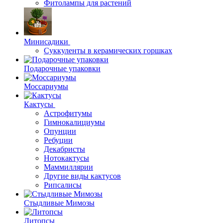
Фитолампы для растений
Минисадики
Суккуленты в керамических горшках
Подарочные упаковки
Моссариумы
Кактусы
Астрофитумы
Гимнокалициумы
Опунции
Ребуции
Декабристы
Нотокактусы
Маммиллярии
Другие виды кактусов
Рипсалисы
Стыдливые Мимозы
Литопсы