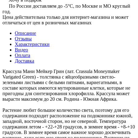
По России доставляем до -5°C, по Москве и МО круглый
год.
Цена действительна только для интернет-магазина и может
отличаться от цен в розничных магазинах
Описание
Отзывы
Характеристики
Видео
Оплата
Доставка
Крассула Мани Мейкер Грин (лат. Crassula Moneymaker
Varigated Green) - толстянка с яйцеобразными светло-
зелеными листьями с белыми пятнами, вариегатными, в
составе которых имеются мутированные клетки, которые не
пригодны для синтезирования хлорофилла. Крассула может
вырасти максимум до 20 см. Родина - Южная Африка.
Растение любит большое количество света, поэтому для его
содержания подходит расположение на подоконнике южной,
западной, восточной сторон, но не северной. Температура
содержания летом - +22-+28 градусов, в зимнее время - +8-+10
градусов. В зимнее время самое важное хорошо досвечивать
растение, даже если оно стоит на подоконнике. Растение не