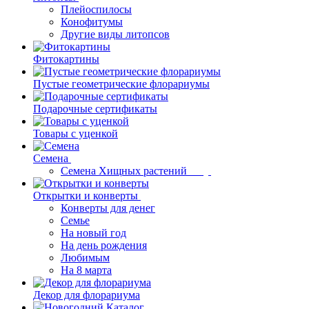
Плейоспилосы
Конофитумы
Другие виды литопсов
Фитокартины
Пустые геометрические флорариумы
Подарочные сертификаты
Товары с уценкой
Семена
Семена Хищных растений
Открытки и конверты
Конверты для денег
Семье
На новый год
На день рождения
Любимым
На 8 марта
Декор для флорариума