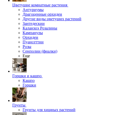
Цветущие комнатные растения
Антуриумы
Драгоценные орхидеи
Другие виды цветущих растений
Зантедескии
Каланхоэ Розалины
Кампанулы
Орхидеи
Пуансеттии
Розы
Сенполии (фиалки)
Еще
Горшки и кашпо
Кашпо
Горшки
Грунты
Грунты для хищных растений