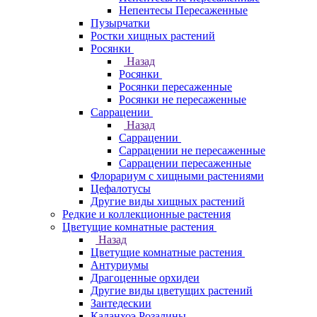
Непентесы Пересаженные
Пузырчатки
Ростки хищных растений
Росянки
Назад
Росянки
Росянки пересаженные
Росянки не пересаженные
Саррацении
Назад
Саррацении
Саррацении не пересаженные
Саррацении пересаженные
Флорариум с хищными растениями
Цефалотусы
Другие виды хищных растений
Редкие и коллекционные растения
Цветущие комнатные растения
Назад
Цветущие комнатные растения
Антуриумы
Драгоценные орхидеи
Другие виды цветущих растений
Зантедескии
Каланхоэ Розалины