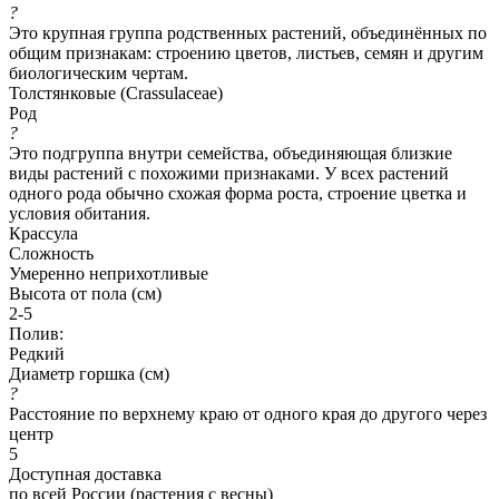
?
Это крупная группа родственных растений, объединённых по
общим признакам: строению цветов, листьев, семян и другим
биологическим чертам.
Толстянковые (Crassulaceae)
Род
?
Это подгруппа внутри семейства, объединяющая близкие
виды растений с похожими признаками. У всех растений
одного рода обычно схожая форма роста, строение цветка и
условия обитания.
Крассула
Сложность
Умеренно неприхотливые
Высота от пола (см)
2-5
Полив:
Редкий
Диаметр горшка (см)
?
Расстояние по верхнему краю от одного края до другого через
центр
5
Доступная доставка
по всей России (растения с весны)