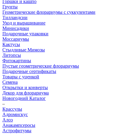
Горшки и кашпо
Грунты
Геометрические флорариумы с суккулентами
Тилландсии
Уход и выращивание
Минисадики
Подарочные упаковки
Моссариумы
Кактусы
Стыдливые Мимозы
Литопсы
Фитокартины
Пустые геометрические флорариумы
Подарочные сертификаты
Товары с уценкой
Семена
Открытки и конверты
Декор для флорариума
Новогодний Каталог
–
Крассулы
Адромискус
Алоэ
Анакампсеросы
Астрофитумы