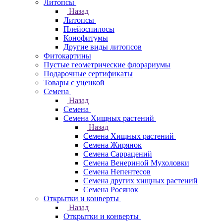
Литопсы
Назад
Литопсы
Плейоспилосы
Конофитумы
Другие виды литопсов
Фитокартины
Пустые геометрические флорариумы
Подарочные сертификаты
Товары с уценкой
Семена
Назад
Семена
Семена Хищных растений
Назад
Семена Хищных растений
Семена Жирянок
Семена Саррацений
Семена Венериной Мухоловки
Семена Непентесов
Семена других хищных растений
Семена Росянок
Открытки и конверты
Назад
Открытки и конверты