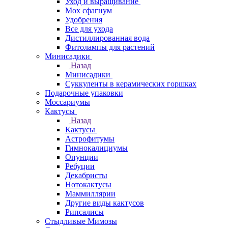
Уход и выращивание
Мох сфагнум
Удобрения
Все для ухода
Дистиллированная вода
Фитолампы для растений
Минисадики
Назад
Минисадики
Суккуленты в керамических горшках
Подарочные упаковки
Моссариумы
Кактусы
Назад
Кактусы
Астрофитумы
Гимнокалициумы
Опунции
Ребуции
Декабристы
Нотокактусы
Маммиллярии
Другие виды кактусов
Рипсалисы
Стыдливые Мимозы