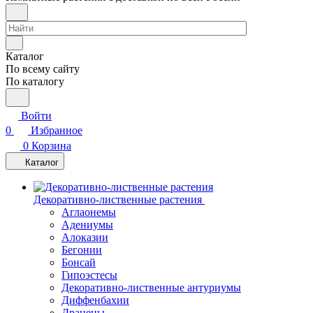
Каталог
По всему сайту
По каталогу
Войти
0
Избранное
0
Корзина
Каталог
Декоративно-лиственные растения
Аглаонемы
Адениумы
Алоказии
Бегонии
Бонсай
Гипоэстесы
Декоративно-лиственные антуриумы
Диффенбахии
Драцены