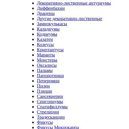
Декоративно-лиственные антуриумы
Диффенбахии
Драцены
Другие декоративно-лиственные
Замиокулькасы
Каладиумы
Кодиеумы
Калатеи
Колеусы
Криптантусы
Маранты
Монстеры
Оксалисы
Пальмы
Папоротники
Пеперомии
Пилеи
Плющи
Сансевиерии
Сингониумы
Спатифиллумы
Стрелиции
Традесканции
Фикусы
Фикусы Микрокарпа