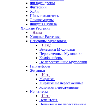
Филодендроны
Фиттонии
Хойи
Шизматоглоттисы
Эпипремнумы
Фикусы Пумила
Хищные Растения
Назад
Хищные Растения
Венерины Мухоловки
Назад
Венерины Мухоловки
Пересаженные Мухоловки
Комбо наборы
Не пересаженные Мухоловки
Гелиамфоры
Жирянки
Назад
Жирянки
Жирянки не пересаженные
Жирянки пересаженные
Непентесы
Назад
Непентесы
Непентесы не пересаженные