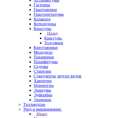
Астрофитумы
Гастерии
Граптоверии
Граптопеталумы
Каланхоэ
Котиледоны
Крассулы
Назад
Крассулы
Толстянки
Крестовники
Молодило
Пахиверии
Пахифитумы
Седумы
Стапелии
Суккуленты других видов
Хавортии
Церопегии
Эониумы
Эуфорбии
Эхеверии
Тилландсии
Уход и выращивание
Назад