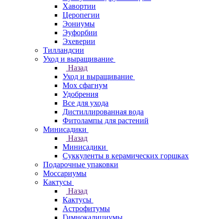
Хавортии
Церопегии
Эониумы
Эуфорбии
Эхеверии
Тилландсии
Уход и выращивание
Назад
Уход и выращивание
Мох сфагнум
Удобрения
Все для ухода
Дистиллированная вода
Фитолампы для растений
Минисадики
Назад
Минисадики
Суккуленты в керамических горшках
Подарочные упаковки
Моссариумы
Кактусы
Назад
Кактусы
Астрофитумы
Гимнокалициумы