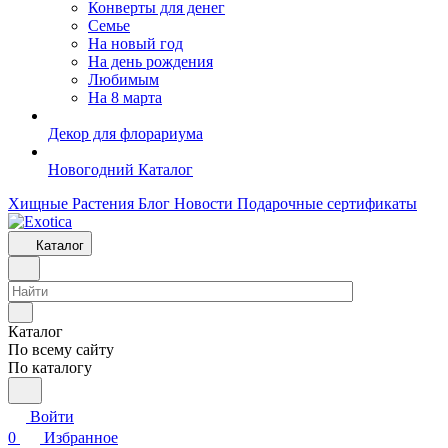
Конверты для денег
Семье
На новый год
На день рождения
Любимым
На 8 марта
Декор для флорариума
Новогодний Каталог
Хищные Растения
Блог
Новости
Подарочные сертификаты
Каталог
Каталог
По всему сайту
По каталогу
Войти
0
Избранное