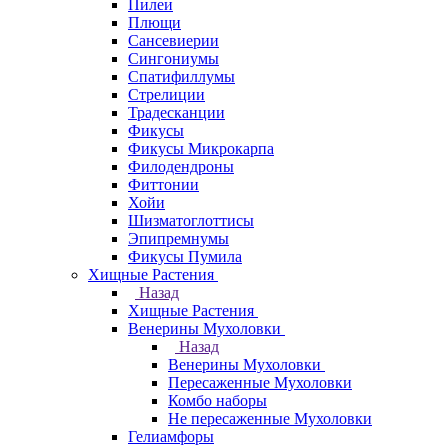
Пилеи
Плющи
Сансевиерии
Сингониумы
Спатифиллумы
Стрелиции
Традесканции
Фикусы
Фикусы Микрокарпа
Филодендроны
Фиттонии
Хойи
Шизматоглоттисы
Эпипремнумы
Фикусы Пумила
Хищные Растения
Назад
Хищные Растения
Венерины Мухоловки
Назад
Венерины Мухоловки
Пересаженные Мухоловки
Комбо наборы
Не пересаженные Мухоловки
Гелиамфоры