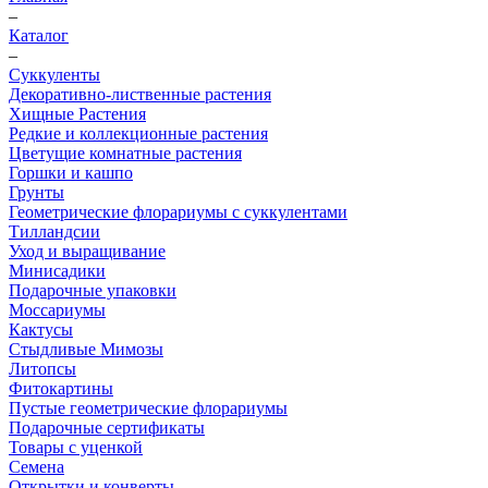
–
Каталог
–
Суккуленты
Декоративно-лиственные растения
Хищные Растения
Редкие и коллекционные растения
Цветущие комнатные растения
Горшки и кашпо
Грунты
Геометрические флорариумы с суккулентами
Тилландсии
Уход и выращивание
Минисадики
Подарочные упаковки
Моссариумы
Кактусы
Стыдливые Мимозы
Литопсы
Фитокартины
Пустые геометрические флорариумы
Подарочные сертификаты
Товары с уценкой
Семена
Открытки и конверты