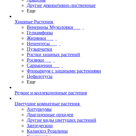
Другие декоративно-лиственные
Еще
Хищные Растения
Венерины Мухоловки
Гелиамфоры
Жирянки
Непентесы
Пузырчатки
Ростки хищных растений
Росянки
Саррацении
Флорариум с хищными растениями
Цефалотусы
Еще
Редкие и коллекционные растения
Цветущие комнатные растения
Антуриумы
Драгоценные орхидеи
Другие виды цветущих растений
Зантедескии
Каланхоэ Розалины