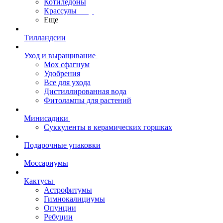
Котиледоны
Крассулы
Еще
Тилландсии
Уход и выращивание
Мох сфагнум
Удобрения
Все для ухода
Дистиллированная вода
Фитолампы для растений
Минисадики
Суккуленты в керамических горшках
Подарочные упаковки
Моссариумы
Кактусы
Астрофитумы
Гимнокалициумы
Опунции
Ребуции