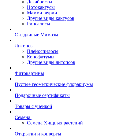
Декабристы
Нотокактусы
Маммиллярии
Другие виды кактусов
Рипсалисы
Стыдливые Мимозы
Литопсы
Плейоспилосы
Конофитумы
Другие виды литопсов
Фитокартины
Пустые геометрические флорариумы
Подарочные сертификаты
Товары с уценкой
Семена
Семена Хищных растений
Открытки и конверты