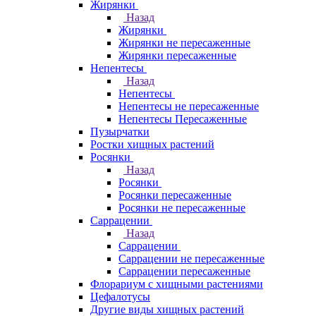
Жирянки
Назад
Жирянки
Жирянки не пересаженные
Жирянки пересаженные
Непентесы
Назад
Непентесы
Непентесы не пересаженные
Непентесы Пересаженные
Пузырчатки
Ростки хищных растений
Росянки
Назад
Росянки
Росянки пересаженные
Росянки не пересаженные
Саррацении
Назад
Саррацении
Саррацении не пересаженные
Саррацении пересаженные
Флорариум с хищными растениями
Цефалотусы
Другие виды хищных растений