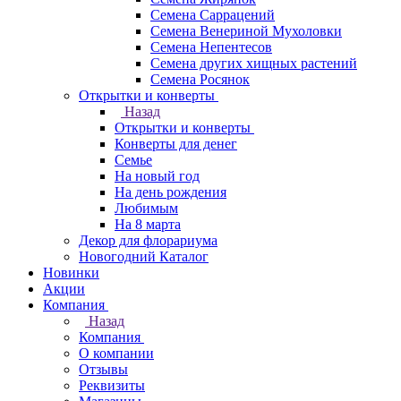
Семена Саррацений
Семена Венериной Мухоловки
Семена Непентесов
Семена других хищных растений
Семена Росянок
Открытки и конверты
Назад
Открытки и конверты
Конверты для денег
Семье
На новый год
На день рождения
Любимым
На 8 марта
Декор для флорариума
Новогодний Каталог
Новинки
Акции
Компания
Назад
Компания
О компании
Отзывы
Реквизиты