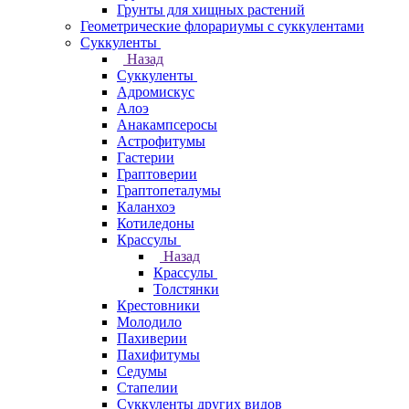
Грунты для хищных растений
Геометрические флорариумы с суккулентами
Суккуленты
Назад
Суккуленты
Адромискус
Алоэ
Анакампсеросы
Астрофитумы
Гастерии
Граптоверии
Граптопеталумы
Каланхоэ
Котиледоны
Крассулы
Назад
Крассулы
Толстянки
Крестовники
Молодило
Пахиверии
Пахифитумы
Седумы
Стапелии
Суккуленты других видов