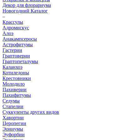
Декор для флорариума
Новогодний Каталог
–
Крассулы
Адромискус
Алоэ
Анакампсеросы
Астрофитумы
Гастерии
Граптоверии
Граптопеталумы
Каланхоэ
Котиледоны
Крестовники
Молодило
Пахиверии
Пахифитумы
Седумы
Стапелии
Суккуленты других видов
Хавортии
Церопегии
Эониумы
Эуфорбии