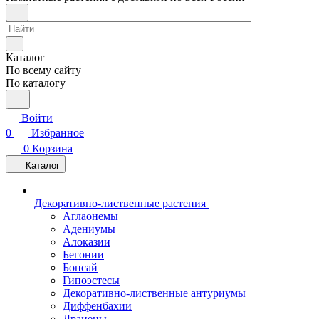
Каталог
По всему сайту
По каталогу
Войти
0
Избранное
0
Корзина
Каталог
Декоративно-лиственные растения
Аглаонемы
Адениумы
Алоказии
Бегонии
Бонсай
Гипоэстесы
Декоративно-лиственные антуриумы
Диффенбахии
Драцены