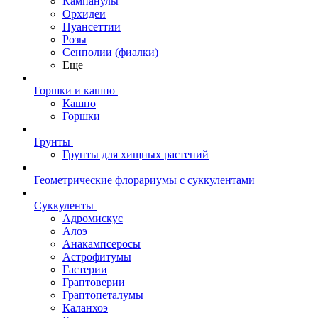
Кампанулы
Орхидеи
Пуансеттии
Розы
Сенполии (фиалки)
Еще
Горшки и кашпо
Кашпо
Горшки
Грунты
Грунты для хищных растений
Геометрические флорариумы с суккулентами
Суккуленты
Адромискус
Алоэ
Анакампсеросы
Астрофитумы
Гастерии
Граптоверии
Граптопеталумы
Каланхоэ