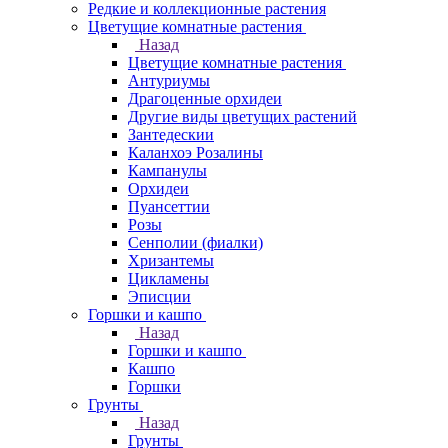
Редкие и коллекционные растения
Цветущие комнатные растения
Назад
Цветущие комнатные растения
Антуриумы
Драгоценные орхидеи
Другие виды цветущих растений
Зантедескии
Каланхоэ Розалины
Кампанулы
Орхидеи
Пуансеттии
Розы
Сенполии (фиалки)
Хризантемы
Цикламены
Эписции
Горшки и кашпо
Назад
Горшки и кашпо
Кашпо
Горшки
Грунты
Назад
Грунты