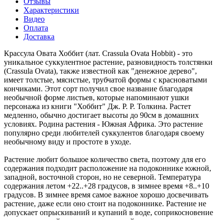
Отзывы
Характеристики
Видео
Оплата
Доставка
Крассула Овата Хоббит (лат. Crassula Ovata Hobbit) - это
уникальное суккулентное растение, разновидность толстянки
(Crassula Ovata), также известной как "денежное дерево",
имеет толстые, мясистые, трубчатой формы с красноватыми
кончиками. Этот сорт получил свое название благодаря
необычной форме листьев, которые напоминают ушки
персонажа из книги "Хоббит" Дж. Р. Р. Толкина. Растет
медленно, обычно достигает высоты до 90см в домашних
условиях. Родина растения - Южная Африка. Это растение
популярно среди любителей суккулентов благодаря своему
необычному виду и простоте в уходе.
Растение любит большое количество света, поэтому для его
содержания подходит расположение на подоконнике южной,
западной, восточной сторон, но не северной. Температура
содержания летом +22..+28 градусов, в зимнее время +8..+10
градусов. В зимнее время самое важное хорошо досвечивать
растение, даже если оно стоит на подоконнике. Растение не
допускает опрыскиваний и купаний в воде, соприкосновение