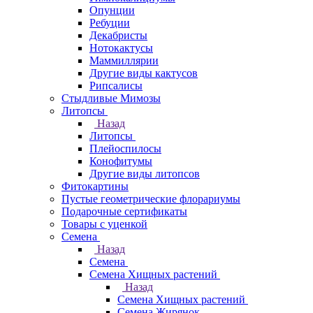
Опунции
Ребуции
Декабристы
Нотокактусы
Маммиллярии
Другие виды кактусов
Рипсалисы
Стыдливые Мимозы
Литопсы
Назад
Литопсы
Плейоспилосы
Конофитумы
Другие виды литопсов
Фитокартины
Пустые геометрические флорариумы
Подарочные сертификаты
Товары с уценкой
Семена
Назад
Семена
Семена Хищных растений
Назад
Семена Хищных растений
Семена Жирянок