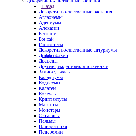
Декоративно-лиственные растения
Назад
Декоративно-лиственные растения
Аглаонемы
Адениумы
Алоказии
Бегонии
Бонсай
Гипоэстесы
Декоративно-лиственные антуриумы
Диффенбахии
Драцены
Другие декоративно-лиственные
Замиокулькасы
Каладиумы
Кодиеумы
Калатеи
Колеусы
Криптантусы
Маранты
Монстеры
Оксалисы
Пальмы
Папоротники
Пеперомии