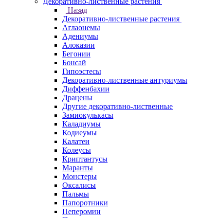
Декоративно-лиственные растения
Назад
Декоративно-лиственные растения
Аглаонемы
Адениумы
Алоказии
Бегонии
Бонсай
Гипоэстесы
Декоративно-лиственные антуриумы
Диффенбахии
Драцены
Другие декоративно-лиственные
Замиокулькасы
Каладиумы
Кодиеумы
Калатеи
Колеусы
Криптантусы
Маранты
Монстеры
Оксалисы
Пальмы
Папоротники
Пеперомии