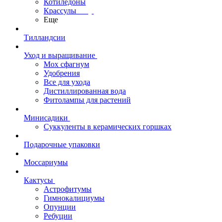
Котиледоны
Крассулы
Еще
Тилландсии
Уход и выращивание
Мох сфагнум
Удобрения
Все для ухода
Дистиллированная вода
Фитолампы для растений
Минисадики
Суккуленты в керамических горшках
Подарочные упаковки
Моссариумы
Кактусы
Астрофитумы
Гимнокалициумы
Опунции
Ребуции