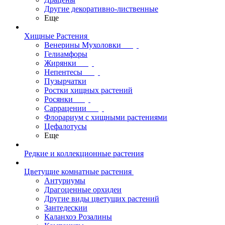
Другие декоративно-лиственные
Еще
Хищные Растения
Венерины Мухоловки
Гелиамфоры
Жирянки
Непентесы
Пузырчатки
Ростки хищных растений
Росянки
Саррацении
Флорариум с хищными растениями
Цефалотусы
Еще
Редкие и коллекционные растения
Цветущие комнатные растения
Антуриумы
Драгоценные орхидеи
Другие виды цветущих растений
Зантедескии
Каланхоэ Розалины