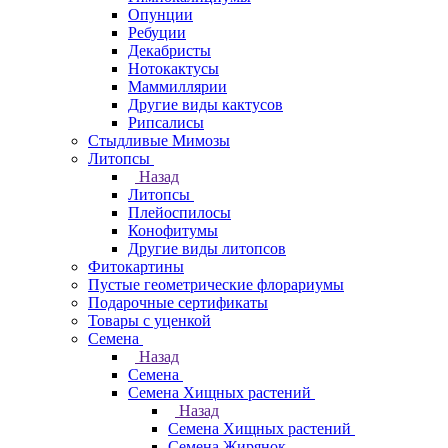
Опунции
Ребуции
Декабристы
Нотокактусы
Маммиллярии
Другие виды кактусов
Рипсалисы
Стыдливые Мимозы
Литопсы
Назад
Литопсы
Плейоспилосы
Конофитумы
Другие виды литопсов
Фитокартины
Пустые геометрические флорариумы
Подарочные сертификаты
Товары с уценкой
Семена
Назад
Семена
Семена Хищных растений
Назад
Семена Хищных растений
Семена Жирянок