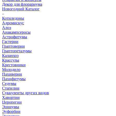
Декор для флорариума
Новогодний Каталог
–
Котиледоны
Адромискус
Алоэ
Анакампсеросы
Астрофитумы
Гастерии
Граптоверии
Граптопеталумы
Каланхоэ
Крассулы
Крестовники
Молодило
Пахиверии
Пахифитумы
Седумы
Стапелии
Суккуленты других видов
Хавортии
Церопегии
Эониумы
Эуфорбии