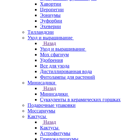
Хавортии
Церопегии
Эониумы
Эуфорбии
Эхеверии
Тилландсии
Уход и выращивание
Назад
Уход и выращивание
Мох сфагнум
Удобрения
Все для ухода
Дистиллированная вода
Фитолампы для растений
Минисадики
Назад
Минисадики
Суккуленты в керамических горшках
Подарочные упаковки
Моссариумы
Кактусы
Назад
Кактусы
Астрофитумы
Гимнокалициумы