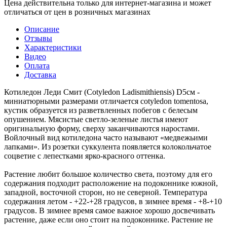
Цена действительна только для интернет-магазина и может
отличаться от цен в розничных магазинах
Описание
Отзывы
Характеристики
Видео
Оплата
Доставка
Котиледон Леди Смит (Cotyledon Ladismithiensis) D5см -
миниатюрными размерами отличается cotyledon tomentosa,
кустик образуется из разветвленных побегов с белесым
опушением. Мясистые светло-зеленые листья имеют
оригинальную форму, сверху заканчиваются наростами.
Войлочный вид котиледона часто называют «медвежьими
лапками». Из розетки суккулента появляется колокольчатое
соцветие с лепестками ярко-красного оттенка.
Растение любит большое количество света, поэтому для его
содержания подходит расположение на подоконнике южной,
западной, восточной сторон, но не северной. Температура
содержания летом - +22-+28 градусов, в зимнее время - +8-+10
градусов. В зимнее время самое важное хорошо досвечивать
растение, даже если оно стоит на подоконнике. Растение не