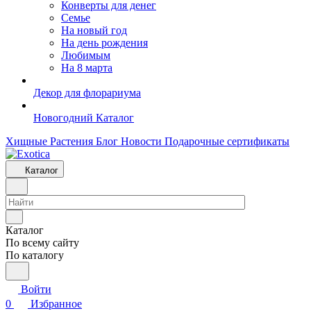
Конверты для денег
Семье
На новый год
На день рождения
Любимым
На 8 марта
Декор для флорариума
Новогодний Каталог
Хищные Растения
Блог
Новости
Подарочные сертификаты
Каталог
Каталог
По всему сайту
По каталогу
Войти
0
Избранное