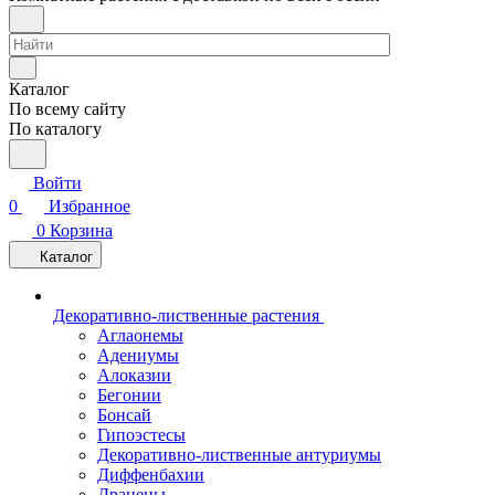
Каталог
По всему сайту
По каталогу
Войти
0
Избранное
0
Корзина
Каталог
Декоративно-лиственные растения
Аглаонемы
Адениумы
Алоказии
Бегонии
Бонсай
Гипоэстесы
Декоративно-лиственные антуриумы
Диффенбахии
Драцены