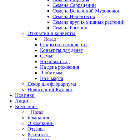
Семена Саррацений
Семена Венериной Мухоловки
Семена Непентесов
Семена других хищных растений
Семена Росянок
Открытки и конверты
Назад
Открытки и конверты
Конверты для денег
Семье
На новый год
На день рождения
Любимым
На 8 марта
Декор для флорариума
Новогодний Каталог
Новинки
Акции
Компания
Назад
Компания
О компании
Отзывы
Реквизиты