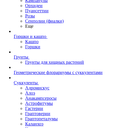
Кампанулы
Орхидеи
Пуансеттии
Розы
Сенполии (фиалки)
Еще
Горшки и кашпо
Кашпо
Горшки
Грунты
Грунты для хищных растений
Геометрические флорариумы с суккулентами
Суккуленты
Адромискус
Алоэ
Анакампсеросы
Астрофитумы
Гастерии
Граптоверии
Граптопеталумы
Каланхоэ