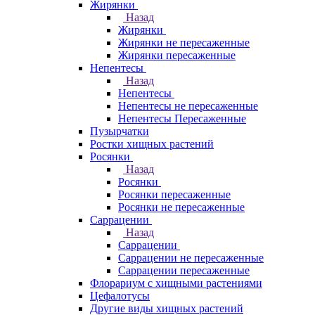
Жирянки
Назад
Жирянки
Жирянки не пересаженные
Жирянки пересаженные
Непентесы
Назад
Непентесы
Непентесы не пересаженные
Непентесы Пересаженные
Пузырчатки
Ростки хищных растений
Росянки
Назад
Росянки
Росянки пересаженные
Росянки не пересаженные
Саррацении
Назад
Саррацении
Саррацении не пересаженные
Саррацении пересаженные
Флорариум с хищными растениями
Цефалотусы
Другие виды хищных растений