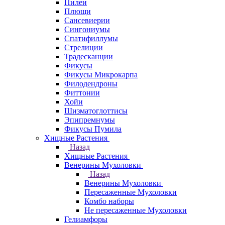
Пилеи
Плющи
Сансевиерии
Сингониумы
Спатифиллумы
Стрелиции
Традесканции
Фикусы
Фикусы Микрокарпа
Филодендроны
Фиттонии
Хойи
Шизматоглоттисы
Эпипремнумы
Фикусы Пумила
Хищные Растения
Назад
Хищные Растения
Венерины Мухоловки
Назад
Венерины Мухоловки
Пересаженные Мухоловки
Комбо наборы
Не пересаженные Мухоловки
Гелиамфоры