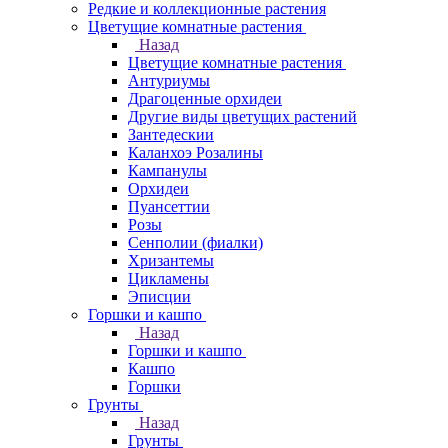
Редкие и коллекционные растения
Цветущие комнатные растения
Назад
Цветущие комнатные растения
Антуриумы
Драгоценные орхидеи
Другие виды цветущих растений
Зантедескии
Каланхоэ Розалины
Кампанулы
Орхидеи
Пуансеттии
Розы
Сенполии (фиалки)
Хризантемы
Цикламены
Эписции
Горшки и кашпо
Назад
Горшки и кашпо
Кашпо
Горшки
Грунты
Назад
Грунты