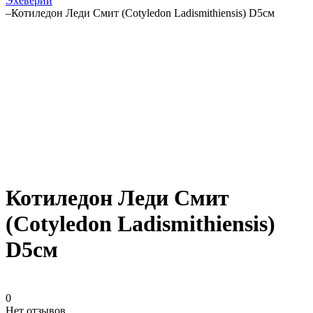
Эхеверии
–
Котиледон Леди Смит (Cotyledon Ladismithiensis) D5см
Котиледон Леди Смит
(Cotyledon Ladismithiensis)
D5см
0
Нет отзывов