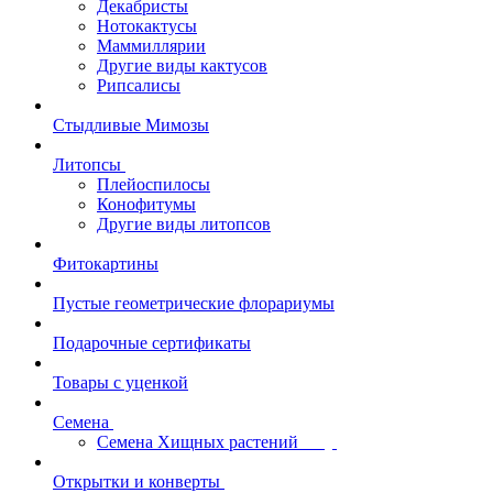
Декабристы
Нотокактусы
Маммиллярии
Другие виды кактусов
Рипсалисы
Стыдливые Мимозы
Литопсы
Плейоспилосы
Конофитумы
Другие виды литопсов
Фитокартины
Пустые геометрические флорариумы
Подарочные сертификаты
Товары с уценкой
Семена
Семена Хищных растений
Открытки и конверты