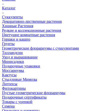
–
Каталог
–
Суккуленты
Декоративно-лиственные растения
Хищные Растения
Редкие и коллекционные растения
Цветущие комнатные растения
Горшки и кашпо
Грунты
Геометрические флорариумы с суккулентами
Тилландсии
Уход и выращивание
Минисадики
Подарочные упаковки
Моссариумы
Кактусы
Стыдливые Мимозы
Литопсы
Фитокартины
Пустые геометрические флорариумы
Подарочные сертификаты
Товары с уценкой
Семена
Открытки и конверты