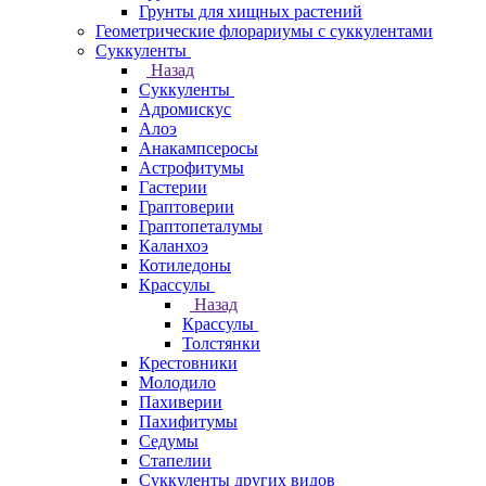
Грунты для хищных растений
Геометрические флорариумы с суккулентами
Суккуленты
Назад
Суккуленты
Адромискус
Алоэ
Анакампсеросы
Астрофитумы
Гастерии
Граптоверии
Граптопеталумы
Каланхоэ
Котиледоны
Крассулы
Назад
Крассулы
Толстянки
Крестовники
Молодило
Пахиверии
Пахифитумы
Седумы
Стапелии
Суккуленты других видов