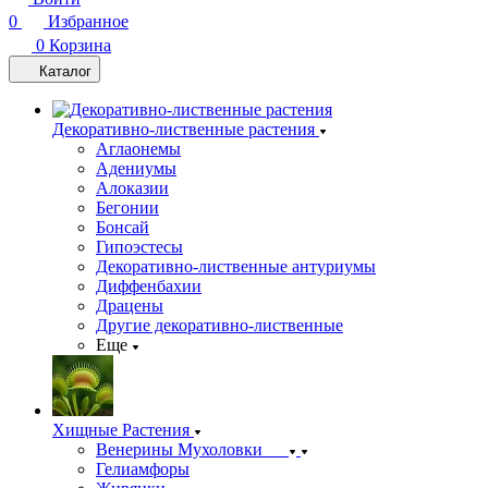
0
Избранное
0
Корзина
Каталог
Декоративно-лиственные растения
Аглаонемы
Адениумы
Алоказии
Бегонии
Бонсай
Гипоэстесы
Декоративно-лиственные антуриумы
Диффенбахии
Драцены
Другие декоративно-лиственные
Еще
Хищные Растения
Венерины Мухоловки
Гелиамфоры