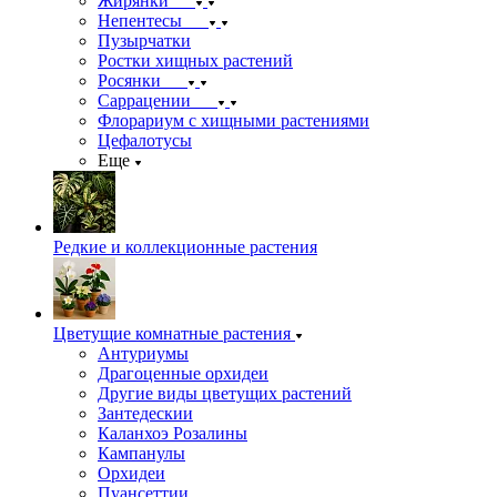
Жирянки
Непентесы
Пузырчатки
Ростки хищных растений
Росянки
Саррацении
Флорариум с хищными растениями
Цефалотусы
Еще
Редкие и коллекционные растения
Цветущие комнатные растения
Антуриумы
Драгоценные орхидеи
Другие виды цветущих растений
Зантедескии
Каланхоэ Розалины
Кампанулы
Орхидеи
Пуансеттии