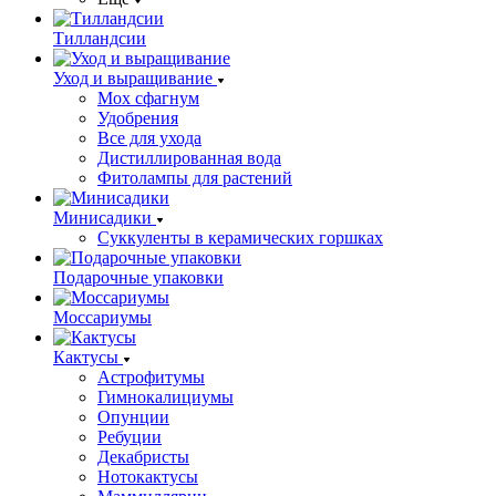
Тилландсии
Уход и выращивание
Мох сфагнум
Удобрения
Все для ухода
Дистиллированная вода
Фитолампы для растений
Минисадики
Суккуленты в керамических горшках
Подарочные упаковки
Моссариумы
Кактусы
Астрофитумы
Гимнокалициумы
Опунции
Ребуции
Декабристы
Нотокактусы