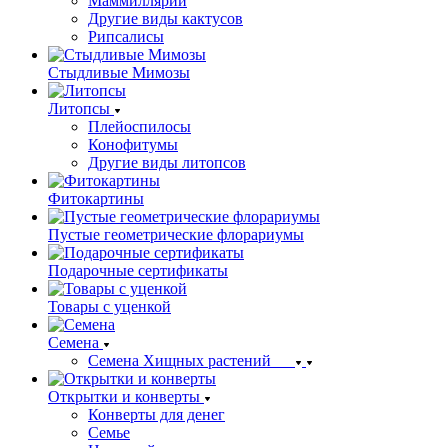
Маммиллярии
Другие виды кактусов
Рипсалисы
Стыдливые Мимозы
Литопсы
Плейоспилосы
Конофитумы
Другие виды литопсов
Фитокартины
Пустые геометрические флорариумы
Подарочные сертификаты
Товары с уценкой
Семена
Семена Хищных растений
Открытки и конверты
Конверты для денег
Семье