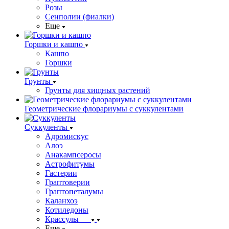
Розы
Сенполии (фиалки)
Еще
Горшки и кашпо
Кашпо
Горшки
Грунты
Грунты для хищных растений
Геометрические флорариумы с суккулентами
Суккуленты
Адромискус
Алоэ
Анакампсеросы
Астрофитумы
Гастерии
Граптоверии
Граптопеталумы
Каланхоэ
Котиледоны
Крассулы
Еще