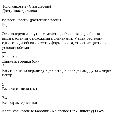
—
Толстянковые (Crassulaceae)
Доступная доставка
—
по всей России (растения с весны)
Род
?
Это подгруппа внутри семейства, объединяющая близкие
виды растений с похожими признаками. У всех растений
одного рода обычно схожая форма роста, строение цветка и
условия обитания.
—
Каланхоэ
Диаметр горшка (см)
?
Расстояние по верхнему краю от одного края до другого через
центр
—
5
Высота от пола (см)
—
2-4
Все характеристики
Каланхоэ Розовые Бабочки (Kalanchoe Pink Butterfly) D5см