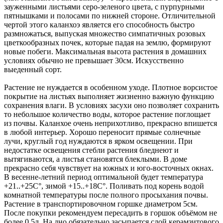
зауженными листьями серо-зеленого цвета, с пурпурными
пятнышками и полосами по нижней стороне. Отличительной
чертой этого каланхоэ является его способность быстро
размножаться, выпуская множество симпатичных розовых
цветкообразных почек, которые падая на землю, формируют
новые побеги. Максимальная высота растения в домашних
условиях обычно не превышает 30см. Искусственно
выеденный сорт.
Растение не нуждается в особенном уходе. Плотное ворсистое
покрытие на листьях выполняет жизненно важную функцию
сохранения влаги. В условиях засухи оно позволяет сохранить
то небольшое количество воды, которое растение поглощает
из почвы. Каланхое очень неприхотливо, прекрасно впишется
в любой интерьер. Хорошо переносит прямые солнечные
лучи, круглый год нуждаются в ярком освещении. При
недостатке освещения стебли растения бледнеют и
вытягиваются, а листья становятся блеклыми. В доме
прекрасно себя чувствует на южных и юго-восточных окнах.
В весенне-летний период оптимальной будет температура
+21..+25С°, зимой +15..+18С°. Поливать под корень водой
комнатной температуры после полного просыхания почвы.
Растение в транспортировочном горшке диаметром 5см.
После покупки рекомендуем пересадить в горшок объёмом не
более 0,5л. На дно обязательно засыпается слой керамзитового