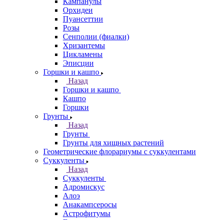
Кампанулы
Орхидеи
Пуансеттии
Розы
Сенполии (фиалки)
Хризантемы
Цикламены
Эписции
Горшки и кашпо
Назад
Горшки и кашпо
Кашпо
Горшки
Грунты
Назад
Грунты
Грунты для хищных растений
Геометрические флорариумы с суккулентами
Суккуленты
Назад
Суккуленты
Адромискус
Алоэ
Анакампсеросы
Астрофитумы