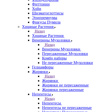
Фиттонии
Хойи
Шизматоглоттисы
Эпипремнумы
Фикусы Пумила
Хищные Растения
Назад
Хищные Растения
Венерины Мухоловки
Назад
Венерины Мухоловки
Пересаженные Мухоловки
Комбо наборы
Не пересаженные Мухоловки
Гелиамфоры
Жирянки
Назад
Жирянки
Жирянки не пересаженные
Жирянки пересаженные
Непентесы
Назад
Непентесы
Непентесы не пересаженные