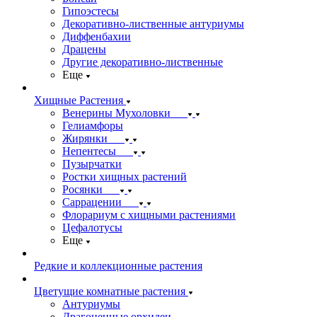
Гипоэстесы
Декоративно-лиственные антуриумы
Диффенбахии
Драцены
Другие декоративно-лиственные
Еще
Хищные Растения
Венерины Мухоловки
Гелиамфоры
Жирянки
Непентесы
Пузырчатки
Ростки хищных растений
Росянки
Саррацении
Флорариум с хищными растениями
Цефалотусы
Еще
Редкие и коллекционные растения
Цветущие комнатные растения
Антуриумы
Драгоценные орхидеи