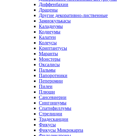
Диффенбахии
Драцены
Другие декоративно-лиственные
Замиокулькасы
Каладиумы
Кодиеумы
Калатеи
Колеусы
Криптантусы
Маранты
Монстеры
Оксалисы
Пальмы
Папоротники
Пеперомии
Пилеи
Плющи
Сансевиерии
Сингониумы
Спатифиллумы
Стрелиции
Традесканции
Фикусы
Фикусы Микрокарпа
Филодендроны