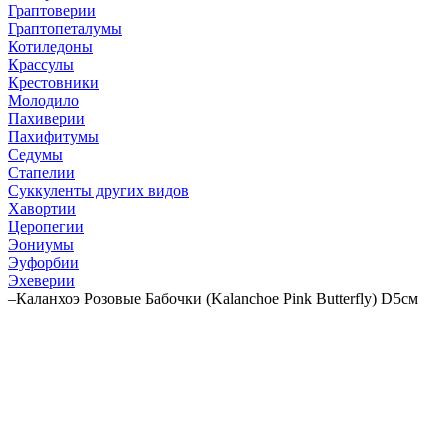
Граптоверии
Граптопеталумы
Котиледоны
Крассулы
Крестовники
Молодило
Пахиверии
Пахифитумы
Седумы
Стапелии
Суккуленты других видов
Хавортии
Церопегии
Эониумы
Эуфорбии
Эхеверии
–
Каланхоэ Розовые Бабочки (Kalanchoe Pink Butterfly) D5см