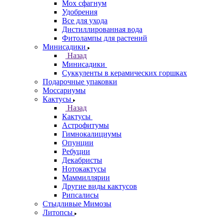
Мох сфагнум
Удобрения
Все для ухода
Дистиллированная вода
Фитолампы для растений
Минисадики
Назад
Минисадики
Суккуленты в керамических горшках
Подарочные упаковки
Моссариумы
Кактусы
Назад
Кактусы
Астрофитумы
Гимнокалициумы
Опунции
Ребуции
Декабристы
Нотокактусы
Маммиллярии
Другие виды кактусов
Рипсалисы
Стыдливые Мимозы
Литопсы