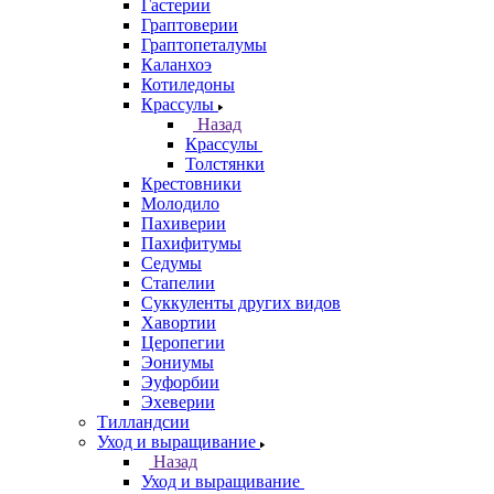
Гастерии
Граптоверии
Граптопеталумы
Каланхоэ
Котиледоны
Крассулы
Назад
Крассулы
Толстянки
Крестовники
Молодило
Пахиверии
Пахифитумы
Седумы
Стапелии
Суккуленты других видов
Хавортии
Церопегии
Эониумы
Эуфорбии
Эхеверии
Тилландсии
Уход и выращивание
Назад
Уход и выращивание