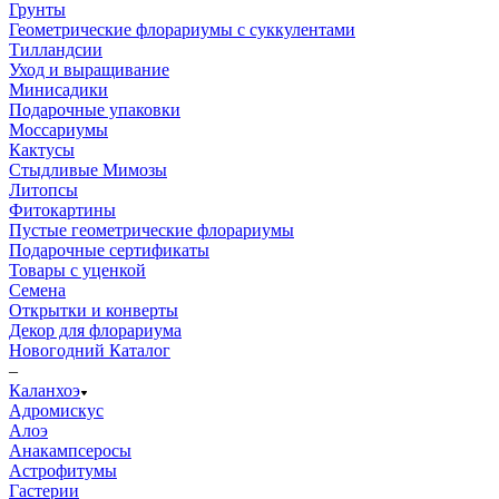
Грунты
Геометрические флорариумы с суккулентами
Тилландсии
Уход и выращивание
Минисадики
Подарочные упаковки
Моссариумы
Кактусы
Стыдливые Мимозы
Литопсы
Фитокартины
Пустые геометрические флорариумы
Подарочные сертификаты
Товары с уценкой
Семена
Открытки и конверты
Декор для флорариума
Новогодний Каталог
–
Каланхоэ
Адромискус
Алоэ
Анакампсеросы
Астрофитумы
Гастерии