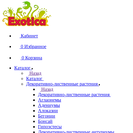
Кабинет
0
Избранное
0
Корзина
Каталог
Назад
Каталог
Декоративно-лиственные растения
Назад
Декоративно-лиственные растения
Аглаонемы
Адениумы
Алоказии
Бегонии
Бонсай
Гипоэстесы
Декоративно-лиственные антуриумы