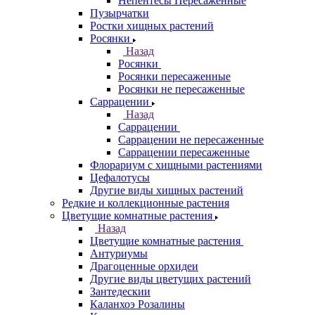
Непентесы Пересаженные
Пузырчатки
Ростки хищных растений
Росянки
Назад
Росянки
Росянки пересаженные
Росянки не пересаженные
Саррацении
Назад
Саррацении
Саррацении не пересаженные
Саррацении пересаженные
Флорариум с хищными растениями
Цефалотусы
Другие виды хищных растений
Редкие и коллекционные растения
Цветущие комнатные растения
Назад
Цветущие комнатные растения
Антуриумы
Драгоценные орхидеи
Другие виды цветущих растений
Зантедескии
Каланхоэ Розалины