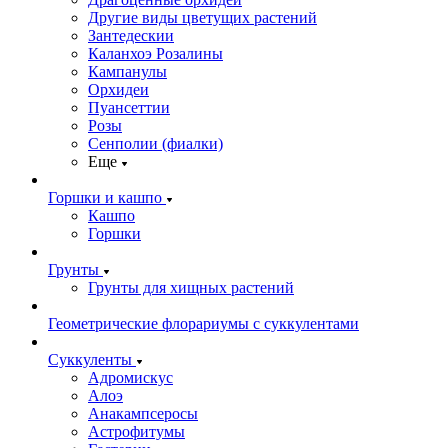
Другие виды цветущих растений
Зантедескии
Каланхоэ Розалины
Кампанулы
Орхидеи
Пуансеттии
Розы
Сенполии (фиалки)
Еще
Горшки и кашпо
Кашпо
Горшки
Грунты
Грунты для хищных растений
Геометрические флорариумы с суккулентами
Суккуленты
Адромискус
Алоэ
Анакампсеросы
Астрофитумы