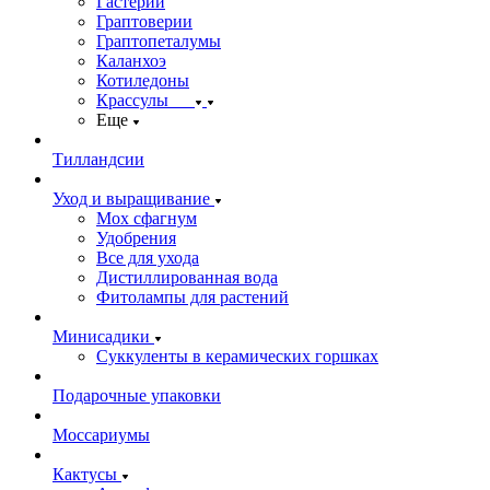
Гастерии
Граптоверии
Граптопеталумы
Каланхоэ
Котиледоны
Крассулы
Еще
Тилландсии
Уход и выращивание
Мох сфагнум
Удобрения
Все для ухода
Дистиллированная вода
Фитолампы для растений
Минисадики
Суккуленты в керамических горшках
Подарочные упаковки
Моссариумы
Кактусы