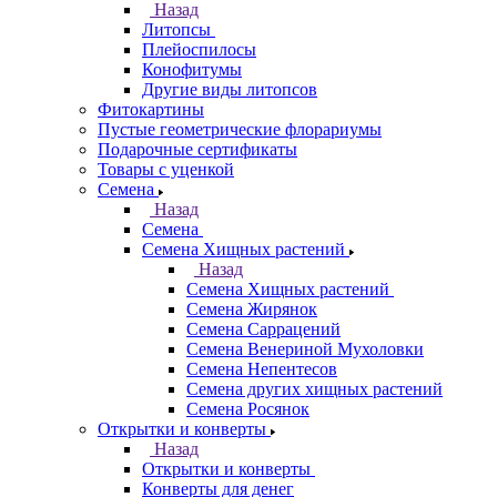
Назад
Литопсы
Плейоспилосы
Конофитумы
Другие виды литопсов
Фитокартины
Пустые геометрические флорариумы
Подарочные сертификаты
Товары с уценкой
Семена
Назад
Семена
Семена Хищных растений
Назад
Семена Хищных растений
Семена Жирянок
Семена Саррацений
Семена Венериной Мухоловки
Семена Непентесов
Семена других хищных растений
Семена Росянок
Открытки и конверты
Назад
Открытки и конверты
Конверты для денег