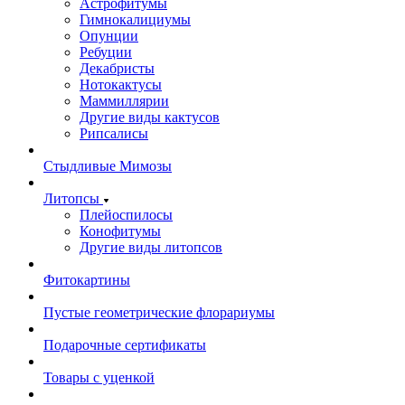
Астрофитумы
Гимнокалициумы
Опунции
Ребуции
Декабристы
Нотокактусы
Маммиллярии
Другие виды кактусов
Рипсалисы
Стыдливые Мимозы
Литопсы
Плейоспилосы
Конофитумы
Другие виды литопсов
Фитокартины
Пустые геометрические флорариумы
Подарочные сертификаты
Товары с уценкой