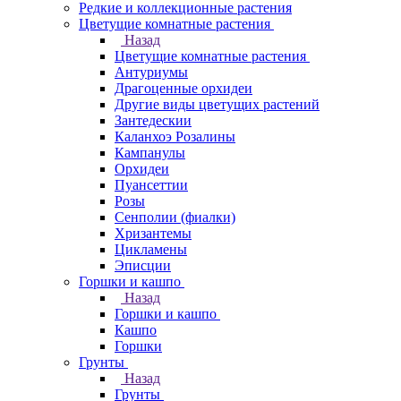
Редкие и коллекционные растения
Цветущие комнатные растения
Назад
Цветущие комнатные растения
Антуриумы
Драгоценные орхидеи
Другие виды цветущих растений
Зантедескии
Каланхоэ Розалины
Кампанулы
Орхидеи
Пуансеттии
Розы
Сенполии (фиалки)
Хризантемы
Цикламены
Эписции
Горшки и кашпо
Назад
Горшки и кашпо
Кашпо
Горшки
Грунты
Назад
Грунты