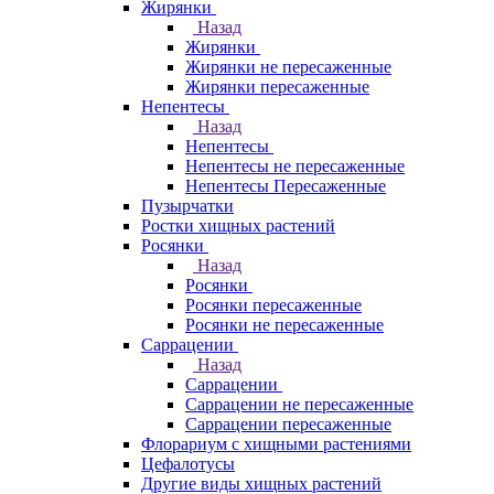
Жирянки
Назад
Жирянки
Жирянки не пересаженные
Жирянки пересаженные
Непентесы
Назад
Непентесы
Непентесы не пересаженные
Непентесы Пересаженные
Пузырчатки
Ростки хищных растений
Росянки
Назад
Росянки
Росянки пересаженные
Росянки не пересаженные
Саррацении
Назад
Саррацении
Саррацении не пересаженные
Саррацении пересаженные
Флорариум с хищными растениями
Цефалотусы
Другие виды хищных растений