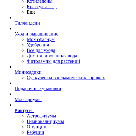
Котиледоны
Крассулы
Еще
Тилландсии
Уход и выращивание
Мох сфагнум
Удобрения
Все для ухода
Дистиллированная вода
Фитолампы для растений
Минисадики
Суккуленты в керамических горшках
Подарочные упаковки
Моссариумы
Кактусы
Астрофитумы
Гимнокалициумы
Опунции
Ребуции