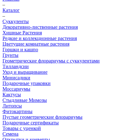
–
Каталог
–
Суккуленты
Декоративно-лиственные растения
Хищные Растения
Редкие и коллекционные растения
Цветущие комнатные растения
Горшки и кашпо
Грунты
Геометрические флорариумы с суккулентами
Тилландсии
Уход и выращивание
Минисадики
Подарочные упаковки
Моссариумы
Кактусы
Стыдливые Мимозы
Литопсы
Фитокартины
Пустые геометрические флорариумы
Подарочные сертификаты
Товары с уценкой
Семена
Открытки и конверты