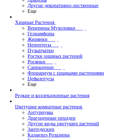
Другие декоративно-лиственные
Еще
Хищные Растения
Венерины Мухоловки
Гелиамфоры
Жирянки
Непентесы
Пузырчатки
Ростки хищных растений
Росянки
Саррацении
Флорариум с хищными растениями
Цефалотусы
Еще
Редкие и коллекционные растения
Цветущие комнатные растения
Антуриумы
Драгоценные орхидеи
Другие виды цветущих растений
Зантедескии
Каланхоэ Розалины