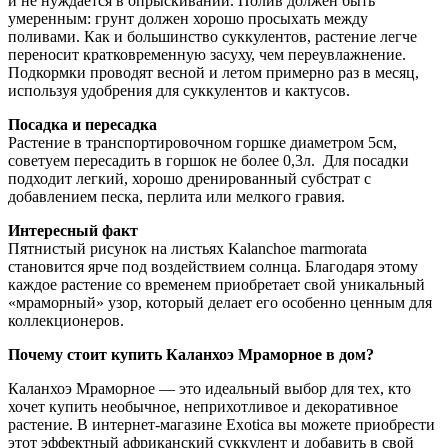
и не нуждается в опрыскивании. Полив должен быть
умеренным: грунт должен хорошо просыхать между
поливами. Как и большинство суккулентов, растение легче
переносит кратковременную засуху, чем переувлажнение.
Подкормки проводят весной и летом примерно раз в месяц,
используя удобрения для суккулентов и кактусов.
Посадка и пересадка
Растение в транспортировочном горшке диаметром 5см,
советуем пересадить в горшок не более 0,3л. Для посадки
подходит легкий, хорошо дренированный субстрат с
добавлением песка, перлита или мелкого гравия.
Интересный факт
Пятнистый рисунок на листьях Kalanchoe marmorata
становится ярче под воздействием солнца. Благодаря этому
каждое растение со временем приобретает свой уникальный
«мраморный» узор, который делает его особенно ценным для
коллекционеров.
Почему стоит купить Каланхоэ Мраморное в дом?
Каланхоэ Мраморное — это идеальный выбор для тех, кто
хочет купить необычное, неприхотливое и декоративное
растение. В интернет-магазине Exotica вы можете приобрести
этот эффектный африканский суккулент и добавить в свой