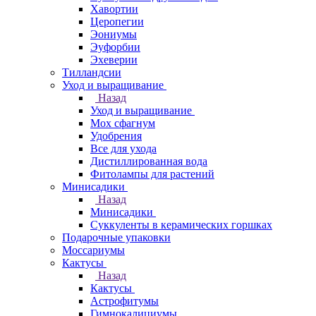
Хавортии
Церопегии
Эониумы
Эуфорбии
Эхеверии
Тилландсии
Уход и выращивание
Назад
Уход и выращивание
Мох сфагнум
Удобрения
Все для ухода
Дистиллированная вода
Фитолампы для растений
Минисадики
Назад
Минисадики
Суккуленты в керамических горшках
Подарочные упаковки
Моссариумы
Кактусы
Назад
Кактусы
Астрофитумы
Гимнокалициумы