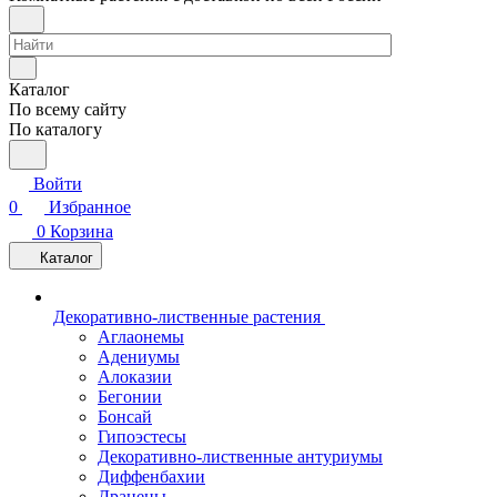
Каталог
По всему сайту
По каталогу
Войти
0
Избранное
0
Корзина
Каталог
Декоративно-лиственные растения
Аглаонемы
Адениумы
Алоказии
Бегонии
Бонсай
Гипоэстесы
Декоративно-лиственные антуриумы
Диффенбахии
Драцены