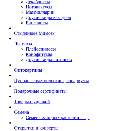
Декабристы
Нотокактусы
Маммиллярии
Другие виды кактусов
Рипсалисы
Стыдливые Мимозы
Литопсы
Плейоспилосы
Конофитумы
Другие виды литопсов
Фитокартины
Пустые геометрические флорариумы
Подарочные сертификаты
Товары с уценкой
Семена
Семена Хищных растений
Открытки и конверты