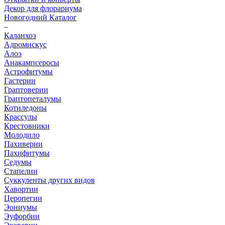
Декор для флорариума
Новогодний Каталог
–
Каланхоэ
Адромискус
Алоэ
Анакампсеросы
Астрофитумы
Гастерии
Граптоверии
Граптопеталумы
Котиледоны
Крассулы
Крестовники
Молодило
Пахиверии
Пахифитумы
Седумы
Стапелии
Суккуленты других видов
Хавортии
Церопегии
Эониумы
Эуфорбии