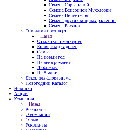
Семена Саррацений
Семена Венериной Мухоловки
Семена Непентесов
Семена других хищных растений
Семена Росянок
Открытки и конверты
Назад
Открытки и конверты
Конверты для денег
Семье
На новый год
На день рождения
Любимым
На 8 марта
Декор для флорариума
Новогодний Каталог
Новинки
Акции
Компания
Назад
Компания
О компании
Отзывы
Реквизиты