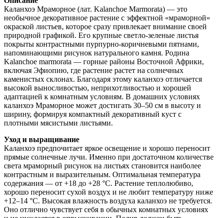
Описание
Каланхоэ Мраморное (лат. Kalanchoe Marmorata) — это
необычное декоративное растение с эффектной «мраморной»
окраской листьев, которое сразу привлекает внимание своей
природной графикой. Его крупные светло-зеленые листья
покрыты контрастными пурпурно-коричневыми пятнами,
напоминающими рисунок натурального камня. Родина
Kalanchoe marmorata — горные районы Восточной Африки,
включая Эфиопию, где растение растет на солнечных
каменистых склонах. Благодаря этому каланхоэ отличается
высокой выносливостью, неприхотливостью и хорошей
адаптацией к комнатным условиям. В домашних условиях
каланхоэ Мраморное может достигать 30–50 см в высоту и
ширину, формируя компактный декоративный куст с
плотными мясистыми листьями.
Уход и выращивание
Каланхоэ предпочитает яркое освещение и хорошо переносит
прямые солнечные лучи. Именно при достаточном количестве
света мраморный рисунок на листьях становится наиболее
контрастным и выразительным. Оптимальная температура
содержания — от +18 до +28 °C. Растение теплолюбиво,
хорошо переносит сухой воздух и не любит температуру ниже
+12–14 °C. Высокая влажность воздуха каланхоэ не требуется.
Оно отлично чувствует себя в обычных комнатных условиях