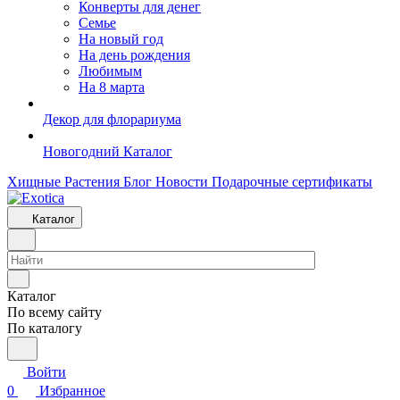
Конверты для денег
Семье
На новый год
На день рождения
Любимым
На 8 марта
Декор для флорариума
Новогодний Каталог
Хищные Растения
Блог
Новости
Подарочные сертификаты
Каталог
Каталог
По всему сайту
По каталогу
Войти
0
Избранное