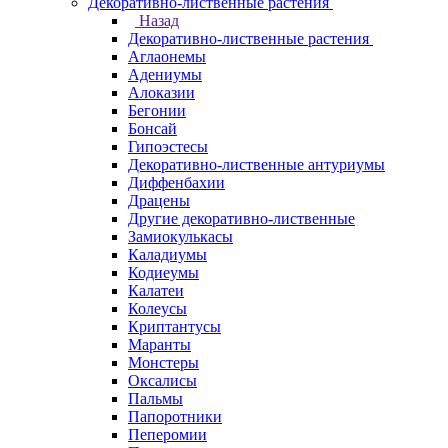
Декоративно-лиственные растения
Назад
Декоративно-лиственные растения
Аглаонемы
Адениумы
Алоказии
Бегонии
Бонсай
Гипоэстесы
Декоративно-лиственные антуриумы
Диффенбахии
Драцены
Другие декоративно-лиственные
Замиокулькасы
Каладиумы
Кодиеумы
Калатеи
Колеусы
Криптантусы
Маранты
Монстеры
Оксалисы
Пальмы
Папоротники
Пеперомии