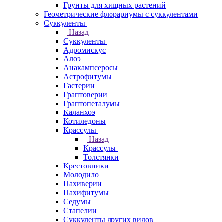
Грунты для хищных растений
Геометрические флорариумы с суккулентами
Суккуленты
Назад
Суккуленты
Адромискус
Алоэ
Анакампсеросы
Астрофитумы
Гастерии
Граптоверии
Граптопеталумы
Каланхоэ
Котиледоны
Крассулы
Назад
Крассулы
Толстянки
Крестовники
Молодило
Пахиверии
Пахифитумы
Седумы
Стапелии
Суккуленты других видов