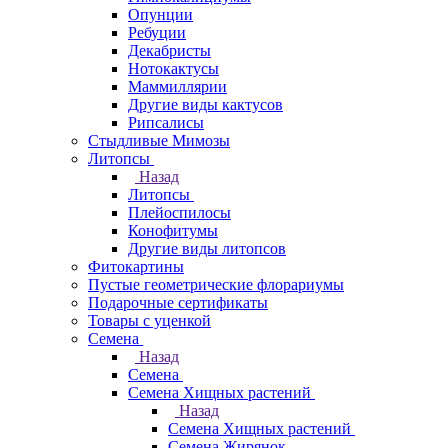
Опунции
Ребуции
Декабристы
Нотокактусы
Маммиллярии
Другие виды кактусов
Рипсалисы
Стыдливые Мимозы
Литопсы
Назад
Литопсы
Плейоспилосы
Конофитумы
Другие виды литопсов
Фитокартины
Пустые геометрические флорариумы
Подарочные сертификаты
Товары с уценкой
Семена
Назад
Семена
Семена Хищных растений
Назад
Семена Хищных растений
Семена Жирянок