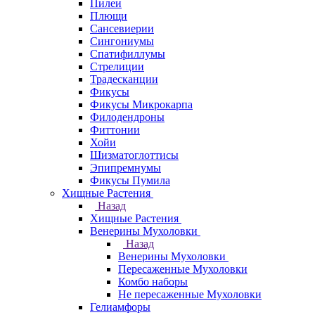
Пилеи
Плющи
Сансевиерии
Сингониумы
Спатифиллумы
Стрелиции
Традесканции
Фикусы
Фикусы Микрокарпа
Филодендроны
Фиттонии
Хойи
Шизматоглоттисы
Эпипремнумы
Фикусы Пумила
Хищные Растения
Назад
Хищные Растения
Венерины Мухоловки
Назад
Венерины Мухоловки
Пересаженные Мухоловки
Комбо наборы
Не пересаженные Мухоловки
Гелиамфоры