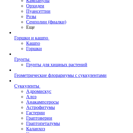
Кампанулы
Орхидеи
Пуансеттии
Розы
Сенполии (фиалки)
Еще
Горшки и кашпо
Кашпо
Горшки
Грунты
Грунты для хищных растений
Геометрические флорариумы с суккулентами
Суккуленты
Адромискус
Алоэ
Анакампсеросы
Астрофитумы
Гастерии
Граптоверии
Граптопеталумы
Каланхоэ