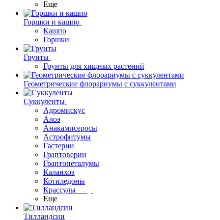
Еще
Горшки и кашпо
Кашпо
Горшки
Грунты
Грунты для хищных растений
Геометрические флорариумы с суккулентами
Суккуленты
Адромискус
Алоэ
Анакампсеросы
Астрофитумы
Гастерии
Граптоверии
Граптопеталумы
Каланхоэ
Котиледоны
Крассулы
Еще
Тилландсии