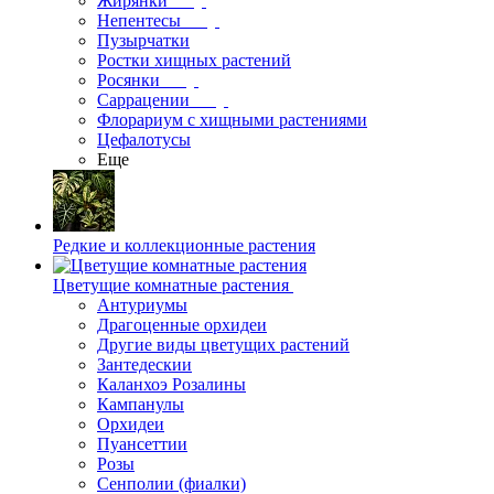
Жирянки
Непентесы
Пузырчатки
Ростки хищных растений
Росянки
Саррацении
Флорариум с хищными растениями
Цефалотусы
Еще
Редкие и коллекционные растения
Цветущие комнатные растения
Антуриумы
Драгоценные орхидеи
Другие виды цветущих растений
Зантедескии
Каланхоэ Розалины
Кампанулы
Орхидеи
Пуансеттии
Розы
Сенполии (фиалки)