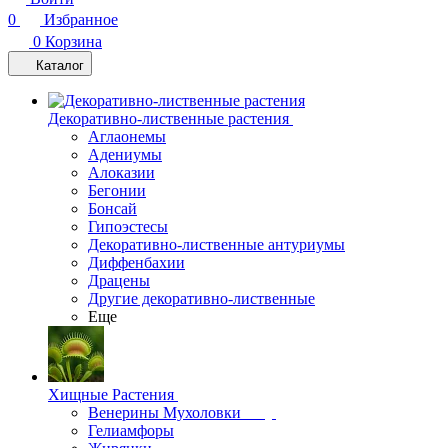
0
Избранное
0
Корзина
Каталог
Декоративно-лиственные растения
Аглаонемы
Адениумы
Алоказии
Бегонии
Бонсай
Гипоэстесы
Декоративно-лиственные антуриумы
Диффенбахии
Драцены
Другие декоративно-лиственные
Еще
Хищные Растения
Венерины Мухоловки
Гелиамфоры