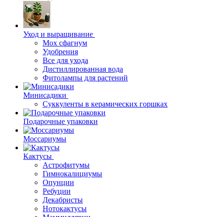
Уход и выращивание
Мох сфагнум
Удобрения
Все для ухода
Дистиллированная вода
Фитолампы для растений
Минисадики
Суккуленты в керамических горшках
Подарочные упаковки
Моссариумы
Кактусы
Астрофитумы
Гимнокалициумы
Опунции
Ребуции
Декабристы
Нотокактусы