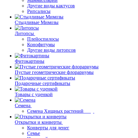
Маммиллярии
Другие виды кактусов
Рипсалисы
Стыдливые Мимозы
Литопсы
Плейоспилосы
Конофитумы
Другие виды литопсов
Фитокартины
Пустые геометрические флорариумы
Подарочные сертификаты
Товары с уценкой
Семена
Семена Хищных растений
Открытки и конверты
Конверты для денег
Семье