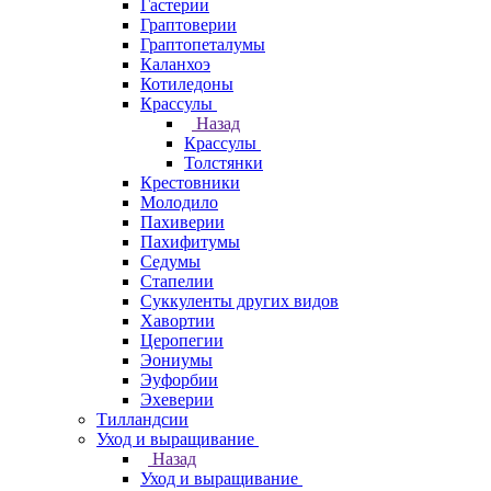
Гастерии
Граптоверии
Граптопеталумы
Каланхоэ
Котиледоны
Крассулы
Назад
Крассулы
Толстянки
Крестовники
Молодило
Пахиверии
Пахифитумы
Седумы
Стапелии
Суккуленты других видов
Хавортии
Церопегии
Эониумы
Эуфорбии
Эхеверии
Тилландсии
Уход и выращивание
Назад
Уход и выращивание