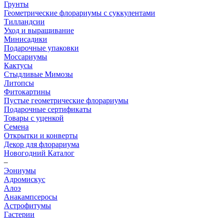
Грунты
Геометрические флорариумы с суккулентами
Тилландсии
Уход и выращивание
Минисадики
Подарочные упаковки
Моссариумы
Кактусы
Стыдливые Мимозы
Литопсы
Фитокартины
Пустые геометрические флорариумы
Подарочные сертификаты
Товары с уценкой
Семена
Открытки и конверты
Декор для флорариума
Новогодний Каталог
–
Эониумы
Адромискус
Алоэ
Анакампсеросы
Астрофитумы
Гастерии