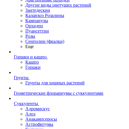
Другие виды цветущих растений
Зантедескии
Каланхоэ Розалины
Кампанулы
Орхидеи
Пуансеттии
Розы
Сенполии (фиалки)
Еще
Горшки и кашпо
Кашпо
Горшки
Грунты
Грунты для хищных растений
Геометрические флорариумы с суккулентами
Суккуленты
Адромискус
Алоэ
Анакампсеросы
Астрофитумы