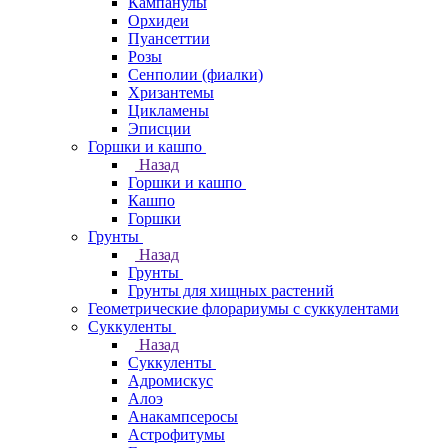
Кампанулы
Орхидеи
Пуансеттии
Розы
Сенполии (фиалки)
Хризантемы
Цикламены
Эписции
Горшки и кашпо
Назад
Горшки и кашпо
Кашпо
Горшки
Грунты
Назад
Грунты
Грунты для хищных растений
Геометрические флорариумы с суккулентами
Суккуленты
Назад
Суккуленты
Адромискус
Алоэ
Анакампсеросы
Астрофитумы