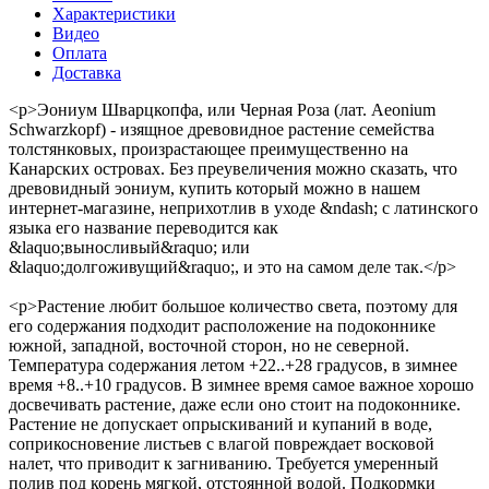
Характеристики
Видео
Оплата
Доставка
<p>Эониум Шварцкопфа, или Черная Роза (лат. Aeonium
Schwarzkopf) - изящное древовидное растение семейства
толстянковых, произрастающее преимущественно на
Канарских островах. Без преувеличения можно сказать, что
древовидный эониум, купить который можно в нашем
интернет-магазине, неприхотлив в уходе &ndash; с латинского
языка его название переводится как
&laquo;выносливый&raquo; или
&laquo;долгоживущий&raquo;, и это на самом деле так.</p>
<p>Растение любит большое количество света, поэтому для
его содержания подходит расположение на подоконнике
южной, западной, восточной сторон, но не северной.
Температура содержания летом +22..+28 градусов, в зимнее
время +8..+10 градусов. В зимнее время самое важное хорошо
досвечивать растение, даже если оно стоит на подоконнике.
Растение не допускает опрыскиваний и купаний в воде,
соприкосновение листьев с влагой повреждает восковой
налет, что приводит к загниванию. Требуется умеренный
полив под корень мягкой, отстоянной водой. Подкормки