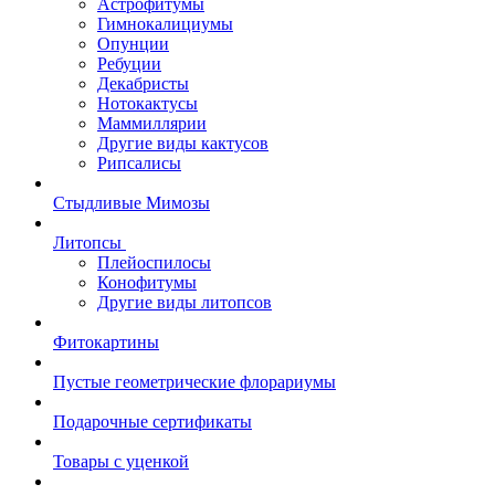
Астрофитумы
Гимнокалициумы
Опунции
Ребуции
Декабристы
Нотокактусы
Маммиллярии
Другие виды кактусов
Рипсалисы
Стыдливые Мимозы
Литопсы
Плейоспилосы
Конофитумы
Другие виды литопсов
Фитокартины
Пустые геометрические флорариумы
Подарочные сертификаты
Товары с уценкой