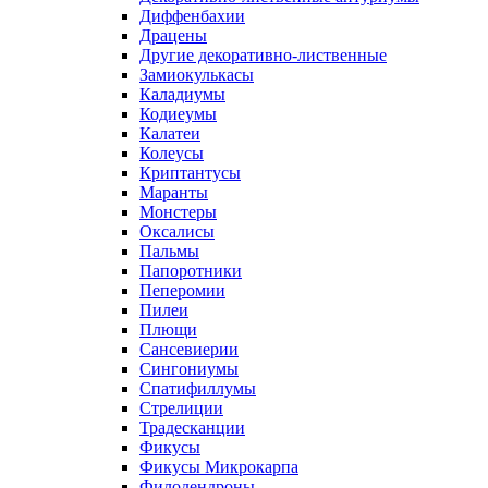
Диффенбахии
Драцены
Другие декоративно-лиственные
Замиокулькасы
Каладиумы
Кодиеумы
Калатеи
Колеусы
Криптантусы
Маранты
Монстеры
Оксалисы
Пальмы
Папоротники
Пеперомии
Пилеи
Плющи
Сансевиерии
Сингониумы
Спатифиллумы
Стрелиции
Традесканции
Фикусы
Фикусы Микрокарпа
Филодендроны