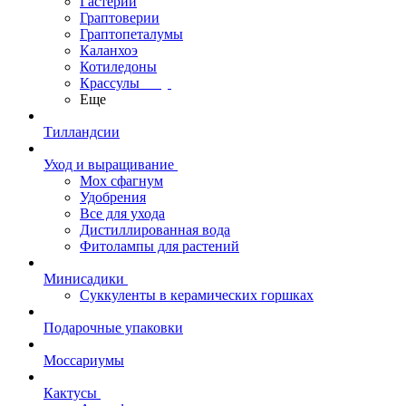
Гастерии
Граптоверии
Граптопеталумы
Каланхоэ
Котиледоны
Крассулы
Еще
Тилландсии
Уход и выращивание
Мох сфагнум
Удобрения
Все для ухода
Дистиллированная вода
Фитолампы для растений
Минисадики
Суккуленты в керамических горшках
Подарочные упаковки
Моссариумы
Кактусы