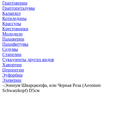
Граптоверии
Граптопеталумы
Каланхоэ
Котиледоны
Крассулы
Крестовники
Молодило
Пахиверии
Пахифитумы
Седумы
Стапелии
Суккуленты других видов
Хавортии
Церопегии
Эуфорбии
Эхеверии
–
Эониум Шварцкопфа, или Черная Роза (Aeonium
Schwarzkopf) D5см