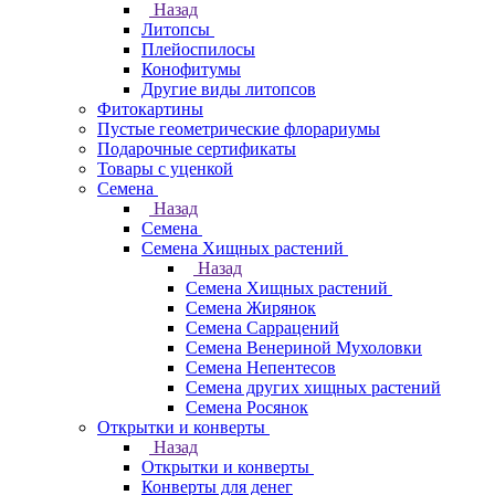
Назад
Литопсы
Плейоспилосы
Конофитумы
Другие виды литопсов
Фитокартины
Пустые геометрические флорариумы
Подарочные сертификаты
Товары с уценкой
Семена
Назад
Семена
Семена Хищных растений
Назад
Семена Хищных растений
Семена Жирянок
Семена Саррацений
Семена Венериной Мухоловки
Семена Непентесов
Семена других хищных растений
Семена Росянок
Открытки и конверты
Назад
Открытки и конверты
Конверты для денег