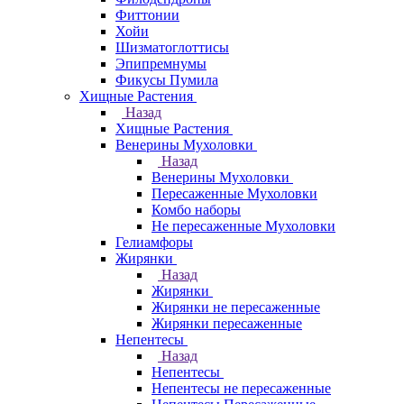
Фиттонии
Хойи
Шизматоглоттисы
Эпипремнумы
Фикусы Пумила
Хищные Растения
Назад
Хищные Растения
Венерины Мухоловки
Назад
Венерины Мухоловки
Пересаженные Мухоловки
Комбо наборы
Не пересаженные Мухоловки
Гелиамфоры
Жирянки
Назад
Жирянки
Жирянки не пересаженные
Жирянки пересаженные
Непентесы
Назад
Непентесы
Непентесы не пересаженные