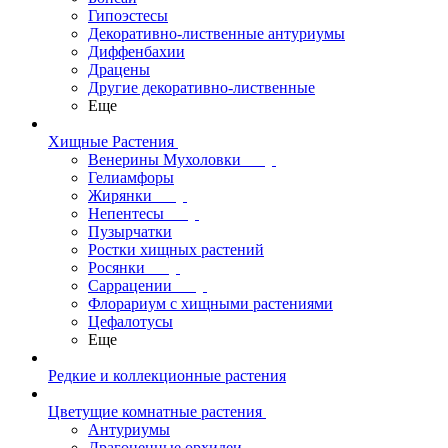
Гипоэстесы
Декоративно-лиственные антуриумы
Диффенбахии
Драцены
Другие декоративно-лиственные
Еще
Хищные Растения
Венерины Мухоловки
Гелиамфоры
Жирянки
Непентесы
Пузырчатки
Ростки хищных растений
Росянки
Саррацении
Флорариум с хищными растениями
Цефалотусы
Еще
Редкие и коллекционные растения
Цветущие комнатные растения
Антуриумы
Драгоценные орхидеи