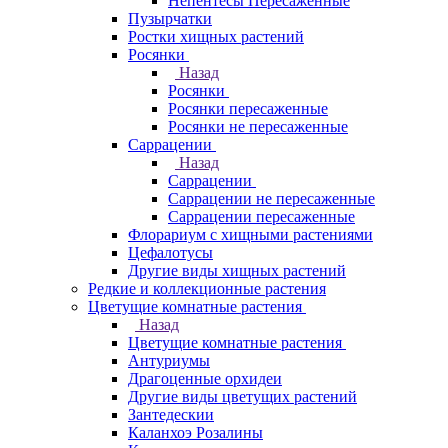
Непентесы Пересаженные
Пузырчатки
Ростки хищных растений
Росянки
Назад
Росянки
Росянки пересаженные
Росянки не пересаженные
Саррацении
Назад
Саррацении
Саррацении не пересаженные
Саррацении пересаженные
Флорариум с хищными растениями
Цефалотусы
Другие виды хищных растений
Редкие и коллекционные растения
Цветущие комнатные растения
Назад
Цветущие комнатные растения
Антуриумы
Драгоценные орхидеи
Другие виды цветущих растений
Зантедескии
Каланхоэ Розалины