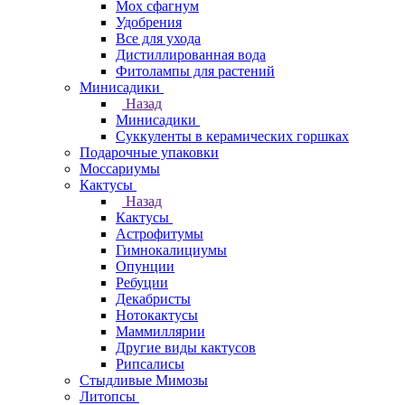
Мох сфагнум
Удобрения
Все для ухода
Дистиллированная вода
Фитолампы для растений
Минисадики
Назад
Минисадики
Суккуленты в керамических горшках
Подарочные упаковки
Моссариумы
Кактусы
Назад
Кактусы
Астрофитумы
Гимнокалициумы
Опунции
Ребуции
Декабристы
Нотокактусы
Маммиллярии
Другие виды кактусов
Рипсалисы
Стыдливые Мимозы
Литопсы