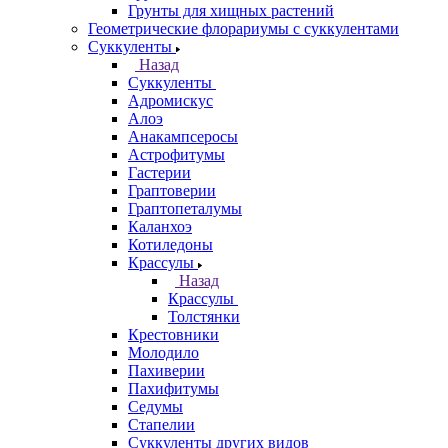
Грунты для хищных растений
Геометрические флорариумы с суккулентами
Суккуленты
Назад
Суккуленты
Адромискус
Алоэ
Анакампсеросы
Астрофитумы
Гастерии
Граптоверии
Граптопеталумы
Каланхоэ
Котиледоны
Крассулы
Назад
Крассулы
Толстянки
Крестовники
Молодило
Пахиверии
Пахифитумы
Седумы
Стапелии
Суккуленты других видов