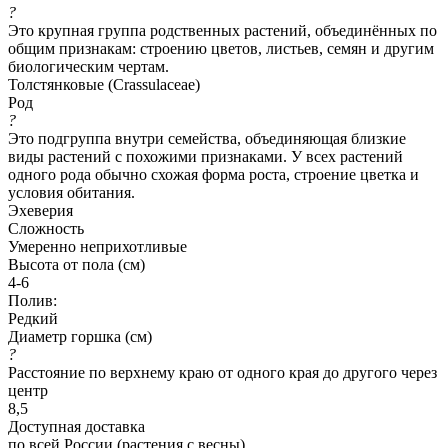
?
Это крупная группа родственных растений, объединённых по
общим признакам: строению цветов, листьев, семян и другим
биологическим чертам.
Толстянковые (Crassulaceae)
Род
?
Это подгруппа внутри семейства, объединяющая близкие
виды растений с похожими признаками. У всех растений
одного рода обычно схожая форма роста, строение цветка и
условия обитания.
Эхеверия
Сложность
Умеренно неприхотливые
Высота от пола (см)
4-6
Полив:
Редкий
Диаметр горшка (см)
?
Расстояние по верхнему краю от одного края до другого через
центр
8,5
Доступная доставка
по всей России (растения с весны)