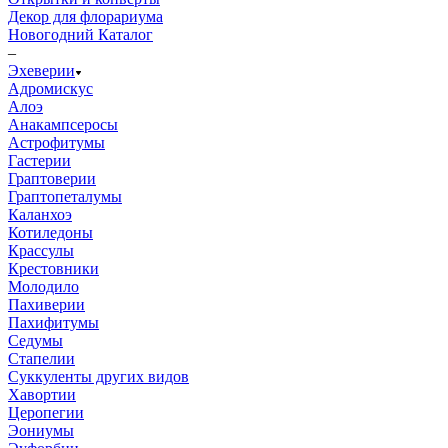
Декор для флорариума
Новогодний Каталог
–
Эхеверии
Адромискус
Алоэ
Анакампсеросы
Астрофитумы
Гастерии
Граптоверии
Граптопеталумы
Каланхоэ
Котиледоны
Крассулы
Крестовники
Молодило
Пахиверии
Пахифитумы
Седумы
Стапелии
Суккуленты других видов
Хавортии
Церопегии
Эониумы