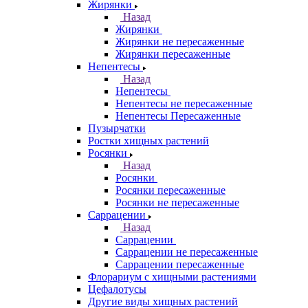
Жирянки
Назад
Жирянки
Жирянки не пересаженные
Жирянки пересаженные
Непентесы
Назад
Непентесы
Непентесы не пересаженные
Непентесы Пересаженные
Пузырчатки
Ростки хищных растений
Росянки
Назад
Росянки
Росянки пересаженные
Росянки не пересаженные
Саррацении
Назад
Саррацении
Саррацении не пересаженные
Саррацении пересаженные
Флорариум с хищными растениями
Цефалотусы
Другие виды хищных растений