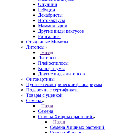
Опунции
Ребуции
Декабристы
Нотокактусы
Маммиллярии
Другие виды кактусов
Рипсалисы
Стыдливые Мимозы
Литопсы
Назад
Литопсы
Плейоспилосы
Конофитумы
Другие виды литопсов
Фитокартины
Пустые геометрические флорариумы
Подарочные сертификаты
Товары с уценкой
Семена
Назад
Семена
Семена Хищных растений
Назад
Семена Хищных растений
Семена Жирянок