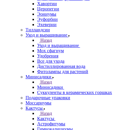
Хавортии
Церопегии
Эониумы
Эуфорбии
Эхеверии
Тилландсии
Уход и выращивание
Назад
Уход и выращивание
Мох сфагнум
Удобрения
Все для ухода
Дистиллированная вода
Фитолампы для растений
Минисадики
Назад
Минисадики
Суккуленты в керамических горшках
Подарочные упаковки
Моссариумы
Кактусы
Назад
Кактусы
Астрофитумы
Гимнокалициумы