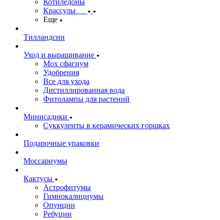
Котиледоны
Крассулы
Еще
Тилландсии
Уход и выращивание
Мох сфагнум
Удобрения
Все для ухода
Дистиллированная вода
Фитолампы для растений
Минисадики
Суккуленты в керамических горшках
Подарочные упаковки
Моссариумы
Кактусы
Астрофитумы
Гимнокалициумы
Опунции
Ребуции