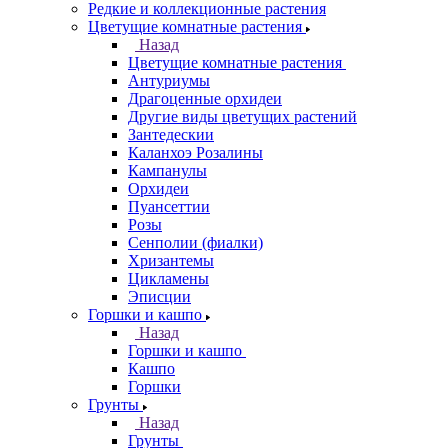
Редкие и коллекционные растения
Цветущие комнатные растения
Назад
Цветущие комнатные растения
Антуриумы
Драгоценные орхидеи
Другие виды цветущих растений
Зантедескии
Каланхоэ Розалины
Кампанулы
Орхидеи
Пуансеттии
Розы
Сенполии (фиалки)
Хризантемы
Цикламены
Эписции
Горшки и кашпо
Назад
Горшки и кашпо
Кашпо
Горшки
Грунты
Назад
Грунты