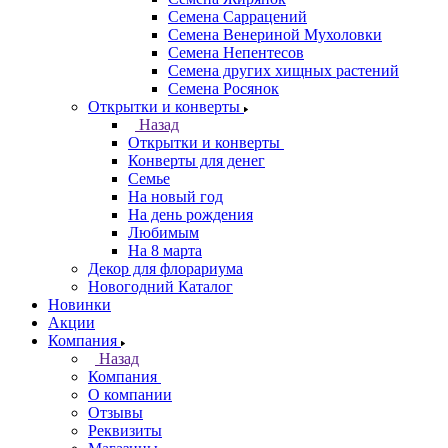
Семена Саррацений
Семена Венериной Мухоловки
Семена Непентесов
Семена других хищных растений
Семена Росянок
Открытки и конверты
Назад
Открытки и конверты
Конверты для денег
Семье
На новый год
На день рождения
Любимым
На 8 марта
Декор для флорариума
Новогодний Каталог
Новинки
Акции
Компания
Назад
Компания
О компании
Отзывы
Реквизиты