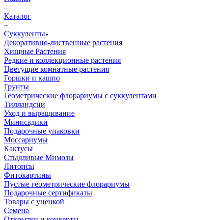
–
Каталог
–
Суккуленты
Декоративно-лиственные растения
Хищные Растения
Редкие и коллекционные растения
Цветущие комнатные растения
Горшки и кашпо
Грунты
Геометрические флорариумы с суккулентами
Тилландсии
Уход и выращивание
Минисадики
Подарочные упаковки
Моссариумы
Кактусы
Стыдливые Мимозы
Литопсы
Фитокартины
Пустые геометрические флорариумы
Подарочные сертификаты
Товары с уценкой
Семена
Открытки и конверты