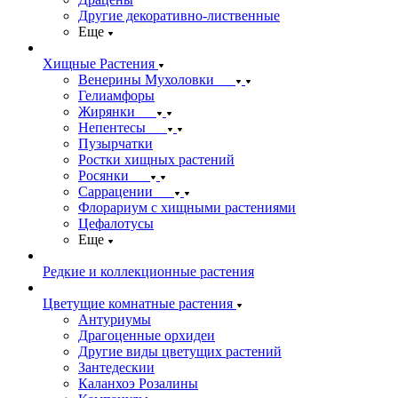
Другие декоративно-лиственные
Еще
Хищные Растения
Венерины Мухоловки
Гелиамфоры
Жирянки
Непентесы
Пузырчатки
Ростки хищных растений
Росянки
Саррацении
Флорариум с хищными растениями
Цефалотусы
Еще
Редкие и коллекционные растения
Цветущие комнатные растения
Антуриумы
Драгоценные орхидеи
Другие виды цветущих растений
Зантедескии
Каланхоэ Розалины