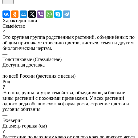
Характеристики
Семейство
?
Это крупная группа родственных растений, объединённых по
общим признакам: строению цветов, листьев, семян и другим
биологическим чертам.
—
Толстянковые (Crassulaceae)
Доступная доставка
—
по всей России (растения с весны)
Род
?
Это подгруппа внутри семейства, объединяющая близкие
виды растений с похожими признаками. У всех растений
одного рода обычно схожая форма роста, строение цветка и
условия обитания.
—
Эхеверия
Диаметр горшка (см)
?
Расстояние по верхнему краю от одного края до другого через