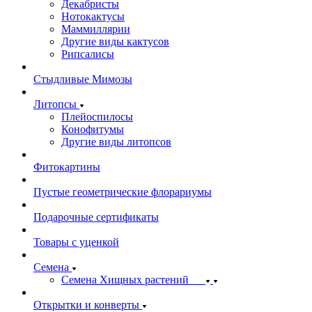
Декабристы
Нотокактусы
Маммиллярии
Другие виды кактусов
Рипсалисы
Стыдливые Мимозы
Литопсы
Плейоспилосы
Конофитумы
Другие виды литопсов
Фитокартины
Пустые геометрические флорариумы
Подарочные сертификаты
Товары с уценкой
Семена
Семена Хищных растений
Открытки и конверты