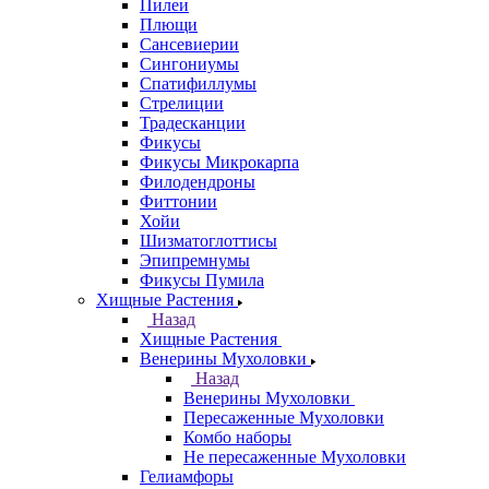
Пилеи
Плющи
Сансевиерии
Сингониумы
Спатифиллумы
Стрелиции
Традесканции
Фикусы
Фикусы Микрокарпа
Филодендроны
Фиттонии
Хойи
Шизматоглоттисы
Эпипремнумы
Фикусы Пумила
Хищные Растения
Назад
Хищные Растения
Венерины Мухоловки
Назад
Венерины Мухоловки
Пересаженные Мухоловки
Комбо наборы
Не пересаженные Мухоловки
Гелиамфоры