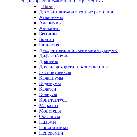
Декоративно-лиственные растения
Назад
Декоративно-лиственные растения
Аглаонемы
Адениумы
Алоказии
Бегонии
Бонсай
Гипоэстесы
Декоративно-лиственные антуриумы
Диффенбахии
Драцены
Другие декоративно-лиственные
Замиокулькасы
Каладиумы
Кодиеумы
Калатеи
Колеусы
Криптантусы
Маранты
Монстеры
Оксалисы
Пальмы
Папоротники
Пеперомии