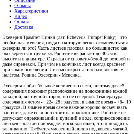
Описание
Отзывы
Характеристики
Видео
Оплата
Доставка
Эхеверия Трампет Пинки (лат. Echeveria Trumpet Pinky) - это
необычная эхеверия, глядя на которую легко засомневаться: а
эхеверия ли это? Часть листьев плоская, но большинство как
бы свёрнуты в трубочку. Растение вырастает до 30 см в
высоту и в диамтере. Окраска от сизовато-белой до розовой и
даже сиреневой. При чём на кончиках лист всегда краснеет
при ярком освещении. Листья покрыты толстым восковым
налётом. Родина Эхеверии - Мексика.
Эхеверия любит большое количество света, поэтому для её
содержания подходит расположение на подоконнике южной,
западной, восточной сторон, но не северной. Температура
содержания летом - +22-+28 градусов, в зимнее время - +8-+10
градусов. В зимнее время самое важное хорошо досвечивать
растение, даже если оно стоит на подоконнике. Растение не
допускает опрыскиваний и купаний в воде, соприкосновение
листьев с влагой повреждает восковой налет, что приводит к
загниванию. Требуется умеренный полив под корень мягкой,