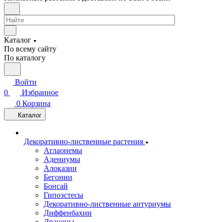
Каталог
По всему сайту
По каталогу
Войти
0
Избранное
0
Корзина
Каталог
Декоративно-лиственные растения
Аглаонемы
Адениумы
Алоказии
Бегонии
Бонсай
Гипоэстесы
Декоративно-лиственные антуриумы
Диффенбахии
Драцены