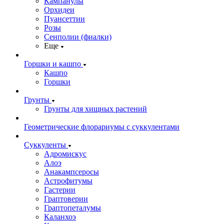
Кампанулы
Орхидеи
Пуансеттии
Розы
Сенполии (фиалки)
Еще
Горшки и кашпо
Кашпо
Горшки
Грунты
Грунты для хищных растений
Геометрические флорариумы с суккулентами
Суккуленты
Адромискус
Алоэ
Анакампсеросы
Астрофитумы
Гастерии
Граптоверии
Граптопеталумы
Каланхоэ