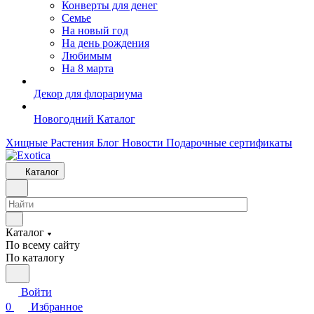
Конверты для денег
Семье
На новый год
На день рождения
Любимым
На 8 марта
Декор для флорариума
Новогодний Каталог
Хищные Растения
Блог
Новости
Подарочные сертификаты
Каталог
Каталог
По всему сайту
По каталогу
Войти
0
Избранное