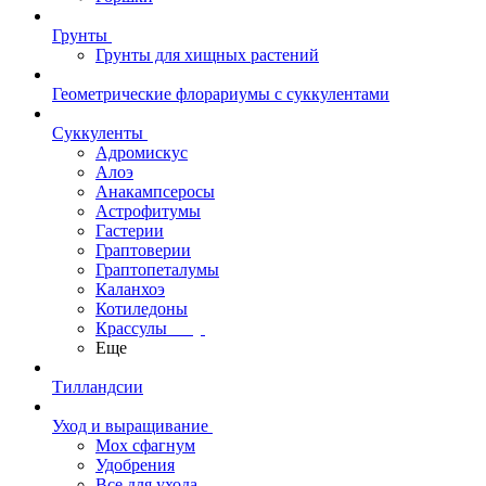
Грунты
Грунты для хищных растений
Геометрические флорариумы с суккулентами
Суккуленты
Адромискус
Алоэ
Анакампсеросы
Астрофитумы
Гастерии
Граптоверии
Граптопеталумы
Каланхоэ
Котиледоны
Крассулы
Еще
Тилландсии
Уход и выращивание
Мох сфагнум
Удобрения
Все для ухода