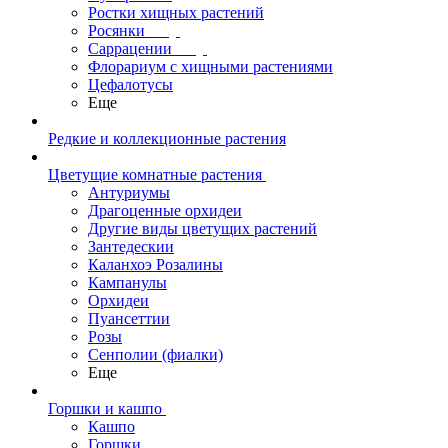
Ростки хищных растений
Росянки
Саррацении
Флорариум с хищными растениями
Цефалотусы
Еще
Редкие и коллекционные растения
Цветущие комнатные растения
Антуриумы
Драгоценные орхидеи
Другие виды цветущих растений
Зантедескии
Каланхоэ Розалины
Кампанулы
Орхидеи
Пуансеттии
Розы
Сенполии (фиалки)
Еще
Горшки и кашпо
Кашпо
Горшки