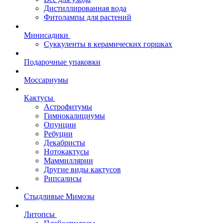
Дистиллированная вода
Фитолампы для растений
Минисадики
Суккуленты в керамических горшках
Подарочные упаковки
Моссариумы
Кактусы
Астрофитумы
Гимнокалициумы
Опунции
Ребуции
Декабристы
Нотокактусы
Маммиллярии
Другие виды кактусов
Рипсалисы
Стыдливые Мимозы
Литопсы