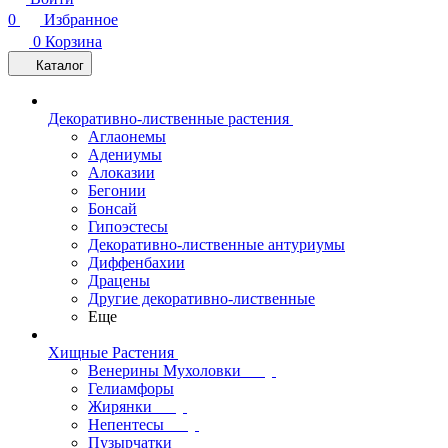
0
Избранное
0
Корзина
Каталог
Декоративно-лиственные растения
Аглаонемы
Адениумы
Алоказии
Бегонии
Бонсай
Гипоэстесы
Декоративно-лиственные антуриумы
Диффенбахии
Драцены
Другие декоративно-лиственные
Еще
Хищные Растения
Венерины Мухоловки
Гелиамфоры
Жирянки
Непентесы
Пузырчатки