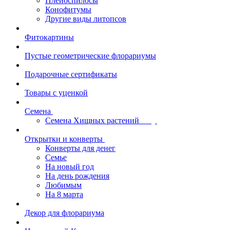
Плейоспилосы
Конофитумы
Другие виды литопсов
Фитокартины
Пустые геометрические флорариумы
Подарочные сертификаты
Товары с уценкой
Семена
Семена Хищных растений
Открытки и конверты
Конверты для денег
Семье
На новый год
На день рождения
Любимым
На 8 марта
Декор для флорариума