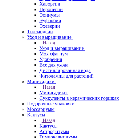
Хавортии
Церопегии
Эониумы
Эуфорбии
Эхеверии
Тилландсии
Уход и выращивание
Назад
Уход и выращивание
Мох сфагнум
Удобрения
Все для ухода
Дистиллированная вода
Фитолампы для растений
Минисадики
Назад
Минисадики
Суккуленты в керамических горшках
Подарочные упаковки
Моссариумы
Кактусы
Назад
Кактусы
Астрофитумы
Гимнокалициумы