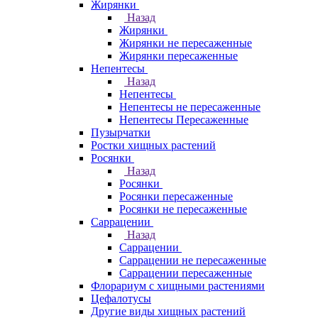
Жирянки
Назад
Жирянки
Жирянки не пересаженные
Жирянки пересаженные
Непентесы
Назад
Непентесы
Непентесы не пересаженные
Непентесы Пересаженные
Пузырчатки
Ростки хищных растений
Росянки
Назад
Росянки
Росянки пересаженные
Росянки не пересаженные
Саррацении
Назад
Саррацении
Саррацении не пересаженные
Саррацении пересаженные
Флорариум с хищными растениями
Цефалотусы
Другие виды хищных растений