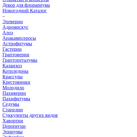
Декор для флорариума
Новогодний Каталог
–
Эхеверии
Адромискус
Алоэ
Анакампсеросы
Астрофитумы
Гастерии
Граптоверии
Граптопеталумы
Каланхоэ
Котиледоны
Крассулы
Крестовники
Молодило
Пахиверии
Пахифитумы
Седумы
Стапелии
Суккуленты других видов
Хавортии
Церопегии
Эониумы