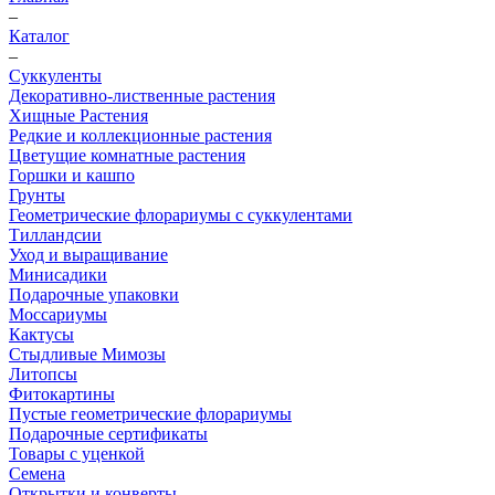
–
Каталог
–
Суккуленты
Декоративно-лиственные растения
Хищные Растения
Редкие и коллекционные растения
Цветущие комнатные растения
Горшки и кашпо
Грунты
Геометрические флорариумы с суккулентами
Тилландсии
Уход и выращивание
Минисадики
Подарочные упаковки
Моссариумы
Кактусы
Стыдливые Мимозы
Литопсы
Фитокартины
Пустые геометрические флорариумы
Подарочные сертификаты
Товары с уценкой
Семена
Открытки и конверты