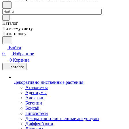
Каталог
По всему сайту
По каталогу
Войти
0
Избранное
0
Корзина
Каталог
Декоративно-лиственные растения
Аглаонемы
Адениумы
Алоказии
Бегонии
Бонсай
Гипоэстесы
Декоративно-лиственные антуриумы
Диффенбахии
Драцены