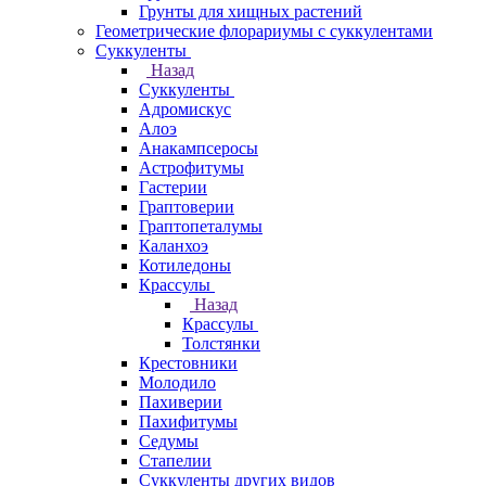
Грунты для хищных растений
Геометрические флорариумы с суккулентами
Суккуленты
Назад
Суккуленты
Адромискус
Алоэ
Анакампсеросы
Астрофитумы
Гастерии
Граптоверии
Граптопеталумы
Каланхоэ
Котиледоны
Крассулы
Назад
Крассулы
Толстянки
Крестовники
Молодило
Пахиверии
Пахифитумы
Седумы
Стапелии
Суккуленты других видов