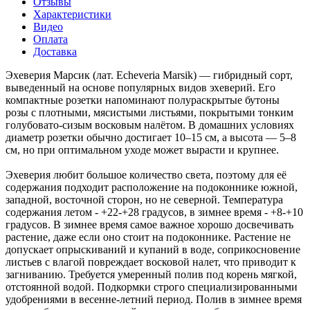
Отзывы
Характеристики
Видео
Оплата
Доставка
Эхеверия Марсик (лат. Echeveria Marsik) — гибридный сорт,
выведенный на основе популярных видов эхеверий. Его
компактные розетки напоминают полураскрытые бутоны
розы с плотными, мясистыми листьями, покрытыми тонким
голубовато-сизым восковым налётом. В домашних условиях
диаметр розетки обычно достигает 10–15 см, а высота — 5–8
см, но при оптимальном уходе может вырасти и крупнее.
Эхеверия любит большое количество света, поэтому для её
содержания подходит расположение на подоконнике южной,
западной, восточной сторон, но не северной. Температура
содержания летом - +22-+28 градусов, в зимнее время - +8-+10
градусов. В зимнее время самое важное хорошо досвечивать
растение, даже если оно стоит на подоконнике. Растение не
допускает опрыскиваний и купаний в воде, соприкосновение
листьев с влагой повреждает восковой налет, что приводит к
загниванию. Требуется умеренный полив под корень мягкой,
отстоянной водой. Подкормки строго специализированными
удобрениями в весенне-летний период. Полив в зимнее время