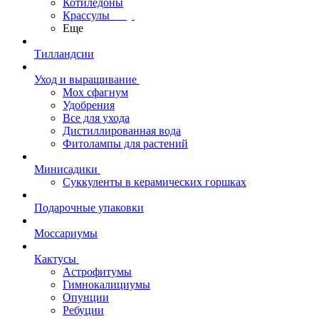
Котиледоны
Крассулы
Еще
Тилландсии
Уход и выращивание
Мох сфагнум
Удобрения
Все для ухода
Дистиллированная вода
Фитолампы для растений
Минисадики
Суккуленты в керамических горшках
Подарочные упаковки
Моссариумы
Кактусы
Астрофитумы
Гимнокалициумы
Опунции
Ребуции