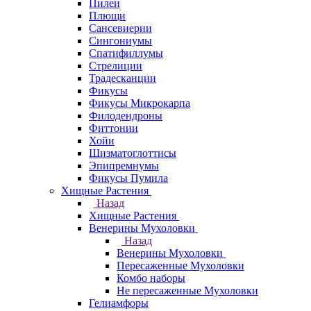
Пилеи
Плющи
Сансевиерии
Сингониумы
Спатифиллумы
Стрелиции
Традесканции
Фикусы
Фикусы Микрокарпа
Филодендроны
Фиттонии
Хойи
Шизматоглоттисы
Эпипремнумы
Фикусы Пумила
Хищные Растения
Назад
Хищные Растения
Венерины Мухоловки
Назад
Венерины Мухоловки
Пересаженные Мухоловки
Комбо наборы
Не пересаженные Мухоловки
Гелиамфоры