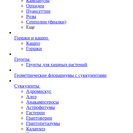
Кампанулы
Орхидеи
Пуансеттии
Розы
Сенполии (фиалки)
Еще
Горшки и кашпо
Кашпо
Горшки
Грунты
Грунты для хищных растений
Геометрические флорариумы с суккулентами
Суккуленты
Адромискус
Алоэ
Анакампсеросы
Астрофитумы
Гастерии
Граптоверии
Граптопеталумы
Каланхоэ