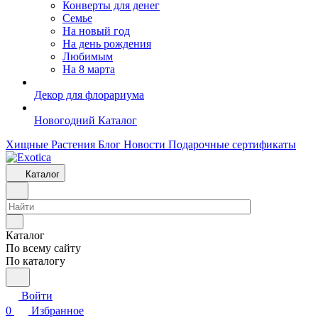
Конверты для денег
Семье
На новый год
На день рождения
Любимым
На 8 марта
Декор для флорариума
Новогодний Каталог
Хищные Растения
Блог
Новости
Подарочные сертификаты
Каталог
Каталог
По всему сайту
По каталогу
Войти
0
Избранное