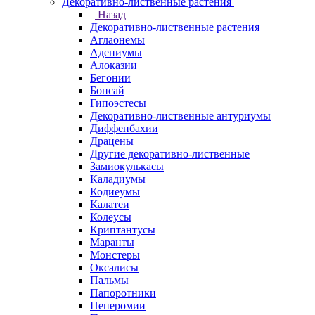
Декоративно-лиственные растения
Назад
Декоративно-лиственные растения
Аглаонемы
Адениумы
Алоказии
Бегонии
Бонсай
Гипоэстесы
Декоративно-лиственные антуриумы
Диффенбахии
Драцены
Другие декоративно-лиственные
Замиокулькасы
Каладиумы
Кодиеумы
Калатеи
Колеусы
Криптантусы
Маранты
Монстеры
Оксалисы
Пальмы
Папоротники
Пеперомии