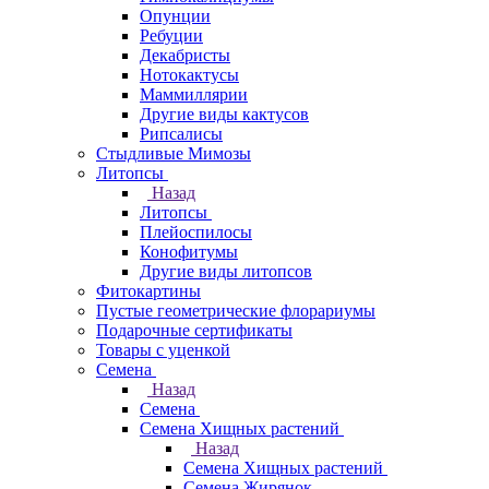
Опунции
Ребуции
Декабристы
Нотокактусы
Маммиллярии
Другие виды кактусов
Рипсалисы
Стыдливые Мимозы
Литопсы
Назад
Литопсы
Плейоспилосы
Конофитумы
Другие виды литопсов
Фитокартины
Пустые геометрические флорариумы
Подарочные сертификаты
Товары с уценкой
Семена
Назад
Семена
Семена Хищных растений
Назад
Семена Хищных растений
Семена Жирянок