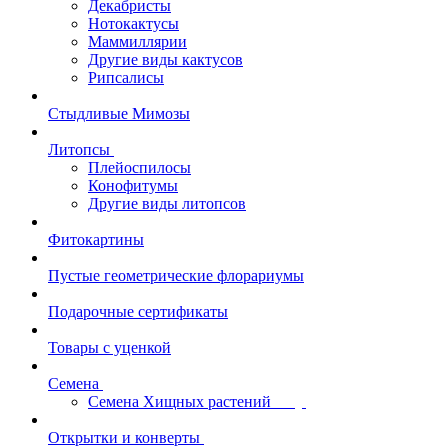
Декабристы
Нотокактусы
Маммиллярии
Другие виды кактусов
Рипсалисы
Стыдливые Мимозы
Литопсы
Плейоспилосы
Конофитумы
Другие виды литопсов
Фитокартины
Пустые геометрические флорариумы
Подарочные сертификаты
Товары с уценкой
Семена
Семена Хищных растений
Открытки и конверты