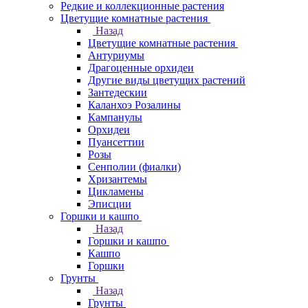
Редкие и коллекционные растения
Цветущие комнатные растения
Назад
Цветущие комнатные растения
Антуриумы
Драгоценные орхидеи
Другие виды цветущих растений
Зантедескии
Каланхоэ Розалины
Кампанулы
Орхидеи
Пуансеттии
Розы
Сенполии (фиалки)
Хризантемы
Цикламены
Эписции
Горшки и кашпо
Назад
Горшки и кашпо
Кашпо
Горшки
Грунты
Назад
Грунты