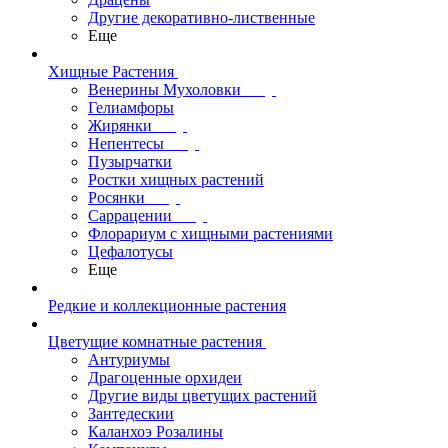
Другие декоративно-лиственные
Еще
Хищные Растения
Венерины Мухоловки
Гелиамфоры
Жирянки
Непентесы
Пузырчатки
Ростки хищных растений
Росянки
Саррацении
Флорариум с хищными растениями
Цефалотусы
Еще
Редкие и коллекционные растения
Цветущие комнатные растения
Антуриумы
Драгоценные орхидеи
Другие виды цветущих растений
Зантедескии
Каланхоэ Розалины