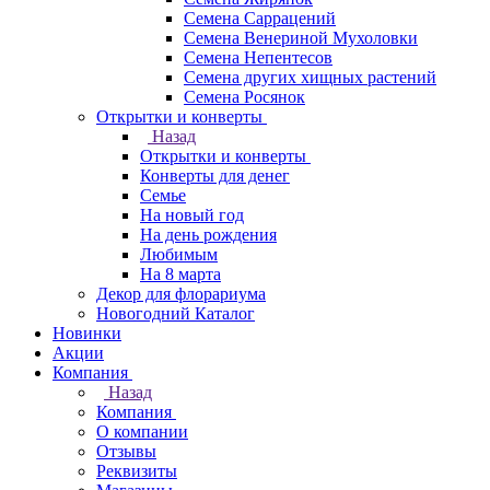
Семена Саррацений
Семена Венериной Мухоловки
Семена Непентесов
Семена других хищных растений
Семена Росянок
Открытки и конверты
Назад
Открытки и конверты
Конверты для денег
Семье
На новый год
На день рождения
Любимым
На 8 марта
Декор для флорариума
Новогодний Каталог
Новинки
Акции
Компания
Назад
Компания
О компании
Отзывы
Реквизиты