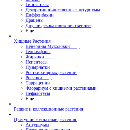
Гипоэстесы
Декоративно-лиственные антуриумы
Диффенбахии
Драцены
Другие декоративно-лиственные
Еще
Хищные Растения
Венерины Мухоловки
Гелиамфоры
Жирянки
Непентесы
Пузырчатки
Ростки хищных растений
Росянки
Саррацении
Флорариум с хищными растениями
Цефалотусы
Еще
Редкие и коллекционные растения
Цветущие комнатные растения
Антуриумы
Драгоценные орхидеи