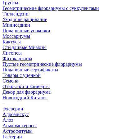
Грунты
Геометрические флорариумы с суккулентами
Тилландсии
Уход и выращивание
Минисадики
Подарочные упаковки
Моссариумы
Кактусы
Стыдливые Мимозы
Литопсы
Фитокартины
Пустые геометрические флорариумы
Подарочные сертификаты
Товары с уценкой
Семена
Открытки и конверты
Декор для флорариума
Новогодний Каталог
–
Эхеверии
Адромискус
Алоэ
Анакампсеросы
Астрофитумы
Гастерии