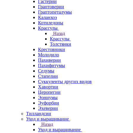
Гастерии
Граптоверии
Граптопеталумы
Каланхоэ
Котиледоны
Крассулы
Назад
Крассулы
Толстянки
Крестовники
Молодило
Пахиверии
Пахифитумы
Седумы
Стапелии
Суккуленты других видов
Хавортии
Церопегии
Эониумы
Эуфорбии
Эхеверии
Тилландсии
Уход и выращивание
Назад
Уход и выращивание