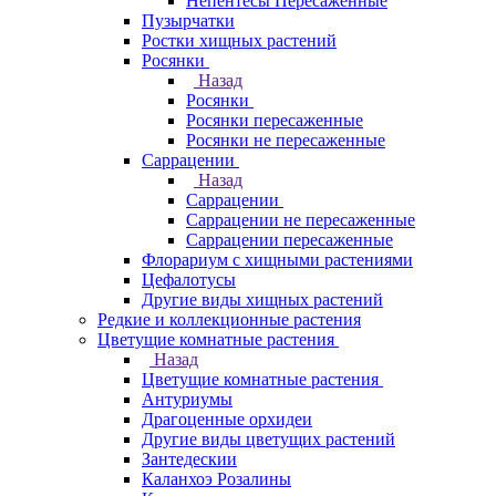
Непентесы Пересаженные
Пузырчатки
Ростки хищных растений
Росянки
Назад
Росянки
Росянки пересаженные
Росянки не пересаженные
Саррацении
Назад
Саррацении
Саррацении не пересаженные
Саррацении пересаженные
Флорариум с хищными растениями
Цефалотусы
Другие виды хищных растений
Редкие и коллекционные растения
Цветущие комнатные растения
Назад
Цветущие комнатные растения
Антуриумы
Драгоценные орхидеи
Другие виды цветущих растений
Зантедескии
Каланхоэ Розалины