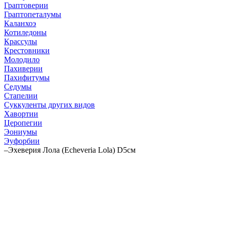
Граптоверии
Граптопеталумы
Каланхоэ
Котиледоны
Крассулы
Крестовники
Молодило
Пахиверии
Пахифитумы
Седумы
Стапелии
Суккуленты других видов
Хавортии
Церопегии
Эониумы
Эуфорбии
–
Эхеверия Лола (Echeveria Lola) D5см