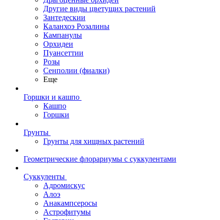
Другие виды цветущих растений
Зантедескии
Каланхоэ Розалины
Кампанулы
Орхидеи
Пуансеттии
Розы
Сенполии (фиалки)
Еще
Горшки и кашпо
Кашпо
Горшки
Грунты
Грунты для хищных растений
Геометрические флорариумы с суккулентами
Суккуленты
Адромискус
Алоэ
Анакампсеросы
Астрофитумы