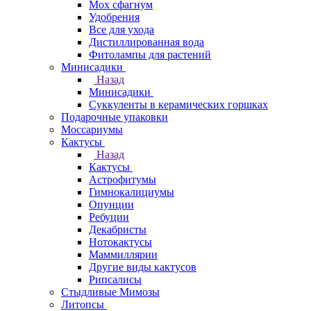
Мох сфагнум
Удобрения
Все для ухода
Дистиллированная вода
Фитолампы для растений
Минисадики
Назад
Минисадики
Суккуленты в керамических горшках
Подарочные упаковки
Моссариумы
Кактусы
Назад
Кактусы
Астрофитумы
Гимнокалициумы
Опунции
Ребуции
Декабристы
Нотокактусы
Маммиллярии
Другие виды кактусов
Рипсалисы
Стыдливые Мимозы
Литопсы