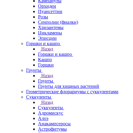
Кампанулы
Орхидеи
Пуансеттии
Розы
Сенполии (фиалки)
Хризантемы
Цикламены
Эписции
Горшки и кашпо
Назад
Горшки и кашпо
Кашпо
Горшки
Грунты
Назад
Грунты
Грунты для хищных растений
Геометрические флорариумы с суккулентами
Суккуленты
Назад
Суккуленты
Адромискус
Алоэ
Анакампсеросы
Астрофитумы