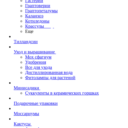
Гастерии
Граптоверии
Граптопеталумы
Каланхоэ
Котиледоны
Крассулы
Еще
Тилландсии
Уход и выращивание
Мох сфагнум
Удобрения
Все для ухода
Дистиллированная вода
Фитолампы для растений
Минисадики
Суккуленты в керамических горшках
Подарочные упаковки
Моссариумы
Кактусы