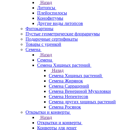
Назад
Литопсы
Плейоспилосы
Конофитумы
Другие виды литопсов
Фитокартины
Пустые геометрические флорариумы
Подарочные сертификаты
Товары с уценкой
Семена
Назад
Семена
Семена Хищных растений
Назад
Семена Хищных растений
Семена Жирянок
Семена Саррацений
Семена Венериной Мухоловки
Семена Непентесов
Семена других хищных растений
Семена Росянок
Открытки и конверты
Назад
Открытки и конверты
Конверты для денег