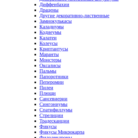
Диффенбахии
Драцены
Другие декоративно-лиственные
Замиокулькасы
Каладиумы
Кодиеумы
Калатеи
Колеусы
Криптантусы
Маранты
Монстеры
Оксалисы
Пальмы
Папоротники
Пеперомии
Пилеи
Плющи
Сансевиерии
Сингониумы
Спатифиллумы
Стрелиции
Традесканции
Фикусы
Фикусы Микрокарпа
Филодендроны