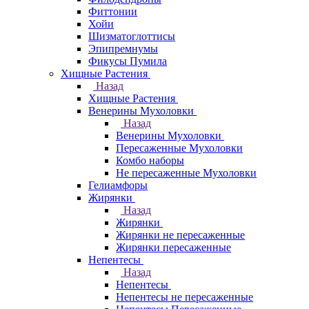
Фиттонии
Хойи
Шизматоглоттисы
Эпипремнумы
Фикусы Пумила
Хищные Растения
Назад
Хищные Растения
Венерины Мухоловки
Назад
Венерины Мухоловки
Пересаженные Мухоловки
Комбо наборы
Не пересаженные Мухоловки
Гелиамфоры
Жирянки
Назад
Жирянки
Жирянки не пересаженные
Жирянки пересаженные
Непентесы
Назад
Непентесы
Непентесы не пересаженные