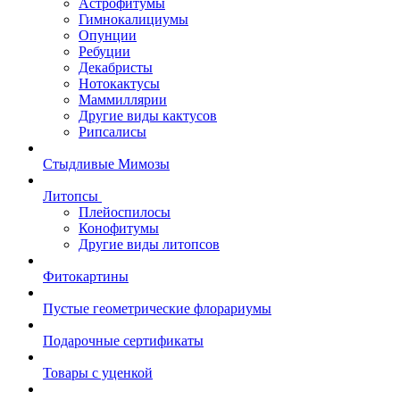
Астрофитумы
Гимнокалициумы
Опунции
Ребуции
Декабристы
Нотокактусы
Маммиллярии
Другие виды кактусов
Рипсалисы
Стыдливые Мимозы
Литопсы
Плейоспилосы
Конофитумы
Другие виды литопсов
Фитокартины
Пустые геометрические флорариумы
Подарочные сертификаты
Товары с уценкой