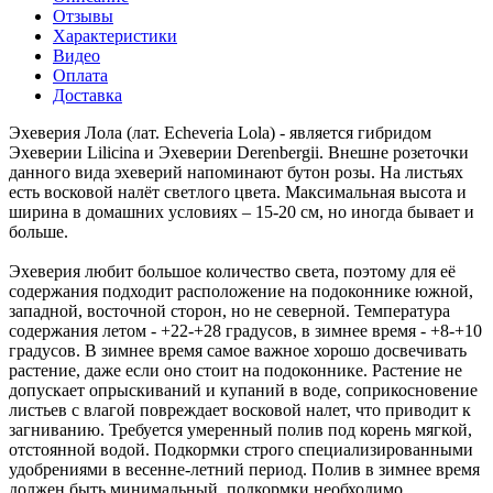
Отзывы
Характеристики
Видео
Оплата
Доставка
Эхеверия Лола (лат. Echeveria Lola) - является гибридом
Эхеверии Lilicina и Эхеверии Derenbergii. Внешне розеточки
данного вида эхеверий напоминают бутон розы. На листьях
есть восковой налёт светлого цвета. Максимальная высота и
ширина в домашних условиях – 15-20 см, но иногда бывает и
больше.
Эхеверия любит большое количество света, поэтому для её
содержания подходит расположение на подоконнике южной,
западной, восточной сторон, но не северной. Температура
содержания летом - +22-+28 градусов, в зимнее время - +8-+10
градусов. В зимнее время самое важное хорошо досвечивать
растение, даже если оно стоит на подоконнике. Растение не
допускает опрыскиваний и купаний в воде, соприкосновение
листьев с влагой повреждает восковой налет, что приводит к
загниванию. Требуется умеренный полив под корень мягкой,
отстоянной водой. Подкормки строго специализированными
удобрениями в весенне-летний период. Полив в зимнее время
должен быть минимальный, подкормки необходимо