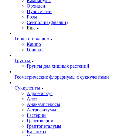
Кампанулы
Орхидеи
Пуансеттии
Розы
Сенполии (фиалки)
Еще
Горшки и кашпо
Кашпо
Горшки
Грунты
Грунты для хищных растений
Геометрические флорариумы с суккулентами
Суккуленты
Адромискус
Алоэ
Анакампсеросы
Астрофитумы
Гастерии
Граптоверии
Граптопеталумы
Каланхоэ