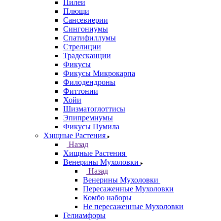
Пилеи
Плющи
Сансевиерии
Сингониумы
Спатифиллумы
Стрелиции
Традесканции
Фикусы
Фикусы Микрокарпа
Филодендроны
Фиттонии
Хойи
Шизматоглоттисы
Эпипремнумы
Фикусы Пумила
Хищные Растения
Назад
Хищные Растения
Венерины Мухоловки
Назад
Венерины Мухоловки
Пересаженные Мухоловки
Комбо наборы
Не пересаженные Мухоловки
Гелиамфоры