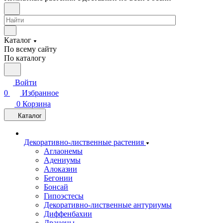
Каталог
По всему сайту
По каталогу
Войти
0
Избранное
0
Корзина
Каталог
Декоративно-лиственные растения
Аглаонемы
Адениумы
Алоказии
Бегонии
Бонсай
Гипоэстесы
Декоративно-лиственные антуриумы
Диффенбахии
Драцены