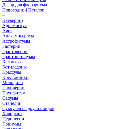
Декор для флорариума
Новогодний Каталог
–
Эхеверии
Адромискус
Алоэ
Анакампсеросы
Астрофитумы
Гастерии
Граптоверии
Граптопеталумы
Каланхоэ
Котиледоны
Крассулы
Крестовники
Молодило
Пахиверии
Пахифитумы
Седумы
Стапелии
Суккуленты других видов
Хавортии
Церопегии
Эониумы