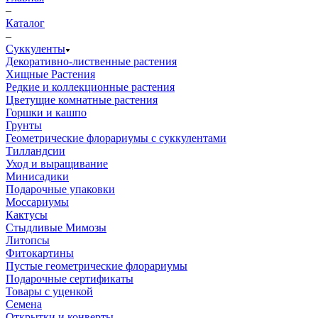
–
Каталог
–
Суккуленты
Декоративно-лиственные растения
Хищные Растения
Редкие и коллекционные растения
Цветущие комнатные растения
Горшки и кашпо
Грунты
Геометрические флорариумы с суккулентами
Тилландсии
Уход и выращивание
Минисадики
Подарочные упаковки
Моссариумы
Кактусы
Стыдливые Мимозы
Литопсы
Фитокартины
Пустые геометрические флорариумы
Подарочные сертификаты
Товары с уценкой
Семена
Открытки и конверты