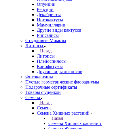
Опунции
Ребуции
Декабристы
Нотокактусы
Маммиллярии
Другие виды кактусов
Рипсалисы
Стыдливые Мимозы
Литопсы
Назад
Литопсы
Плейоспилосы
Конофитумы
Другие виды литопсов
Фитокартины
Пустые геометрические флорариумы
Подарочные сертификаты
Товары с уценкой
Семена
Назад
Семена
Семена Хищных растений
Назад
Семена Хищных растений
Семена Жирянок