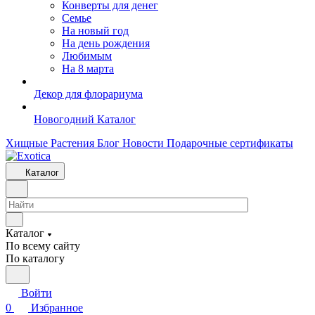
Конверты для денег
Семье
На новый год
На день рождения
Любимым
На 8 марта
Декор для флорариума
Новогодний Каталог
Хищные Растения
Блог
Новости
Подарочные сертификаты
Каталог
Каталог
По всему сайту
По каталогу
Войти
0
Избранное