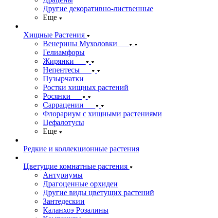
Другие декоративно-лиственные
Еще
Хищные Растения
Венерины Мухоловки
Гелиамфоры
Жирянки
Непентесы
Пузырчатки
Ростки хищных растений
Росянки
Саррацении
Флорариум с хищными растениями
Цефалотусы
Еще
Редкие и коллекционные растения
Цветущие комнатные растения
Антуриумы
Драгоценные орхидеи
Другие виды цветущих растений
Зантедескии
Каланхоэ Розалины