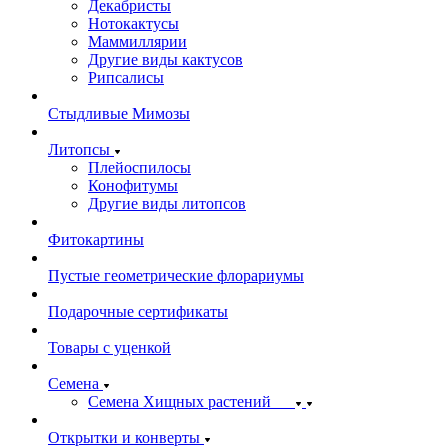
Декабристы
Нотокактусы
Маммиллярии
Другие виды кактусов
Рипсалисы
Стыдливые Мимозы
Литопсы
Плейоспилосы
Конофитумы
Другие виды литопсов
Фитокартины
Пустые геометрические флорариумы
Подарочные сертификаты
Товары с уценкой
Семена
Семена Хищных растений
Открытки и конверты