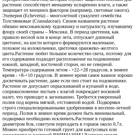
растения: способствует меньшему испарению влаги, а также
защищает от внешних факторов (например, световые ожоги).
Эхеверия (Echeveria) – многолетний суккулент семейства
Толстянковые (Crassulaceae). Своим названием растение
обязано мексиканскому художнику и натуралисту, изучавшему
флору своей страны – Мексики. В период цветения, как
правило весной или в конце лета, отпускает длинный
цветонос, на кисти которого формируются маленькие,
похожие на колокольчики, цветочки оранжево–желтого
цвета.Растение любит большое количество света, поэтому для
его содержания подходит расположение на подоконнике
южной, западной, восточной сторон, но не северной.
Температура содержания летом - +22-+28 градусов, в зимнее
время - +8-+10 градусов. В зимнее время самое важное хорошо
досвечивать растение, даже если оно стоит на подоконнике.
Растение не допускает опрыскиваний и купаний в воде,
соприкосновение листьев с влагой повреждает восковой
налет, что приводит к загниванию. Требуется умеренный
полив под корень мягкой, отстоянной водой. Подкормки
строго специализированными удобрениями в весенне-летний
период. Полив в зимнее время должен быть минимальный,
подкормки необходимо исключить.Растение в горшке
диаметром 8см, советуем пересадить в горшок около 0,7л.
Можно приобрести готовый грунт для кактусовых или
суккулентных растений.ВНИМАНИЕ! Растение может