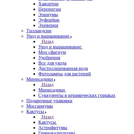
Хавортии
Церопегии
Эониумы
Эуфорбии
Эхеверии
Тилландсии
Уход и выращивание
Назад
Уход и выращивание
Мох сфагнум
Удобрения
Все для ухода
Дистиллированная вода
Фитолампы для растений
Минисадики
Назад
Минисадики
Суккуленты в керамических горшках
Подарочные упаковки
Моссариумы
Кактусы
Назад
Кактусы
Астрофитумы
Гимнокалициумы