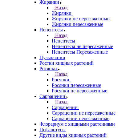
Жирянки
Назад
Жирянки
Жирянки не пересаженные
Жирянки пересаженные
Непентесы
Назад
Непентесы
Непентесы не пересаженные
Непентесы Пересаженные
Пузырчатки
Ростки хищных растений
Росянки
Назад
Росянки
Росянки пересаженные
Росянки не пересаженные
Саррацении
Назад
Саррацении
Саррацении не пересаженные
Саррацении пересаженные
Флорариум с хищными растениями
Цефалотусы
Другие виды хищных растений