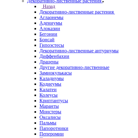
Декоративно-лиственные растения
Назад
Декоративно-лиственные растения
Аглаонемы
Адениумы
Алоказии
Бегонии
Бонсай
Гипоэстесы
Декоративно-лиственные антуриумы
Диффенбахии
Драцены
Другие декоративно-лиственные
Замиокулькасы
Каладиумы
Кодиеумы
Калатеи
Колеусы
Криптантусы
Маранты
Монстеры
Оксалисы
Пальмы
Папоротники
Пеперомии