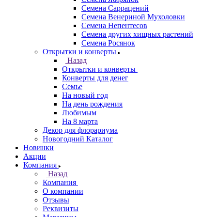
Семена Саррацений
Семена Венериной Мухоловки
Семена Непентесов
Семена других хищных растений
Семена Росянок
Открытки и конверты
Назад
Открытки и конверты
Конверты для денег
Семье
На новый год
На день рождения
Любимым
На 8 марта
Декор для флорариума
Новогодний Каталог
Новинки
Акции
Компания
Назад
Компания
О компании
Отзывы
Реквизиты