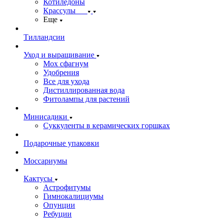
Котиледоны
Крассулы
Еще
Тилландсии
Уход и выращивание
Мох сфагнум
Удобрения
Все для ухода
Дистиллированная вода
Фитолампы для растений
Минисадики
Суккуленты в керамических горшках
Подарочные упаковки
Моссариумы
Кактусы
Астрофитумы
Гимнокалициумы
Опунции
Ребуции