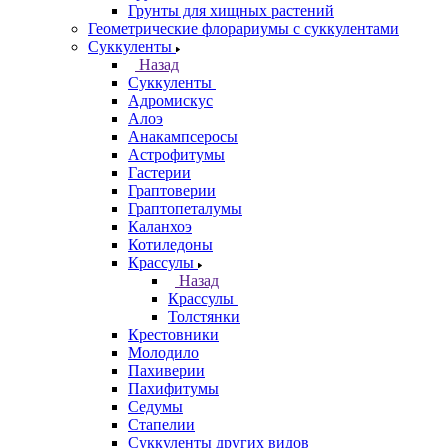
Грунты для хищных растений
Геометрические флорариумы с суккулентами
Суккуленты
Назад
Суккуленты
Адромискус
Алоэ
Анакампсеросы
Астрофитумы
Гастерии
Граптоверии
Граптопеталумы
Каланхоэ
Котиледоны
Крассулы
Назад
Крассулы
Толстянки
Крестовники
Молодило
Пахиверии
Пахифитумы
Седумы
Стапелии
Суккуленты других видов