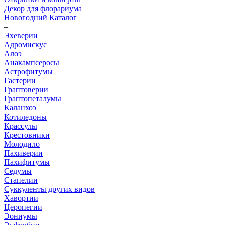
Декор для флорариума
Новогодний Каталог
–
Эхеверии
Адромискус
Алоэ
Анакампсеросы
Астрофитумы
Гастерии
Граптоверии
Граптопеталумы
Каланхоэ
Котиледоны
Крассулы
Крестовники
Молодило
Пахиверии
Пахифитумы
Седумы
Стапелии
Суккуленты других видов
Хавортии
Церопегии
Эониумы