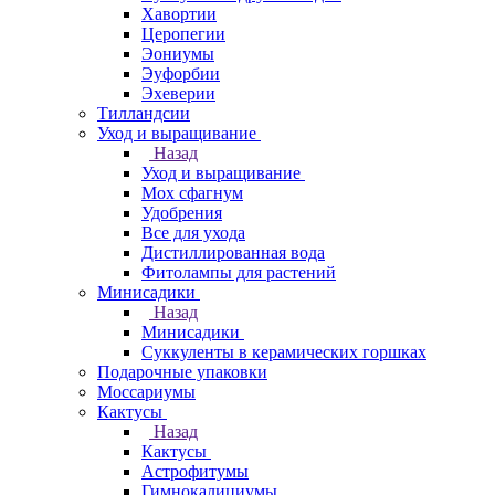
Хавортии
Церопегии
Эониумы
Эуфорбии
Эхеверии
Тилландсии
Уход и выращивание
Назад
Уход и выращивание
Мох сфагнум
Удобрения
Все для ухода
Дистиллированная вода
Фитолампы для растений
Минисадики
Назад
Минисадики
Суккуленты в керамических горшках
Подарочные упаковки
Моссариумы
Кактусы
Назад
Кактусы
Астрофитумы
Гимнокалициумы