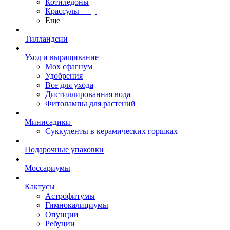
Котиледоны
Крассулы
Еще
Тилландсии
Уход и выращивание
Мох сфагнум
Удобрения
Все для ухода
Дистиллированная вода
Фитолампы для растений
Минисадики
Суккуленты в керамических горшках
Подарочные упаковки
Моссариумы
Кактусы
Астрофитумы
Гимнокалициумы
Опунции
Ребуции