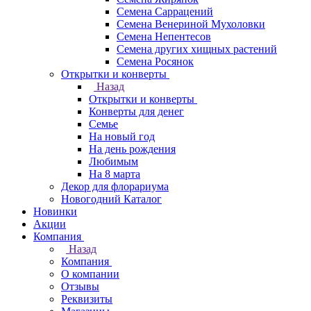
Семена Саррацений
Семена Венериной Мухоловки
Семена Непентесов
Семена других хищных растений
Семена Росянок
Открытки и конверты
Назад
Открытки и конверты
Конверты для денег
Семье
На новый год
На день рождения
Любимым
На 8 марта
Декор для флорариума
Новогодний Каталог
Новинки
Акции
Компания
Назад
Компания
О компании
Отзывы
Реквизиты