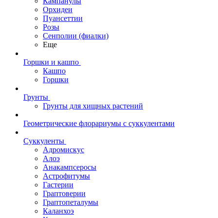
Кампанулы
Орхидеи
Пуансеттии
Розы
Сенполии (фиалки)
Еще
Горшки и кашпо
Кашпо
Горшки
Грунты
Грунты для хищных растений
Геометрические флорариумы с суккулентами
Суккуленты
Адромискус
Алоэ
Анакампсеросы
Астрофитумы
Гастерии
Граптоверии
Граптопеталумы
Каланхоэ