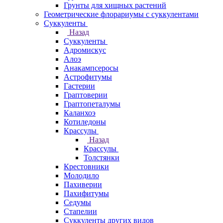
Грунты для хищных растений
Геометрические флорариумы с суккулентами
Суккуленты
Назад
Суккуленты
Адромискус
Алоэ
Анакампсеросы
Астрофитумы
Гастерии
Граптоверии
Граптопеталумы
Каланхоэ
Котиледоны
Крассулы
Назад
Крассулы
Толстянки
Крестовники
Молодило
Пахиверии
Пахифитумы
Седумы
Стапелии
Суккуленты других видов