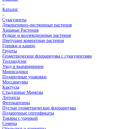
–
Каталог
–
Суккуленты
Декоративно-лиственные растения
Хищные Растения
Редкие и коллекционные растения
Цветущие комнатные растения
Горшки и кашпо
Грунты
Геометрические флорариумы с суккулентами
Тилландсии
Уход и выращивание
Минисадики
Подарочные упаковки
Моссариумы
Кактусы
Стыдливые Мимозы
Литопсы
Фитокартины
Пустые геометрические флорариумы
Подарочные сертификаты
Товары с уценкой
Семена
Открытки и конверты