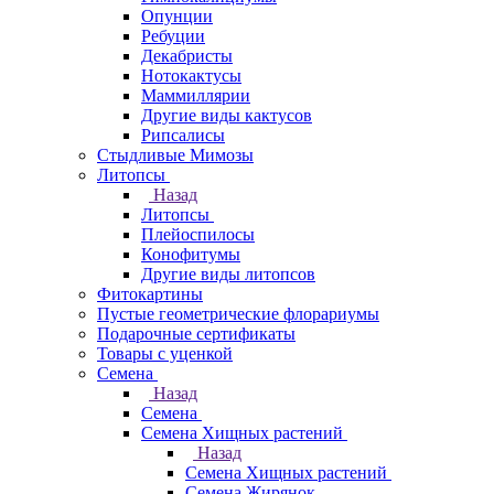
Опунции
Ребуции
Декабристы
Нотокактусы
Маммиллярии
Другие виды кактусов
Рипсалисы
Стыдливые Мимозы
Литопсы
Назад
Литопсы
Плейоспилосы
Конофитумы
Другие виды литопсов
Фитокартины
Пустые геометрические флорариумы
Подарочные сертификаты
Товары с уценкой
Семена
Назад
Семена
Семена Хищных растений
Назад
Семена Хищных растений
Семена Жирянок