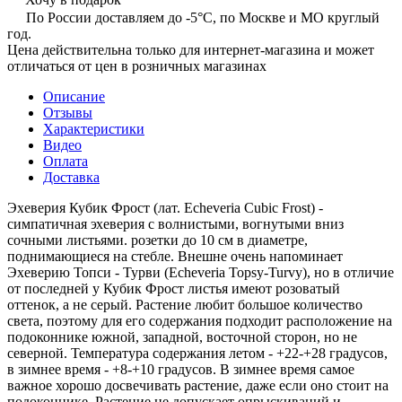
По России доставляем до -5°C, по Москве и МО круглый
год.
Цена действительна только для интернет-магазина и может
отличаться от цен в розничных магазинах
Описание
Отзывы
Характеристики
Видео
Оплата
Доставка
Эхеверия Кубик Фрост (лат. Echeveria Cubic Frost) -
симпатичная эхеверия с волнистыми, вогнутыми вниз
сочными листьями. розетки до 10 см в диаметре,
поднимающиеся на стебле. Внешне очень напоминает
Эхеверию Топси - Турви (Echeveria Topsy-Turvy), но в отличие
от последней у Кубик Фрост листья имеют розоватый
оттенок, а не серый. Растение любит большое количество
света, поэтому для его содержания подходит расположение на
подоконнике южной, западной, восточной сторон, но не
северной. Температура содержания летом - +22-+28 градусов,
в зимнее время - +8-+10 градусов. В зимнее время самое
важное хорошо досвечивать растение, даже если оно стоит на
подоконнике. Растение не допускает опрыскиваний и