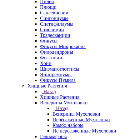
Пилеи
Плющи
Сансевиерии
Сингониумы
Спатифиллумы
Стрелиции
Традесканции
Фикусы
Фикусы Микрокарпа
Филодендроны
Фиттонии
Хойи
Шизматоглоттисы
Эпипремнумы
Фикусы Пумила
Хищные Растения
Назад
Хищные Растения
Венерины Мухоловки
Назад
Венерины Мухоловки
Пересаженные Мухоловки
Комбо наборы
Не пересаженные Мухоловки
Гелиамфоры