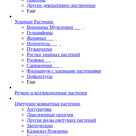
Другие декоративно-лиственные
Еще
Хищные Растения
Венерины Мухоловки
Гелиамфоры
Жирянки
Непентесы
Пузырчатки
Ростки хищных растений
Росянки
Саррацении
Флорариум с хищными растениями
Цефалотусы
Еще
Редкие и коллекционные растения
Цветущие комнатные растения
Антуриумы
Драгоценные орхидеи
Другие виды цветущих растений
Зантедескии
Каланхоэ Розалины