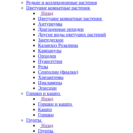
Редкие и коллекционные растения
Цветущие комнатные растения
Назад
Цветущие комнатные растения
Антуриумы
Драгоценные орхидеи
Другие виды цветущих растений
Зантедескии
Каланхоэ Розалины
Кампанулы
Орхидеи
Пуансеттии
Розы
Сенполии (фиалки)
Хризантемы
Цикламены
Эписции
Горшки и кашпо
Назад
Горшки и кашпо
Кашпо
Горшки
Грунты
Назад
Грунты