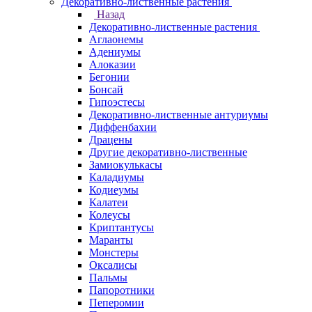
Декоративно-лиственные растения
Назад
Декоративно-лиственные растения
Аглаонемы
Адениумы
Алоказии
Бегонии
Бонсай
Гипоэстесы
Декоративно-лиственные антуриумы
Диффенбахии
Драцены
Другие декоративно-лиственные
Замиокулькасы
Каладиумы
Кодиеумы
Калатеи
Колеусы
Криптантусы
Маранты
Монстеры
Оксалисы
Пальмы
Папоротники
Пеперомии