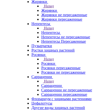
Жирянки
Назад
Жирянки
Жирянки не пересаженные
Жирянки пересаженные
Непентесы
Назад
Непентесы
Непентесы не пересаженные
Непентесы Пересаженные
Пузырчатки
Ростки хищных растений
Росянки
Назад
Росянки
Росянки пересаженные
Росянки не пересаженные
Саррацении
Назад
Саррацении
Саррацении не пересаженные
Саррацении пересаженные
Флорариум с хищными растениями
Цефалотусы
Другие виды хищных растений