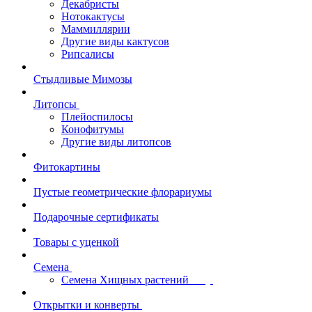
Декабристы
Нотокактусы
Маммиллярии
Другие виды кактусов
Рипсалисы
Стыдливые Мимозы
Литопсы
Плейоспилосы
Конофитумы
Другие виды литопсов
Фитокартины
Пустые геометрические флорариумы
Подарочные сертификаты
Товары с уценкой
Семена
Семена Хищных растений
Открытки и конверты