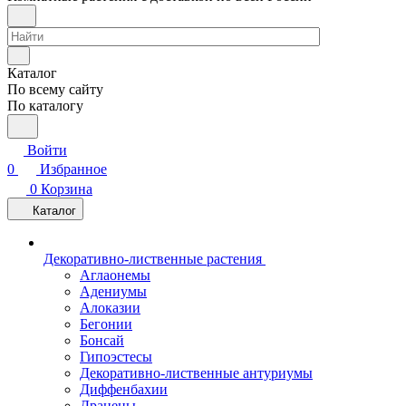
Каталог
По всему сайту
По каталогу
Войти
0
Избранное
0
Корзина
Каталог
Декоративно-лиственные растения
Аглаонемы
Адениумы
Алоказии
Бегонии
Бонсай
Гипоэстесы
Декоративно-лиственные антуриумы
Диффенбахии
Драцены