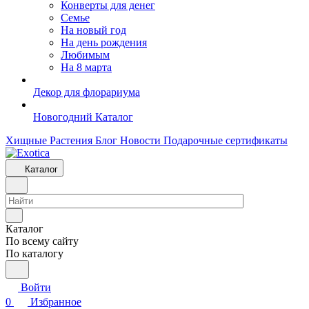
Конверты для денег
Семье
На новый год
На день рождения
Любимым
На 8 марта
Декор для флорариума
Новогодний Каталог
Хищные Растения
Блог
Новости
Подарочные сертификаты
Каталог
Каталог
По всему сайту
По каталогу
Войти
0
Избранное