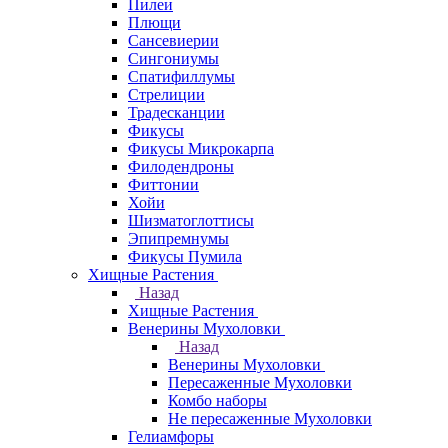
Пилеи
Плющи
Сансевиерии
Сингониумы
Спатифиллумы
Стрелиции
Традесканции
Фикусы
Фикусы Микрокарпа
Филодендроны
Фиттонии
Хойи
Шизматоглоттисы
Эпипремнумы
Фикусы Пумила
Хищные Растения
Назад
Хищные Растения
Венерины Мухоловки
Назад
Венерины Мухоловки
Пересаженные Мухоловки
Комбо наборы
Не пересаженные Мухоловки
Гелиамфоры