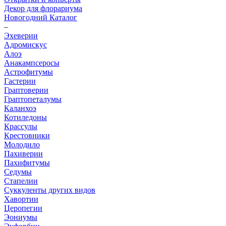
Декор для флорариума
Новогодний Каталог
–
Эхеверии
Адромискус
Алоэ
Анакампсеросы
Астрофитумы
Гастерии
Граптоверии
Граптопеталумы
Каланхоэ
Котиледоны
Крассулы
Крестовники
Молодило
Пахиверии
Пахифитумы
Седумы
Стапелии
Суккуленты других видов
Хавортии
Церопегии
Эониумы