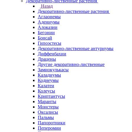
Декоративно-лиственные растения
Назад
Декоративно-лиственные растения
Аглаонемы
Адениумы
Алоказии
Бегонии
Бонсай
Гипоэстесы
Декоративно-лиственные антуриумы
Диффенбахии
Драцены
Другие декоративно-лиственные
Замиокулькасы
Каладиумы
Кодиеумы
Калатеи
Колеусы
Криптантусы
Маранты
Монстеры
Оксалисы
Пальмы
Папоротники
Пеперомии