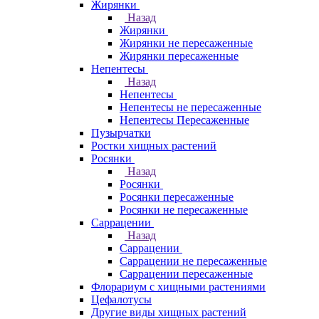
Жирянки
Назад
Жирянки
Жирянки не пересаженные
Жирянки пересаженные
Непентесы
Назад
Непентесы
Непентесы не пересаженные
Непентесы Пересаженные
Пузырчатки
Ростки хищных растений
Росянки
Назад
Росянки
Росянки пересаженные
Росянки не пересаженные
Саррацении
Назад
Саррацении
Саррацении не пересаженные
Саррацении пересаженные
Флорариум с хищными растениями
Цефалотусы
Другие виды хищных растений