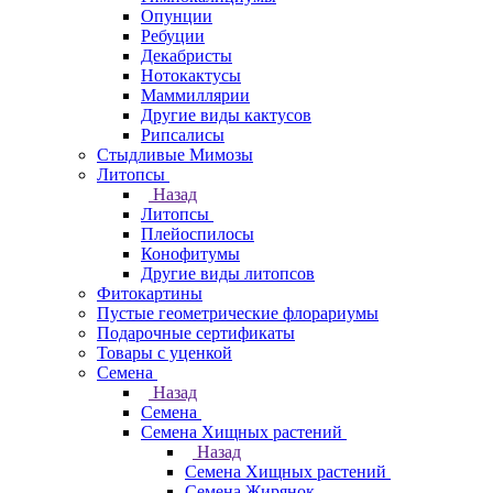
Опунции
Ребуции
Декабристы
Нотокактусы
Маммиллярии
Другие виды кактусов
Рипсалисы
Стыдливые Мимозы
Литопсы
Назад
Литопсы
Плейоспилосы
Конофитумы
Другие виды литопсов
Фитокартины
Пустые геометрические флорариумы
Подарочные сертификаты
Товары с уценкой
Семена
Назад
Семена
Семена Хищных растений
Назад
Семена Хищных растений
Семена Жирянок