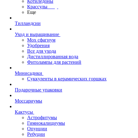
Котиледоны
Крассулы
Еще
Тилландсии
Уход и выращивание
Мох сфагнум
Удобрения
Все для ухода
Дистиллированная вода
Фитолампы для растений
Минисадики
Суккуленты в керамических горшках
Подарочные упаковки
Моссариумы
Кактусы
Астрофитумы
Гимнокалициумы
Опунции
Ребуции