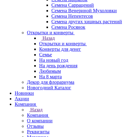
Семена Саррацений
Семена Венериной Мухоловки
Семена Непентесов
Семена других хищных растений
Семена Росянок
Открытки и конверты
Назад
Открытки и конверты
Конверты для денег
Семье
На новый год
На день рождения
Любимым
На 8 марта
Декор для флорариума
Новогодний Каталог
Новинки
Акции
Компания
Назад
Компания
О компании
Отзывы
Реквизиты