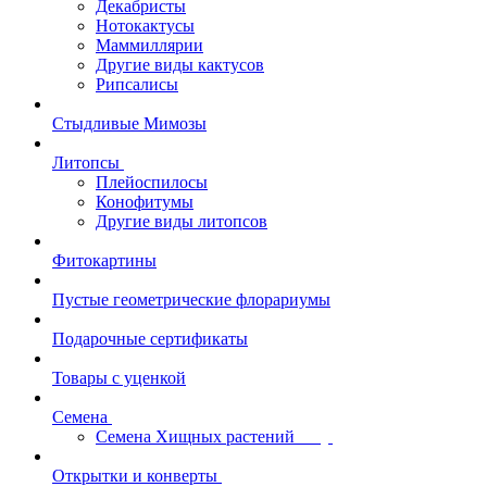
Декабристы
Нотокактусы
Маммиллярии
Другие виды кактусов
Рипсалисы
Стыдливые Мимозы
Литопсы
Плейоспилосы
Конофитумы
Другие виды литопсов
Фитокартины
Пустые геометрические флорариумы
Подарочные сертификаты
Товары с уценкой
Семена
Семена Хищных растений
Открытки и конверты