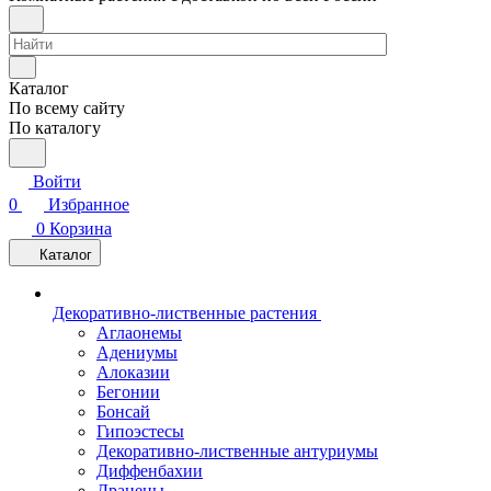
Каталог
По всему сайту
По каталогу
Войти
0
Избранное
0
Корзина
Каталог
Декоративно-лиственные растения
Аглаонемы
Адениумы
Алоказии
Бегонии
Бонсай
Гипоэстесы
Декоративно-лиственные антуриумы
Диффенбахии
Драцены