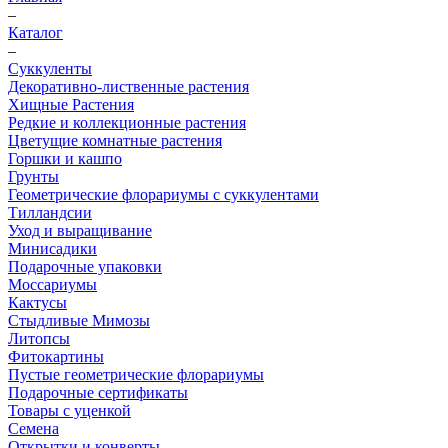
–
Каталог
–
Суккуленты
Декоративно-лиственные растения
Хищные Растения
Редкие и коллекционные растения
Цветущие комнатные растения
Горшки и кашпо
Грунты
Геометрические флорариумы с суккулентами
Тилландсии
Уход и выращивание
Минисадики
Подарочные упаковки
Моссариумы
Кактусы
Стыдливые Мимозы
Литопсы
Фитокартины
Пустые геометрические флорариумы
Подарочные сертификаты
Товары с уценкой
Семена
Открытки и конверты