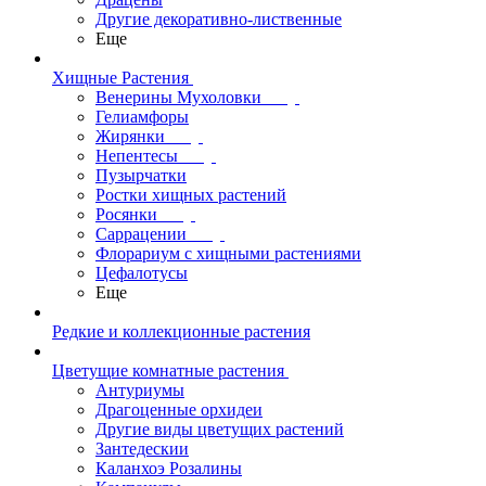
Другие декоративно-лиственные
Еще
Хищные Растения
Венерины Мухоловки
Гелиамфоры
Жирянки
Непентесы
Пузырчатки
Ростки хищных растений
Росянки
Саррацении
Флорариум с хищными растениями
Цефалотусы
Еще
Редкие и коллекционные растения
Цветущие комнатные растения
Антуриумы
Драгоценные орхидеи
Другие виды цветущих растений
Зантедескии
Каланхоэ Розалины