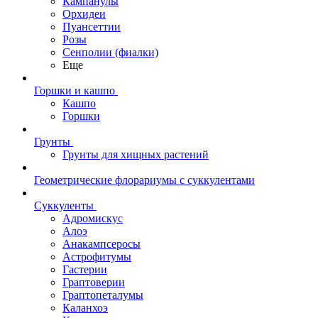
Кампанулы
Орхидеи
Пуансеттии
Розы
Сенполии (фиалки)
Еще
Горшки и кашпо
Кашпо
Горшки
Грунты
Грунты для хищных растений
Геометрические флорариумы с суккулентами
Суккуленты
Адромискус
Алоэ
Анакампсеросы
Астрофитумы
Гастерии
Граптоверии
Граптопеталумы
Каланхоэ