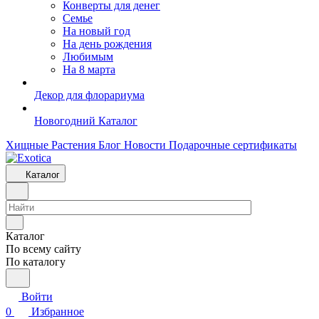
Конверты для денег
Семье
На новый год
На день рождения
Любимым
На 8 марта
Декор для флорариума
Новогодний Каталог
Хищные Растения
Блог
Новости
Подарочные сертификаты
Каталог
Каталог
По всему сайту
По каталогу
Войти
0
Избранное