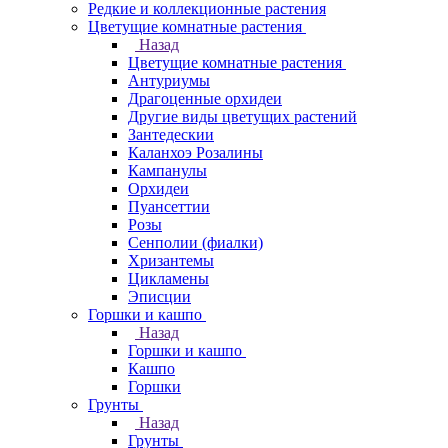
Редкие и коллекционные растения
Цветущие комнатные растения
Назад
Цветущие комнатные растения
Антуриумы
Драгоценные орхидеи
Другие виды цветущих растений
Зантедескии
Каланхоэ Розалины
Кампанулы
Орхидеи
Пуансеттии
Розы
Сенполии (фиалки)
Хризантемы
Цикламены
Эписции
Горшки и кашпо
Назад
Горшки и кашпо
Кашпо
Горшки
Грунты
Назад
Грунты