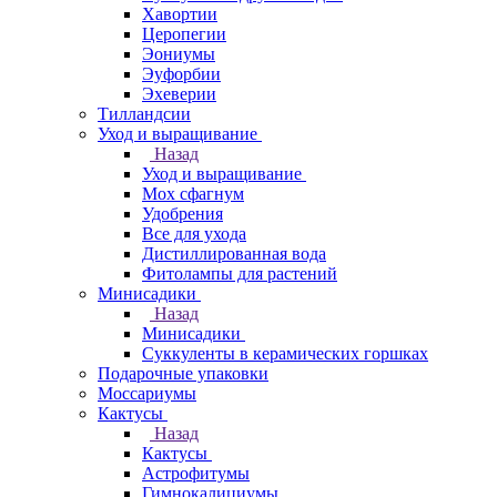
Хавортии
Церопегии
Эониумы
Эуфорбии
Эхеверии
Тилландсии
Уход и выращивание
Назад
Уход и выращивание
Мох сфагнум
Удобрения
Все для ухода
Дистиллированная вода
Фитолампы для растений
Минисадики
Назад
Минисадики
Суккуленты в керамических горшках
Подарочные упаковки
Моссариумы
Кактусы
Назад
Кактусы
Астрофитумы
Гимнокалициумы