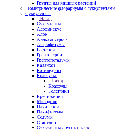
Грунты для хищных растений
Геометрические флорариумы с суккулентами
Суккуленты
Назад
Суккуленты
Адромискус
Алоэ
Анакампсеросы
Астрофитумы
Гастерии
Граптоверии
Граптопеталумы
Каланхоэ
Котиледоны
Крассулы
Назад
Крассулы
Толстянки
Крестовники
Молодило
Пахиверии
Пахифитумы
Седумы
Стапелии
Суккуленты других видов