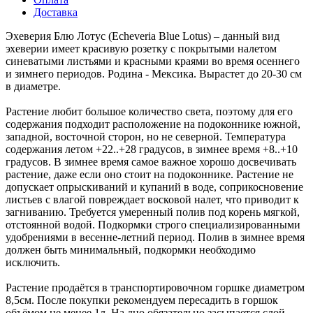
Доставка
Эхеверия Блю Лотус (Echeveria Blue Lotus) – данный вид
эхеверии имеет красивую розетку с покрытыми налетом
синеватыми листьями и красными краями во время осеннего
и зимнего периодов. Родина - Мексика. Вырастет до 20-30 см
в диаметре.
Растение любит большое количество света, поэтому для его
содержания подходит расположение на подоконнике южной,
западной, восточной сторон, но не северной. Температура
содержания летом +22..+28 градусов, в зимнее время +8..+10
градусов. В зимнее время самое важное хорошо досвечивать
растение, даже если оно стоит на подоконнике. Растение не
допускает опрыскиваний и купаний в воде, соприкосновение
листьев с влагой повреждает восковой налет, что приводит к
загниванию. Требуется умеренный полив под корень мягкой,
отстоянной водой. Подкормки строго специализированными
удобрениями в весенне-летний период. Полив в зимнее время
должен быть минимальный, подкормки необходимо
исключить.
Растение продаётся в транспортировочном горшке диаметром
8,5см. После покупки рекомендуем пересадить в горшок
объёмом не менее 1л. На дно обязательно засыпается слой