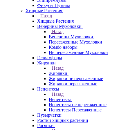
Эпипремнумы
Фикусы Пумила
Хищные Растения
Назад
Хищные Растения
Венерины Мухоловки
Назад
Венерины Мухоловки
Пересаженные Мухоловки
Комбо наборы
Не пересаженные Мухоловки
Гелиамфоры
Жирянки
Назад
Жирянки
Жирянки не пересаженные
Жирянки пересаженные
Непентесы
Назад
Непентесы
Непентесы не пересаженные
Непентесы Пересаженные
Пузырчатки
Ростки хищных растений
Росянки