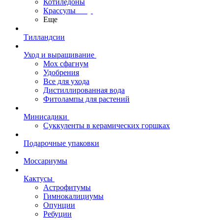
Котиледоны
Крассулы
Еще
Тилландсии
Уход и выращивание
Мох сфагнум
Удобрения
Все для ухода
Дистиллированная вода
Фитолампы для растений
Минисадики
Суккуленты в керамических горшках
Подарочные упаковки
Моссариумы
Кактусы
Астрофитумы
Гимнокалициумы
Опунции
Ребуции