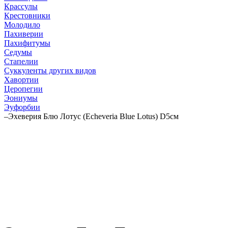
Крассулы
Крестовники
Молодило
Пахиверии
Пахифитумы
Седумы
Стапелии
Суккуленты других видов
Хавортии
Церопегии
Эониумы
Эуфорбии
–
Эхеверия Блю Лотус (Echeveria Blue Lotus) D5см