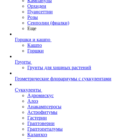
Кампанулы
Орхидеи
Пуансеттии
Розы
Сенполии (фиалки)
Еще
Горшки и кашпо
Кашпо
Горшки
Грунты
Грунты для хищных растений
Геометрические флорариумы с суккулентами
Суккуленты
Адромискус
Алоэ
Анакампсеросы
Астрофитумы
Гастерии
Граптоверии
Граптопеталумы
Каланхоэ