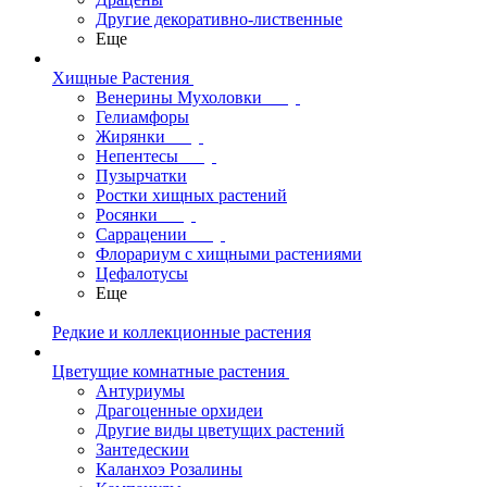
Другие декоративно-лиственные
Еще
Хищные Растения
Венерины Мухоловки
Гелиамфоры
Жирянки
Непентесы
Пузырчатки
Ростки хищных растений
Росянки
Саррацении
Флорариум с хищными растениями
Цефалотусы
Еще
Редкие и коллекционные растения
Цветущие комнатные растения
Антуриумы
Драгоценные орхидеи
Другие виды цветущих растений
Зантедескии
Каланхоэ Розалины