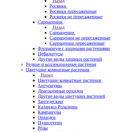
Назад
Росянки
Росянки пересаженные
Росянки не пересаженные
Саррацении
Назад
Саррацении
Саррацении не пересаженные
Саррацении пересаженные
Флорариум с хищными растениями
Цефалотусы
Другие виды хищных растений
Редкие и коллекционные растения
Цветущие комнатные растения
Назад
Цветущие комнатные растения
Антуриумы
Драгоценные орхидеи
Другие виды цветущих растений
Зантедескии
Каланхоэ Розалины
Кампанулы
Орхидеи
Пуансеттии
Розы