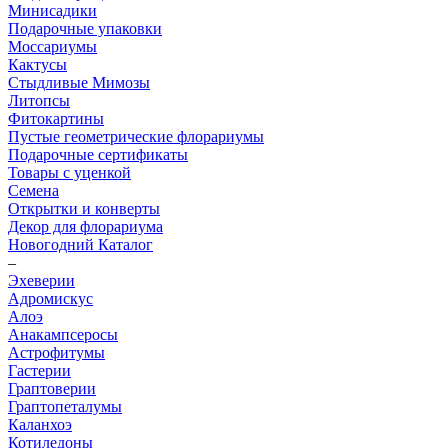
Минисадики
Подарочные упаковки
Моссариумы
Кактусы
Стыдливые Мимозы
Литопсы
Фитокартины
Пустые геометрические флорариумы
Подарочные сертификаты
Товары с уценкой
Семена
Открытки и конверты
Декор для флорариума
Новогодний Каталог
–
Эхеверии
Адромискус
Алоэ
Анакампсеросы
Астрофитумы
Гастерии
Граптоверии
Граптопеталумы
Каланхоэ
Котиледоны