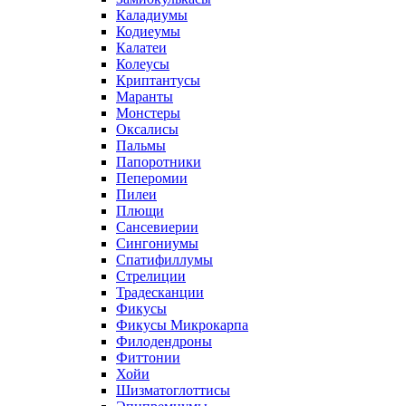
Каладиумы
Кодиеумы
Калатеи
Колеусы
Криптантусы
Маранты
Монстеры
Оксалисы
Пальмы
Папоротники
Пеперомии
Пилеи
Плющи
Сансевиерии
Сингониумы
Спатифиллумы
Стрелиции
Традесканции
Фикусы
Фикусы Микрокарпа
Филодендроны
Фиттонии
Хойи
Шизматоглоттисы