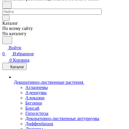
Каталог
По всему сайту
По каталогу
Войти
0
Избранное
0
Корзина
Каталог
Декоративно-лиственные растения
Аглаонемы
Адениумы
Алоказии
Бегонии
Бонсай
Гипоэстесы
Декоративно-лиственные антуриумы
Диффенбахии
Драцены