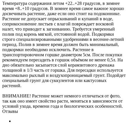
Температура содержания летом +22..+28 градусов, в зимнее
время +8..+10 градусов. В зимнее время самое важное хорошо
досвечивать растение, даже если оно стоит на подоконнике.
Растение не допускает опрыскиваний и купаний в воде,
соприкосновение листьев с влагой повреждает восковой
налет, что приводит к загниванию. Требуется умеренный
полив под корень мягкой, отстоянной водой. Подкормки
строго специализированными удобрениями в весенне-летний
период. Полив в зимнее время должен быть минимальный,
подкормки необходимо исключить. Растение в
транспортировочном горшке диаметром 5см. После покупки
рекомендуем пересадить в горшок объёмом не менее 0,5л. На
дно обязательно засыпается слой керамзитового дренажа
толщиной в 1/3 часть от горшка. Для пересадки используется
максимально рыхлый и воздухопроницаемый грунт. Подойдет
специальный грунт для суккулентов или кактусовых
растений.
ВНИМАНИЕ! Растение может немного отличаться от фото,
так как оно имеет свойство расти, меняться в зависимости от
условий ухода, времени года и биологических особенностей.
Отзывы