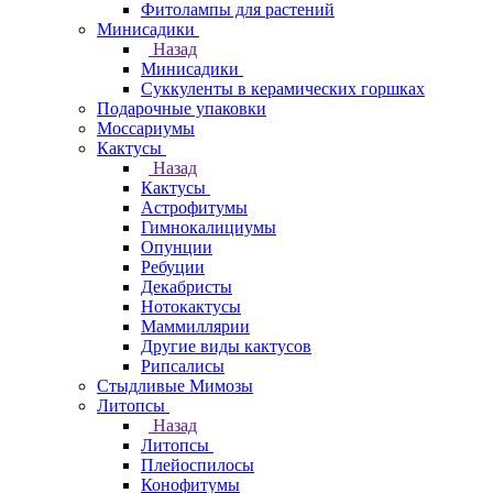
Фитолампы для растений
Минисадики
Назад
Минисадики
Суккуленты в керамических горшках
Подарочные упаковки
Моссариумы
Кактусы
Назад
Кактусы
Астрофитумы
Гимнокалициумы
Опунции
Ребуции
Декабристы
Нотокактусы
Маммиллярии
Другие виды кактусов
Рипсалисы
Стыдливые Мимозы
Литопсы
Назад
Литопсы
Плейоспилосы
Конофитумы