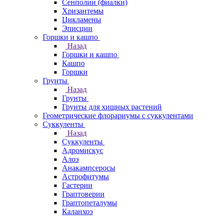
Сенполии (фиалки)
Хризантемы
Цикламены
Эписции
Горшки и кашпо
Назад
Горшки и кашпо
Кашпо
Горшки
Грунты
Назад
Грунты
Грунты для хищных растений
Геометрические флорариумы с суккулентами
Суккуленты
Назад
Суккуленты
Адромискус
Алоэ
Анакампсеросы
Астрофитумы
Гастерии
Граптоверии
Граптопеталумы
Каланхоэ