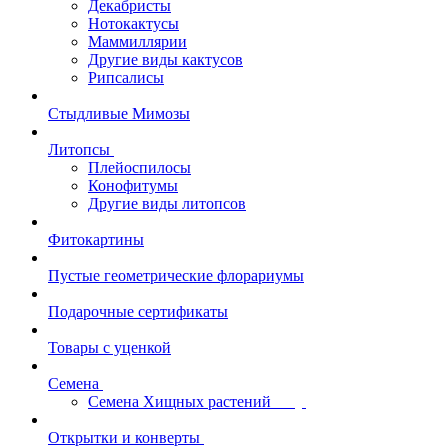
Декабристы
Нотокактусы
Маммиллярии
Другие виды кактусов
Рипсалисы
Стыдливые Мимозы
Литопсы
Плейоспилосы
Конофитумы
Другие виды литопсов
Фитокартины
Пустые геометрические флорариумы
Подарочные сертификаты
Товары с уценкой
Семена
Семена Хищных растений
Открытки и конверты