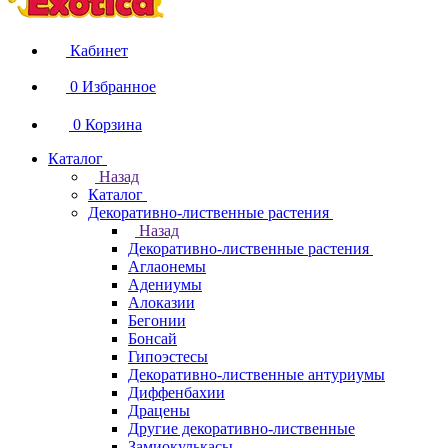
Кабинет
0
Избранное
0
Корзина
Каталог
Назад
Каталог
Декоративно-лиственные растения
Назад
Декоративно-лиственные растения
Аглаонемы
Адениумы
Алоказии
Бегонии
Бонсай
Гипоэстесы
Декоративно-лиственные антуриумы
Диффенбахии
Драцены
Другие декоративно-лиственные
Замиокулькасы