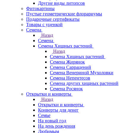
Другие виды литопсов
Фитокартины
Пустые геометрические флорариумы
Подарочные сертификаты
Товары с уценкой
Семена
Назад
Семена
Семена Хищных растений
Назад
Семена Хищных растений
Семена Жирянок
Семена Саррацений
Семена Венериной Мухоловки
Семена Непентесов
Семена других хищных растений
Семена Росянок
Открытки и конверты
Назад
Открытки и конверты
Конверты для денег
Семье
На новый год
На день рождения
Любимым