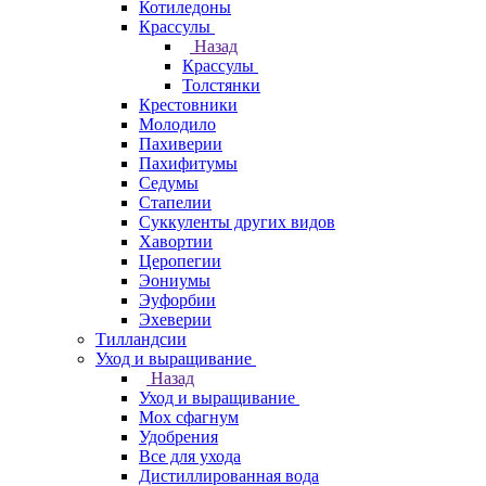
Котиледоны
Крассулы
Назад
Крассулы
Толстянки
Крестовники
Молодило
Пахиверии
Пахифитумы
Седумы
Стапелии
Суккуленты других видов
Хавортии
Церопегии
Эониумы
Эуфорбии
Эхеверии
Тилландсии
Уход и выращивание
Назад
Уход и выращивание
Мох сфагнум
Удобрения
Все для ухода
Дистиллированная вода