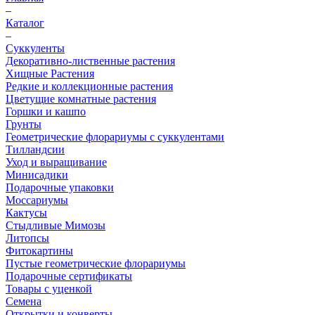
–
Каталог
–
Суккуленты
Декоративно-лиственные растения
Хищные Растения
Редкие и коллекционные растения
Цветущие комнатные растения
Горшки и кашпо
Грунты
Геометрические флорариумы с суккулентами
Тилландсии
Уход и выращивание
Минисадики
Подарочные упаковки
Моссариумы
Кактусы
Стыдливые Мимозы
Литопсы
Фитокартины
Пустые геометрические флорариумы
Подарочные сертификаты
Товары с уценкой
Семена
Открытки и конверты