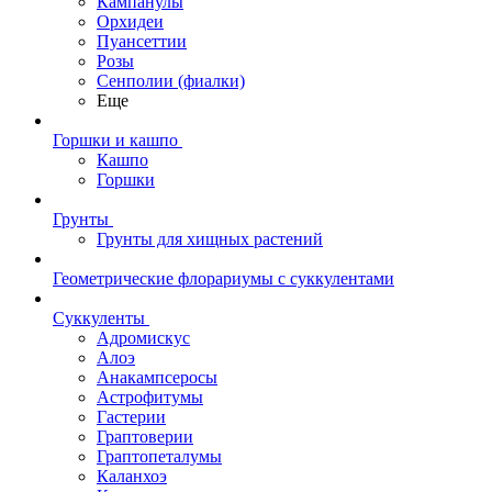
Кампанулы
Орхидеи
Пуансеттии
Розы
Сенполии (фиалки)
Еще
Горшки и кашпо
Кашпо
Горшки
Грунты
Грунты для хищных растений
Геометрические флорариумы с суккулентами
Суккуленты
Адромискус
Алоэ
Анакампсеросы
Астрофитумы
Гастерии
Граптоверии
Граптопеталумы
Каланхоэ