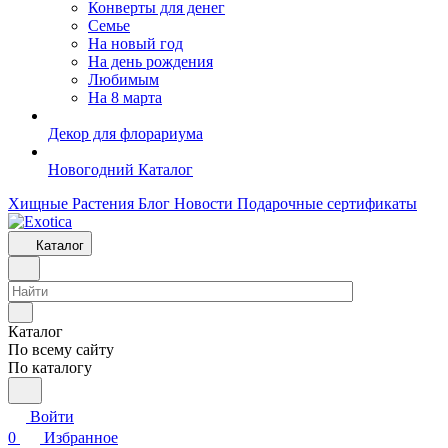
Конверты для денег
Семье
На новый год
На день рождения
Любимым
На 8 марта
Декор для флорариума
Новогодний Каталог
Хищные Растения
Блог
Новости
Подарочные сертификаты
Каталог
Каталог
По всему сайту
По каталогу
Войти
0
Избранное