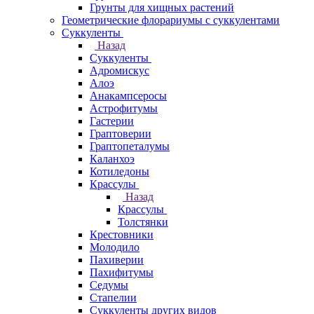
Грунты для хищных растений
Геометрические флорариумы с суккулентами
Суккуленты
Назад
Суккуленты
Адромискус
Алоэ
Анакампсеросы
Астрофитумы
Гастерии
Граптоверии
Граптопеталумы
Каланхоэ
Котиледоны
Крассулы
Назад
Крассулы
Толстянки
Крестовники
Молодило
Пахиверии
Пахифитумы
Седумы
Стапелии
Суккуленты других видов