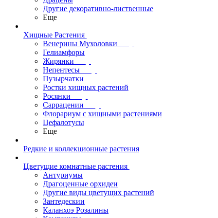
Другие декоративно-лиственные
Еще
Хищные Растения
Венерины Мухоловки
Гелиамфоры
Жирянки
Непентесы
Пузырчатки
Ростки хищных растений
Росянки
Саррацении
Флорариум с хищными растениями
Цефалотусы
Еще
Редкие и коллекционные растения
Цветущие комнатные растения
Антуриумы
Драгоценные орхидеи
Другие виды цветущих растений
Зантедескии
Каланхоэ Розалины