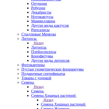
Опунции
Ребуции
Декабристы
Нотокактусы
Маммиллярии
Другие виды кактусов
Рипсалисы
Стыдливые Мимозы
Литопсы
Назад
Литопсы
Плейоспилосы
Конофитумы
Другие виды литопсов
Фитокартины
Пустые геометрические флорариумы
Подарочные сертификаты
Товары с уценкой
Семена
Назад
Семена
Семена Хищных растений
Назад
Семена Хищных растений
Семена Жирянок