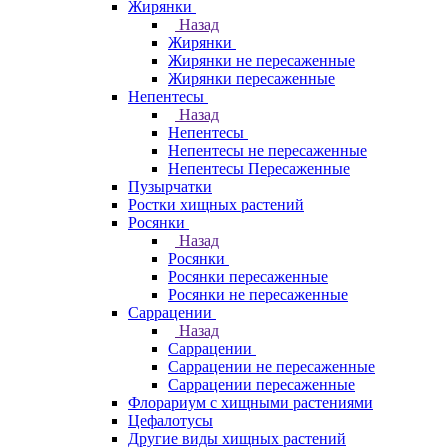
Жирянки
Назад
Жирянки
Жирянки не пересаженные
Жирянки пересаженные
Непентесы
Назад
Непентесы
Непентесы не пересаженные
Непентесы Пересаженные
Пузырчатки
Ростки хищных растений
Росянки
Назад
Росянки
Росянки пересаженные
Росянки не пересаженные
Саррацении
Назад
Саррацении
Саррацении не пересаженные
Саррацении пересаженные
Флорариум с хищными растениями
Цефалотусы
Другие виды хищных растений