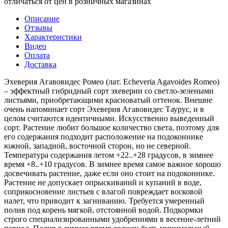
отличаться от цен в розничных магазинах
Описание
Отзывы
Характеристики
Видео
Оплата
Доставка
Эхеверия Агавовидес Ромео (лат. Echeveria Agavoides Romeo)
– эффектный гибридный сорт эхеверии со светло-зелеными
листьями, приобретающими красноватый оттенок. Внешне
очень напоминает сорт Эхеверия Агавовидес Таурус, и в
целом считаются идентичными. Искусственно выведенный
сорт. Растение любит большое количество света, поэтому для
его содержания подходит расположение на подоконнике
южной, западной, восточной сторон, но не северной.
Температура содержания летом +22..+28 градусов, в зимнее
время +8..+10 градусов. В зимнее время самое важное хорошо
досвечивать растение, даже если оно стоит на подоконнике.
Растение не допускает опрыскиваний и купаний в воде,
соприкосновение листьев с влагой повреждает восковой
налет, что приводит к загниванию. Требуется умеренный
полив под корень мягкой, отстоянной водой. Подкормки
строго специализированными удобрениями в весенне-летний