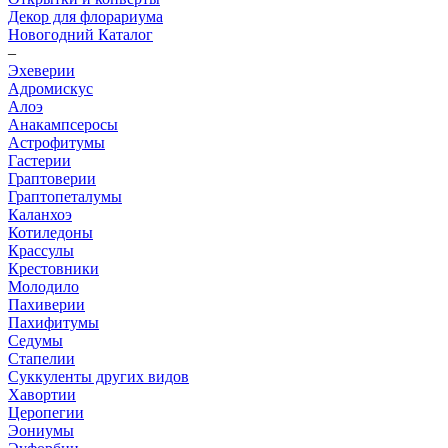
Декор для флорариума
Новогодний Каталог
–
Эхеверии
Адромискус
Алоэ
Анакампсеросы
Астрофитумы
Гастерии
Граптоверии
Граптопеталумы
Каланхоэ
Котиледоны
Крассулы
Крестовники
Молодило
Пахиверии
Пахифитумы
Седумы
Стапелии
Суккуленты других видов
Хавортии
Церопегии
Эониумы