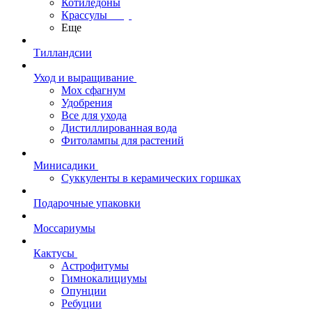
Котиледоны
Крассулы
Еще
Тилландсии
Уход и выращивание
Мох сфагнум
Удобрения
Все для ухода
Дистиллированная вода
Фитолампы для растений
Минисадики
Суккуленты в керамических горшках
Подарочные упаковки
Моссариумы
Кактусы
Астрофитумы
Гимнокалициумы
Опунции
Ребуции