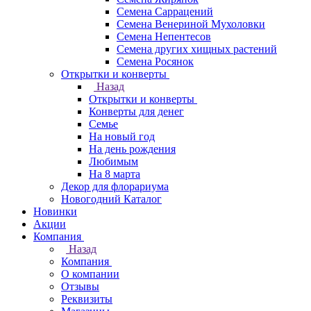
Семена Саррацений
Семена Венериной Мухоловки
Семена Непентесов
Семена других хищных растений
Семена Росянок
Открытки и конверты
Назад
Открытки и конверты
Конверты для денег
Семье
На новый год
На день рождения
Любимым
На 8 марта
Декор для флорариума
Новогодний Каталог
Новинки
Акции
Компания
Назад
Компания
О компании
Отзывы
Реквизиты