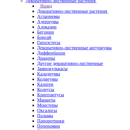
Декоративно-лиственные растения
Назад
Декоративно-лиственные растения
Аглаонемы
Адениумы
Алоказии
Бегонии
Бонсай
Гипоэстесы
Декоративно-лиственные антуриумы
Диффенбахии
Драцены
Другие декоративно-лиственные
Замиокулькасы
Каладиумы
Кодиеумы
Калатеи
Колеусы
Криптантусы
Маранты
Монстеры
Оксалисы
Пальмы
Папоротники
Пеперомии