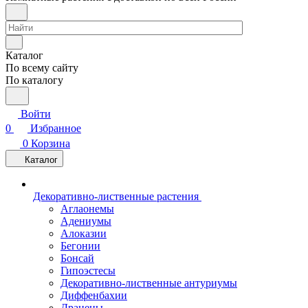
Каталог
По всему сайту
По каталогу
Войти
0
Избранное
0
Корзина
Каталог
Декоративно-лиственные растения
Аглаонемы
Адениумы
Алоказии
Бегонии
Бонсай
Гипоэстесы
Декоративно-лиственные антуриумы
Диффенбахии
Драцены