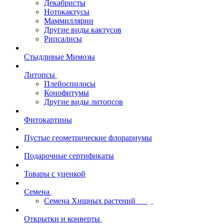
Декабристы
Нотокактусы
Маммиллярии
Другие виды кактусов
Рипсалисы
Стыдливые Мимозы
Литопсы
Плейоспилосы
Конофитумы
Другие виды литопсов
Фитокартины
Пустые геометрические флорариумы
Подарочные сертификаты
Товары с уценкой
Семена
Семена Хищных растений
Открытки и конверты