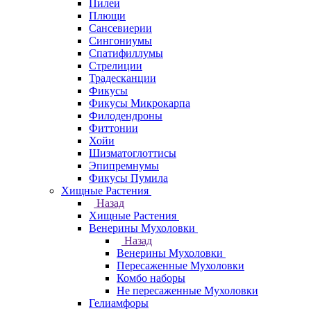
Пилеи
Плющи
Сансевиерии
Сингониумы
Спатифиллумы
Стрелиции
Традесканции
Фикусы
Фикусы Микрокарпа
Филодендроны
Фиттонии
Хойи
Шизматоглоттисы
Эпипремнумы
Фикусы Пумила
Хищные Растения
Назад
Хищные Растения
Венерины Мухоловки
Назад
Венерины Мухоловки
Пересаженные Мухоловки
Комбо наборы
Не пересаженные Мухоловки
Гелиамфоры