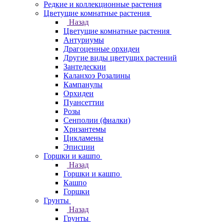
Редкие и коллекционные растения
Цветущие комнатные растения
Назад
Цветущие комнатные растения
Антуриумы
Драгоценные орхидеи
Другие виды цветущих растений
Зантедескии
Каланхоэ Розалины
Кампанулы
Орхидеи
Пуансеттии
Розы
Сенполии (фиалки)
Хризантемы
Цикламены
Эписции
Горшки и кашпо
Назад
Горшки и кашпо
Кашпо
Горшки
Грунты
Назад
Грунты