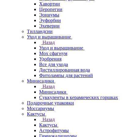
Хавортии
Церопегии
Эониумы
Эуфорбии
Эхеверии
Тилландсии
Уход и выращивание
Назад
Уход и выращивание
Мох сфагнум
Удобрения
Все для ухода
Дистиллированная вода
Фитолампы для растений
Минисадики
Назад
Минисадики
Суккуленты в керамических горшках
Подарочные упаковки
Моссариумы
Кактусы
Назад
Кактусы
Астрофитумы
Гимнокалициумы