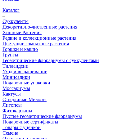
–
Каталог
–
Суккуленты
Декоративно-лиственные растения
Хищные Растения
Редкие и коллекционные растения
Цветущие комнатные растения
Горшки и кашпо
Грунты
Геометрические флорариумы с суккулентами
Тилландсии
Уход и выращивание
Минисадики
Подарочные упаковки
Моссариумы
Кактусы
Стыдливые Мимозы
Литопсы
Фитокартины
Пустые геометрические флорариумы
Подарочные сертификаты
Товары с уценкой
Семена
Открытки и конверты