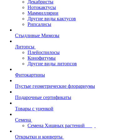
Декабристы
Нотокактусы
Маммиллярии
Другие виды кактусов
Рипсалисы
Стыдливые Мимозы
Литопсы
Плейоспилосы
Конофитумы
Другие виды литопсов
Фитокартины
Пустые геометрические флорариумы
Подарочные сертификаты
Товары с уценкой
Семена
Семена Хищных растений
Открытки и конверты