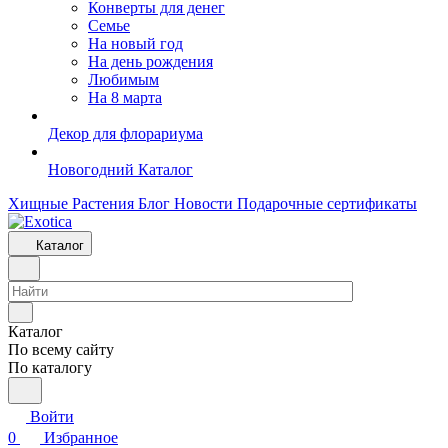
Конверты для денег
Семье
На новый год
На день рождения
Любимым
На 8 марта
Декор для флорариума
Новогодний Каталог
Хищные Растения
Блог
Новости
Подарочные сертификаты
Каталог
Каталог
По всему сайту
По каталогу
Войти
0
Избранное