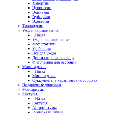
Хавортии
Церопегии
Эониумы
Эуфорбии
Эхеверии
Тилландсии
Уход и выращивание
Назад
Уход и выращивание
Мох сфагнум
Удобрения
Все для ухода
Дистиллированная вода
Фитолампы для растений
Минисадики
Назад
Минисадики
Суккуленты в керамических горшках
Подарочные упаковки
Моссариумы
Кактусы
Назад
Кактусы
Астрофитумы
Гимнокалициумы