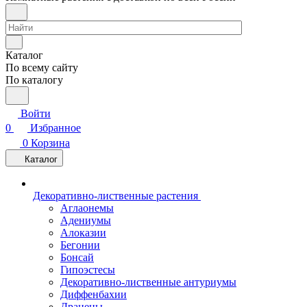
Каталог
По всему сайту
По каталогу
Войти
0
Избранное
0
Корзина
Каталог
Декоративно-лиственные растения
Аглаонемы
Адениумы
Алоказии
Бегонии
Бонсай
Гипоэстесы
Декоративно-лиственные антуриумы
Диффенбахии
Драцены