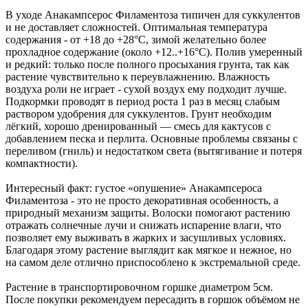
В уходе Анакампсерос Филаментоза типичен для суккулентов
и не доставляет сложностей. Оптимальная температура
содержания - от +18 до +28°C, зимой желательно более
прохладное содержание (около +12..+16°C). Полив умеренный
и редкий: только после полного просыхания грунта, так как
растение чувствительно к переувлажнению. Влажность
воздуха роли не играет - сухой воздух ему подходит лучше.
Подкормки проводят в период роста 1 раз в месяц слабым
раствором удобрения для суккулентов. Грунт необходим
лёгкий, хорошо дренированный — смесь для кактусов с
добавлением песка и перлита. Основные проблемы связаны с
переливом (гниль) и недостатком света (вытягивание и потеря
компактности).
Интересный факт: густое «опушение» Анакампсероса
Филаментоза - это не просто декоративная особенность, а
природный механизм защиты. Волоски помогают растению
отражать солнечные лучи и снижать испарение влаги, что
позволяет ему выживать в жарких и засушливых условиях.
Благодаря этому растение выглядит как мягкое и нежное, но
на самом деле отлично приспособлено к экстремальной среде.
Растение в транспортировочном горшке диаметром 5см.
После покупки рекомендуем пересадить в горшок объёмом не