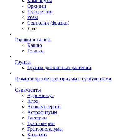
Кампанулы
Орхидеи
Пуансеттии
Розы
Сенполии (фиалки)
Еще
Горшки и кашпо
Кашпо
Горшки
Грунты
Грунты для хищных растений
Геометрические флорариумы с суккулентами
Суккуленты
Адромискус
Алоэ
Анакампсеросы
Астрофитумы
Гастерии
Граптоверии
Граптопеталумы
Каланхоэ