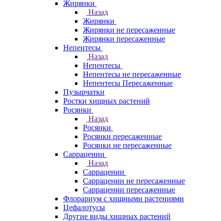
Жирянки
Назад
Жирянки
Жирянки не пересаженные
Жирянки пересаженные
Непентесы
Назад
Непентесы
Непентесы не пересаженные
Непентесы Пересаженные
Пузырчатки
Ростки хищных растений
Росянки
Назад
Росянки
Росянки пересаженные
Росянки не пересаженные
Саррацении
Назад
Саррацении
Саррацении не пересаженные
Саррацении пересаженные
Флорариум с хищными растениями
Цефалотусы
Другие виды хищных растений