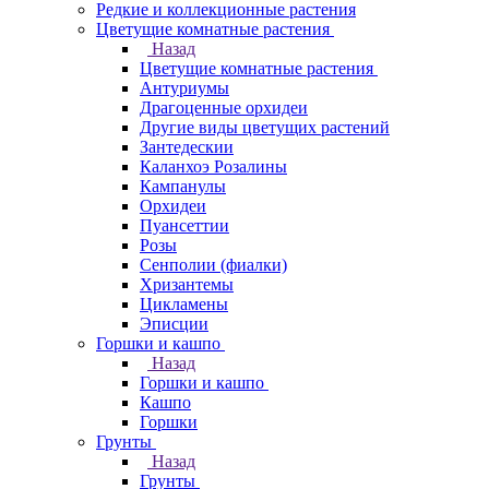
Редкие и коллекционные растения
Цветущие комнатные растения
Назад
Цветущие комнатные растения
Антуриумы
Драгоценные орхидеи
Другие виды цветущих растений
Зантедескии
Каланхоэ Розалины
Кампанулы
Орхидеи
Пуансеттии
Розы
Сенполии (фиалки)
Хризантемы
Цикламены
Эписции
Горшки и кашпо
Назад
Горшки и кашпо
Кашпо
Горшки
Грунты
Назад
Грунты