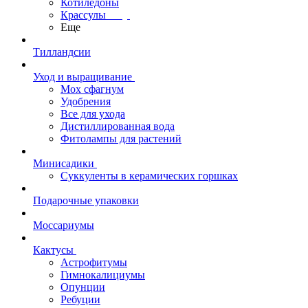
Котиледоны
Крассулы
Еще
Тилландсии
Уход и выращивание
Мох сфагнум
Удобрения
Все для ухода
Дистиллированная вода
Фитолампы для растений
Минисадики
Суккуленты в керамических горшках
Подарочные упаковки
Моссариумы
Кактусы
Астрофитумы
Гимнокалициумы
Опунции
Ребуции