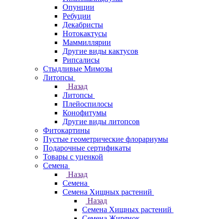
Опунции
Ребуции
Декабристы
Нотокактусы
Маммиллярии
Другие виды кактусов
Рипсалисы
Стыдливые Мимозы
Литопсы
Назад
Литопсы
Плейоспилосы
Конофитумы
Другие виды литопсов
Фитокартины
Пустые геометрические флорариумы
Подарочные сертификаты
Товары с уценкой
Семена
Назад
Семена
Семена Хищных растений
Назад
Семена Хищных растений
Семена Жирянок