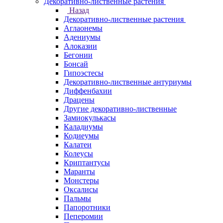
Декоративно-лиственные растения
Назад
Декоративно-лиственные растения
Аглаонемы
Адениумы
Алоказии
Бегонии
Бонсай
Гипоэстесы
Декоративно-лиственные антуриумы
Диффенбахии
Драцены
Другие декоративно-лиственные
Замиокулькасы
Каладиумы
Кодиеумы
Калатеи
Колеусы
Криптантусы
Маранты
Монстеры
Оксалисы
Пальмы
Папоротники
Пеперомии