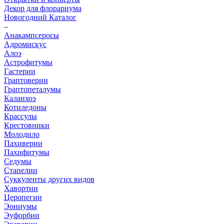
Декор для флорариума
Новогодний Каталог
–
Анакампсеросы
Адромискус
Алоэ
Астрофитумы
Гастерии
Граптоверии
Граптопеталумы
Каланхоэ
Котиледоны
Крассулы
Крестовники
Молодило
Пахиверии
Пахифитумы
Седумы
Стапелии
Суккуленты других видов
Хавортии
Церопегии
Эониумы
Эуфорбии