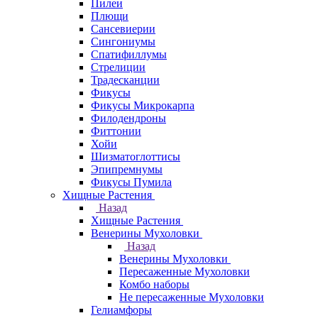
Пилеи
Плющи
Сансевиерии
Сингониумы
Спатифиллумы
Стрелиции
Традесканции
Фикусы
Фикусы Микрокарпа
Филодендроны
Фиттонии
Хойи
Шизматоглоттисы
Эпипремнумы
Фикусы Пумила
Хищные Растения
Назад
Хищные Растения
Венерины Мухоловки
Назад
Венерины Мухоловки
Пересаженные Мухоловки
Комбо наборы
Не пересаженные Мухоловки
Гелиамфоры