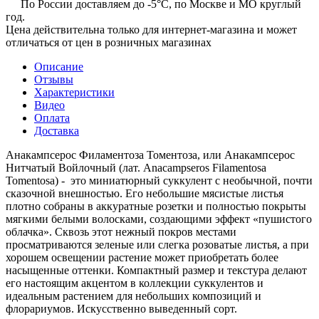
По России доставляем до -5°C, по Москве и МО круглый
год.
Цена действительна только для интернет-магазина и может
отличаться от цен в розничных магазинах
Описание
Отзывы
Характеристики
Видео
Оплата
Доставка
Анакампсерос Филаментоза Томентоза, или Анакампсерос
Нитчатый Войлочный (лат. Anacampseros Filamentosa
Tomentosa) - это миниатюрный суккулент с необычной, почти
сказочной внешностью. Его небольшие мясистые листья
плотно собраны в аккуратные розетки и полностью покрыты
мягкими белыми волосками, создающими эффект «пушистого
облачка». Сквозь этот нежный покров местами
просматриваются зеленые или слегка розоватые листья, а при
хорошем освещении растение может приобретать более
насыщенные оттенки. Компактный размер и текстура делают
его настоящим акцентом в коллекции суккулентов и
идеальным растением для небольших композиций и
флорариумов. Искусственно выведенный сорт.