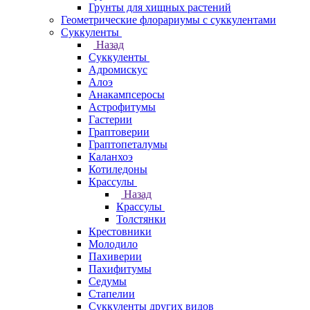
Грунты для хищных растений
Геометрические флорариумы с суккулентами
Суккуленты
Назад
Суккуленты
Адромискус
Алоэ
Анакампсеросы
Астрофитумы
Гастерии
Граптоверии
Граптопеталумы
Каланхоэ
Котиледоны
Крассулы
Назад
Крассулы
Толстянки
Крестовники
Молодило
Пахиверии
Пахифитумы
Седумы
Стапелии
Суккуленты других видов