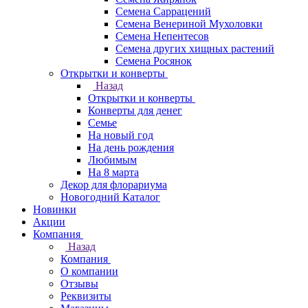
Семена Саррацений
Семена Венериной Мухоловки
Семена Непентесов
Семена других хищных растений
Семена Росянок
Открытки и конверты
Назад
Открытки и конверты
Конверты для денег
Семье
На новый год
На день рождения
Любимым
На 8 марта
Декор для флорариума
Новогодний Каталог
Новинки
Акции
Компания
Назад
Компания
О компании
Отзывы
Реквизиты