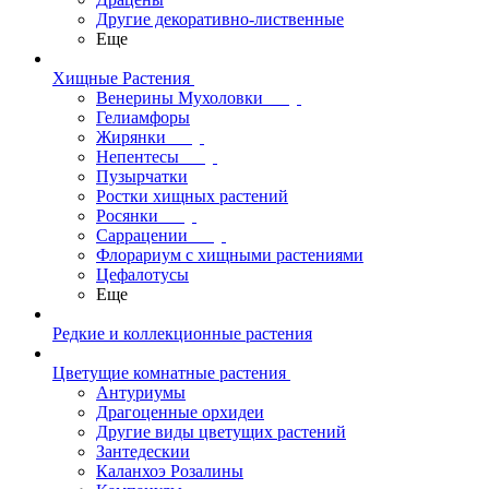
Другие декоративно-лиственные
Еще
Хищные Растения
Венерины Мухоловки
Гелиамфоры
Жирянки
Непентесы
Пузырчатки
Ростки хищных растений
Росянки
Саррацении
Флорариум с хищными растениями
Цефалотусы
Еще
Редкие и коллекционные растения
Цветущие комнатные растения
Антуриумы
Драгоценные орхидеи
Другие виды цветущих растений
Зантедескии
Каланхоэ Розалины