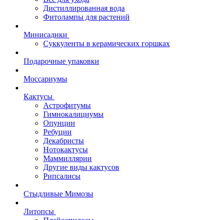
Дистиллированная вода
Фитолампы для растений
Минисадики
Суккуленты в керамических горшках
Подарочные упаковки
Моссариумы
Кактусы
Астрофитумы
Гимнокалициумы
Опунции
Ребуции
Декабристы
Нотокактусы
Маммиллярии
Другие виды кактусов
Рипсалисы
Стыдливые Мимозы
Литопсы