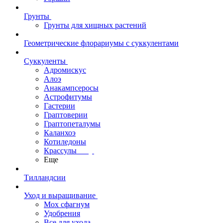
Грунты
Грунты для хищных растений
Геометрические флорариумы с суккулентами
Суккуленты
Адромискус
Алоэ
Анакампсеросы
Астрофитумы
Гастерии
Граптоверии
Граптопеталумы
Каланхоэ
Котиледоны
Крассулы
Еще
Тилландсии
Уход и выращивание
Мох сфагнум
Удобрения
Все для ухода