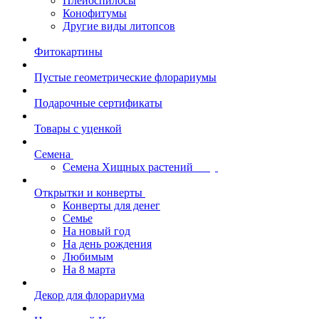
Плейоспилосы
Конофитумы
Другие виды литопсов
Фитокартины
Пустые геометрические флорариумы
Подарочные сертификаты
Товары с уценкой
Семена
Семена Хищных растений
Открытки и конверты
Конверты для денег
Семье
На новый год
На день рождения
Любимым
На 8 марта
Декор для флорариума