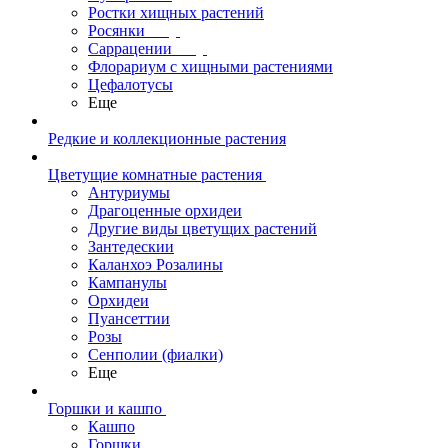
Ростки хищных растений
Росянки
Саррацении
Флорариум с хищными растениями
Цефалотусы
Еще
Редкие и коллекционные растения
Цветущие комнатные растения
Антуриумы
Драгоценные орхидеи
Другие виды цветущих растений
Зантедескии
Каланхоэ Розалины
Кампанулы
Орхидеи
Пуансеттии
Розы
Сенполии (фиалки)
Еще
Горшки и кашпо
Кашпо
Горшки