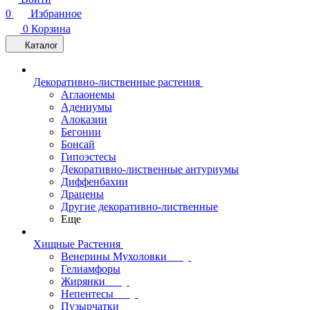
0
Избранное
0
Корзина
Каталог
Декоративно-лиственные растения
Аглаонемы
Адениумы
Алоказии
Бегонии
Бонсай
Гипоэстесы
Декоративно-лиственные антуриумы
Диффенбахии
Драцены
Другие декоративно-лиственные
Еще
Хищные Растения
Венерины Мухоловки
Гелиамфоры
Жирянки
Непентесы
Пузырчатки