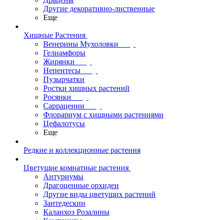
Другие декоративно-лиственные
Еще
Хищные Растения
Венерины Мухоловки
Гелиамфоры
Жирянки
Непентесы
Пузырчатки
Ростки хищных растений
Росянки
Саррацении
Флорариум с хищными растениями
Цефалотусы
Еще
Редкие и коллекционные растения
Цветущие комнатные растения
Антуриумы
Драгоценные орхидеи
Другие виды цветущих растений
Зантедескии
Каланхоэ Розалины