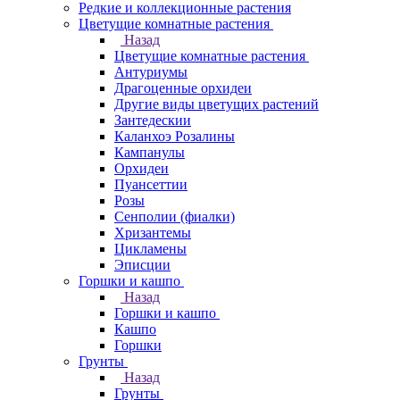
Редкие и коллекционные растения
Цветущие комнатные растения
Назад
Цветущие комнатные растения
Антуриумы
Драгоценные орхидеи
Другие виды цветущих растений
Зантедескии
Каланхоэ Розалины
Кампанулы
Орхидеи
Пуансеттии
Розы
Сенполии (фиалки)
Хризантемы
Цикламены
Эписции
Горшки и кашпо
Назад
Горшки и кашпо
Кашпо
Горшки
Грунты
Назад
Грунты