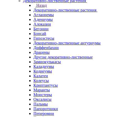
Декоративно-лиственные растения
Назад
Декоративно-лиственные растения
Аглаонемы
Адениумы
Алоказии
Бегонии
Бонсай
Гипоэстесы
Декоративно-лиственные антуриумы
Диффенбахии
Драцены
Другие декоративно-лиственные
Замиокулькасы
Каладиумы
Кодиеумы
Калатеи
Колеусы
Криптантусы
Маранты
Монстеры
Оксалисы
Пальмы
Папоротники
Пеперомии