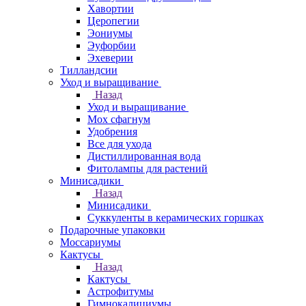
Хавортии
Церопегии
Эониумы
Эуфорбии
Эхеверии
Тилландсии
Уход и выращивание
Назад
Уход и выращивание
Мох сфагнум
Удобрения
Все для ухода
Дистиллированная вода
Фитолампы для растений
Минисадики
Назад
Минисадики
Суккуленты в керамических горшках
Подарочные упаковки
Моссариумы
Кактусы
Назад
Кактусы
Астрофитумы
Гимнокалициумы