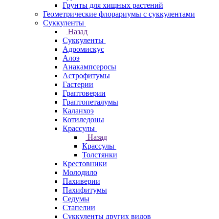
Грунты для хищных растений
Геометрические флорариумы с суккулентами
Суккуленты
Назад
Суккуленты
Адромискус
Алоэ
Анакампсеросы
Астрофитумы
Гастерии
Граптоверии
Граптопеталумы
Каланхоэ
Котиледоны
Крассулы
Назад
Крассулы
Толстянки
Крестовники
Молодило
Пахиверии
Пахифитумы
Седумы
Стапелии
Суккуленты других видов