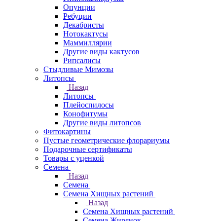
Опунции
Ребуции
Декабристы
Нотокактусы
Маммиллярии
Другие виды кактусов
Рипсалисы
Стыдливые Мимозы
Литопсы
Назад
Литопсы
Плейоспилосы
Конофитумы
Другие виды литопсов
Фитокартины
Пустые геометрические флорариумы
Подарочные сертификаты
Товары с уценкой
Семена
Назад
Семена
Семена Хищных растений
Назад
Семена Хищных растений
Семена Жирянок