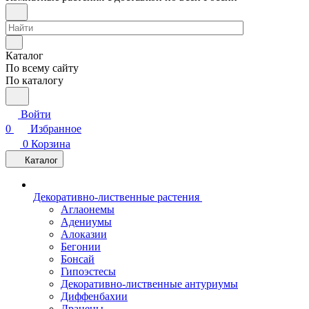
Каталог
По всему сайту
По каталогу
Войти
0
Избранное
0
Корзина
Каталог
Декоративно-лиственные растения
Аглаонемы
Адениумы
Алоказии
Бегонии
Бонсай
Гипоэстесы
Декоративно-лиственные антуриумы
Диффенбахии
Драцены