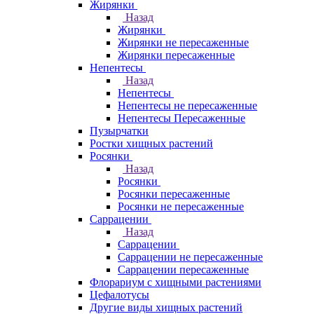
Жирянки
Назад
Жирянки
Жирянки не пересаженные
Жирянки пересаженные
Непентесы
Назад
Непентесы
Непентесы не пересаженные
Непентесы Пересаженные
Пузырчатки
Ростки хищных растений
Росянки
Назад
Росянки
Росянки пересаженные
Росянки не пересаженные
Саррацении
Назад
Саррацении
Саррацении не пересаженные
Саррацении пересаженные
Флорариум с хищными растениями
Цефалотусы
Другие виды хищных растений