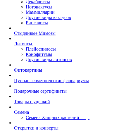
Декабристы
Нотокактусы
Маммиллярии
Другие виды кактусов
Рипсалисы
Стыдливые Мимозы
Литопсы
Плейоспилосы
Конофитумы
Другие виды литопсов
Фитокартины
Пустые геометрические флорариумы
Подарочные сертификаты
Товары с уценкой
Семена
Семена Хищных растений
Открытки и конверты