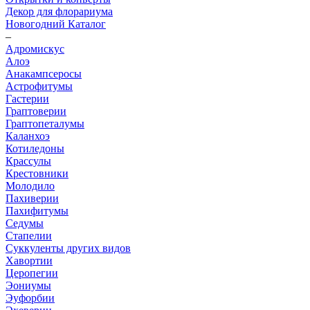
Декор для флорариума
Новогодний Каталог
–
Адромискус
Алоэ
Анакампсеросы
Астрофитумы
Гастерии
Граптоверии
Граптопеталумы
Каланхоэ
Котиледоны
Крассулы
Крестовники
Молодило
Пахиверии
Пахифитумы
Седумы
Стапелии
Суккуленты других видов
Хавортии
Церопегии
Эониумы
Эуфорбии