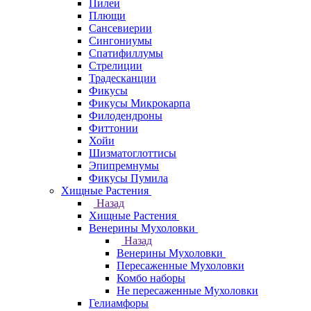
Пилеи
Плющи
Сансевиерии
Сингониумы
Спатифиллумы
Стрелиции
Традесканции
Фикусы
Фикусы Микрокарпа
Филодендроны
Фиттонии
Хойи
Шизматоглоттисы
Эпипремнумы
Фикусы Пумила
Хищные Растения
Назад
Хищные Растения
Венерины Мухоловки
Назад
Венерины Мухоловки
Пересаженные Мухоловки
Комбо наборы
Не пересаженные Мухоловки
Гелиамфоры