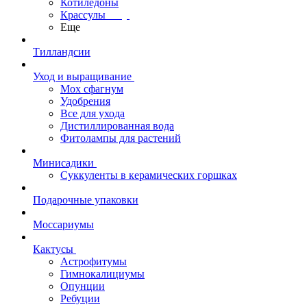
Котиледоны
Крассулы
Еще
Тилландсии
Уход и выращивание
Мох сфагнум
Удобрения
Все для ухода
Дистиллированная вода
Фитолампы для растений
Минисадики
Суккуленты в керамических горшках
Подарочные упаковки
Моссариумы
Кактусы
Астрофитумы
Гимнокалициумы
Опунции
Ребуции