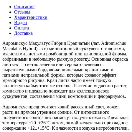
Описание
Отзывы
Характеристики
Видео
Оплата
Доставка
Адромискус Макулатус Гибрид Крапчатый (лат. Adromischus
Maculatus Hybrid) - это миниатюрный суккулент с толстыми,
мясистыми листьями ромбовидной или клиновидной формы,
собранными в небольшую рыхлую розетку. Основная окраска
листьев — светло-зеленая или серовато-зеленая с
выразительными бордово-коричневыми крапинками и
пятнами неправильной формы, которые создают эффект
мраморного рисунка. Край листа часто имеет тонкую
волнистую кайму того же оттенка. Растение медленно растет,
компактно и идеально подходит для коллекционеров
суккулентов, составления мини-композиций и флорариумов.
Адромискус предпочитает яркий рассеянный свет, может
расти на прямом утреннем солнце. От интенсивного
полуденного солнца листья могут получить ожоги. Идеальная
температура +20..+26°C летом, зимой желательно прохладное
содержание +12..+15°C. К влажности воздуха нетребователен,