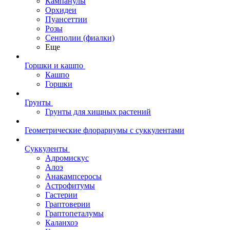
Кампанулы
Орхидеи
Пуансеттии
Розы
Сенполии (фиалки)
Еще
Горшки и кашпо
Кашпо
Горшки
Грунты
Грунты для хищных растений
Геометрические флорариумы с суккулентами
Суккуленты
Адромискус
Алоэ
Анакампсеросы
Астрофитумы
Гастерии
Граптоверии
Граптопеталумы
Каланхоэ