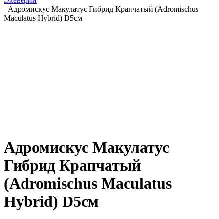
Эхеверии
–
Адромискус Макулатус Гибрид Крапчатый (Adromischus
Maculatus Hybrid) D5см
Адромискус Макулатус
Гибрид Крапчатый
(Adromischus Maculatus
Hybrid) D5см