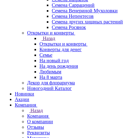
Семена Саррацений
Семена Венериной Мухоловки
Семена Непентесов
Семена других хищных растений
Семена Росянок
Открытки и конверты
Назад
Открытки и конверты
Конверты для денег
Семье
На новый год
На день рождения
Любимым
На 8 марта
Декор для флорариума
Новогодний Каталог
Новинки
Акции
Компания
Назад
Компания
О компании
Отзывы
Реквизиты