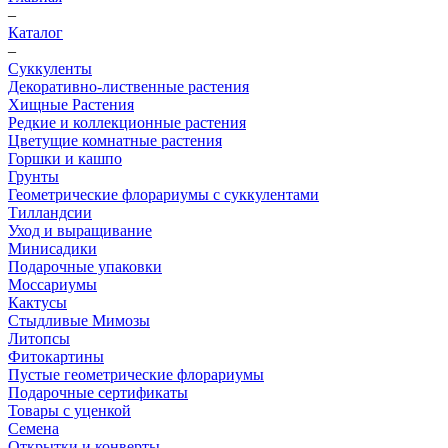
–
Каталог
–
Суккуленты
Декоративно-лиственные растения
Хищные Растения
Редкие и коллекционные растения
Цветущие комнатные растения
Горшки и кашпо
Грунты
Геометрические флорариумы с суккулентами
Тилландсии
Уход и выращивание
Минисадики
Подарочные упаковки
Моссариумы
Кактусы
Стыдливые Мимозы
Литопсы
Фитокартины
Пустые геометрические флорариумы
Подарочные сертификаты
Товары с уценкой
Семена
Открытки и конверты